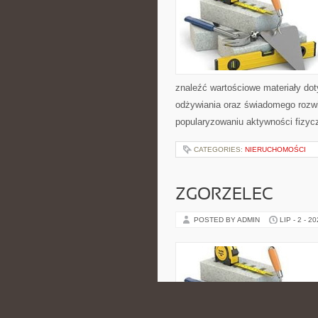
znaleźć wartościowe materiały dot
odżywiania oraz świadomego rozwij
popularyzowaniu aktywności fizyc
CATEGORIES:
NIERUCHOMOŚCI
ZGORZELEC
POSTED BY ADMIN
LIP - 2 - 2