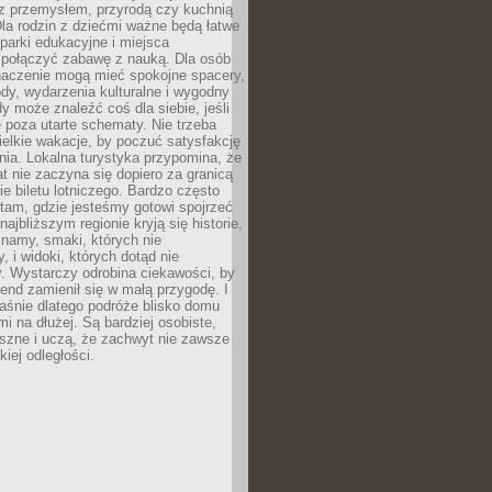
z przemysłem, przyrodą czy kuchnią
Dla rodzin z dziećmi ważne będą łatwe
 parki edukacyjne i miejsca
 połączyć zabawę z nauką. Dla osób
naczenie mogą mieć spokojne spacery,
ody, wydarzenia kulturalne i wygodny
y może znaleźć coś dla siebie, jeśli
e poza utarte schematy. Nie trzeba
elkie wakacje, by poczuć satysfakcję
ia. Lokalna turystyka przypomina, że
t nie zaczyna się dopiero za granicą
ie biletu lotniczego. Bardzo często
tam, gdzie jesteśmy gotowi spojrzeć
ajbliższym regionie kryją się historie,
znamy, smaki, których nie
, i widoki, których dotąd nie
. Wystarczy odrobina ciekawości, by
nd zamienił się w małą przygodę. I
aśnie dlatego podróże blisko domu
mi na dłużej. Są bardziej osobiste,
szne i uczą, że zachwyt nie zawsze
iej odległości.