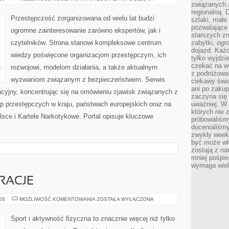
związanych 
PRZESTĘPCZOŚĆ
regionalną. 
Przestępczość zorganizowana od wielu lat budzi
szlaki, małe
pozwalające
ogromne zainteresowanie zarówno ekspertów, jak i
starszych z
czytelników. Strona stanowi kompleksowe centrum
zabytki, ogr
dojazd. Każd
wiedzy poświęcone organizacjom przestępczym, ich
tylko wyjdzi
czekać na wi
rozwojowi, modelom działania, a także aktualnym
z podróżowan
wyzwaniom związanym z bezpieczeństwem. Serwis
ciekawy świa
ani po zakup
acyjny, koncentrując się na omówieniu zjawisk związanych z
zaczyna się 
p przestępczych w kraju, państwach europejskich oraz na
uważniej. W n
których nie 
sce i Kartele Narkotykowe. Portal opisuje kluczowe
próbowaliśmy
docenialiśmy
zwykły weeke
być może wł
zostają z na
mniej pośpie
wymaga wielk
IRACJE
LIFESTYLE
026
MOŻLIWOŚĆ KOMENTOWANIA
ZOSTAŁA WYŁĄCZONA
I
INSPIRACJE
Sport i aktywność fizyczna to znacznie więcej niż tylko