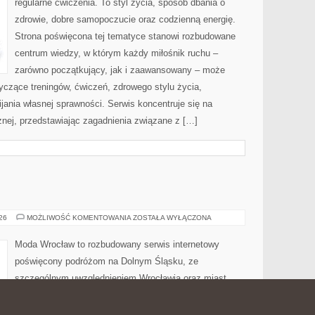
regularne ćwiczenia. To styl życia, sposób dbania o
zdrowie, dobre samopoczucie oraz codzienną energię.
Strona poświęcona tej tematyce stanowi rozbudowane
centrum wiedzy, w którym każdy miłośnik ruchu –
zarówno początkujący, jak i zaawansowany – może
yczące treningów, ćwiczeń, zdrowego stylu życia,
ania własnej sprawności. Serwis koncentruje się na
znej, przedstawiając zagadnienia związane z […]
ZGORZELEC
026
MOŻLIWOŚĆ KOMENTOWANIA
ZOSTAŁA WYŁĄCZONA
Moda Wrocław to rozbudowany serwis internetowy
poświęcony podróżom na Dolnym Śląsku, ze
szczególnym uwzględnieniem Wrocławia oraz miast,
które tworzą niezwykle inspirującą mapę tej części
Polski. Strona jest miejscem, w którym można znaleźć