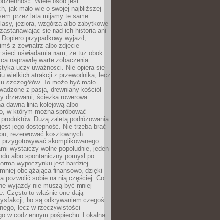
codzienność. Wiele osób jest
, jak mało wie o swojej najbliższej
asem przez lata mijamy te same
lasy, jeziora, wzgórza albo zabytkowe
zastanawiając się nad ich historią ani
. Dopiero przypadkowy wyjazd,
imś z zewnątrz albo zdjęcie
 sieci uświadamia nam, że tuż obok
jsca naprawdę warte zobaczenia.
styka uczy uważności. Nie opiera się
u wielkich atrakcji z przewodnika, lecz
iu szczegółów. To może być małe
adzone z pasją, drewniany kościół
zy drzewami, ścieżka rowerowa
 dawną linią kolejową albo
o, w którym można spróbować
 produktów. Dużą zaletą podróżowania
jest jego dostępność. Nie trzeba brać
lopu, rezerwować kosztownych
i przygotowywać skomplikowanego
mi wystarczy wolne popołudnie, jeden
ndu albo spontaniczny pomysł po
forma wypoczynku jest bardziej
 mniej obciążająca finansowo, dzięki
 pozwolić sobie na nią częściej. Co
lne wyjazdy nie muszą być mniej
. Często to właśnie one dają
tysfakcji, bo są odkrywaniem czegoś
nego, lecz w rzeczywistości
go w codziennym pośpiechu. Lokalna