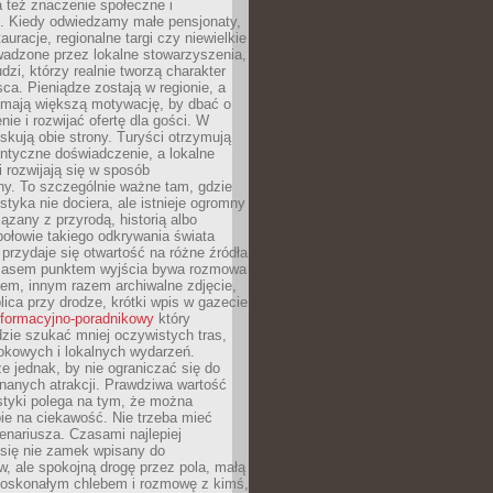
 też znaczenie społeczne i
. Kiedy odwiedzamy małe pensjonaty,
auracje, regionalne targi czy niewielkie
wadzone przez lokalne stowarzyszenia,
dzi, którzy realnie tworzą charakter
ca. Pieniądze zostają w regionie, a
mają większą motywację, by dbać o
nie i rozwijać ofertę dla gości. W
yskują obie strony. Turyści otrzymują
entyczne doświadczenie, a lokalne
 rozwijają się w sposób
y. To szczególnie ważne tam, gdzie
tyka nie dociera, ale istnieje ogromny
iązany z przyrodą, historią albo
połowie takiego odkrywania świata
e przydaje się otwartość na różne źródła
 Czasem punktem wyjścia bywa rozmowa
em, innym razem archiwalne zdjęcie,
blica przy drodze, krótki wpis w gazecie
informacyjno-poradnikowy
który
zie szukać mniej oczywistych tras,
okowych i lokalnych wydarzeń.
e jednak, by nie ograniczać się do
znanych atrakcji. Prawdziwa wartość
ystyki polega na tym, że można
ie na ciekawość. Nie trzeba mieć
nariusza. Czasami najlepiej
 się nie zamek wpisany do
, ale spokojną drogę przez pola, małą
 doskonałym chlebem i rozmowę z kimś,