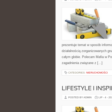
prezentuje temat w sposób inform
działalnością zorganizowanych gru
całym globie. Polecam Mafia w Pol
zagadnienia związane z […]
CATEGORIES:
NIERUCHOMOŚCI
LIFESTYLE I INSP
POSTED BY ADMIN
LIP - 4 - 2