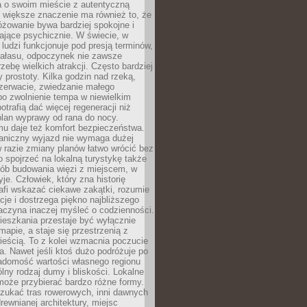
a o swoim mieście z autentyczną
 większe znaczenie ma również to, że
óżowanie bywa bardziej spokojne i
ające psychicznie. W świecie, w
 ludzi funkcjonuje pod presją terminów,
 hałasu, odpoczynek nie zawsze
zebę wielkich atrakcji. Często bardziej
 prostoty. Kilka godzin nad rzeką,
ezerwacie, zwiedzanie małego
o zwolnienie tempa w niewielkim
otrafią dać więcej regeneracji niż
plan wyprawy od rana do nocy.
mu daje też komfort bezpieczeństwa.
aniczny wyjazd nie wymaga dużej
 w razie zmiany planów łatwo wrócić bez
o spojrzeć na lokalną turystykę także
sób budowania więzi z miejscem, w
yje. Człowiek, który zna historię
rafi wskazać ciekawe zakątki, rozumie
ycje i dostrzega piękno najbliższego
aczyna inaczej myśleć o codzienności.
ieszkania przestaje być wyłącznie
apie, a staje się przestrzenią z
ieścią. To z kolei wzmacnia poczucie
a. Nawet jeśli ktoś dużo podróżuje po
iadomość wartości własnego regionu
lny rodzaj dumy i bliskości. Lokalne
może przybierać bardzo różne formy.
szukać tras rowerowych, inni dawnych
 drewnianej architektury, miejsc