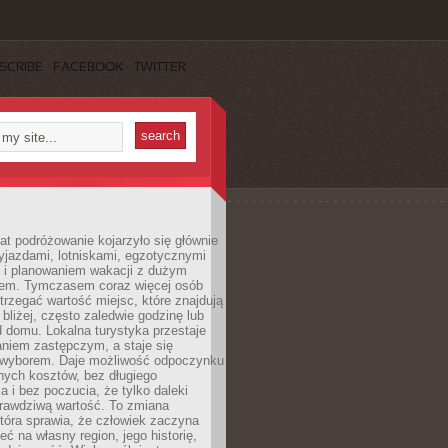
SCRIBE
FACEBOOK
TWITTER
lat podróżowanie kojarzyło się głównie
yjazdami, lotniskami, egzotycznymi
i i planowaniem wakacji z dużym
em. Tymczasem coraz więcej osób
rzegać wartość miejsc, które znajdują
 bliżej, często zaledwie godzinę lub
d domu. Lokalna turystyka przestaje
aniem zastępczym, a staje się
wyborem. Daje możliwość odpoczynku
nych kosztów, bez długiego
a i bez poczucia, że tylko daleki
rawdziwą wartość. To zmiana
która sprawia, że człowiek zaczyna
eć na własny region, jego historię,