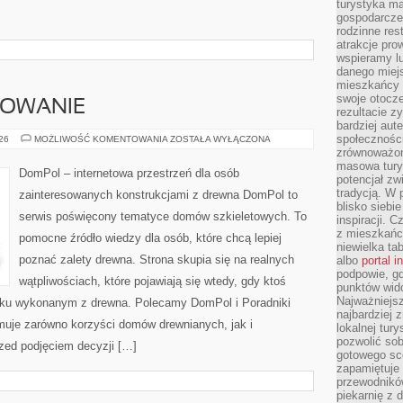
turystyka ma
gospodarcze
rodzinne rest
atrakcje pro
wspieramy lu
danego miejs
mieszkańcy 
swoje otocze
SOWANIE
rezultacie z
bardziej aut
społeczności
KOSZTY
026
MOŻLIWOŚĆ KOMENTOWANIA
ZOSTAŁA WYŁĄCZONA
I
zrównoważon
FINANSOWANIE
masowa turys
DomPol – internetowa przestrzeń dla osób
potencjał zw
tradycją. W 
zainteresowanych konstrukcjami z drewna DomPol to
blisko siebi
serwis poświęcony tematyce domów szkieletowych. To
inspiracji.
z mieszkańc
pomocne źródło wiedzy dla osób, które chcą lepiej
niewielka ta
poznać zalety drewna. Strona skupia się na realnych
albo
portal 
podpowie, gd
wątpliwościach, które pojawiają się wtedy, gdy ktoś
punktów wid
Najważniejsz
ku wykonanym z drewna. Polecamy DomPol i Poradniki
najbardziej 
uje zarówno korzyści domów drewnianych, jak i
lokalnej tur
pozwolić sob
rzed podjęciem decyzji […]
gotowego sce
zapamiętuje
przewodników
piekarnię z