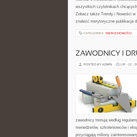
wszystkich czytelnikach chcących
Zobacz także Trendy i Nowości w
znaleźć merytoryczne publikacje 
CATEGORIES:
NIERUCHOMOŚCI
ZAWODNICY I D
POSTED BY ADMIN
LIP - 12 - 
zawodnicy trenują według regular
menedżerów, szkoleniowców i eksp
przyciągają miliony zainteresowany