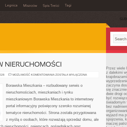
Legnica
Tagi
Mistrzów
Spis Treści
SUB
W NIERUCHOMOŚCI
Przez wiele 
z dalekimi w
INWESTOWANIE
2026
MOŻLIWOŚĆ KOMENTOWANIA
ZOSTAŁA WYŁĄCZONA
krajobrazam
W
wyprzedzeni
NIERUCHOMOŚCI
zaczyna dost
Borawska Mieszkania – rozbudowany serwis o
się znacznie
nieruchomościach, mieszkaniach i rynku
dwie drogi o
być rozwiąz
mieszkaniowym Borawska Mieszkania to internetowy
świadomym 
portal informacyjny poświęcony szeroko rozumianej
bez nadmier
organizowani
tematyce nieruchomości. Strona została przygotowana
wyjazd ma p
spojrzenia, 
z myślą o osobach, które rozważają sprzedaż domu, ale
inaczej patrz
ach nieruchomości, najemcach, pośrednikach oraz