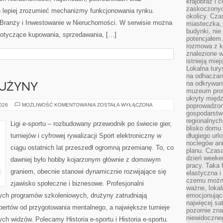
krajobraz i 
zaskoczonych
 lepiej zrozumieć mechanizmy funkcjonowania rynku.
okolicy. Cz
 Branży i Inwestowanie w Nieruchomości. W serwisie można
miasteczka, 
budynki, nie 
dotyczące kupowania, sprzedawania, […]
potencjałem
rozmowa z k
znalezione w
istnieją mie
Lokalna tury
na odhaczani
na odkrywan
RUŻYNY
muzeum prow
ukryty międ
ZAWODNICY
2026
MOŻLIWOŚĆ KOMENTOWANIA
ZOSTAŁA WYŁĄCZONA
poprowadzona
I
gospodarstw
DRUŻYNY
regionalnych
Ligi e-sportu – rozbudowany przewodnik po świecie gier,
blisko domu 
turniejów i cyfrowej rywalizacji Sport elektroniczny w
długiego ur
noclegów an
ciągu ostatnich lat przeszedł ogromną przemianę. To, co
planu. Czasa
dzień weeke
dawniej było hobby kojarzonym głównie z domowym
pracy. Taka 
graniem, obecnie stanowi dynamicznie rozwijające się
elastyczna i
czemu można
zjawisko społeczne i biznesowe. Profesjonalni
ważne, loka
nych programów szkoleniowych, drużyny zatrudniają
emocjonujące
najwięcej sa
ertów od przygotowania mentalnego, a największe turnieje
pozornie zna
niewidoczne
ch widzów. Polecamy Historia e-sportu i Historia e-sportu.