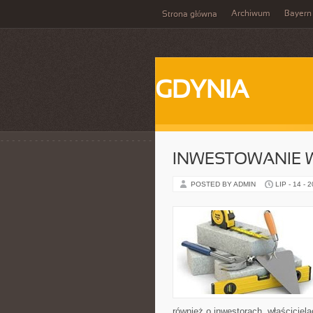
Archiwum
Bayern
Strona główna
GDYNIA
INWESTOWANIE 
POSTED BY ADMIN
LIP - 14 - 
również o inwestorach, właściciel