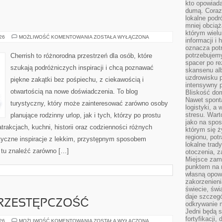
kto opowiad
dumą. Coraz
lokalne podr
mniej obciąż
którym wielu
ROSJA
026
MOŻLIWOŚĆ KOMENTOWANIA
ZOSTAŁA WYŁĄCZONA
informacji i
oznacza potr
potrzebujemy
Cherrish to różnorodna przestrzeń dla osób, które
spacer po r
szukają podróżniczych inspiracji i chcą poznawać
skansenu alb
uzdrowisku p
piękne zakątki bez pośpiechu, z ciekawością i
intensywny 
otwartością na nowe doświadczenia. To blog
Bliskość do
Nawet spont
turystyczny, który może zainteresować zarówno osoby
logistyki, a
stresu. Wart
planujące rodzinny urlop, jak i tych, którzy po prostu
jako na spo
atrakcjach, kuchni, historii oraz codzienności różnych
którym się ż
regionu, pot
styczne inspiracje z lekkim, przystępnym sposobem
lokalne trad
 tu znaleźć zarówno […]
otoczenia, z
Miejsce zam
punktem na m
własną opow
zakorzenieni
świecie, św
daje szczegó
RZESTĘPCZOŚĆ
odkrywanie 
Jedni będą 
fortyfikacji,
NOWOCZESNA
026
MOŻLIWOŚĆ KOMENTOWANIA
ZOSTAŁA WYŁĄCZONA