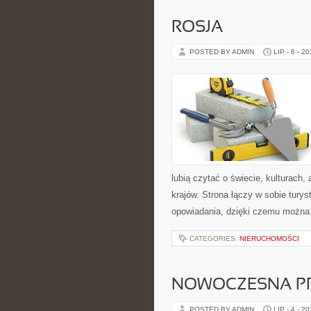
ROSJA
POSTED BY ADMIN
LIP - 6 - 2
lubią czytać o świecie, kulturach, 
krajów. Strona łączy w sobie tury
opowiadania, dzięki czemu można
CATEGORIES:
NIERUCHOMOŚCI
NOWOCZESNA P
POSTED BY ADMIN
LIP - 4 - 2