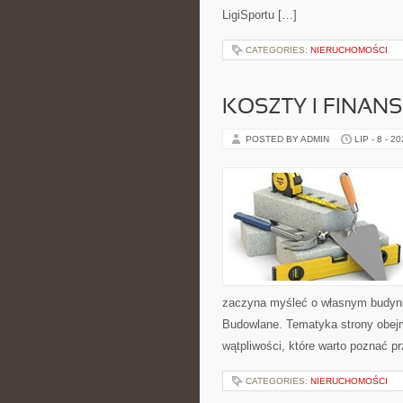
LigiSportu […]
CATEGORIES:
NIERUCHOMOŚCI
KOSZTY I FINAN
POSTED BY ADMIN
LIP - 8 - 2
zaczyna myśleć o własnym budyn
Budowlane. Tematyka strony obejm
wątpliwości, które warto poznać p
CATEGORIES:
NIERUCHOMOŚCI