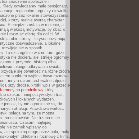
 też znaczenie społeczne i
. Kiedy odwiedzamy małe pensjonaty,
auracje, regionalne targi czy niewielkie
wadzone przez lokalne stowarzyszenia,
dzi, którzy realnie tworzą charakter
ca. Pieniądze zostają w regionie, a
mają większą motywację, by dbać o
nie i rozwijać ofertę dla gości. W
yskują obie strony. Turyści otrzymują
entyczne doświadczenie, a lokalne
 rozwijają się w sposób
y. To szczególnie ważne tam, gdzie
tyka nie dociera, ale istnieje ogromny
iązany z przyrodą, historią albo
połowie takiego odkrywania świata
e przydaje się otwartość na różne źródła
 Czasem punktem wyjścia bywa rozmowa
em, innym razem archiwalne zdjęcie,
blica przy drodze, krótki wpis w gazecie
informacyjno-poradnikowy
który
zie szukać mniej oczywistych tras,
okowych i lokalnych wydarzeń.
e jednak, by nie ograniczać się do
znanych atrakcji. Prawdziwa wartość
ystyki polega na tym, że można
ie na ciekawość. Nie trzeba mieć
nariusza. Czasami najlepiej
 się nie zamek wpisany do
, ale spokojną drogę przez pola, małą
 doskonałym chlebem i rozmowę z kimś,