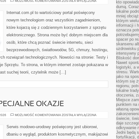
CZYTELNICY
 2026
MOŻLIWOŚĆ KOMENTOWANIA
ZOSTAŁA WYŁĄCZONA
kto opowiad
O
dumą. Coraz
TEMACIE
lokalne podr
Internat.com.pl to wartościowy portal poświęcony
mniej obciąż
nowym technologiom oraz wszystkim zagadnieniom,
którym wielu
informacji i
które kojarzą się z codziennym korzystaniem z sprzętu
oznacza potr
potrzebujemy
elektronicznego. Strona może być dobrym miejscem dla
spacer po r
osób, które chcą poznać świecie internetu, sieci
skansenu alb
uzdrowisku p
bezprzewodowych, światłowodów, 5G, chmury, hostingu,
intensywny 
ch rozwiązań technologicznych. Nowości na stronie: Testy i
Bliskość do
Nawet spont
je Sprzętu. To strona, w którym internet zostaje pokazana w
logistyki, a
stresu. Wart
ast suchej teorii, czytelnik może […]
jako na spo
którym się ż
regionu, pot
lokalne trad
otoczenia, z
Miejsce zam
SPECJALNE OKAZJE
punktem na m
własną opow
zakorzenieni
STYLIZACJE
 2026
MOŻLIWOŚĆ KOMENTOWANIA
ZOSTAŁA WYŁĄCZONA
świecie, św
NA
SPECJALNE
daje szczegó
OKAZJE
Serwis modowo-urodowy poświęcony jest ubiorowi,
odkrywanie 
Jedni będą 
dbaniu o wygląd, produktom kosmetycznym, makijażowi
fortyfikacji,