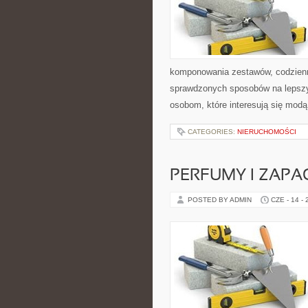
komponowania zestawów, codzienny
sprawdzonych sposobów na lepszy 
osobom, które interesują się modą
CATEGORIES:
NIERUCHOMOŚCI
PERFUMY I ZAPA
POSTED BY ADMIN
CZE - 14 -