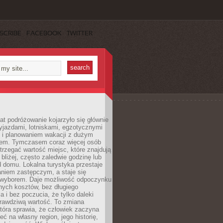
SCRIBE
FACEBOOK
TWITTER
lat podróżowanie kojarzyło się głównie
yjazdami, lotniskami, egzotycznymi
i i planowaniem wakacji z dużym
em. Tymczasem coraz więcej osób
rzegać wartość miejsc, które znajdują
 bliżej, często zaledwie godzinę lub
d domu. Lokalna turystyka przestaje
aniem zastępczym, a staje się
wyborem. Daje możliwość odpoczynku
nych kosztów, bez długiego
a i bez poczucia, że tylko daleki
rawdziwą wartość. To zmiana
która sprawia, że człowiek zaczyna
eć na własny region, jego historię,