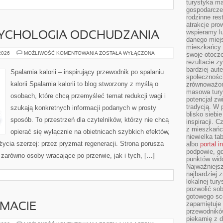
turystyka ma
gospodarcze
rodzinne rest
atrakcje pro
wspieramy lu
SYCHOLOGIA ODCHUDZANIA
danego miejs
mieszkańcy 
MOTYWACJA
 2026
MOŻLIWOŚĆ KOMENTOWANIA
ZOSTAŁA WYŁĄCZONA
swoje otocze
I
rezultacie z
PSYCHOLOGIA
bardziej aut
ODCHUDZANIA
Spalarnia kalorii – inspirujący przewodnik po spalaniu
społeczności
kalorii Spalarnia kalorii to blog stworzony z myślą o
zrównoważon
masowa turys
osobach, które chcą przemyśleć temat redukcji wagi i
potencjał zw
tradycją. W 
szukają konkretnych informacji podanych w prosty
blisko siebi
sposób. To przestrzeń dla czytelników, którzy nie chcą
inspiracji.
z mieszkańc
opierać się wyłącznie na obietnicach szybkich efektów,
niewielka ta
życia szerzej: przez pryzmat regeneracji. Strona porusza
albo
portal 
podpowie, gd
zarówno osoby wracające po przerwie, jak i tych, […]
punktów wid
Najważniejsz
najbardziej 
lokalnej tur
pozwolić sob
gotowego sce
zapamiętuje
EMACIE
przewodników
piekarnię z