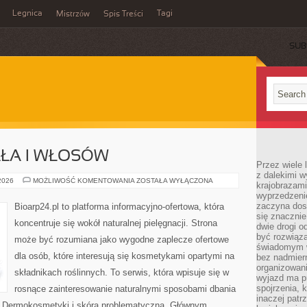
Legnica
Tagi
Mistrzów
Spis Treści
SUB
AŁA I WŁOSÓW
Przez wiele 
z dalekimi w
PIELĘGNACJA
 2026
MOŻLIWOŚĆ KOMENTOWANIA
ZOSTAŁA WYŁĄCZONA
krajobrazam
CIAŁA
wyprzedzeni
I
WŁOSÓW
zaczyna dost
Bioarp24.pl to platforma informacyjno-ofertowa, która
się znacznie
koncentruje się wokół naturalnej pielęgnacji. Strona
dwie drogi o
być rozwiąz
może być rozumiana jako wygodne zaplecze ofertowe
świadomym 
dla osób, które interesują się kosmetykami opartymi na
bez nadmier
organizowani
składnikach roślinnych. To serwis, która wpisuje się w
wyjazd ma p
spojrzenia, 
rosnące zainteresowanie naturalnymi sposobami dbania
inaczej patrz
i Dermokosmetyki i skóra problematyczna. Głównym