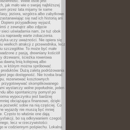
codzienność. Wiele osób jest
, jak mało wie o swojej najbliższej
asem przez lata mijamy te same
lasy, jeziora, wzgórza albo zabytkowe
zastanawiając się nad ich historią ani
. Dopiero przypadkowy wyjazd,
imś z zewnątrz albo zdjęcie
 sieci uświadamia nam, że tuż obok
jsca naprawdę warte zobaczenia.
styka uczy uważności. Nie opiera się
u wielkich atrakcji z przewodnika, lecz
iu szczegółów. To może być małe
adzone z pasją, drewniany kościół
zy drzewami, ścieżka rowerowa
 dawną linią kolejową albo
o, w którym można spróbować
 produktów. Dużą zaletą podróżowania
jest jego dostępność. Nie trzeba brać
lopu, rezerwować kosztownych
i przygotowywać skomplikowanego
mi wystarczy wolne popołudnie, jeden
ndu albo spontaniczny pomysł po
forma wypoczynku jest bardziej
 mniej obciążająca finansowo, dzięki
 pozwolić sobie na nią częściej. Co
lne wyjazdy nie muszą być mniej
. Często to właśnie one dają
tysfakcji, bo są odkrywaniem czegoś
nego, lecz w rzeczywistości
go w codziennym pośpiechu. Lokalna