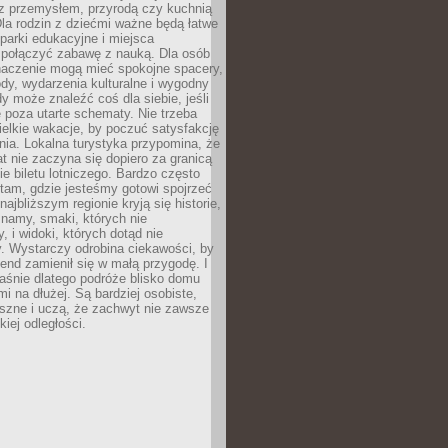
z przemysłem, przyrodą czy kuchnią
Dla rodzin z dziećmi ważne będą łatwe
 parki edukacyjne i miejsca
 połączyć zabawę z nauką. Dla osób
naczenie mogą mieć spokojne spacery,
ody, wydarzenia kulturalne i wygodny
y może znaleźć coś dla siebie, jeśli
e poza utarte schematy. Nie trzeba
elkie wakacje, by poczuć satysfakcję
ia. Lokalna turystyka przypomina, że
t nie zaczyna się dopiero za granicą
ie biletu lotniczego. Bardzo często
tam, gdzie jesteśmy gotowi spojrzeć
ajbliższym regionie kryją się historie,
znamy, smaki, których nie
, i widoki, których dotąd nie
. Wystarczy odrobina ciekawości, by
nd zamienił się w małą przygodę. I
aśnie dlatego podróże blisko domu
mi na dłużej. Są bardziej osobiste,
szne i uczą, że zachwyt nie zawsze
iej odległości.