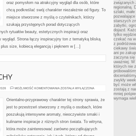
oraz pomysłom na atrakcyjny wygląd dla osób, które
związanych 
regionalną. 
chcą podkreślać swój charakter niezależnie od figury. To
szlaki, małe
pozwalające
miejsce stworzone z myślą o czytelnikach, którzy
starszych z
szukają przystępnych porad dotyczących
zabytki, ogr
dojazd. Każd
ch rytuałów beauty, estetycznych inspiracji oraz
tylko wyjdzi
wygląd. Strona łączy inspiracyjny ton z tematyką bliską
czekać na wi
z podróżowan
 plus size, kobiecą elegancją i pięknem w […]
ciekawy świa
ani po zakup
zaczyna się 
uważniej. W n
których nie 
próbowaliśmy
docenialiśmy
CHY
zwykły weeke
być może wł
PERFUMY
 2026
MOŻLIWOŚĆ KOMENTOWANIA
ZOSTAŁA WYŁĄCZONA
zostają z na
I
mniej pośpie
ZAPACHY
wymaga wielk
Orientalno-przyprawowy charakter tej strony sprawia, że
jest to przestrzeń stworzony z myślą o osobach, które
poszukują intensywne aromaty, nieoczywiste smaki i
kulinarne inspiracje z różnych stron świata. To witryna,
która może zainteresować zarówno początkujących