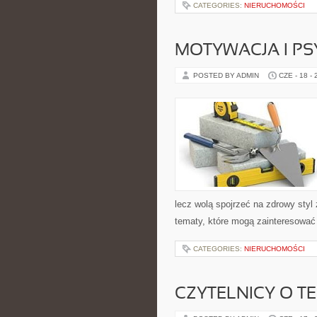
CATEGORIES:
NIERUCHOMOŚCI
MOTYWACJA I P
POSTED BY ADMIN
CZE - 18 -
lecz wolą spojrzeć na zdrowy styl 
tematy, które mogą zainteresować 
CATEGORIES:
NIERUCHOMOŚCI
CZYTELNICY O T