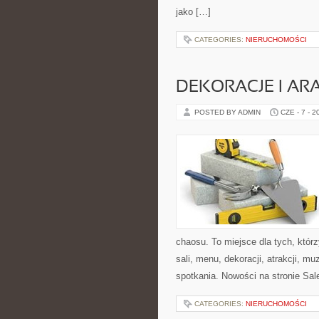
jako […]
CATEGORIES:
NIERUCHOMOŚCI
DEKORACJE I AR
POSTED BY ADMIN
CZE - 7 - 2
chaosu. To miejsce dla tych, któ
sali, menu, dekoracji, atrakcji, m
spotkania. Nowości na stronie Sale
CATEGORIES:
NIERUCHOMOŚCI