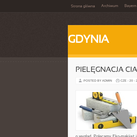
Archiwum
Bayern
Strona główna
GDYNIA
PIELĘGNACJA CI
POSTED BY ADMIN
CZE - 20 -
o wygląd. Polecamy Eko-makijaż 