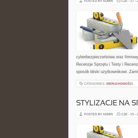
POSTED BY ADMIN
CZE - 17 -
cyberbezpieczeństwa oraz firmowy
Recenzje Sprzętu i Testy i Recenz
sposób bliski użytkownikowi. Zami
CATEGORIES:
NIERUCHOMOŚCI
STYLIZACJE NA 
POSTED BY ADMIN
CZE - 15 -