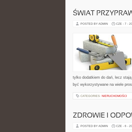
ŚWIAT PRZYPRA
POSTED BY ADMIN
CZE - 7 - 2
tylko dodatkiem do dań, lecz staj
być wykorzystywane na wiele pros
CATEGORIES:
NIERUCHOMOŚCI
ZDROWIE I ODP
POSTED BY ADMIN
CZE - 6 - 2