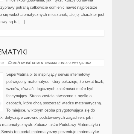
miłośników gotowania, jak i tych, którzy od dawna
zyprawy potrafią całkowicie odmienić nawet najprostsze
e się wokół aromatycznych mieszanek, ale jej charakter jest
rawy są tu […]
EMATYKI
PODSTAWY
026
MOŻLIWOŚĆ KOMENTOWANIA
ZOSTAŁA WYŁĄCZONA
MATEMATYKI
SuperMatma.pl to inspirujący serwis internetowy
poświęcony matematyce, który pokazuje, że świat liczb,
wzorów, równań i logicznych zależności może być
fascynujący. Strona została stworzona z myślą o
osobach, które chcą poszerzać wiedzę matematyczną.
To miejsce, w którym osoba przygotowująca się do
ki dotyczące zarówno podstawowych zagadnień, jak i
w matematycznych. Zobacz także Podstawy Matematyki i
Serwis ten portal matematyczny prezentuje matematykę