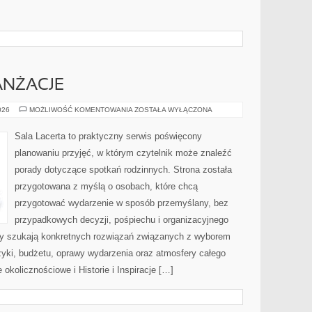
ANŻACJE
DEKORACJE
026
MOŻLIWOŚĆ KOMENTOWANIA
ZOSTAŁA WYŁĄCZONA
I
ARANŻACJE
Sala Lacerta to praktyczny serwis poświęcony
planowaniu przyjęć, w którym czytelnik może znaleźć
porady dotyczące spotkań rodzinnych. Strona została
przygotowana z myślą o osobach, które chcą
przygotować wydarzenie w sposób przemyślany, bez
przypadkowych decyzji, pośpiechu i organizacyjnego
rzy szukają konkretnych rozwiązań związanych z wyborem
uzyki, budżetu, oprawy wydarzenia oraz atmosfery całego
 okolicznościowe i Historie i Inspiracje […]