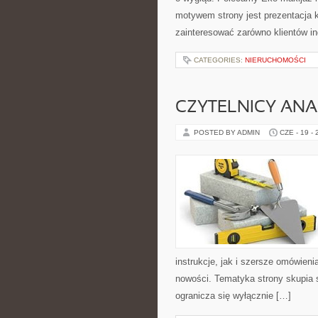
motywem strony jest prezentacja 
zainteresować zarówno klientów in
CATEGORIES:
NIERUCHOMOŚCI
CZYTELNICY ANA
POSTED BY ADMIN
CZE - 19 -
instrukcje, jak i szersze omówieni
nowości. Tematyka strony skupia s
ogranicza się wyłącznie […]