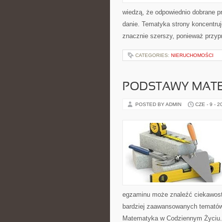
wiedzą, że odpowiednio dobrane pr
danie. Tematyka strony koncentruj
znacznie szerszy, ponieważ przyp
CATEGORIES:
NIERUCHOMOŚCI
PODSTAWY MAT
POSTED BY ADMIN
CZE - 9 - 2
egzaminu może znaleźć ciekawost
bardziej zaawansowanych temató
Matematyka w Codziennym Życiu. 