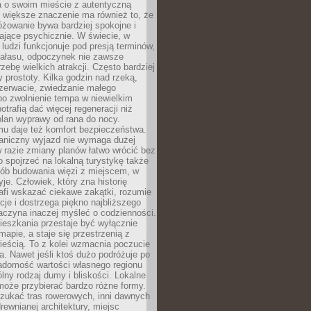
a o swoim mieście z autentyczną
 większe znaczenie ma również to, że
óżowanie bywa bardziej spokojne i
ające psychicznie. W świecie, w
 ludzi funkcjonuje pod presją terminów,
 hałasu, odpoczynek nie zawsze
zebę wielkich atrakcji. Często bardziej
 prostoty. Kilka godzin nad rzeką,
ezerwacie, zwiedzanie małego
o zwolnienie tempa w niewielkim
otrafią dać więcej regeneracji niż
plan wyprawy od rana do nocy.
mu daje też komfort bezpieczeństwa.
aniczny wyjazd nie wymaga dużej
 w razie zmiany planów łatwo wrócić bez
o spojrzeć na lokalną turystykę także
sób budowania więzi z miejscem, w
yje. Człowiek, który zna historię
rafi wskazać ciekawe zakątki, rozumie
ycje i dostrzega piękno najbliższego
aczyna inaczej myśleć o codzienności.
ieszkania przestaje być wyłącznie
apie, a staje się przestrzenią z
ieścią. To z kolei wzmacnia poczucie
a. Nawet jeśli ktoś dużo podróżuje po
iadomość wartości własnego regionu
lny rodzaj dumy i bliskości. Lokalne
może przybierać bardzo różne formy.
szukać tras rowerowych, inni dawnych
 drewnianej architektury, miejsc