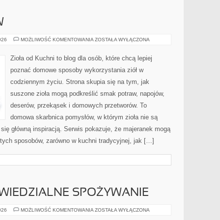
W
ŚWIAT
026
MOŻLIWOŚĆ KOMENTOWANIA
ZOSTAŁA WYŁĄCZONA
PRZYPRAW
Zioła od Kuchni to blog dla osób, które chcą lepiej
poznać domowe sposoby wykorzystania ziół w
codziennym życiu. Strona skupia się na tym, jak
suszone zioła mogą podkreślić smak potraw, napojów,
deserów, przekąsek i domowych przetworów. To
domowa skarbnica pomysłów, w którym zioła nie są
ą się główną inspiracją. Serwis pokazuje, że majeranek mogą
tych sposobów, zarówno w kuchni tradycyjnej, jak […]
OWIEDZIALNE SPOŻYWANIE
ZDROWIE
026
MOŻLIWOŚĆ KOMENTOWANIA
ZOSTAŁA WYŁĄCZONA
I