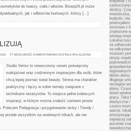
krajobraz i 
zaskoczonych
kosmetyków do twarzy, ciała i włosów. Bioarp24.pl może
okolicy. Cz
dywidualnych, jak i odbiorców hurtowych, którzy […]
miasteczka, 
budynki, nie 
potencjałem
rozmowa z k
znalezione w
istnieją mie
Lokalna tury
LIZUJĄ
na odhaczani
na odkrywan
muzeum prow
CZYTELNICY
 2026
MOŻLIWOŚĆ KOMENTOWANIA
ZOSTAŁA WYŁĄCZONA
ukryty międ
ANALIZUJĄ
poprowadzona
Studio Veriss to nowoczesny serwis poświęcony
gospodarstw
regionalnych
makijażowi oraz codziennym inspiracjom dla osób, które
blisko domu 
chcą lepiej poznać świat beauty. Strona ma charakter
długiego ur
noclegów an
praktyczny i łączy w sobie tematy związane z
planu. Czasa
dzień weeke
technikami wizażystów. To miejsce pełne kobiecych
pracy. Taka 
inspiracji, w którym można znaleźć zarówno proste
elastyczna i
czemu można
a. Polecam Pielęgnacja i przygotowanie skóry i Trendy i
ważne, loka
ię przede wszystkim na urodowych trikach, ale nie
emocjonujące
najwięcej sa
pozornie zna
niewidoczne