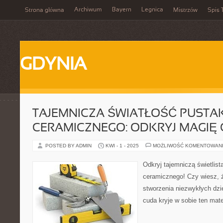
Archiwum
Bayern
Legnica
Strona główna
Mistrzów
Spis 
GDYNIA
TAJEMNICZA ŚWIATŁOŚĆ PUSTA
CERAMICZNEGO: ODKRYJ MAGIĘ 
POSTED BY ADMIN
KWI - 1 - 2025
MOŻLIWOŚĆ KOMENTOWAN
Odkryj tajemniczą świetlis
ceramicznego! Czy wiesz, 
stworzenia niezwykłych dzie
cuda kryje w sobie ten mat