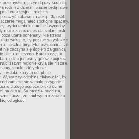
z przemysłem, przyrodą czy kuchnią
Dla rodzin z dziećmi ważne będą łatwe
 parki edukacyjne i miejsca
 połączyć zabawę z nauką. Dla osób
naczenie mogą mieć spokojne spacery,
ody, wydarzenia kulturalne i wygodny
y może znaleźć coś dla siebie, jeśli
e poza utarte schematy. Nie trzeba
elkie wakacje, by poczuć satysfakcję
ia. Lokalna turystyka przypomina, że
t nie zaczyna się dopiero za granicą
ie biletu lotniczego. Bardzo często
tam, gdzie jesteśmy gotowi spojrzeć
ajbliższym regionie kryją się historie,
znamy, smaki, których nie
, i widoki, których dotąd nie
. Wystarczy odrobina ciekawości, by
nd zamienił się w małą przygodę. I
aśnie dlatego podróże blisko domu
mi na dłużej. Są bardziej osobiste,
szne i uczą, że zachwyt nie zawsze
iej odległości.