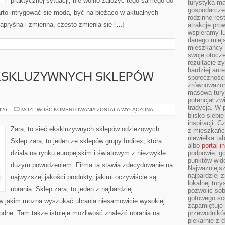
praktycznej sytuacji, nie wolno założyć tego samego do
turystyka ma
gospodarcze
arto intrygować się modą, być na bieżąco w aktualnych
rodzinne rest
kapryśna i zmienna, często zmienia się […]
atrakcje pro
wspieramy lu
danego miejs
mieszkańcy 
swoje otocze
rezultacie z
bardziej aut
 EKSKLUZYWNYCH SKLEPÓW
społeczności
zrównoważon
masowa turys
potencjał zw
tradycją. W 
ZARA,
026
MOŻLIWOŚĆ KOMENTOWANIA
ZOSTAŁA WYŁĄCZONA
blisko siebi
TO
SIEĆ
inspiracji.
EKSKLUZYWNYCH
Zara, to sieć ekskluzywnych sklepów odzieżowych
z mieszkańc
SKLEPÓW
ODZIEŻOWYCH
niewielka ta
Sklep zara, to jeden ze sklepów grupy Inditex, która
albo
portal 
działa na rynku europejskim i światowym z niezwykle
podpowie, gd
punktów wid
dużym powodzeniem. Firma ta stawia zdecydowanie na
Najważniejsz
najbardziej 
najwyższej jakości produkty, jakimi oczywiście są
lokalnej tur
ubrania. Sklep zara, to jeden z najbardziej
pozwolić sob
gotowego sce
 w jakim można wyszukać ubrania niesamowicie wysokiej
zapamiętuje
odne. Tam także istnieje możliwość znaleźć ubrania na
przewodników
piekarnię z