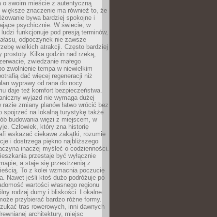
a o swoim mieście z autentyczną
 większe znaczenie ma również to, że
óżowanie bywa bardziej spokojne i
ające psychicznie. W świecie, w
 ludzi funkcjonuje pod presją terminów,
 hałasu, odpoczynek nie zawsze
zebę wielkich atrakcji. Często bardziej
 prostoty. Kilka godzin nad rzeką,
ezerwacie, zwiedzanie małego
o zwolnienie tempa w niewielkim
otrafią dać więcej regeneracji niż
plan wyprawy od rana do nocy.
mu daje też komfort bezpieczeństwa.
aniczny wyjazd nie wymaga dużej
 w razie zmiany planów łatwo wrócić bez
o spojrzeć na lokalną turystykę także
sób budowania więzi z miejscem, w
yje. Człowiek, który zna historię
rafi wskazać ciekawe zakątki, rozumie
ycje i dostrzega piękno najbliższego
aczyna inaczej myśleć o codzienności.
ieszkania przestaje być wyłącznie
apie, a staje się przestrzenią z
ieścią. To z kolei wzmacnia poczucie
a. Nawet jeśli ktoś dużo podróżuje po
iadomość wartości własnego regionu
lny rodzaj dumy i bliskości. Lokalne
może przybierać bardzo różne formy.
szukać tras rowerowych, inni dawnych
 drewnianej architektury, miejsc