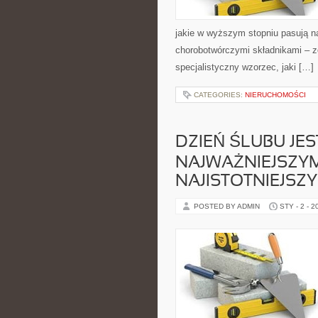
jakie w wyższym stopniu pasują na
chorobotwórczymi składnikami – z
specjalistyczny wzorzec, jaki […]
CATEGORIES:
NIERUCHOMOŚCI
DZIEŃ ŚLUBU JES
NAJWAŻNIEJSZYM
NAJISTOTNIEJSZ
POSTED BY ADMIN
STY - 2 - 2