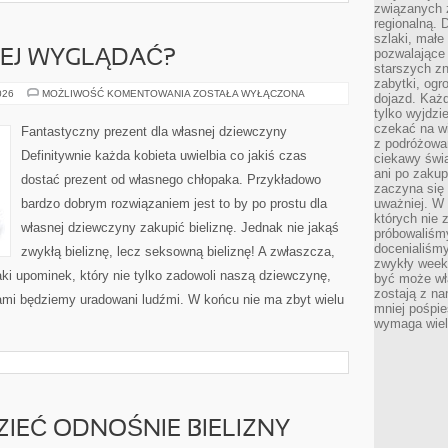
związanych 
regionalną. 
szlaki, małe
pozwalające
IEJ WYGLĄDAĆ?
starszych z
zabytki, ogr
JAK
026
MOŻLIWOŚĆ KOMENTOWANIA
ZOSTAŁA WYŁĄCZONA
dojazd. Każd
DUŻO
tylko wyjdzi
PIĘKNIEJ
WYGLĄDAĆ?
czekać na wi
Fantastyczny prezent dla własnej dziewczyny
z podróżowan
Definitywnie każda kobieta uwielbia co jakiś czas
ciekawy świa
ani po zakup
dostać prezent od własnego chłopaka. Przykładowo
zaczyna się 
bardzo dobrym rozwiązaniem jest to by po prostu dla
uważniej. W n
których nie 
własnej dziewczyny zakupić bieliznę. Jednak nie jakąś
próbowaliśmy
docenialiśmy
zwykłą bieliznę, lecz seksowną bieliznę! A zwłaszcza,
zwykły weeke
aki upominek, który nie tylko zadowoli naszą dziewczynę,
być może wł
zostają z na
sami będziemy uradowani ludźmi. W końcu nie ma zbyt wielu
mniej pośpie
wymaga wielk
ZIEĆ ODNOŚNIE BIELIZNY