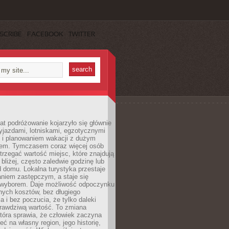
SCRIBE
FACEBOOK
TWITTER
lat podróżowanie kojarzyło się głównie
yjazdami, lotniskami, egzotycznymi
i i planowaniem wakacji z dużym
em. Tymczasem coraz więcej osób
rzegać wartość miejsc, które znajdują
 bliżej, często zaledwie godzinę lub
d domu. Lokalna turystyka przestaje
aniem zastępczym, a staje się
wyborem. Daje możliwość odpoczynku
nych kosztów, bez długiego
a i bez poczucia, że tylko daleki
rawdziwą wartość. To zmiana
która sprawia, że człowiek zaczyna
eć na własny region, jego historię,