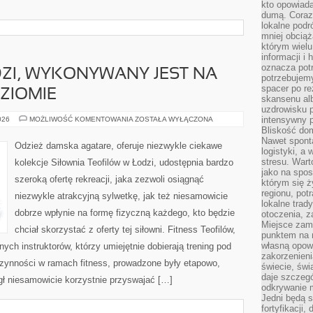
kto opowiad
dumą. Coraz
lokalne podr
mniej obciąż
którym wielu
informacji i
oznacza potr
ZI, WYKONYWANY JEST NA
potrzebujemy
spacer po r
ZIOMIE
skansenu alb
uzdrowisku p
SITODRUK
intensywny 
026
MOŻLIWOŚĆ KOMENTOWANIA
ZOSTAŁA WYŁĄCZONA
W
Bliskość do
ŁODZI,
Nawet spont
WYKONYWANY
Odzież damska agatare, oferuje niezwykle ciekawe
JEST
logistyki, a
NA
stresu. Wart
kolekcje Siłownia Teofilów w Łodzi, udostępnia bardzo
NAJWYŻSZYM
jako na spo
POZIOMIE
szeroką ofertę rekreacji, jaka zezwoli osiągnąć
którym się ż
regionu, pot
niezwykle atrakcyjną sylwetkę, jak też niesamowicie
lokalne trad
dobrze wpłynie na formę fizyczną każdego, kto będzie
otoczenia, z
Miejsce zam
chciał skorzystać z oferty tej siłowni. Fitness Teofilów,
punktem na m
własną opow
ych instruktorów, którzy umiejętnie dobierają trening pod
zakorzenieni
czynności w ramach fitness, prowadzone były etapowo,
świecie, św
daje szczegó
ł niesamowicie korzystnie przyswajać […]
odkrywanie 
Jedni będą 
fortyfikacji,