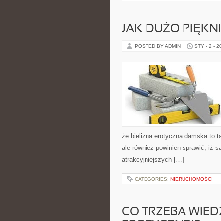
JAK DUŻO PIĘKN
POSTED BY ADMIN
STY - 2 - 2
że bielizna erotyczna damska to t
ale również powinien sprawić, iż 
atrakcyjniejszych […]
CATEGORIES:
NIERUCHOMOŚCI
CO TRZEBA WIED