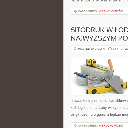
bardziej dostojne okazje, jakie […]
CATEGORIES:
NIERUCHOMOŚCI
SITODRUK W ŁOD
NAJWYŻSZYM PO
POSTED BY ADMIN
STY - 2 - 2
prowadzony jest przez kwalifikowan
każdego klienta, żeby wszystkie 
dzięki czemu organizm będzie móg
CATEGORIES:
NIERUCHOMOŚCI