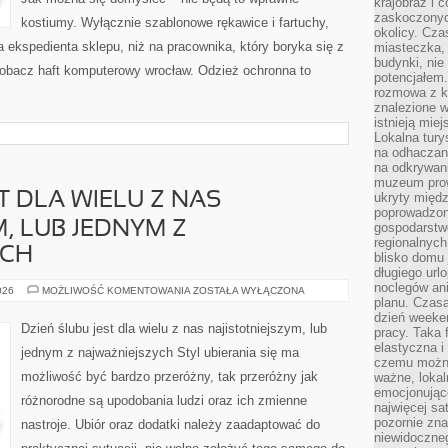
krajobraz i 
zaskoczonych
kostiumy. Wyłącznie szablonowe rękawice i fartuchy,
okolicy. Cz
 ekspedienta sklepu, niż na pracownika, który boryka się z
miasteczka, 
budynki, nie 
obacz haft komputerowy wrocław. Odzież ochronna to
potencjałem
rozmowa z k
znalezione w
istnieją mie
Lokalna tury
na odhaczani
na odkrywan
muzeum prow
T DLA WIELU Z NAS
ukryty międ
poprowadzona
, LUB JEDNYM Z
gospodarstw
regionalnych
YCH
blisko domu 
długiego ur
noclegów an
DZIEŃ
026
MOŻLIWOŚĆ KOMENTOWANIA
ZOSTAŁA WYŁĄCZONA
ŚLUBU
planu. Czasa
JEST
dzień weeke
DLA
Dzień ślubu jest dla wielu z nas najistotniejszym, lub
pracy. Taka 
WIELU
Z
elastyczna i
jednym z najważniejszych Styl ubierania się ma
NAS
czemu można
NAJWAŻNIEJSZYM,
możliwość być bardzo przeróżny, tak przeróżny jak
ważne, loka
LUB
JEDNYM
emocjonujące
różnorodne są upodobania ludzi oraz ich zmienne
Z
najwięcej sa
NAJISTOTNIEJSZYCH
pozornie zna
nastroje. Ubiór oraz dodatki należy zaadaptować do
niewidoczne