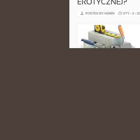
EROTYCZNEJ?
POSTED BY ADMIN
STY - 2 - 2
kupując swojej dziewczynie erotyc
lecz co zatem możemy zrobić, aby
się elegancją, lecz […]
CATEGORIES:
NIERUCHOMOŚCI