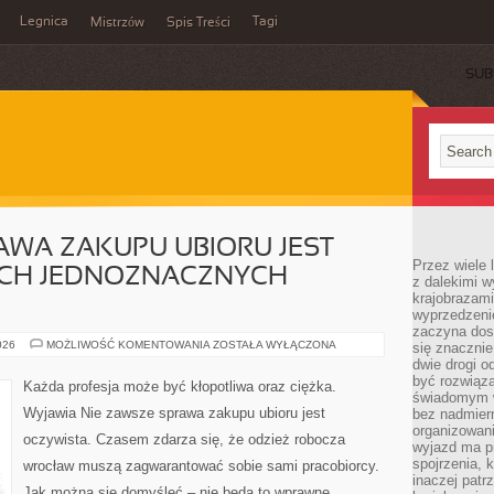
Legnica
Tagi
Mistrzów
Spis Treści
SUB
AWA ZAKUPU UBIORU JEST
Przez wiele 
YCH JEDNOZNACZNYCH
z dalekimi w
krajobrazam
wyprzedzeni
zaczyna dost
NIE
026
MOŻLIWOŚĆ KOMENTOWANIA
ZOSTAŁA WYŁĄCZONA
się znacznie
ZAWSZE
dwie drogi o
SPRAWA
być rozwiąz
ZAKUPU
Każda profesja może być kłopotliwa oraz ciężka.
UBIORU
świadomym 
JEST
Wyjawia Nie zawsze sprawa zakupu ubioru jest
bez nadmier
JASNA.
W
organizowani
oczywista. Czasem zdarza się, że odzież robocza
PEWNYCH
wyjazd ma p
JEDNOZNACZNYCH
spojrzenia, 
wrocław muszą zagwarantować sobie sami pracobiorcy.
MOMENTACH
inaczej patrz
Jak można się domyśleć – nie będą to wprawne