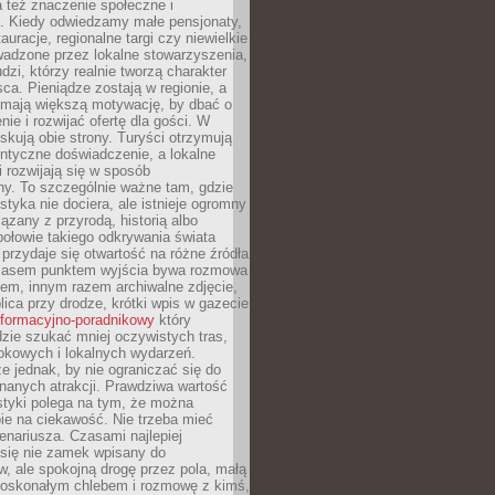
 też znaczenie społeczne i
. Kiedy odwiedzamy małe pensjonaty,
auracje, regionalne targi czy niewielkie
wadzone przez lokalne stowarzyszenia,
dzi, którzy realnie tworzą charakter
ca. Pieniądze zostają w regionie, a
mają większą motywację, by dbać o
nie i rozwijać ofertę dla gości. W
yskują obie strony. Turyści otrzymują
entyczne doświadczenie, a lokalne
 rozwijają się w sposób
y. To szczególnie ważne tam, gdzie
tyka nie dociera, ale istnieje ogromny
iązany z przyrodą, historią albo
połowie takiego odkrywania świata
e przydaje się otwartość na różne źródła
 Czasem punktem wyjścia bywa rozmowa
em, innym razem archiwalne zdjęcie,
blica przy drodze, krótki wpis w gazecie
informacyjno-poradnikowy
który
zie szukać mniej oczywistych tras,
okowych i lokalnych wydarzeń.
e jednak, by nie ograniczać się do
znanych atrakcji. Prawdziwa wartość
ystyki polega na tym, że można
ie na ciekawość. Nie trzeba mieć
nariusza. Czasami najlepiej
 się nie zamek wpisany do
, ale spokojną drogę przez pola, małą
 doskonałym chlebem i rozmowę z kimś,