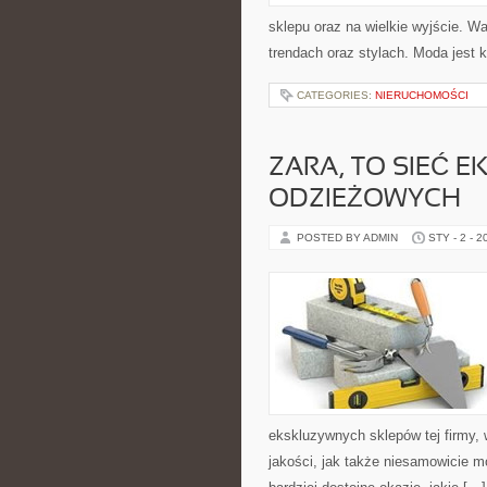
sklepu oraz na wielkie wyjście. W
trendach oraz stylach. Moda jest 
CATEGORIES:
NIERUCHOMOŚCI
ZARA, TO SIEĆ
ODZIEŻOWYCH
POSTED BY ADMIN
STY - 2 - 2
ekskluzywnych sklepów tej firmy,
jakości, jak także niesamowicie m