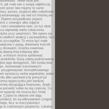
codzienność. Wiele osób jest
, jak mało wie o swojej najbliższej
asem przez lata mijamy te same
lasy, jeziora, wzgórza albo zabytkowe
zastanawiając się nad ich historią ani
. Dopiero przypadkowy wyjazd,
imś z zewnątrz albo zdjęcie
 sieci uświadamia nam, że tuż obok
jsca naprawdę warte zobaczenia.
styka uczy uważności. Nie opiera się
u wielkich atrakcji z przewodnika, lecz
iu szczegółów. To może być małe
adzone z pasją, drewniany kościół
zy drzewami, ścieżka rowerowa
 dawną linią kolejową albo
o, w którym można spróbować
 produktów. Dużą zaletą podróżowania
jest jego dostępność. Nie trzeba brać
lopu, rezerwować kosztownych
i przygotowywać skomplikowanego
mi wystarczy wolne popołudnie, jeden
ndu albo spontaniczny pomysł po
forma wypoczynku jest bardziej
 mniej obciążająca finansowo, dzięki
 pozwolić sobie na nią częściej. Co
lne wyjazdy nie muszą być mniej
. Często to właśnie one dają
tysfakcji, bo są odkrywaniem czegoś
nego, lecz w rzeczywistości
go w codziennym pośpiechu. Lokalna