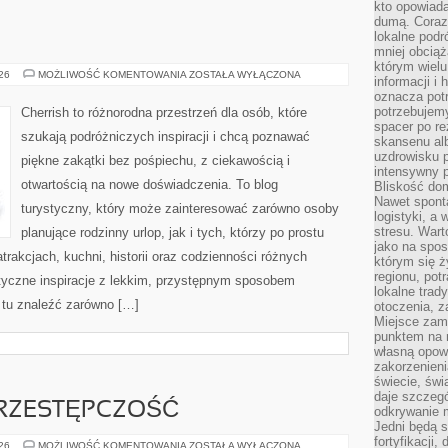
kto opowiad
dumą. Coraz
lokalne podr
mniej obciąż
którym wielu
ROSJA
026
MOŻLIWOŚĆ KOMENTOWANIA
ZOSTAŁA WYŁĄCZONA
informacji i
oznacza potr
potrzebujemy
Cherrish to różnorodna przestrzeń dla osób, które
spacer po r
szukają podróżniczych inspiracji i chcą poznawać
skansenu alb
uzdrowisku p
piękne zakątki bez pośpiechu, z ciekawością i
intensywny 
otwartością na nowe doświadczenia. To blog
Bliskość do
Nawet spont
turystyczny, który może zainteresować zarówno osoby
logistyki, a
stresu. Wart
planujące rodzinny urlop, jak i tych, którzy po prostu
jako na spo
atrakcjach, kuchni, historii oraz codzienności różnych
którym się ż
regionu, pot
styczne inspiracje z lekkim, przystępnym sposobem
lokalne trad
 tu znaleźć zarówno […]
otoczenia, z
Miejsce zam
punktem na m
własną opow
zakorzenieni
świecie, św
daje szczegó
RZESTĘPCZOŚĆ
odkrywanie 
Jedni będą 
fortyfikacji,
NOWOCZESNA
026
MOŻLIWOŚĆ KOMENTOWANIA
ZOSTAŁA WYŁĄCZONA