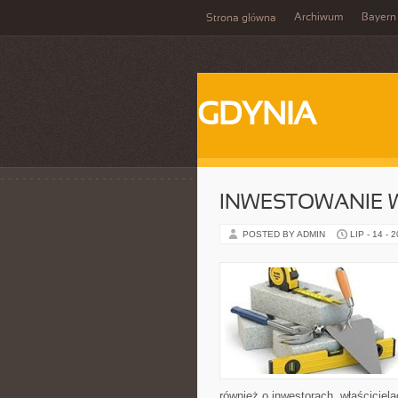
Archiwum
Bayern
Strona główna
GDYNIA
INWESTOWANIE 
POSTED BY ADMIN
LIP - 14 - 
również o inwestorach, właściciel