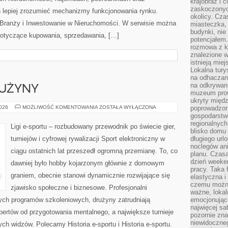
krajobraz i 
zaskoczonych
 lepiej zrozumieć mechanizmy funkcjonowania rynku.
okolicy. Cz
 Branży i Inwestowanie w Nieruchomości. W serwisie można
miasteczka, 
budynki, nie 
dotyczące kupowania, sprzedawania, […]
potencjałem
rozmowa z k
znalezione w
istnieją mie
Lokalna tury
na odhaczani
na odkrywan
RUŻYNY
muzeum prow
ukryty międ
ZAWODNICY
2026
MOŻLIWOŚĆ KOMENTOWANIA
ZOSTAŁA WYŁĄCZONA
poprowadzona
I
gospodarstw
DRUŻYNY
regionalnych
Ligi e-sportu – rozbudowany przewodnik po świecie gier,
blisko domu 
turniejów i cyfrowej rywalizacji Sport elektroniczny w
długiego ur
noclegów an
ciągu ostatnich lat przeszedł ogromną przemianę. To, co
planu. Czasa
dzień weeke
dawniej było hobby kojarzonym głównie z domowym
pracy. Taka 
graniem, obecnie stanowi dynamicznie rozwijające się
elastyczna i
czemu można
zjawisko społeczne i biznesowe. Profesjonalni
ważne, loka
nych programów szkoleniowych, drużyny zatrudniają
emocjonujące
najwięcej sa
ertów od przygotowania mentalnego, a największe turnieje
pozornie zna
niewidoczne
ch widzów. Polecamy Historia e-sportu i Historia e-sportu.