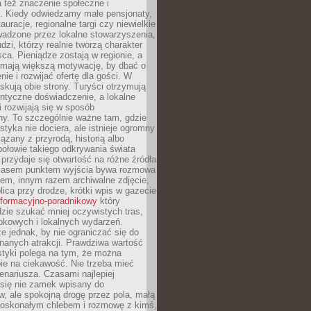
 też znaczenie społeczne i
. Kiedy odwiedzamy małe pensjonaty,
auracje, regionalne targi czy niewielkie
wadzone przez lokalne stowarzyszenia,
dzi, którzy realnie tworzą charakter
ca. Pieniądze zostają w regionie, a
mają większą motywację, by dbać o
nie i rozwijać ofertę dla gości. W
yskują obie strony. Turyści otrzymują
entyczne doświadczenie, a lokalne
 rozwijają się w sposób
y. To szczególnie ważne tam, gdzie
tyka nie dociera, ale istnieje ogromny
iązany z przyrodą, historią albo
połowie takiego odkrywania świata
e przydaje się otwartość na różne źródła
 Czasem punktem wyjścia bywa rozmowa
em, innym razem archiwalne zdjęcie,
blica przy drodze, krótki wpis w gazecie
informacyjno-poradnikowy
który
zie szukać mniej oczywistych tras,
okowych i lokalnych wydarzeń.
e jednak, by nie ograniczać się do
znanych atrakcji. Prawdziwa wartość
ystyki polega na tym, że można
ie na ciekawość. Nie trzeba mieć
nariusza. Czasami najlepiej
 się nie zamek wpisany do
, ale spokojną drogę przez pola, małą
 doskonałym chlebem i rozmowę z kimś,