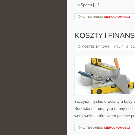
LigiSportu […]
CATEGORIES:
NIERUCHOMOŚCI
KOSZTY I FINAN
POSTED BY ADMIN
LIP - 8 - 2
zaczyna myśleć o własnym budyn
Budowlane. Tematyka strony obejm
wątpliwości, które warto poznać p
CATEGORIES:
NIERUCHOMOŚCI