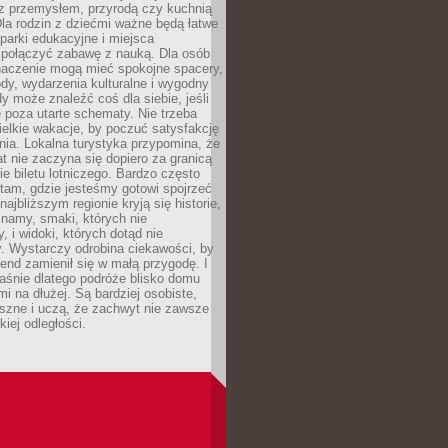
z przemysłem, przyrodą czy kuchnią
Dla rodzin z dziećmi ważne będą łatwe
 parki edukacyjne i miejsca
 połączyć zabawę z nauką. Dla osób
naczenie mogą mieć spokojne spacery,
ody, wydarzenia kulturalne i wygodny
y może znaleźć coś dla siebie, jeśli
e poza utarte schematy. Nie trzeba
elkie wakacje, by poczuć satysfakcję
ia. Lokalna turystyka przypomina, że
t nie zaczyna się dopiero za granicą
ie biletu lotniczego. Bardzo często
tam, gdzie jesteśmy gotowi spojrzeć
ajbliższym regionie kryją się historie,
znamy, smaki, których nie
, i widoki, których dotąd nie
. Wystarczy odrobina ciekawości, by
nd zamienił się w małą przygodę. I
aśnie dlatego podróże blisko domu
mi na dłużej. Są bardziej osobiste,
szne i uczą, że zachwyt nie zawsze
iej odległości.