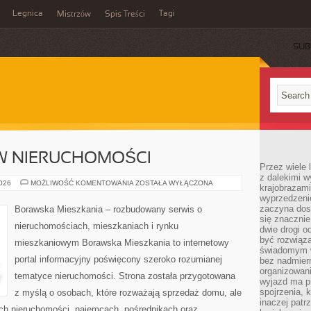
Legnica
Tagi
Mistrzów
Spis Treści
SUB
W NIERUCHOMOŚCI
Przez wiele 
z dalekimi w
INWESTOWANIE
2026
MOŻLIWOŚĆ KOMENTOWANIA
ZOSTAŁA WYŁĄCZONA
krajobrazam
W
wyprzedzeni
NIERUCHOMOŚCI
zaczyna dost
Borawska Mieszkania – rozbudowany serwis o
się znacznie
nieruchomościach, mieszkaniach i rynku
dwie drogi o
być rozwiąz
mieszkaniowym Borawska Mieszkania to internetowy
świadomym 
portal informacyjny poświęcony szeroko rozumianej
bez nadmier
organizowani
tematyce nieruchomości. Strona została przygotowana
wyjazd ma p
spojrzenia, 
z myślą o osobach, które rozważają sprzedaż domu, ale
inaczej patrz
ach nieruchomości, najemcach, pośrednikach oraz