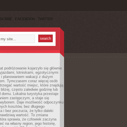
SCRIBE
FACEBOOK
TWITTER
lat podróżowanie kojarzyło się głównie
yjazdami, lotniskami, egzotycznymi
i i planowaniem wakacji z dużym
em. Tymczasem coraz więcej osób
rzegać wartość miejsc, które znajdują
 bliżej, często zaledwie godzinę lub
d domu. Lokalna turystyka przestaje
aniem zastępczym, a staje się
wyborem. Daje możliwość odpoczynku
nych kosztów, bez długiego
a i bez poczucia, że tylko daleki
rawdziwą wartość. To zmiana
która sprawia, że człowiek zaczyna
eć na własny region, jego historię,