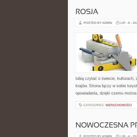
ROSJA
POSTED BY ADMIN
LIP - 6 - 2
lubią czytać o świecie, kulturach, 
krajów. Strona łączy w sobie tury
opowiadania, dzięki czemu można
CATEGORIES:
NIERUCHOMOŚCI
NOWOCZESNA P
POSTED BY ADMIN
LIP - 4 - 2