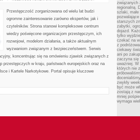
związanych 
PRZESTĘPCZOŚĆ
regionalną. 
Przestępczość zorganizowana od wielu lat budzi
szlaki, małe
pozwalające
ogromne zainteresowanie zarówno ekspertów, jak i
starszych z
czytelników. Strona stanowi kompleksowe centrum
zabytki, ogr
dojazd. Każd
wiedzy poświęcone organizacjom przestępczym, ich
tylko wyjdzi
czekać na wi
rozwojowi, modelom działania, a także aktualnym
z podróżowan
wyzwaniom związanym z bezpieczeństwem. Serwis
ciekawy świa
ani po zakup
acyjny, koncentrując się na omówieniu zjawisk związanych z
zaczyna się 
p przestępczych w kraju, państwach europejskich oraz na
uważniej. W n
których nie 
sce i Kartele Narkotykowe. Portal opisuje kluczowe
próbowaliśmy
docenialiśmy
zwykły weeke
być może wł
zostają z na
mniej pośpie
wymaga wielk