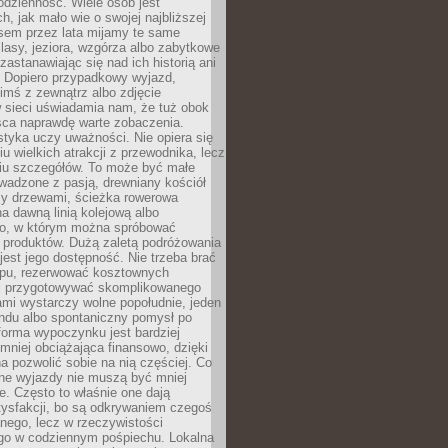
codzienność. Wiele osób jest
, jak mało wie o swojej najbliższej
asem przez lata mijamy te same
lasy, jeziora, wzgórza albo zabytkowe
zastanawiając się nad ich historią ani
. Dopiero przypadkowy wyjazd,
imś z zewnątrz albo zdjęcie
 sieci uświadamia nam, że tuż obok
jsca naprawdę warte zobaczenia.
styka uczy uważności. Nie opiera się
u wielkich atrakcji z przewodnika, lecz
iu szczegółów. To może być małe
adzone z pasją, drewniany kościół
zy drzewami, ścieżka rowerowa
 dawną linią kolejową albo
o, w którym można spróbować
 produktów. Dużą zaletą podróżowania
jest jego dostępność. Nie trzeba brać
lopu, rezerwować kosztownych
i przygotowywać skomplikowanego
mi wystarczy wolne popołudnie, jeden
ndu albo spontaniczny pomysł po
forma wypoczynku jest bardziej
 mniej obciążająca finansowo, dzięki
 pozwolić sobie na nią częściej. Co
lne wyjazdy nie muszą być mniej
. Często to właśnie one dają
tysfakcji, bo są odkrywaniem czegoś
nego, lecz w rzeczywistości
go w codziennym pośpiechu. Lokalna