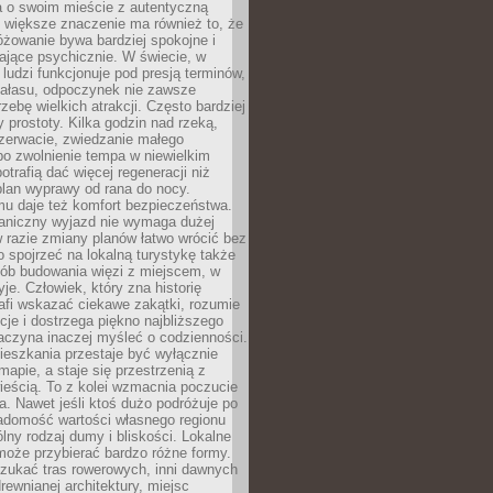
a o swoim mieście z autentyczną
 większe znaczenie ma również to, że
óżowanie bywa bardziej spokojne i
ające psychicznie. W świecie, w
 ludzi funkcjonuje pod presją terminów,
 hałasu, odpoczynek nie zawsze
zebę wielkich atrakcji. Często bardziej
 prostoty. Kilka godzin nad rzeką,
ezerwacie, zwiedzanie małego
o zwolnienie tempa w niewielkim
otrafią dać więcej regeneracji niż
plan wyprawy od rana do nocy.
mu daje też komfort bezpieczeństwa.
aniczny wyjazd nie wymaga dużej
 w razie zmiany planów łatwo wrócić bez
o spojrzeć na lokalną turystykę także
sób budowania więzi z miejscem, w
yje. Człowiek, który zna historię
rafi wskazać ciekawe zakątki, rozumie
ycje i dostrzega piękno najbliższego
aczyna inaczej myśleć o codzienności.
ieszkania przestaje być wyłącznie
apie, a staje się przestrzenią z
ieścią. To z kolei wzmacnia poczucie
a. Nawet jeśli ktoś dużo podróżuje po
iadomość wartości własnego regionu
lny rodzaj dumy i bliskości. Lokalne
może przybierać bardzo różne formy.
szukać tras rowerowych, inni dawnych
 drewnianej architektury, miejsc