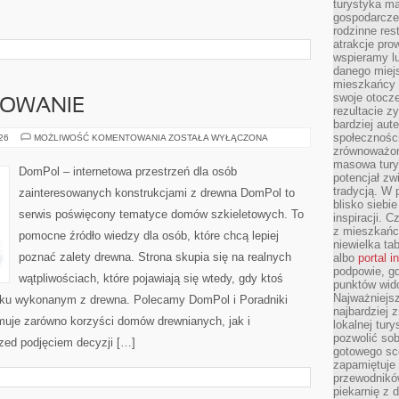
turystyka ma
gospodarcze
rodzinne rest
atrakcje pro
wspieramy lu
danego miejs
mieszkańcy 
swoje otocze
SOWANIE
rezultacie z
bardziej aut
społeczności
KOSZTY
026
MOŻLIWOŚĆ KOMENTOWANIA
ZOSTAŁA WYŁĄCZONA
I
zrównoważon
FINANSOWANIE
masowa turys
DomPol – internetowa przestrzeń dla osób
potencjał zw
tradycją. W 
zainteresowanych konstrukcjami z drewna DomPol to
blisko siebi
serwis poświęcony tematyce domów szkieletowych. To
inspiracji.
z mieszkańc
pomocne źródło wiedzy dla osób, które chcą lepiej
niewielka ta
poznać zalety drewna. Strona skupia się na realnych
albo
portal 
podpowie, gd
wątpliwościach, które pojawiają się wtedy, gdy ktoś
punktów wid
Najważniejsz
ku wykonanym z drewna. Polecamy DomPol i Poradniki
najbardziej 
uje zarówno korzyści domów drewnianych, jak i
lokalnej tur
pozwolić sob
rzed podjęciem decyzji […]
gotowego sce
zapamiętuje
przewodników
piekarnię z