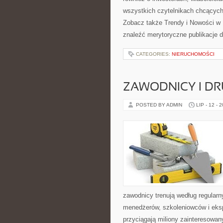
wszystkich czytelnikach chcących
Zobacz także Trendy i Nowości w
znaleźć merytoryczne publikacje 
CATEGORIES:
NIERUCHOMOŚCI
ZAWODNICY I D
POSTED BY ADMIN
LIP - 12 - 
zawodnicy trenują według regular
menedżerów, szkoleniowców i eksp
przyciągają miliony zainteresowany