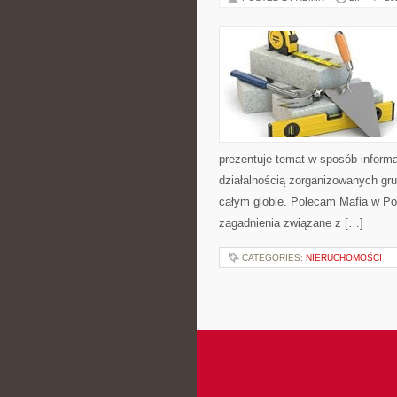
prezentuje temat w sposób inform
działalnością zorganizowanych gru
całym globie. Polecam Mafia w Pol
zagadnienia związane z […]
CATEGORIES:
NIERUCHOMOŚCI