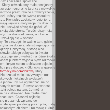
 też znaczenie społeczne i
. Kiedy odwiedzamy małe pensjonaty,
auracje, regionalne targi czy niewielkie
wadzone przez lokalne stowarzyszenia,
dzi, którzy realnie tworzą charakter
ca. Pieniądze zostają w regionie, a
mają większą motywację, by dbać o
nie i rozwijać ofertę dla gości. W
yskują obie strony. Turyści otrzymują
entyczne doświadczenie, a lokalne
 rozwijają się w sposób
y. To szczególnie ważne tam, gdzie
tyka nie dociera, ale istnieje ogromny
iązany z przyrodą, historią albo
połowie takiego odkrywania świata
e przydaje się otwartość na różne źródła
 Czasem punktem wyjścia bywa rozmowa
em, innym razem archiwalne zdjęcie,
blica przy drodze, krótki wpis w gazecie
informacyjno-poradnikowy
który
zie szukać mniej oczywistych tras,
okowych i lokalnych wydarzeń.
e jednak, by nie ograniczać się do
znanych atrakcji. Prawdziwa wartość
ystyki polega na tym, że można
ie na ciekawość. Nie trzeba mieć
nariusza. Czasami najlepiej
 się nie zamek wpisany do
, ale spokojną drogę przez pola, małą
 doskonałym chlebem i rozmowę z kimś,