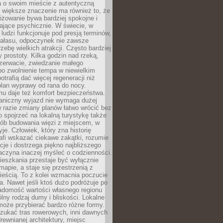
a o swoim mieście z autentyczną
 większe znaczenie ma również to, że
óżowanie bywa bardziej spokojne i
ające psychicznie. W świecie, w
 ludzi funkcjonuje pod presją terminów,
 hałasu, odpoczynek nie zawsze
zebę wielkich atrakcji. Często bardziej
 prostoty. Kilka godzin nad rzeką,
ezerwacie, zwiedzanie małego
o zwolnienie tempa w niewielkim
otrafią dać więcej regeneracji niż
plan wyprawy od rana do nocy.
mu daje też komfort bezpieczeństwa.
aniczny wyjazd nie wymaga dużej
 w razie zmiany planów łatwo wrócić bez
o spojrzeć na lokalną turystykę także
sób budowania więzi z miejscem, w
yje. Człowiek, który zna historię
rafi wskazać ciekawe zakątki, rozumie
ycje i dostrzega piękno najbliższego
aczyna inaczej myśleć o codzienności.
ieszkania przestaje być wyłącznie
apie, a staje się przestrzenią z
ieścią. To z kolei wzmacnia poczucie
a. Nawet jeśli ktoś dużo podróżuje po
iadomość wartości własnego regionu
lny rodzaj dumy i bliskości. Lokalne
może przybierać bardzo różne formy.
szukać tras rowerowych, inni dawnych
 drewnianej architektury, miejsc