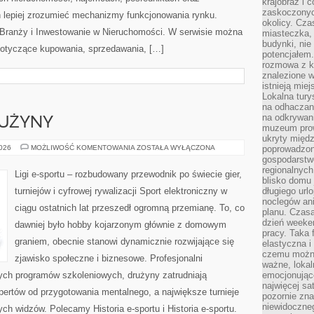
krajobraz i 
zaskoczonych
 lepiej zrozumieć mechanizmy funkcjonowania rynku.
okolicy. Cz
 Branży i Inwestowanie w Nieruchomości. W serwisie można
miasteczka, 
budynki, nie 
dotyczące kupowania, sprzedawania, […]
potencjałem
rozmowa z k
znalezione w
istnieją mie
Lokalna tury
na odhaczani
na odkrywan
RUŻYNY
muzeum prow
ukryty międ
ZAWODNICY
2026
MOŻLIWOŚĆ KOMENTOWANIA
ZOSTAŁA WYŁĄCZONA
poprowadzona
I
gospodarstw
DRUŻYNY
regionalnych
Ligi e-sportu – rozbudowany przewodnik po świecie gier,
blisko domu 
turniejów i cyfrowej rywalizacji Sport elektroniczny w
długiego ur
noclegów an
ciągu ostatnich lat przeszedł ogromną przemianę. To, co
planu. Czasa
dzień weeke
dawniej było hobby kojarzonym głównie z domowym
pracy. Taka 
graniem, obecnie stanowi dynamicznie rozwijające się
elastyczna i
czemu można
zjawisko społeczne i biznesowe. Profesjonalni
ważne, loka
nych programów szkoleniowych, drużyny zatrudniają
emocjonujące
najwięcej sa
ertów od przygotowania mentalnego, a największe turnieje
pozornie zna
niewidoczne
ch widzów. Polecamy Historia e-sportu i Historia e-sportu.