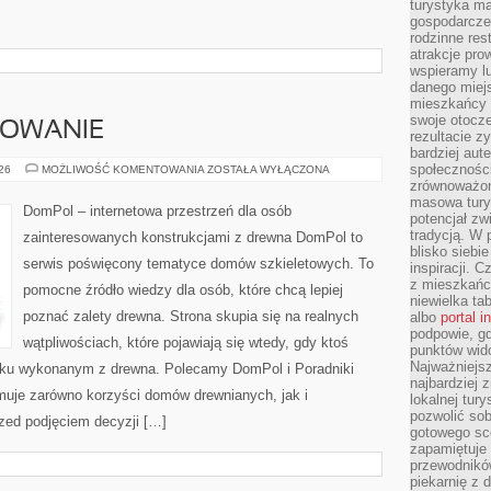
turystyka ma
gospodarcze
rodzinne rest
atrakcje pro
wspieramy lu
danego miejs
mieszkańcy 
swoje otocze
SOWANIE
rezultacie z
bardziej aut
społeczności
KOSZTY
026
MOŻLIWOŚĆ KOMENTOWANIA
ZOSTAŁA WYŁĄCZONA
I
zrównoważon
FINANSOWANIE
masowa turys
DomPol – internetowa przestrzeń dla osób
potencjał zw
tradycją. W 
zainteresowanych konstrukcjami z drewna DomPol to
blisko siebi
serwis poświęcony tematyce domów szkieletowych. To
inspiracji.
z mieszkańc
pomocne źródło wiedzy dla osób, które chcą lepiej
niewielka ta
poznać zalety drewna. Strona skupia się na realnych
albo
portal 
podpowie, gd
wątpliwościach, które pojawiają się wtedy, gdy ktoś
punktów wid
Najważniejsz
ku wykonanym z drewna. Polecamy DomPol i Poradniki
najbardziej 
uje zarówno korzyści domów drewnianych, jak i
lokalnej tur
pozwolić sob
rzed podjęciem decyzji […]
gotowego sce
zapamiętuje
przewodników
piekarnię z