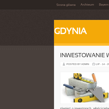
Archiwum
Bayern
Strona główna
GDYNIA
INWESTOWANIE 
POSTED BY ADMIN
LIP - 14 - 
również o inwestorach, właściciel