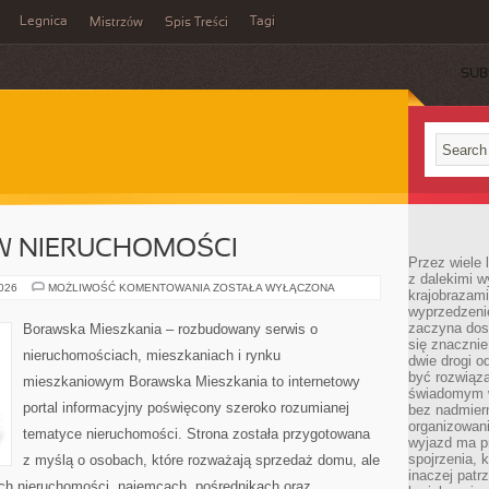
Legnica
Tagi
Mistrzów
Spis Treści
SUB
W NIERUCHOMOŚCI
Przez wiele 
z dalekimi w
INWESTOWANIE
2026
MOŻLIWOŚĆ KOMENTOWANIA
ZOSTAŁA WYŁĄCZONA
krajobrazam
W
wyprzedzeni
NIERUCHOMOŚCI
zaczyna dost
Borawska Mieszkania – rozbudowany serwis o
się znacznie
nieruchomościach, mieszkaniach i rynku
dwie drogi o
być rozwiąz
mieszkaniowym Borawska Mieszkania to internetowy
świadomym 
portal informacyjny poświęcony szeroko rozumianej
bez nadmier
organizowani
tematyce nieruchomości. Strona została przygotowana
wyjazd ma p
spojrzenia, 
z myślą o osobach, które rozważają sprzedaż domu, ale
inaczej patrz
ach nieruchomości, najemcach, pośrednikach oraz