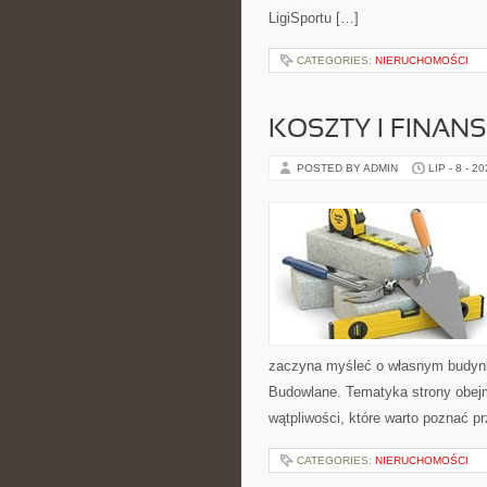
LigiSportu […]
CATEGORIES:
NIERUCHOMOŚCI
KOSZTY I FINAN
POSTED BY ADMIN
LIP - 8 - 2
zaczyna myśleć o własnym budyn
Budowlane. Tematyka strony obejm
wątpliwości, które warto poznać p
CATEGORIES:
NIERUCHOMOŚCI