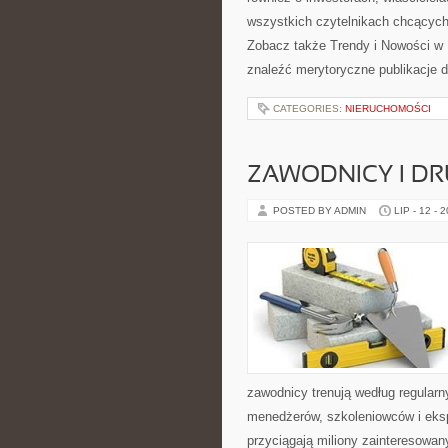
wszystkich czytelnikach chcących
Zobacz także Trendy i Nowości w
znaleźć merytoryczne publikacje 
CATEGORIES:
NIERUCHOMOŚCI
ZAWODNICY I D
POSTED BY ADMIN
LIP - 12 - 
zawodnicy trenują według regular
menedżerów, szkoleniowców i eksp
przyciągają miliony zainteresowany