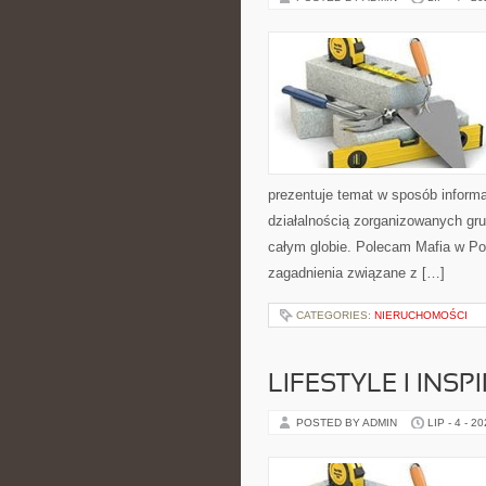
prezentuje temat w sposób inform
działalnością zorganizowanych gru
całym globie. Polecam Mafia w Pol
zagadnienia związane z […]
CATEGORIES:
NIERUCHOMOŚCI
LIFESTYLE I INSP
POSTED BY ADMIN
LIP - 4 - 2