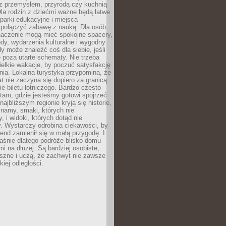
z przemysłem, przyrodą czy kuchnią
Dla rodzin z dziećmi ważne będą łatwe
 parki edukacyjne i miejsca
 połączyć zabawę z nauką. Dla osób
naczenie mogą mieć spokojne spacery,
ody, wydarzenia kulturalne i wygodny
y może znaleźć coś dla siebie, jeśli
e poza utarte schematy. Nie trzeba
elkie wakacje, by poczuć satysfakcję
ia. Lokalna turystyka przypomina, że
t nie zaczyna się dopiero za granicą
ie biletu lotniczego. Bardzo często
tam, gdzie jesteśmy gotowi spojrzeć
ajbliższym regionie kryją się historie,
znamy, smaki, których nie
, i widoki, których dotąd nie
. Wystarczy odrobina ciekawości, by
nd zamienił się w małą przygodę. I
aśnie dlatego podróże blisko domu
mi na dłużej. Są bardziej osobiste,
szne i uczą, że zachwyt nie zawsze
iej odległości.