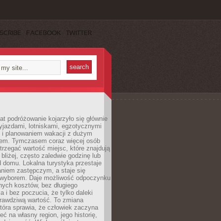
SCRIBE
FACEBOOK
TWITTER
lat podróżowanie kojarzyło się głównie
yjazdami, lotniskami, egzotycznymi
i i planowaniem wakacji z dużym
em. Tymczasem coraz więcej osób
rzegać wartość miejsc, które znajdują
 bliżej, często zaledwie godzinę lub
d domu. Lokalna turystyka przestaje
aniem zastępczym, a staje się
wyborem. Daje możliwość odpoczynku
nych kosztów, bez długiego
a i bez poczucia, że tylko daleki
rawdziwą wartość. To zmiana
która sprawia, że człowiek zaczyna
eć na własny region, jego historię,