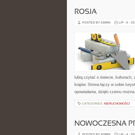
ROSJA
POSTED BY ADMIN
LIP - 6 - 2
lubią czytać o świecie, kulturach, 
krajów. Strona łączy w sobie tury
opowiadania, dzięki czemu można
CATEGORIES:
NIERUCHOMOŚCI
NOWOCZESNA P
POSTED BY ADMIN
LIP - 4 - 2