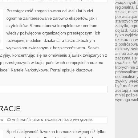
związanych 
PRZESTĘPCZOŚĆ
regionalną. 
Przestępczość zorganizowana od wielu lat budzi
szlaki, małe
pozwalające
ogromne zainteresowanie zarówno ekspertów, jak i
starszych z
czytelników. Strona stanowi kompleksowe centrum
zabytki, ogr
dojazd. Każd
wiedzy poświęcone organizacjom przestępczym, ich
tylko wyjdzi
czekać na wi
rozwojowi, modelom działania, a także aktualnym
z podróżowan
wyzwaniom związanym z bezpieczeństwem. Serwis
ciekawy świa
ani po zakup
acyjny, koncentrując się na omówieniu zjawisk związanych z
zaczyna się 
p przestępczych w kraju, państwach europejskich oraz na
uważniej. W n
których nie 
sce i Kartele Narkotykowe. Portal opisuje kluczowe
próbowaliśmy
docenialiśmy
zwykły weeke
być może wł
zostają z na
mniej pośpie
wymaga wielk
IRACJE
LIFESTYLE
026
MOŻLIWOŚĆ KOMENTOWANIA
ZOSTAŁA WYŁĄCZONA
I
INSPIRACJE
Sport i aktywność fizyczna to znacznie więcej niż tylko