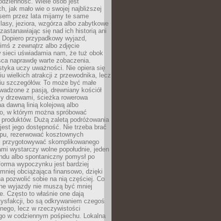
codzienność. Wiele osób jest
, jak mało wie o swojej najbliższej
asem przez lata mijamy te same
lasy, jeziora, wzgórza albo zabytkowe
zastanawiając się nad ich historią ani
. Dopiero przypadkowy wyjazd,
imś z zewnątrz albo zdjęcie
 sieci uświadamia nam, że tuż obok
jsca naprawdę warte zobaczenia.
styka uczy uważności. Nie opiera się
u wielkich atrakcji z przewodnika, lecz
iu szczegółów. To może być małe
adzone z pasją, drewniany kościół
zy drzewami, ścieżka rowerowa
 dawną linią kolejową albo
o, w którym można spróbować
 produktów. Dużą zaletą podróżowania
jest jego dostępność. Nie trzeba brać
lopu, rezerwować kosztownych
i przygotowywać skomplikowanego
mi wystarczy wolne popołudnie, jeden
ndu albo spontaniczny pomysł po
forma wypoczynku jest bardziej
 mniej obciążająca finansowo, dzięki
 pozwolić sobie na nią częściej. Co
lne wyjazdy nie muszą być mniej
. Często to właśnie one dają
tysfakcji, bo są odkrywaniem czegoś
nego, lecz w rzeczywistości
go w codziennym pośpiechu. Lokalna