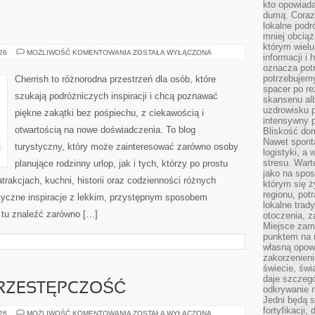
kto opowiad
dumą. Coraz
lokalne podr
mniej obciąż
którym wielu
ROSJA
026
MOŻLIWOŚĆ KOMENTOWANIA
ZOSTAŁA WYŁĄCZONA
informacji i
oznacza potr
potrzebujemy
Cherrish to różnorodna przestrzeń dla osób, które
spacer po r
szukają podróżniczych inspiracji i chcą poznawać
skansenu alb
uzdrowisku p
piękne zakątki bez pośpiechu, z ciekawością i
intensywny 
otwartością na nowe doświadczenia. To blog
Bliskość do
Nawet spont
turystyczny, który może zainteresować zarówno osoby
logistyki, a
stresu. Wart
planujące rodzinny urlop, jak i tych, którzy po prostu
jako na spo
atrakcjach, kuchni, historii oraz codzienności różnych
którym się ż
regionu, pot
styczne inspiracje z lekkim, przystępnym sposobem
lokalne trad
 tu znaleźć zarówno […]
otoczenia, z
Miejsce zam
punktem na m
własną opow
zakorzenieni
świecie, św
daje szczegó
RZESTĘPCZOŚĆ
odkrywanie 
Jedni będą 
fortyfikacji,
NOWOCZESNA
026
MOŻLIWOŚĆ KOMENTOWANIA
ZOSTAŁA WYŁĄCZONA