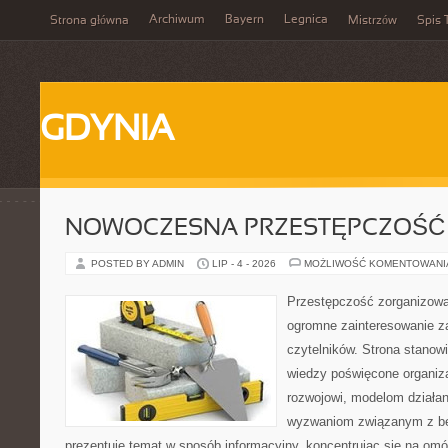
Archiwum
Bayern
Legnica
Strona główna
Mistrzów
Spis 
GDYNIA
NOWOCZESNA PRZESTĘPCZOŚĆ
POSTED BY ADMIN
LIP - 4 - 2026
MOŻLIWOŚĆ KOMENTOWAN
Przestępczość zorganizowan
ogromne zainteresowanie za
czytelników. Strona stano
wiedzy poświęcone organiz
rozwojowi, modelom działan
wyzwaniom związanym z b
prezentuje temat w sposób informacyjny, koncentrując się na om