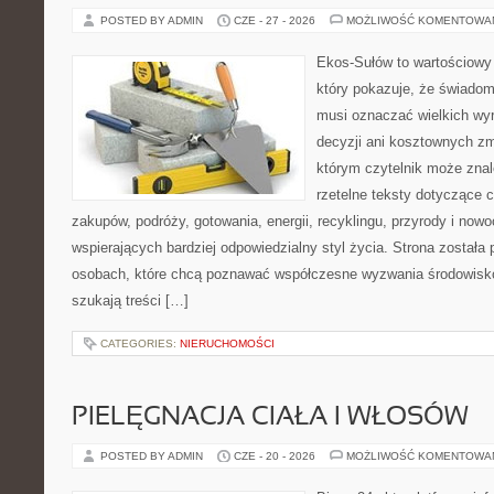
POSTED BY ADMIN
CZE - 27 - 2026
MOŻLIWOŚĆ KOMENTOWA
Ekos-Sułów to wartościowy 
który pokazuje, że świadom
musi oznaczać wielkich wy
decyzji ani kosztownych zm
którym czytelnik może znal
rzetelne teksty dotyczące
zakupów, podróży, gotowania, energii, recyklingu, przyrody i no
wspierających bardziej odpowiedzialny styl życia. Strona została
osobach, które chcą poznawać współczesne wyzwania środowisko
szukają treści […]
CATEGORIES:
NIERUCHOMOŚCI
PIELĘGNACJA CIAŁA I WŁOSÓW
POSTED BY ADMIN
CZE - 20 - 2026
MOŻLIWOŚĆ KOMENTOWA