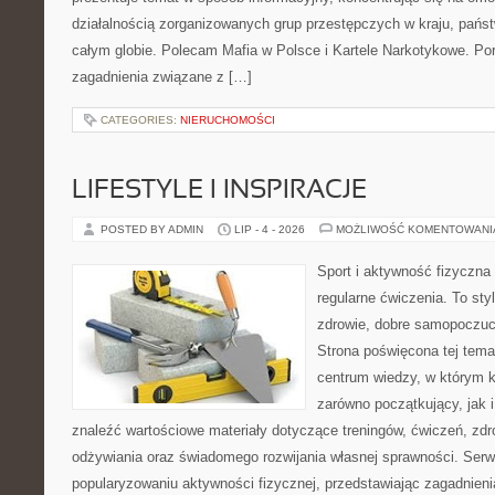
działalnością zorganizowanych grup przestępczych w kraju, pańs
całym globie. Polecam Mafia w Polsce i Kartele Narkotykowe. Por
zagadnienia związane z […]
CATEGORIES:
NIERUCHOMOŚCI
LIFESTYLE I INSPIRACJE
POSTED BY ADMIN
LIP - 4 - 2026
MOŻLIWOŚĆ KOMENTOWAN
Sport i aktywność fizyczna 
regularne ćwiczenia. To sty
zdrowie, dobre samopoczuci
Strona poświęcona tej tem
centrum wiedzy, w którym k
zarówno początkujący, jak
znaleźć wartościowe materiały dotyczące treningów, ćwiczeń, zdr
odżywiania oraz świadomego rozwijania własnej sprawności. Serwi
popularyzowaniu aktywności fizycznej, przedstawiając zagadnien