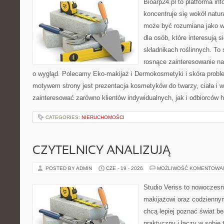
Bioarp24.pl to platforma in
koncentruje się wokół natura
może być rozumiana jako w
dla osób, które interesują 
składnikach roślinnych. To 
rosnące zainteresowanie n
o wygląd. Polecamy Eko-makijaż i Dermokosmetyki i skóra prob
motywem strony jest prezentacja kosmetyków do twarzy, ciała i 
zainteresować zarówno klientów indywidualnych, jak i odbiorców 
CATEGORIES:
NIERUCHOMOŚCI
CZYTELNICY ANALIZUJĄ
POSTED BY ADMIN
CZE - 19 - 2026
MOŻLIWOŚĆ KOMENTOWA
Studio Veriss to nowoczes
makijażowi oraz codziennym
chcą lepiej poznać świat be
praktyczny i łączy w sobie