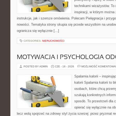
technikami wizażystów. To 
inspiracji, w którym można
instrukcje, jak i szersze omówienia. Polecam Pielęgnacja i przygo
nowości. Tematyka strony skupia się przede wszystkim na urodowy
ogranicza się wyłącznie […]
CATEGORIES:
NIERUCHOMOŚCI
MOTYWACJA I PSYCHOLOGIA O
POSTED BY ADMIN
CZE - 18 - 2026
MOŻLIWOŚĆ KOMENTOWA
Spalarnia kalorii – inspiruj
kalorii Spalarnia kalorii to
osobach, które chcą przemy
szukają konkretnych inform
sposób. To przestrzeń dla c
opierać się wyłącznie na ob
lecz wolą spojrzeć na zdrowy styl życia szerzej: przez pryzmat re