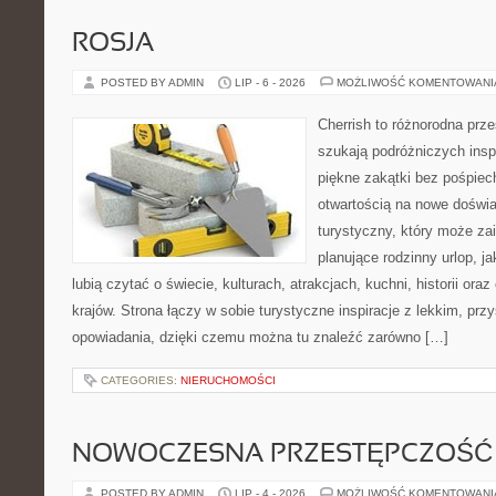
ROSJA
POSTED BY ADMIN
LIP - 6 - 2026
MOŻLIWOŚĆ KOMENTOWAN
Cherrish to różnorodna prze
szukają podróżniczych insp
piękne zakątki bez pośpiec
otwartością na nowe doświa
turystyczny, który może z
planujące rodzinny urlop, ja
lubią czytać o świecie, kulturach, atrakcjach, kuchni, historii ora
krajów. Strona łączy w sobie turystyczne inspiracje z lekkim, p
opowiadania, dzięki czemu można tu znaleźć zarówno […]
CATEGORIES:
NIERUCHOMOŚCI
NOWOCZESNA PRZESTĘPCZOŚĆ
POSTED BY ADMIN
LIP - 4 - 2026
MOŻLIWOŚĆ KOMENTOWAN