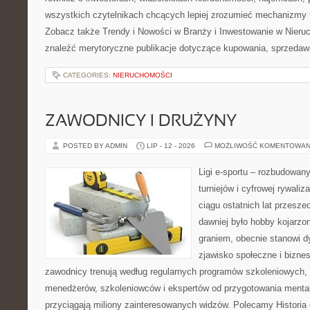
wszystkich czytelnikach chcących lepiej zrozumieć mechanizmy 
Zobacz także Trendy i Nowości w Branży i Inwestowanie w Nier
znaleźć merytoryczne publikacje dotyczące kupowania, sprzedaw
CATEGORIES:
NIERUCHOMOŚCI
ZAWODNICY I DRUŻYNY
POSTED BY ADMIN
LIP - 12 - 2026
MOŻLIWOŚĆ KOMENTOWAN
Ligi e-sportu – rozbudowany
turniejów i cyfrowej rywaliz
ciągu ostatnich lat przesz
dawniej było hobby kojarz
graniem, obecnie stanowi d
zjawisko społeczne i biznes
zawodnicy trenują według regularnych programów szkoleniowych, 
menedżerów, szkoleniowców i ekspertów od przygotowania mentaln
przyciągają miliony zainteresowanych widzów. Polecamy Historia e-