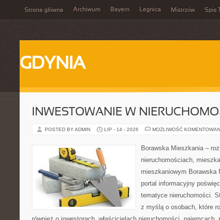
Archiwum
Bayern
Legnica
Strona główna
Mistrzów
Spis 
GDYNIA
INWESTOWANIE W NIERUCHOMO
POSTED BY ADMIN
LIP - 14 - 2026
MOŻLIWOŚĆ KOMENTOWAN
Borawska Mieszkania – roz
nieruchomościach, mieszka
mieszkaniowym Borawska Mi
portal informacyjny poświę
tematyce nieruchomości. S
z myślą o osobach, które r
również o inwestorach, właścicielach nieruchomości, najemcach, 