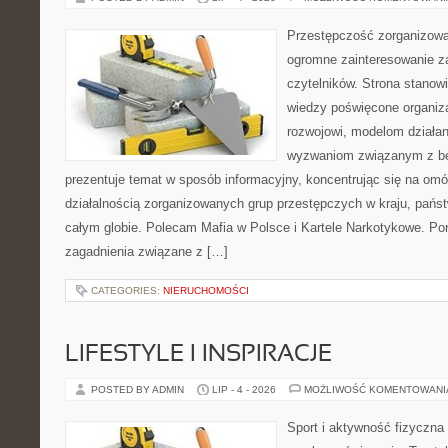
Przestępczość zorganizowan
ogromne zainteresowanie za
czytelników. Strona stano
wiedzy poświęcone organiz
rozwojowi, modelom działan
wyzwaniom związanym z b
prezentuje temat w sposób informacyjny, koncentrując się na om
działalnością zorganizowanych grup przestępczych w kraju, pańs
całym globie. Polecam Mafia w Polsce i Kartele Narkotykowe. Por
zagadnienia związane z […]
CATEGORIES:
NIERUCHOMOŚCI
LIFESTYLE I INSPIRACJE
POSTED BY ADMIN
LIP - 4 - 2026
MOŻLIWOŚĆ KOMENTOWAN
Sport i aktywność fizyczna 