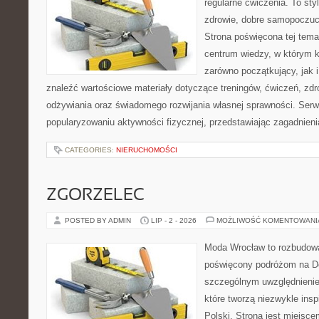
regularne ćwiczenia. To sty
zdrowie, dobre samopoczuci
Strona poświęcona tej tem
centrum wiedzy, w którym k
zarówno początkujący, jak
znaleźć wartościowe materiały dotyczące treningów, ćwiczeń, zdr
odżywiania oraz świadomego rozwijania własnej sprawności. Serwi
popularyzowaniu aktywności fizycznej, przedstawiając zagadnien
CATEGORIES:
NIERUCHOMOŚCI
ZGORZELEC
POSTED BY ADMIN
LIP - 2 - 2026
MOŻLIWOŚĆ KOMENTOWAN
Moda Wrocław to rozbudowa
poświęcony podróżom na D
szczególnym uwzględnienie
które tworzą niezwykle insp
Polski. Strona jest miejsc