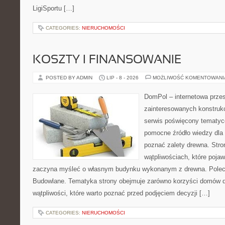
LigiSportu […]
CATEGORIES:
NIERUCHOMOŚCI
KOSZTY I FINANSOWANIE
POSTED BY ADMIN
LIP - 8 - 2026
MOŻLIWOŚĆ KOMENTOWAN
DomPol – internetowa przes
zainteresowanych konstruk
serwis poświęcony tematyc
pomocne źródło wiedzy dla o
poznać zalety drewna. Stro
wątpliwościach, które pojaw
zaczyna myśleć o własnym budynku wykonanym z drewna. Polec
Budowlane. Tematyka strony obejmuje zarówno korzyści domów dr
wątpliwości, które warto poznać przed podjęciem decyzji […]
CATEGORIES:
NIERUCHOMOŚCI