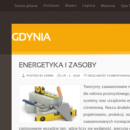
Archiwum
Bayern
Legnica
Strona główna
Mistrzów
Spis 
GDYNIA
ENERGETYKA I ZASOBY
POSTED BY ADMIN
LIP - 1 - 2026
MOŻLIWOŚĆ KOMENTOWAN
Tworzymy zaawansowane ro
dla sektora przemysłowego
systemy oraz urządzenia w
ciśnieniową. Nasza działaln
projektowaniu, produkcji, w
zaawansowanych rozwiązań,
zastosowanie wszędzie tam, gdzie liczy się wydajność, precyzja