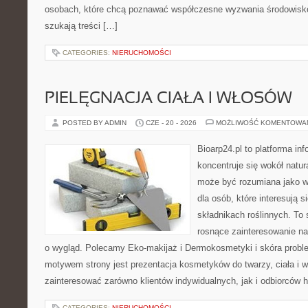
osobach, które chcą poznawać współczesne wyzwania środowisko
szukają treści […]
CATEGORIES:
NIERUCHOMOŚCI
PIELĘGNACJA CIAŁA I WŁOSÓW
POSTED BY ADMIN
CZE - 20 - 2026
MOŻLIWOŚĆ KOMENTOWA
Bioarp24.pl to platforma in
koncentruje się wokół natura
może być rozumiana jako w
dla osób, które interesują 
składnikach roślinnych. To 
rosnące zainteresowanie n
o wygląd. Polecamy Eko-makijaż i Dermokosmetyki i skóra prob
motywem strony jest prezentacja kosmetyków do twarzy, ciała i 
zainteresować zarówno klientów indywidualnych, jak i odbiorców 
CATEGORIES:
NIERUCHOMOŚCI