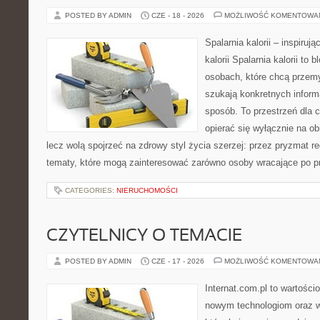
POSTED BY ADMIN
CZE - 18 - 2026
MOŻLIWOŚĆ KOMENTOWA
Spalarnia kalorii – inspiruj
kalorii Spalarnia kalorii to
osobach, które chcą przemy
szukają konkretnych inform
sposób. To przestrzeń dla c
opierać się wyłącznie na ob
lecz wolą spojrzeć na zdrowy styl życia szerzej: przez pryzmat re
tematy, które mogą zainteresować zarówno osoby wracające po prz
CATEGORIES:
NIERUCHOMOŚCI
CZYTELNICY O TEMACIE
POSTED BY ADMIN
CZE - 17 - 2026
MOŻLIWOŚĆ KOMENTOWA
Internat.com.pl to wartości
nowym technologiom oraz 