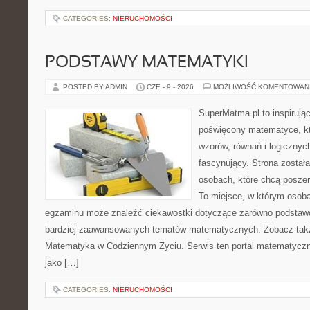
CATEGORIES:
NIERUCHOMOŚCI
PODSTAWY MATEMATYKI
POSTED BY ADMIN
CZE - 9 - 2026
MOŻLIWOŚĆ KOMENTOWAN
SuperMatma.pl to inspirując
poświęcony matematyce, któ
wzorów, równań i logicznyc
fascynujący. Strona został
osobach, które chcą posze
To miejsce, w którym osoba
egzaminu może znaleźć ciekawostki dotyczące zarówno podstawo
bardziej zaawansowanych tematów matematycznych. Zobacz tak
Matematyka w Codziennym Życiu. Serwis ten portal matematycz
jako […]
CATEGORIES:
NIERUCHOMOŚCI