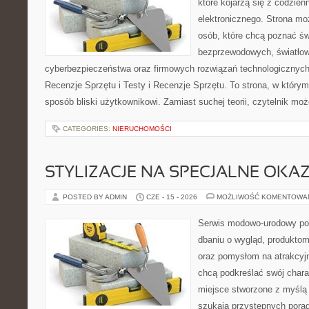
które kojarzą się z codzie
elektronicznego. Strona m
osób, które chcą poznać świ
bezprzewodowych, światłow
cyberbezpieczeństwa oraz firmowych rozwiązań technologicznych.
Recenzje Sprzętu i Testy i Recenzje Sprzętu. To strona, w którym
sposób bliski użytkownikowi. Zamiast suchej teorii, czytelnik mo
CATEGORIES:
NIERUCHOMOŚCI
STYLIZACJE NA SPECJALNE OKAZ
POSTED BY ADMIN
CZE - 15 - 2026
MOŻLIWOŚĆ KOMENTOWA
Serwis modowo-urodowy poś
dbaniu o wygląd, produkto
oraz pomysłom na atrakcyjn
chcą podkreślać swój charak
miejsce stworzone z myślą 
szukają przystępnych pora