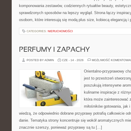
komponowania zestawów, codziennych rytuałów beauty, estetyczny
sprawdzonych sposobów na lepszy wygląd. Strona łączy inspiracy
osobom, które interesują się modą plus size, kobiecą elegancją i
CATEGORIES:
NIERUCHOMOŚCI
PERFUMY I ZAPACHY
POSTED BY ADMIN
CZE - 14 - 2026
MOŻLIWOŚĆ KOMENTOWA
Orientalno-przyprawowy char
jest to przestrzeń stworzon
poszukują intensywne aroma
kulinarne inspiracje z różny
która może zainteresować 
miłośników gotowania, jak i
wiedzą, że odpowiednio dobrane przyprawy potrafią całkowicie od
danie. Tematyka strony koncentruje się wokół aromatycznych miesz
znacznie szerszy, ponieważ przyprawy są tu […]