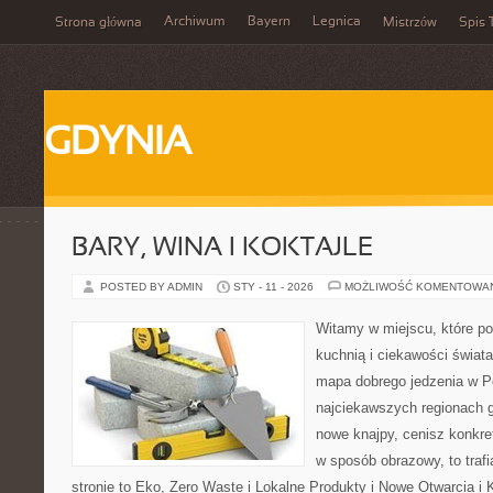
Archiwum
Bayern
Legnica
Strona główna
Mistrzów
Spis 
GDYNIA
BARY, WINA I KOKTAJLE
POSTED BY ADMIN
STY - 11 - 2026
MOŻLIWOŚĆ KOMENTOWA
Witamy w miejscu, które p
kuchnią i ciekawości świat
mapa dobrego jedzenia w P
najciekawszych regionach g
nowe knajpy, cenisz konkre
w sposób obrazowy, to trafi
stronie to Eko, Zero Waste i Lokalne Produkty i Nowe Otwarcia i K