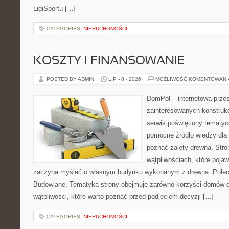
LigiSportu […]
CATEGORIES:
NIERUCHOMOŚCI
KOSZTY I FINANSOWANIE
POSTED BY ADMIN
LIP - 8 - 2026
MOŻLIWOŚĆ KOMENTOWAN
DomPol – internetowa przes
zainteresowanych konstruk
serwis poświęcony tematyc
pomocne źródło wiedzy dla o
poznać zalety drewna. Stro
wątpliwościach, które pojaw
zaczyna myśleć o własnym budynku wykonanym z drewna. Polec
Budowlane. Tematyka strony obejmuje zarówno korzyści domów dr
wątpliwości, które warto poznać przed podjęciem decyzji […]
CATEGORIES:
NIERUCHOMOŚCI