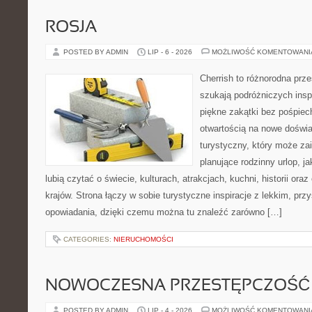
ROSJA
POSTED BY ADMIN
LIP - 6 - 2026
MOŻLIWOŚĆ KOMENTOWAN
Cherrish to różnorodna prze
szukają podróżniczych insp
piękne zakątki bez pośpiec
otwartością na nowe doświa
turystyczny, który może z
planujące rodzinny urlop, ja
lubią czytać o świecie, kulturach, atrakcjach, kuchni, historii ora
krajów. Strona łączy w sobie turystyczne inspiracje z lekkim, p
opowiadania, dzięki czemu można tu znaleźć zarówno […]
CATEGORIES:
NIERUCHOMOŚCI
NOWOCZESNA PRZESTĘPCZOŚĆ
POSTED BY ADMIN
LIP - 4 - 2026
MOŻLIWOŚĆ KOMENTOWAN