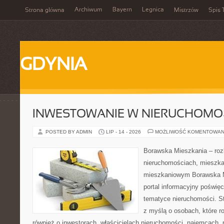
Archiwum
Bayern
Legnica
Strona główna
Mistrzów
Spis 
GDYNIA
INWESTOWANIE W NIERUCHOMO
POSTED BY ADMIN
LIP - 14 - 2026
MOŻLIWOŚĆ KOMENTOWAN
Borawska Mieszkania – roz
nieruchomościach, mieszka
mieszkaniowym Borawska Mi
portal informacyjny poświę
tematyce nieruchomości. S
z myślą o osobach, które r
również o inwestorach, właścicielach nieruchomości, najemcach, 