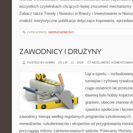
wszystkich czytelnikach chcących lepiej zrozumieć mechanizmy 
Zobacz także Trendy i Nowości w Branży i Inwestowanie w Nier
znaleźć merytoryczne publikacje dotyczące kupowania, sprzedaw
CATEGORIES:
NIERUCHOMOŚCI
ZAWODNICY I DRUŻYNY
POSTED BY ADMIN
LIP - 12 - 2026
MOŻLIWOŚĆ KOMENTOWAN
Ligi e-sportu – rozbudowany
turniejów i cyfrowej rywaliz
ciągu ostatnich lat przesz
dawniej było hobby kojarz
graniem, obecnie stanowi d
zjawisko społeczne i biznes
zawodnicy trenują według regularnych programów szkoleniowych, 
menedżerów, szkoleniowców i ekspertów od przygotowania mentaln
przyciągają miliony zainteresowanych widzów. Polecamy Historia e-