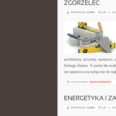
ZGORZELEC
POSTED BY ADMIN
LIP - 2 - 2
architektury, przyrody, wydarzeń,
Dolnego Śląska. To portal dla osó
nie ogranicza się wyłącznie do na
CATEGORIES:
NIERUCHOMOŚCI
ENERGETYKA I Z
POSTED BY ADMIN
LIP - 1 - 2