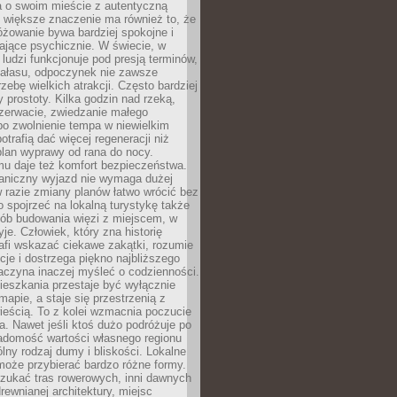
a o swoim mieście z autentyczną
 większe znaczenie ma również to, że
óżowanie bywa bardziej spokojne i
ające psychicznie. W świecie, w
 ludzi funkcjonuje pod presją terminów,
 hałasu, odpoczynek nie zawsze
zebę wielkich atrakcji. Często bardziej
 prostoty. Kilka godzin nad rzeką,
ezerwacie, zwiedzanie małego
o zwolnienie tempa w niewielkim
otrafią dać więcej regeneracji niż
plan wyprawy od rana do nocy.
mu daje też komfort bezpieczeństwa.
aniczny wyjazd nie wymaga dużej
 w razie zmiany planów łatwo wrócić bez
o spojrzeć na lokalną turystykę także
sób budowania więzi z miejscem, w
yje. Człowiek, który zna historię
rafi wskazać ciekawe zakątki, rozumie
ycje i dostrzega piękno najbliższego
aczyna inaczej myśleć o codzienności.
ieszkania przestaje być wyłącznie
apie, a staje się przestrzenią z
ieścią. To z kolei wzmacnia poczucie
a. Nawet jeśli ktoś dużo podróżuje po
iadomość wartości własnego regionu
lny rodzaj dumy i bliskości. Lokalne
może przybierać bardzo różne formy.
szukać tras rowerowych, inni dawnych
 drewnianej architektury, miejsc