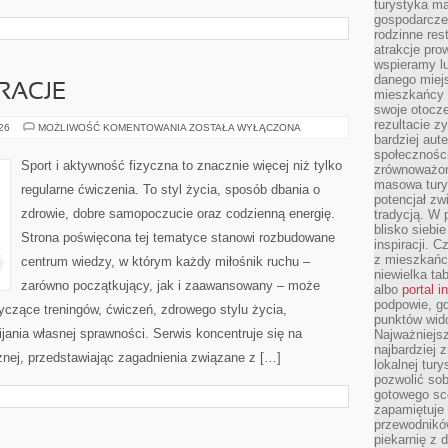
turystyka ma
gospodarcze
rodzinne rest
atrakcje pro
wspieramy lu
danego miejs
IRACJE
mieszkańcy 
swoje otocze
rezultacie z
LIFESTYLE
026
MOŻLIWOŚĆ KOMENTOWANIA
ZOSTAŁA WYŁĄCZONA
I
bardziej aut
INSPIRACJE
społeczności
Sport i aktywność fizyczna to znacznie więcej niż tylko
zrównoważon
masowa turys
regularne ćwiczenia. To styl życia, sposób dbania o
potencjał zw
zdrowie, dobre samopoczucie oraz codzienną energię.
tradycją. W 
blisko siebi
Strona poświęcona tej tematyce stanowi rozbudowane
inspiracji.
z mieszkańc
centrum wiedzy, w którym każdy miłośnik ruchu –
niewielka ta
zarówno początkujący, jak i zaawansowany – może
albo
portal 
podpowie, gd
yczące treningów, ćwiczeń, zdrowego stylu życia,
punktów wid
ania własnej sprawności. Serwis koncentruje się na
Najważniejsz
najbardziej 
znej, przedstawiając zagadnienia związane z […]
lokalnej tur
pozwolić sob
gotowego sce
zapamiętuje
przewodników
piekarnię z