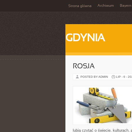
Archiwum
Bayern
Strona główna
GDYNIA
ROSJA
POSTED BY ADMIN
LIP - 6 - 2
lubią czytać o świecie, kulturach, 