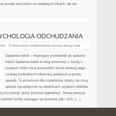
ię przede wszystkim na urodowych trikach, ale nie
SYCHOLOGIA ODCHUDZANIA
MOTYWACJA
 2026
MOŻLIWOŚĆ KOMENTOWANIA
ZOSTAŁA WYŁĄCZONA
I
PSYCHOLOGIA
ODCHUDZANIA
Spalarnia kalorii – inspirujący przewodnik po spalaniu
kalorii Spalarnia kalorii to blog stworzony z myślą o
osobach, które chcą przemyśleć temat redukcji wagi i
szukają konkretnych informacji podanych w prosty
sposób. To przestrzeń dla czytelników, którzy nie chcą
opierać się wyłącznie na obietnicach szybkich efektów,
życia szerzej: przez pryzmat regeneracji. Strona porusza
zarówno osoby wracające po przerwie, jak i tych, […]