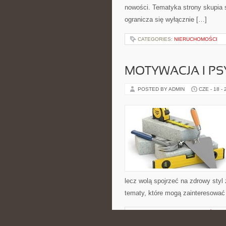
nowości. Tematyka strony skupia s
ogranicza się wyłącznie […]
CATEGORIES:
NIERUCHOMOŚCI
MOTYWACJA I P
POSTED BY ADMIN
CZE - 18 -
lecz wolą spojrzeć na zdrowy styl 
tematy, które mogą zainteresować 
CATEGORIES:
NIERUCHOMOŚCI