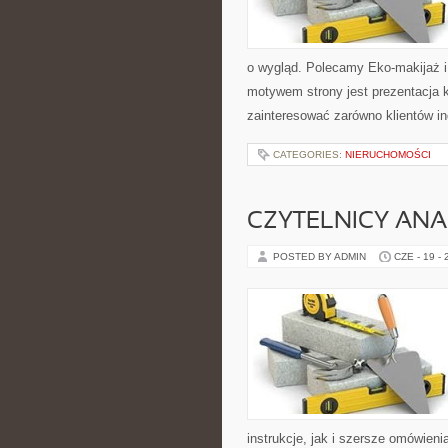
o wygląd. Polecamy Eko-makijaż 
motywem strony jest prezentacja 
zainteresować zarówno klientów in
CATEGORIES:
NIERUCHOMOŚCI
CZYTELNICY ANA
POSTED BY ADMIN
CZE - 19 -
instrukcje, jak i szersze omówieni