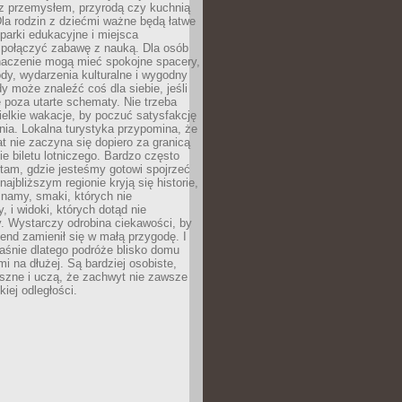
z przemysłem, przyrodą czy kuchnią
Dla rodzin z dziećmi ważne będą łatwe
 parki edukacyjne i miejsca
 połączyć zabawę z nauką. Dla osób
naczenie mogą mieć spokojne spacery,
ody, wydarzenia kulturalne i wygodny
y może znaleźć coś dla siebie, jeśli
e poza utarte schematy. Nie trzeba
elkie wakacje, by poczuć satysfakcję
ia. Lokalna turystyka przypomina, że
t nie zaczyna się dopiero za granicą
ie biletu lotniczego. Bardzo często
tam, gdzie jesteśmy gotowi spojrzeć
ajbliższym regionie kryją się historie,
znamy, smaki, których nie
, i widoki, których dotąd nie
. Wystarczy odrobina ciekawości, by
nd zamienił się w małą przygodę. I
aśnie dlatego podróże blisko domu
mi na dłużej. Są bardziej osobiste,
szne i uczą, że zachwyt nie zawsze
iej odległości.