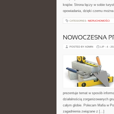
krajów. Strona łączy w sobie tury
opowiadania, dzięki czemu można
CATEGORIES:
NIERUCHOMOŚCI
NOWOCZESNA P
POSTED BY ADMIN
LIP - 4 - 2
prezentuje temat w sposób inform
działalnością zorganizowanych gru
całym globie. Polecam Mafia w Pol
zagadnienia związane z […]