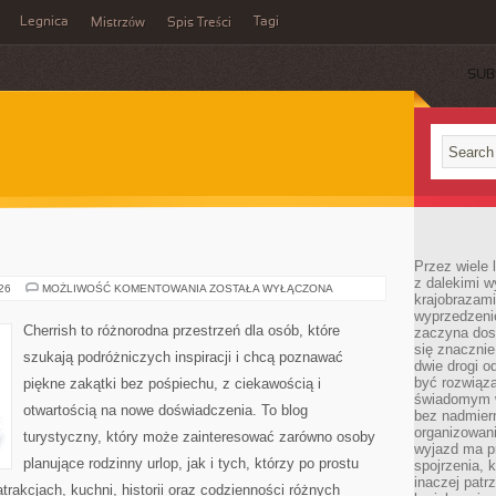
Legnica
Tagi
Mistrzów
Spis Treści
SUB
Przez wiele 
z dalekimi w
ROSJA
026
MOŻLIWOŚĆ KOMENTOWANIA
ZOSTAŁA WYŁĄCZONA
krajobrazam
wyprzedzeni
Cherrish to różnorodna przestrzeń dla osób, które
zaczyna dost
się znacznie
szukają podróżniczych inspiracji i chcą poznawać
dwie drogi o
być rozwiąz
piękne zakątki bez pośpiechu, z ciekawością i
świadomym 
otwartością na nowe doświadczenia. To blog
bez nadmier
organizowani
turystyczny, który może zainteresować zarówno osoby
wyjazd ma p
planujące rodzinny urlop, jak i tych, którzy po prostu
spojrzenia, 
inaczej patrz
atrakcjach, kuchni, historii oraz codzienności różnych