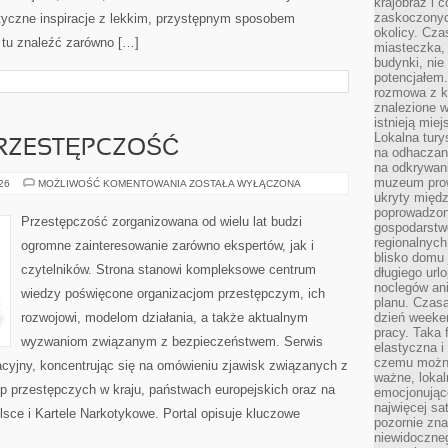
krajobraz i 
zaskoczonych
styczne inspiracje z lekkim, przystępnym sposobem
okolicy. Cz
 tu znaleźć zarówno […]
miasteczka, 
budynki, nie 
potencjałem
rozmowa z k
znalezione w
istnieją mie
Lokalna tury
RZESTĘPCZOŚĆ
na odhaczani
na odkrywan
muzeum prow
NOWOCZESNA
026
MOŻLIWOŚĆ KOMENTOWANIA
ZOSTAŁA WYŁĄCZONA
PRZESTĘPCZOŚĆ
ukryty międ
poprowadzona
Przestępczość zorganizowana od wielu lat budzi
gospodarstw
regionalnych
ogromne zainteresowanie zarówno ekspertów, jak i
blisko domu 
czytelników. Strona stanowi kompleksowe centrum
długiego ur
noclegów an
wiedzy poświęcone organizacjom przestępczym, ich
planu. Czasa
rozwojowi, modelom działania, a także aktualnym
dzień weeke
pracy. Taka 
wyzwaniom związanym z bezpieczeństwem. Serwis
elastyczna i
czemu można
acyjny, koncentrując się na omówieniu zjawisk związanych z
ważne, loka
p przestępczych w kraju, państwach europejskich oraz na
emocjonujące
najwięcej sa
sce i Kartele Narkotykowe. Portal opisuje kluczowe
pozornie zna
niewidoczne