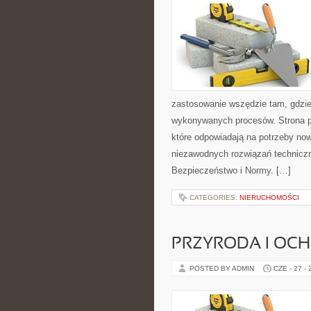
zastosowanie wszędzie tam, gdzie
wykonywanych procesów. Strona pre
które odpowiadają na potrzeby no
niezawodnych rozwiązań technicz
Bezpieczeństwo i Normy. […]
CATEGORIES:
NIERUCHOMOŚCI
PRZYRODA I OC
POSTED BY ADMIN
CZE - 27 -