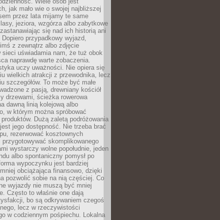
codzienność. Wiele osób jest
, jak mało wie o swojej najbliższej
asem przez lata mijamy te same
lasy, jeziora, wzgórza albo zabytkowe
zastanawiając się nad ich historią ani
. Dopiero przypadkowy wyjazd,
imś z zewnątrz albo zdjęcie
 sieci uświadamia nam, że tuż obok
jsca naprawdę warte zobaczenia.
styka uczy uważności. Nie opiera się
u wielkich atrakcji z przewodnika, lecz
iu szczegółów. To może być małe
adzone z pasją, drewniany kościół
zy drzewami, ścieżka rowerowa
 dawną linią kolejową albo
o, w którym można spróbować
 produktów. Dużą zaletą podróżowania
jest jego dostępność. Nie trzeba brać
lopu, rezerwować kosztownych
i przygotowywać skomplikowanego
mi wystarczy wolne popołudnie, jeden
ndu albo spontaniczny pomysł po
forma wypoczynku jest bardziej
 mniej obciążająca finansowo, dzięki
 pozwolić sobie na nią częściej. Co
lne wyjazdy nie muszą być mniej
. Często to właśnie one dają
tysfakcji, bo są odkrywaniem czegoś
nego, lecz w rzeczywistości
go w codziennym pośpiechu. Lokalna