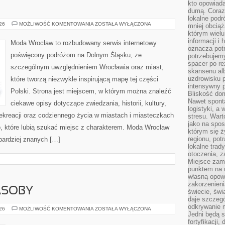
kto opowiad
dumą. Coraz
lokalne podr
ZGORZELEC
026
MOŻLIWOŚĆ KOMENTOWANIA
ZOSTAŁA WYŁĄCZONA
mniej obciąż
którym wielu
informacji i
Moda Wrocław to rozbudowany serwis internetowy
oznacza potr
poświęcony podróżom na Dolnym Śląsku, ze
potrzebujemy
spacer po r
szczególnym uwzględnieniem Wrocławia oraz miast,
skansenu alb
uzdrowisku p
które tworzą niezwykle inspirującą mapę tej części
intensywny 
Polski. Strona jest miejscem, w którym można znaleźć
Bliskość do
Nawet spont
ciekawe opisy dotyczące zwiedzania, historii, kultury,
logistyki, a
 rekreacji oraz codziennego życia w miastach i miasteczkach
stresu. Wart
jako na spo
b, które lubią szukać miejsc z charakterem. Moda Wrocław
którym się ż
regionu, pot
jbardziej znanych […]
lokalne trad
otoczenia, z
Miejsce zam
punktem na m
własną opow
zakorzenieni
ASOBY
świecie, św
daje szczegó
odkrywanie 
ENERGETYKA
026
MOŻLIWOŚĆ KOMENTOWANIA
ZOSTAŁA WYŁĄCZONA
Jedni będą 
I
ZASOBY
fortyfikacji,