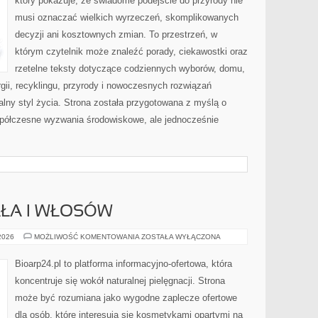
który pokazuje, że świadome podejście do przyrody nie
musi oznaczać wielkich wyrzeczeń, skomplikowanych
decyzji ani kosztownych zmian. To przestrzeń, w
którym czytelnik może znaleźć porady, ciekawostki oraz
rzetelne teksty dotyczące codziennych wyborów, domu,
gii, recyklingu, przyrody i nowoczesnych rozwiązań
alny styl życia. Strona została przygotowana z myślą o
półczesne wyzwania środowiskowe, ale jednocześnie
AŁA I WŁOSÓW
PIELĘGNACJA
 2026
MOŻLIWOŚĆ KOMENTOWANIA
ZOSTAŁA WYŁĄCZONA
CIAŁA
I
WŁOSÓW
Bioarp24.pl to platforma informacyjno-ofertowa, która
koncentruje się wokół naturalnej pielęgnacji. Strona
może być rozumiana jako wygodne zaplecze ofertowe
dla osób, które interesują się kosmetykami opartymi na