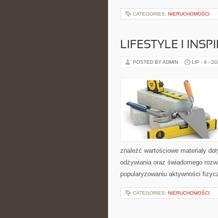
CATEGORIES:
NIERUCHOMOŚCI
LIFESTYLE I INSP
POSTED BY ADMIN
LIP - 4 - 2
znaleźć wartościowe materiały dot
odżywiania oraz świadomego rozwij
popularyzowaniu aktywności fizyc
CATEGORIES:
NIERUCHOMOŚCI