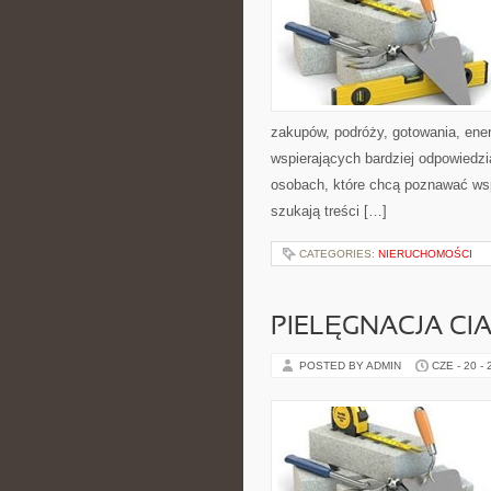
zakupów, podróży, gotowania, ener
wspierających bardziej odpowiedzi
osobach, które chcą poznawać ws
szukają treści […]
CATEGORIES:
NIERUCHOMOŚCI
PIELĘGNACJA CI
POSTED BY ADMIN
CZE - 20 -