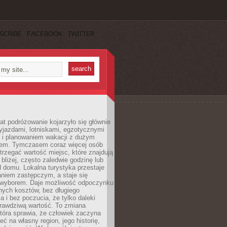
SCRIBE
FACEBOOK
TWITTER
lat podróżowanie kojarzyło się głównie
yjazdami, lotniskami, egzotycznymi
i i planowaniem wakacji z dużym
em. Tymczasem coraz więcej osób
rzegać wartość miejsc, które znajdują
 bliżej, często zaledwie godzinę lub
d domu. Lokalna turystyka przestaje
aniem zastępczym, a staje się
wyborem. Daje możliwość odpoczynku
nych kosztów, bez długiego
a i bez poczucia, że tylko daleki
rawdziwą wartość. To zmiana
która sprawia, że człowiek zaczyna
eć na własny region, jego historię,