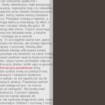
 też znaczenie społeczne i
. Kiedy odwiedzamy małe pensjonaty,
auracje, regionalne targi czy niewielkie
wadzone przez lokalne stowarzyszenia,
dzi, którzy realnie tworzą charakter
ca. Pieniądze zostają w regionie, a
mają większą motywację, by dbać o
nie i rozwijać ofertę dla gości. W
yskują obie strony. Turyści otrzymują
entyczne doświadczenie, a lokalne
 rozwijają się w sposób
y. To szczególnie ważne tam, gdzie
tyka nie dociera, ale istnieje ogromny
iązany z przyrodą, historią albo
połowie takiego odkrywania świata
e przydaje się otwartość na różne źródła
 Czasem punktem wyjścia bywa rozmowa
em, innym razem archiwalne zdjęcie,
blica przy drodze, krótki wpis w gazecie
informacyjno-poradnikowy
który
zie szukać mniej oczywistych tras,
okowych i lokalnych wydarzeń.
e jednak, by nie ograniczać się do
znanych atrakcji. Prawdziwa wartość
ystyki polega na tym, że można
ie na ciekawość. Nie trzeba mieć
nariusza. Czasami najlepiej
 się nie zamek wpisany do
, ale spokojną drogę przez pola, małą
 doskonałym chlebem i rozmowę z kimś,