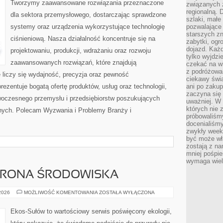
Tworzymy zaawansowane rozwiązania przeznaczone
związanych 
regionalną. 
dla sektora przemysłowego, dostarczając sprawdzone
szlaki, małe
systemy oraz urządzenia wykorzystujące technologię
pozwalające
starszych z
ciśnieniową. Nasza działalność koncentruje się na
zabytki, ogr
dojazd. Każd
projektowaniu, produkcji, wdrażaniu oraz rozwoju
tylko wyjdzi
zaawansowanych rozwiązań, które znajdują
czekać na wi
z podróżowan
 liczy się wydajność, precyzja oraz pewność
ciekawy świa
zentuje bogatą ofertę produktów, usług oraz technologii,
ani po zakup
zaczyna się 
woczesnego przemysłu i przedsiębiorstw poszukujących
uważniej. W n
których nie 
nych. Polecam Wyzwania i Problemy Branży i
próbowaliśmy
docenialiśmy
zwykły weeke
być może wł
zostają z na
mniej pośpie
wymaga wielk
HRONA ŚRODOWISKA
PRZYRODA
 2026
MOŻLIWOŚĆ KOMENTOWANIA
ZOSTAŁA WYŁĄCZONA
I
OCHRONA
ŚRODOWISKA
Ekos-Sułów to wartościowy serwis poświęcony ekologii,