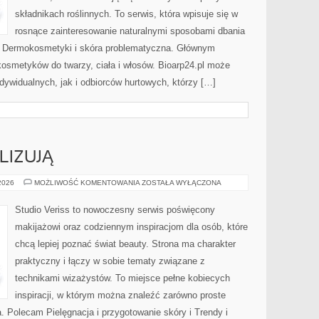
składnikach roślinnych. To serwis, która wpisuje się w
rosnące zainteresowanie naturalnymi sposobami dbania
i Dermokosmetyki i skóra problematyczna. Głównym
kosmetyków do twarzy, ciała i włosów. Bioarp24.pl może
dywidualnych, jak i odbiorców hurtowych, którzy […]
LIZUJĄ
CZYTELNICY
 2026
MOŻLIWOŚĆ KOMENTOWANIA
ZOSTAŁA WYŁĄCZONA
ANALIZUJĄ
Studio Veriss to nowoczesny serwis poświęcony
makijażowi oraz codziennym inspiracjom dla osób, które
chcą lepiej poznać świat beauty. Strona ma charakter
praktyczny i łączy w sobie tematy związane z
technikami wizażystów. To miejsce pełne kobiecych
inspiracji, w którym można znaleźć zarówno proste
a. Polecam Pielęgnacja i przygotowanie skóry i Trendy i