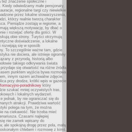
 też znaczenie społeczne i
. Kiedy odwiedzamy małe pensjonaty,
auracje, regionalne targi czy niewielkie
wadzone przez lokalne stowarzyszenia,
dzi, którzy realnie tworzą charakter
ca. Pieniądze zostają w regionie, a
mają większą motywację, by dbać o
nie i rozwijać ofertę dla gości. W
yskują obie strony. Turyści otrzymują
entyczne doświadczenie, a lokalne
 rozwijają się w sposób
y. To szczególnie ważne tam, gdzie
tyka nie dociera, ale istnieje ogromny
iązany z przyrodą, historią albo
połowie takiego odkrywania świata
e przydaje się otwartość na różne źródła
 Czasem punktem wyjścia bywa rozmowa
em, innym razem archiwalne zdjęcie,
blica przy drodze, krótki wpis w gazecie
informacyjno-poradnikowy
który
zie szukać mniej oczywistych tras,
okowych i lokalnych wydarzeń.
e jednak, by nie ograniczać się do
znanych atrakcji. Prawdziwa wartość
ystyki polega na tym, że można
ie na ciekawość. Nie trzeba mieć
nariusza. Czasami najlepiej
 się nie zamek wpisany do
, ale spokojną drogę przez pola, małą
 doskonałym chlebem i rozmowę z kimś,