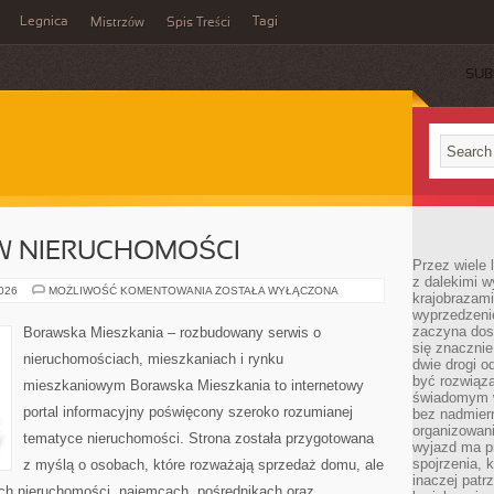
Legnica
Tagi
Mistrzów
Spis Treści
SUB
W NIERUCHOMOŚCI
Przez wiele 
z dalekimi w
INWESTOWANIE
2026
MOŻLIWOŚĆ KOMENTOWANIA
ZOSTAŁA WYŁĄCZONA
krajobrazam
W
wyprzedzeni
NIERUCHOMOŚCI
zaczyna dost
Borawska Mieszkania – rozbudowany serwis o
się znacznie
nieruchomościach, mieszkaniach i rynku
dwie drogi o
być rozwiąz
mieszkaniowym Borawska Mieszkania to internetowy
świadomym 
portal informacyjny poświęcony szeroko rozumianej
bez nadmier
organizowani
tematyce nieruchomości. Strona została przygotowana
wyjazd ma p
spojrzenia, 
z myślą o osobach, które rozważają sprzedaż domu, ale
inaczej patrz
ach nieruchomości, najemcach, pośrednikach oraz