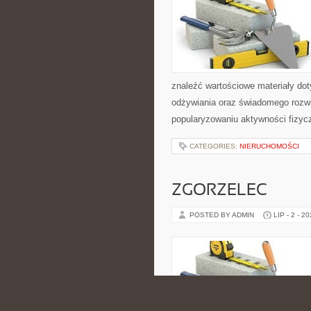
znaleźć wartościowe materiały dot
odżywiania oraz świadomego rozwij
popularyzowaniu aktywności fizyc
CATEGORIES:
NIERUCHOMOŚCI
ZGORZELEC
POSTED BY ADMIN
LIP - 2 - 2