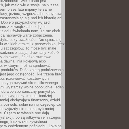
codzienność. Wiele osób jest
, jak mało wie o swojej najbliższej
asem przez lata mijamy te same
lasy, jeziora, wzgórza albo zabytkowe
zastanawiając się nad ich historią ani
. Dopiero przypadkowy wyjazd,
imś z zewnątrz albo zdjęcie
 sieci uświadamia nam, że tuż obok
jsca naprawdę warte zobaczenia.
styka uczy uważności. Nie opiera się
u wielkich atrakcji z przewodnika, lecz
iu szczegółów. To może być małe
adzone z pasją, drewniany kościół
zy drzewami, ścieżka rowerowa
 dawną linią kolejową albo
o, w którym można spróbować
 produktów. Dużą zaletą podróżowania
jest jego dostępność. Nie trzeba brać
lopu, rezerwować kosztownych
i przygotowywać skomplikowanego
mi wystarczy wolne popołudnie, jeden
ndu albo spontaniczny pomysł po
forma wypoczynku jest bardziej
 mniej obciążająca finansowo, dzięki
 pozwolić sobie na nią częściej. Co
lne wyjazdy nie muszą być mniej
. Często to właśnie one dają
tysfakcji, bo są odkrywaniem czegoś
nego, lecz w rzeczywistości
go w codziennym pośpiechu. Lokalna