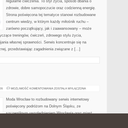
regularne ćwiczenia. To styl życia, sposób dbania o
zdrowie, dobre samopoczucie oraz codzienną energię.
Strona poświęcona tej tematyce stanowi rozbudowane
centrum wiedzy, w którym każdy miłośnik ruchu –
zarówno początkujący, jak i zaawansowany – może
yczące treningów, ćwiczeń, zdrowego stylu życia,
ania własnej sprawności. Serwis koncentruje się na
znej, przedstawiając zagadnienia związane z […]
ZGORZELEC
026
MOŻLIWOŚĆ KOMENTOWANIA
ZOSTAŁA WYŁĄCZONA
Moda Wrocław to rozbudowany serwis internetowy
poświęcony podróżom na Dolnym Śląsku, ze
szczególnym uwzględnieniem Wrocławia oraz miast,
które tworzą niezwykle inspirującą mapę tej części
Polski. Strona jest miejscem, w którym można znaleźć