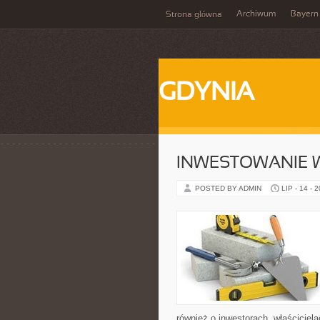
Archiwum
Bayern
Strona główna
GDYNIA
INWESTOWANIE 
POSTED BY ADMIN
LIP - 14 - 
również o inwestorach, właściciel