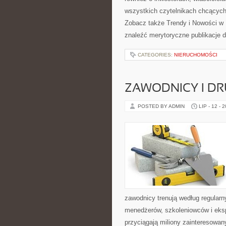
wszystkich czytelnikach chcących
Zobacz także Trendy i Nowości w
znaleźć merytoryczne publikacje 
CATEGORIES:
NIERUCHOMOŚCI
ZAWODNICY I D
POSTED BY ADMIN
LIP - 12 - 
zawodnicy trenują według regular
menedżerów, szkoleniowców i eksp
przyciągają miliony zainteresowany