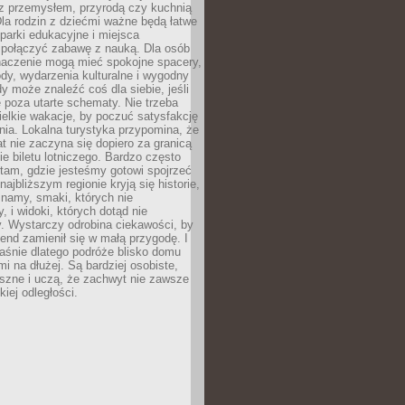
z przemysłem, przyrodą czy kuchnią
Dla rodzin z dziećmi ważne będą łatwe
 parki edukacyjne i miejsca
 połączyć zabawę z nauką. Dla osób
naczenie mogą mieć spokojne spacery,
ody, wydarzenia kulturalne i wygodny
y może znaleźć coś dla siebie, jeśli
e poza utarte schematy. Nie trzeba
elkie wakacje, by poczuć satysfakcję
ia. Lokalna turystyka przypomina, że
t nie zaczyna się dopiero za granicą
ie biletu lotniczego. Bardzo często
tam, gdzie jesteśmy gotowi spojrzeć
ajbliższym regionie kryją się historie,
znamy, smaki, których nie
, i widoki, których dotąd nie
. Wystarczy odrobina ciekawości, by
nd zamienił się w małą przygodę. I
aśnie dlatego podróże blisko domu
mi na dłużej. Są bardziej osobiste,
szne i uczą, że zachwyt nie zawsze
iej odległości.