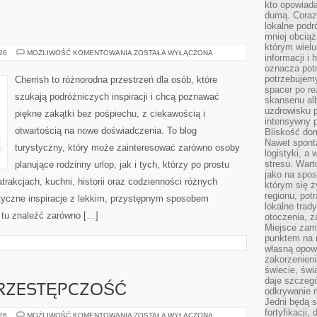
kto opowiad
dumą. Coraz
lokalne podr
mniej obciąż
którym wielu
ROSJA
026
MOŻLIWOŚĆ KOMENTOWANIA
ZOSTAŁA WYŁĄCZONA
informacji i
oznacza potr
potrzebujemy
Cherrish to różnorodna przestrzeń dla osób, które
spacer po r
szukają podróżniczych inspiracji i chcą poznawać
skansenu alb
uzdrowisku p
piękne zakątki bez pośpiechu, z ciekawością i
intensywny 
otwartością na nowe doświadczenia. To blog
Bliskość do
Nawet spont
turystyczny, który może zainteresować zarówno osoby
logistyki, a
stresu. Wart
planujące rodzinny urlop, jak i tych, którzy po prostu
jako na spo
atrakcjach, kuchni, historii oraz codzienności różnych
którym się ż
regionu, pot
styczne inspiracje z lekkim, przystępnym sposobem
lokalne trad
 tu znaleźć zarówno […]
otoczenia, z
Miejsce zam
punktem na m
własną opow
zakorzenieni
świecie, św
daje szczegó
RZESTĘPCZOŚĆ
odkrywanie 
Jedni będą 
fortyfikacji,
NOWOCZESNA
026
MOŻLIWOŚĆ KOMENTOWANIA
ZOSTAŁA WYŁĄCZONA