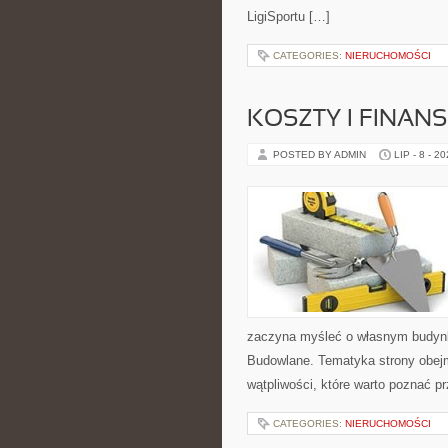
LigiSportu […]
CATEGORIES:
NIERUCHOMOŚCI
KOSZTY I FINAN
POSTED BY ADMIN
LIP - 8 - 2
zaczyna myśleć o własnym budyn
Budowlane. Tematyka strony obejm
wątpliwości, które warto poznać p
CATEGORIES:
NIERUCHOMOŚCI