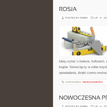
ROSJA
POSTED BY ADMIN
LIP - 6 - 2
lubią czytać o świecie, kulturach, 
krajów. Strona łączy w sobie tury
opowiadania, dzięki czemu można
CATEGORIES:
NIERUCHOMOŚCI
NOWOCZESNA P
POSTED BY ADMIN
LIP - 4 - 2