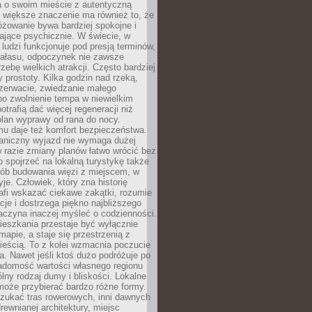
a o swoim mieście z autentyczną
 większe znaczenie ma również to, że
óżowanie bywa bardziej spokojne i
ające psychicznie. W świecie, w
 ludzi funkcjonuje pod presją terminów,
 hałasu, odpoczynek nie zawsze
zebę wielkich atrakcji. Często bardziej
 prostoty. Kilka godzin nad rzeką,
ezerwacie, zwiedzanie małego
o zwolnienie tempa w niewielkim
otrafią dać więcej regeneracji niż
plan wyprawy od rana do nocy.
mu daje też komfort bezpieczeństwa.
aniczny wyjazd nie wymaga dużej
 w razie zmiany planów łatwo wrócić bez
o spojrzeć na lokalną turystykę także
sób budowania więzi z miejscem, w
yje. Człowiek, który zna historię
rafi wskazać ciekawe zakątki, rozumie
ycje i dostrzega piękno najbliższego
aczyna inaczej myśleć o codzienności.
ieszkania przestaje być wyłącznie
apie, a staje się przestrzenią z
ieścią. To z kolei wzmacnia poczucie
a. Nawet jeśli ktoś dużo podróżuje po
iadomość wartości własnego regionu
lny rodzaj dumy i bliskości. Lokalne
może przybierać bardzo różne formy.
szukać tras rowerowych, inni dawnych
 drewnianej architektury, miejsc