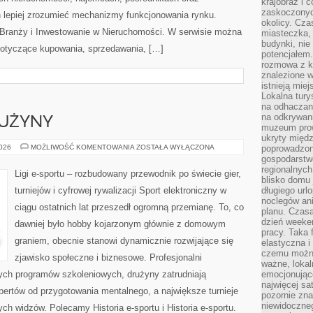
krajobraz i 
zaskoczonych
 lepiej zrozumieć mechanizmy funkcjonowania rynku.
okolicy. Cz
 Branży i Inwestowanie w Nieruchomości. W serwisie można
miasteczka, 
budynki, nie 
dotyczące kupowania, sprzedawania, […]
potencjałem
rozmowa z k
znalezione w
istnieją mie
Lokalna tury
na odhaczani
na odkrywan
RUŻYNY
muzeum prow
ukryty międ
ZAWODNICY
2026
MOŻLIWOŚĆ KOMENTOWANIA
ZOSTAŁA WYŁĄCZONA
poprowadzona
I
gospodarstw
DRUŻYNY
regionalnych
Ligi e-sportu – rozbudowany przewodnik po świecie gier,
blisko domu 
turniejów i cyfrowej rywalizacji Sport elektroniczny w
długiego ur
noclegów an
ciągu ostatnich lat przeszedł ogromną przemianę. To, co
planu. Czasa
dzień weeke
dawniej było hobby kojarzonym głównie z domowym
pracy. Taka 
graniem, obecnie stanowi dynamicznie rozwijające się
elastyczna i
czemu można
zjawisko społeczne i biznesowe. Profesjonalni
ważne, loka
nych programów szkoleniowych, drużyny zatrudniają
emocjonujące
najwięcej sa
ertów od przygotowania mentalnego, a największe turnieje
pozornie zna
niewidoczne
ch widzów. Polecamy Historia e-sportu i Historia e-sportu.