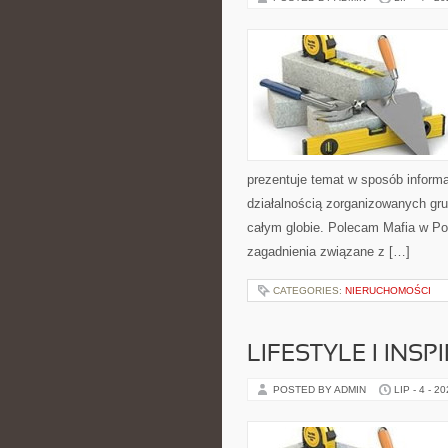
prezentuje temat w sposób inform
działalnością zorganizowanych gru
całym globie. Polecam Mafia w Pol
zagadnienia związane z […]
CATEGORIES:
NIERUCHOMOŚCI
LIFESTYLE I INSP
POSTED BY ADMIN
LIP - 4 - 2