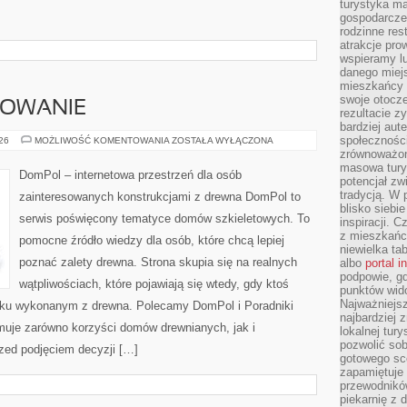
turystyka ma
gospodarcze
rodzinne rest
atrakcje pro
wspieramy lu
danego miejs
mieszkańcy 
swoje otocze
SOWANIE
rezultacie z
bardziej aut
społeczności
KOSZTY
026
MOŻLIWOŚĆ KOMENTOWANIA
ZOSTAŁA WYŁĄCZONA
I
zrównoważon
FINANSOWANIE
masowa turys
DomPol – internetowa przestrzeń dla osób
potencjał zw
tradycją. W 
zainteresowanych konstrukcjami z drewna DomPol to
blisko siebi
serwis poświęcony tematyce domów szkieletowych. To
inspiracji.
z mieszkańc
pomocne źródło wiedzy dla osób, które chcą lepiej
niewielka ta
poznać zalety drewna. Strona skupia się na realnych
albo
portal 
podpowie, gd
wątpliwościach, które pojawiają się wtedy, gdy ktoś
punktów wid
Najważniejsz
ku wykonanym z drewna. Polecamy DomPol i Poradniki
najbardziej 
uje zarówno korzyści domów drewnianych, jak i
lokalnej tur
pozwolić sob
rzed podjęciem decyzji […]
gotowego sce
zapamiętuje
przewodników
piekarnię z