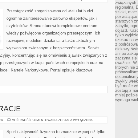
związanych 
PRZESTĘPCZOŚĆ
regionalną. 
Przestępczość zorganizowana od wielu lat budzi
szlaki, małe
pozwalające
ogromne zainteresowanie zarówno ekspertów, jak i
starszych z
czytelników. Strona stanowi kompleksowe centrum
zabytki, ogr
dojazd. Każd
wiedzy poświęcone organizacjom przestępczym, ich
tylko wyjdzi
czekać na wi
rozwojowi, modelom działania, a także aktualnym
z podróżowan
wyzwaniom związanym z bezpieczeństwem. Serwis
ciekawy świa
ani po zakup
acyjny, koncentrując się na omówieniu zjawisk związanych z
zaczyna się 
p przestępczych w kraju, państwach europejskich oraz na
uważniej. W n
których nie 
sce i Kartele Narkotykowe. Portal opisuje kluczowe
próbowaliśmy
docenialiśmy
zwykły weeke
być może wł
zostają z na
mniej pośpie
wymaga wielk
IRACJE
LIFESTYLE
026
MOŻLIWOŚĆ KOMENTOWANIA
ZOSTAŁA WYŁĄCZONA
I
INSPIRACJE
Sport i aktywność fizyczna to znacznie więcej niż tylko