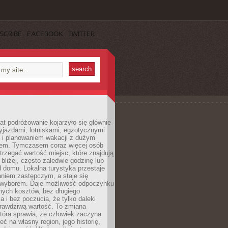
SCRIBE
FACEBOOK
TWITTER
lat podróżowanie kojarzyło się głównie
yjazdami, lotniskami, egzotycznymi
i i planowaniem wakacji z dużym
em. Tymczasem coraz więcej osób
rzegać wartość miejsc, które znajdują
 bliżej, często zaledwie godzinę lub
d domu. Lokalna turystyka przestaje
aniem zastępczym, a staje się
wyborem. Daje możliwość odpoczynku
nych kosztów, bez długiego
a i bez poczucia, że tylko daleki
rawdziwą wartość. To zmiana
która sprawia, że człowiek zaczyna
eć na własny region, jego historię,