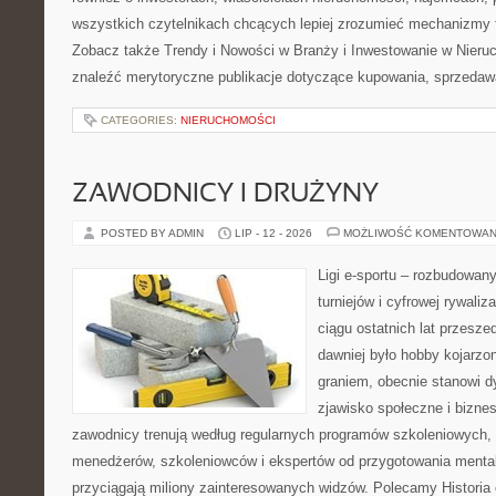
wszystkich czytelnikach chcących lepiej zrozumieć mechanizmy 
Zobacz także Trendy i Nowości w Branży i Inwestowanie w Nier
znaleźć merytoryczne publikacje dotyczące kupowania, sprzedaw
CATEGORIES:
NIERUCHOMOŚCI
ZAWODNICY I DRUŻYNY
POSTED BY ADMIN
LIP - 12 - 2026
MOŻLIWOŚĆ KOMENTOWAN
Ligi e-sportu – rozbudowany
turniejów i cyfrowej rywaliz
ciągu ostatnich lat przesz
dawniej było hobby kojarz
graniem, obecnie stanowi d
zjawisko społeczne i biznes
zawodnicy trenują według regularnych programów szkoleniowych, 
menedżerów, szkoleniowców i ekspertów od przygotowania mentaln
przyciągają miliony zainteresowanych widzów. Polecamy Historia e-