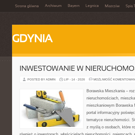
Archiwum
Bayern
Legnica
Strona główna
Mistrzów
Spis 
GDYNIA
INWESTOWANIE W NIERUCHOMO
POSTED BY ADMIN
LIP - 14 - 2026
MOŻLIWOŚĆ KOMENTOWAN
Borawska Mieszkania – roz
nieruchomościach, mieszka
mieszkaniowym Borawska Mi
portal informacyjny poświę
tematyce nieruchomości. S
z myślą o osobach, które r
również o inwestorach, właścicielach nieruchomości, najemcach, 