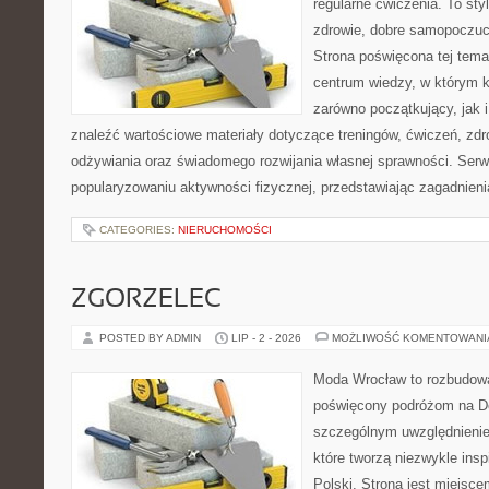
regularne ćwiczenia. To sty
zdrowie, dobre samopoczuci
Strona poświęcona tej tem
centrum wiedzy, w którym k
zarówno początkujący, jak
znaleźć wartościowe materiały dotyczące treningów, ćwiczeń, zdr
odżywiania oraz świadomego rozwijania własnej sprawności. Serwi
popularyzowaniu aktywności fizycznej, przedstawiając zagadnien
CATEGORIES:
NIERUCHOMOŚCI
ZGORZELEC
POSTED BY ADMIN
LIP - 2 - 2026
MOŻLIWOŚĆ KOMENTOWAN
Moda Wrocław to rozbudowa
poświęcony podróżom na D
szczególnym uwzględnienie
które tworzą niezwykle insp
Polski. Strona jest miejsc