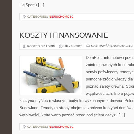
LigiSportu […]
CATEGORIES:
NIERUCHOMOŚCI
KOSZTY I FINANSOWANIE
POSTED BY ADMIN
LIP - 8 - 2026
MOŻLIWOŚĆ KOMENTOWAN
DomPol – internetowa przes
zainteresowanych konstruk
serwis poświęcony tematyc
pomocne źródło wiedzy dla o
poznać zalety drewna. Stro
wątpliwościach, które pojaw
zaczyna myśleć o własnym budynku wykonanym z drewna. Polec
Budowlane. Tematyka strony obejmuje zarówno korzyści domów dr
wątpliwości, które warto poznać przed podjęciem decyzji […]
CATEGORIES:
NIERUCHOMOŚCI