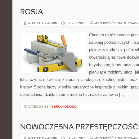
ROSJA
POSTED BY ADMIN
LIP - 6 - 2026
MOŻLIWOŚĆ KOMENTOWAN
Cherrish to różnorodna prze
szukają podróżniczych insp
piękne zakątki bez pośpiec
otwartością na nowe doświa
turystyczny, który może z
planujące rodzinny urlop, ja
lubią czytać o świecie, kulturach, atrakcjach, kuchni, historii ora
krajów. Strona łączy w sobie turystyczne inspiracje z lekkim, p
opowiadania, dzięki czemu można tu znaleźć zarówno […]
CATEGORIES:
NIERUCHOMOŚCI
NOWOCZESNA PRZESTĘPCZOŚĆ
POSTED BY ADMIN
LIP - 4 - 2026
MOŻLIWOŚĆ KOMENTOWAN