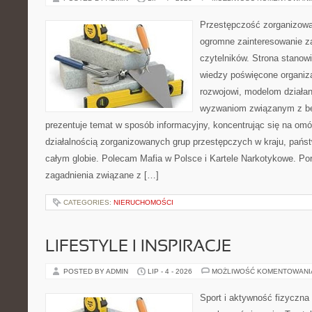
Przestępczość zorganizowan
ogromne zainteresowanie za
czytelników. Strona stano
wiedzy poświęcone organiz
rozwojowi, modelom działan
wyzwaniom związanym z b
prezentuje temat w sposób informacyjny, koncentrując się na om
działalnością zorganizowanych grup przestępczych w kraju, pańs
całym globie. Polecam Mafia w Polsce i Kartele Narkotykowe. Por
zagadnienia związane z […]
CATEGORIES:
NIERUCHOMOŚCI
LIFESTYLE I INSPIRACJE
POSTED BY ADMIN
LIP - 4 - 2026
MOŻLIWOŚĆ KOMENTOWAN
Sport i aktywność fizyczna 