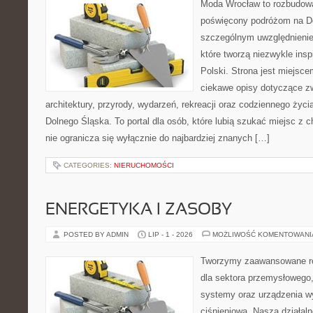
Moda Wrocław to rozbudowa
poświęcony podróżom na D
szczególnym uwzględnienie
które tworzą niezwykle insp
Polski. Strona jest miejsc
ciekawe opisy dotyczące zwie
architektury, przyrody, wydarzeń, rekreacji oraz codziennego życ
Dolnego Śląska. To portal dla osób, które lubią szukać miejsc z
nie ogranicza się wyłącznie do najbardziej znanych […]
CATEGORIES:
NIERUCHOMOŚCI
ENERGETYKA I ZASOBY
POSTED BY ADMIN
LIP - 1 - 2026
MOŻLIWOŚĆ KOMENTOWAN
Tworzymy zaawansowane ro
dla sektora przemysłowego
systemy oraz urządzenia w
ciśnieniową. Nasza działaln