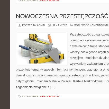
CATEGORIES:
NIERUCHOMOŚCI
NOWOCZESNA PRZESTĘPCZOŚĆ
POSTED BY ADMIN
LIP - 4 - 2026
MOŻLIWOŚĆ KOMENTOWAN
Przestępczość zorganizowan
ogromne zainteresowanie za
czytelników. Strona stano
wiedzy poświęcone organiz
rozwojowi, modelom działan
wyzwaniom związanym z b
prezentuje temat w sposób informacyjny, koncentrując się na om
działalnością zorganizowanych grup przestępczych w kraju, pańs
całym globie. Polecam Mafia w Polsce i Kartele Narkotykowe. Por
zagadnienia związane z […]
CATEGORIES:
NIERUCHOMOŚCI