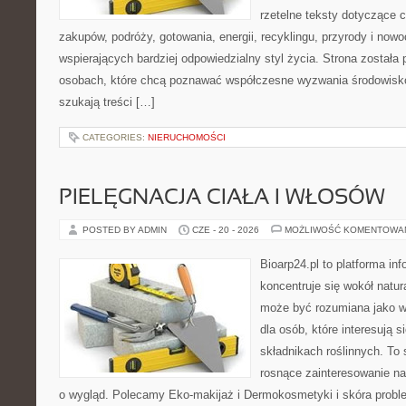
rzetelne teksty dotyczące
zakupów, podróży, gotowania, energii, recyklingu, przyrody i no
wspierających bardziej odpowiedzialny styl życia. Strona została
osobach, które chcą poznawać współczesne wyzwania środowisko
szukają treści […]
CATEGORIES:
NIERUCHOMOŚCI
PIELĘGNACJA CIAŁA I WŁOSÓW
POSTED BY ADMIN
CZE - 20 - 2026
MOŻLIWOŚĆ KOMENTOWA
Bioarp24.pl to platforma in
koncentruje się wokół natura
może być rozumiana jako w
dla osób, które interesują 
składnikach roślinnych. To 
rosnące zainteresowanie n
o wygląd. Polecamy Eko-makijaż i Dermokosmetyki i skóra prob