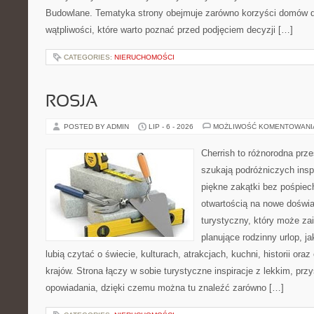
Budowlane. Tematyka strony obejmuje zarówno korzyści domów dr
wątpliwości, które warto poznać przed podjęciem decyzji […]
CATEGORIES:
NIERUCHOMOŚCI
ROSJA
POSTED BY ADMIN
LIP - 6 - 2026
MOŻLIWOŚĆ KOMENTOWAN
Cherrish to różnorodna prze
szukają podróżniczych insp
piękne zakątki bez pośpiec
otwartością na nowe doświa
turystyczny, który może z
planujące rodzinny urlop, ja
lubią czytać o świecie, kulturach, atrakcjach, kuchni, historii ora
krajów. Strona łączy w sobie turystyczne inspiracje z lekkim, p
opowiadania, dzięki czemu można tu znaleźć zarówno […]