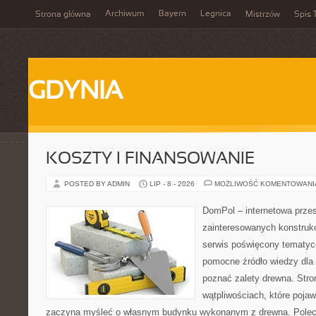
Archiwum
Bayern
Legnica
Strona główna
Mistrzów
Spis 
GDYNIA
KOSZTY I FINANSOWANIE
POSTED BY ADMIN
LIP - 8 - 2026
MOŻLIWOŚĆ KOMENTOWAN
DomPol – internetowa przes
zainteresowanych konstruk
serwis poświęcony tematyc
pomocne źródło wiedzy dla o
poznać zalety drewna. Stro
wątpliwościach, które pojaw
zaczyna myśleć o własnym budynku wykonanym z drewna. Polec