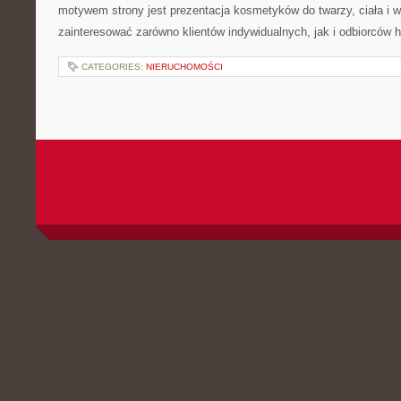
motywem strony jest prezentacja kosmetyków do twarzy, ciała i 
zainteresować zarówno klientów indywidualnych, jak i odbiorców 
CATEGORIES:
NIERUCHOMOŚCI