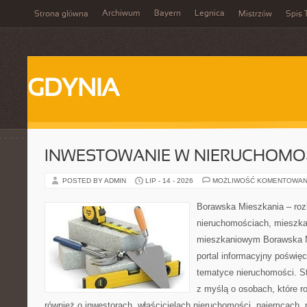
Archiwum
Bayern
Legnica
Strona główna
Mistrzów
Spis 
GDYNIA
INWESTOWANIE W NIERUCHOMO
POSTED BY ADMIN
LIP - 14 - 2026
MOŻLIWOŚĆ KOMENTOWAN
Borawska Mieszkania – roz
nieruchomościach, mieszka
mieszkaniowym Borawska Mi
portal informacyjny poświę
tematyce nieruchomości. S
z myślą o osobach, które r
również o inwestorach, właścicielach nieruchomości, najemcach, 