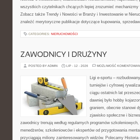
wszystkich czytelnikach chcących lepiej zrozumieć mechanizmy 
Zobacz także Trendy i Nowości w Branży i Inwestowanie w Nier
znaleźć merytoryczne publikacje dotyczące kupowania, sprzedaw
CATEGORIES:
NIERUCHOMOŚCI
ZAWODNICY I DRUŻYNY
POSTED BY ADMIN
LIP - 12 - 2026
MOŻLIWOŚĆ KOMENTOWAN
Ligi e-sportu – rozbudowany
turniejów i cyfrowej rywaliz
ciągu ostatnich lat przesz
dawniej było hobby kojarz
graniem, obecnie stanowi d
zjawisko społeczne i biznes
zawodnicy trenują według regularnych programów szkoleniowych, 
menedżerów, szkoleniowców i ekspertów od przygotowania mentaln
przyciągają miliony zainteresowanych widzów. Polecamy Historia e-