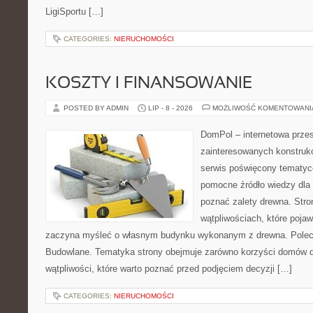
LigiSportu […]
CATEGORIES:
NIERUCHOMOŚCI
KOSZTY I FINANSOWANIE
POSTED BY ADMIN
LIP - 8 - 2026
MOŻLIWOŚĆ KOMENTOWAN
DomPol – internetowa przes
zainteresowanych konstruk
serwis poświęcony tematyc
pomocne źródło wiedzy dla o
poznać zalety drewna. Stro
wątpliwościach, które pojaw
zaczyna myśleć o własnym budynku wykonanym z drewna. Polec
Budowlane. Tematyka strony obejmuje zarówno korzyści domów dr
wątpliwości, które warto poznać przed podjęciem decyzji […]
CATEGORIES:
NIERUCHOMOŚCI