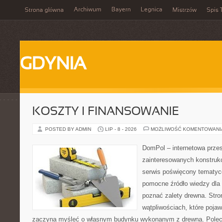
Archiwum
Bayern
Legnica
Strona główna
Mistrzów
Spis 
GDYNIA
KOSZTY I FINANSOWANIE
POSTED BY ADMIN
LIP - 8 - 2026
MOŻLIWOŚĆ KOMENTOWAN
DomPol – internetowa przes
zainteresowanych konstruk
serwis poświęcony tematyc
pomocne źródło wiedzy dla o
poznać zalety drewna. Stro
wątpliwościach, które pojaw
zaczyna myśleć o własnym budynku wykonanym z drewna. Polec