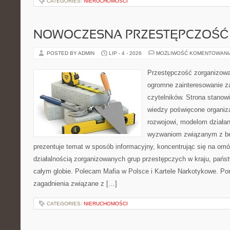
CATEGORIES:
NIERUCHOMOŚCI
NOWOCZESNA PRZESTĘPCZOŚĆ
POSTED BY ADMIN
LIP - 4 - 2026
MOŻLIWOŚĆ KOMENTOWAN
Przestępczość zorganizowan
ogromne zainteresowanie za
czytelników. Strona stano
wiedzy poświęcone organiz
rozwojowi, modelom działan
wyzwaniom związanym z b
prezentuje temat w sposób informacyjny, koncentrując się na om
działalnością zorganizowanych grup przestępczych w kraju, pańs
całym globie. Polecam Mafia w Polsce i Kartele Narkotykowe. Por
zagadnienia związane z […]
CATEGORIES:
NIERUCHOMOŚCI