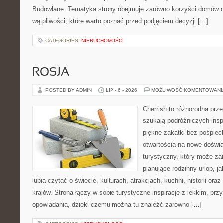
Budowlane. Tematyka strony obejmuje zarówno korzyści domów dr
wątpliwości, które warto poznać przed podjęciem decyzji […]
CATEGORIES:
NIERUCHOMOŚCI
ROSJA
POSTED BY ADMIN
LIP - 6 - 2026
MOŻLIWOŚĆ KOMENTOWAN
Cherrish to różnorodna prze
szukają podróżniczych insp
piękne zakątki bez pośpiec
otwartością na nowe doświa
turystyczny, który może z
planujące rodzinny urlop, ja
lubią czytać o świecie, kulturach, atrakcjach, kuchni, historii ora
krajów. Strona łączy w sobie turystyczne inspiracje z lekkim, p
opowiadania, dzięki czemu można tu znaleźć zarówno […]