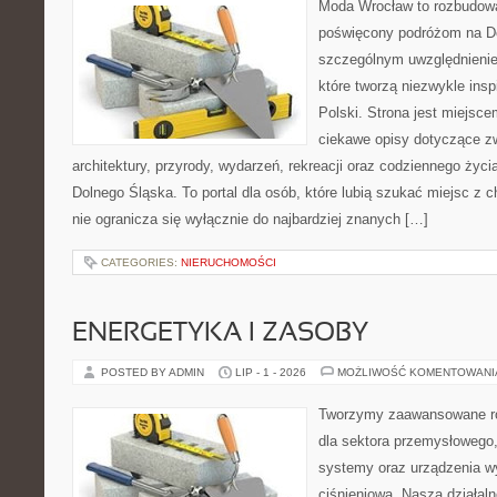
Moda Wrocław to rozbudowa
poświęcony podróżom na D
szczególnym uwzględnienie
które tworzą niezwykle insp
Polski. Strona jest miejsc
ciekawe opisy dotyczące zwie
architektury, przyrody, wydarzeń, rekreacji oraz codziennego życ
Dolnego Śląska. To portal dla osób, które lubią szukać miejsc z
nie ogranicza się wyłącznie do najbardziej znanych […]
CATEGORIES:
NIERUCHOMOŚCI
ENERGETYKA I ZASOBY
POSTED BY ADMIN
LIP - 1 - 2026
MOŻLIWOŚĆ KOMENTOWAN
Tworzymy zaawansowane ro
dla sektora przemysłowego
systemy oraz urządzenia w
ciśnieniową. Nasza działaln