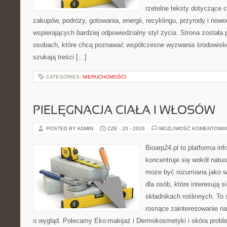
rzetelne teksty dotyczące
zakupów, podróży, gotowania, energii, recyklingu, przyrody i no
wspierających bardziej odpowiedzialny styl życia. Strona została
osobach, które chcą poznawać współczesne wyzwania środowisko
szukają treści […]
CATEGORIES:
NIERUCHOMOŚCI
PIELĘGNACJA CIAŁA I WŁOSÓW
POSTED BY ADMIN
CZE - 20 - 2026
MOŻLIWOŚĆ KOMENTOWA
Bioarp24.pl to platforma in
koncentruje się wokół natura
może być rozumiana jako w
dla osób, które interesują 
składnikach roślinnych. To 
rosnące zainteresowanie n
o wygląd. Polecamy Eko-makijaż i Dermokosmetyki i skóra prob