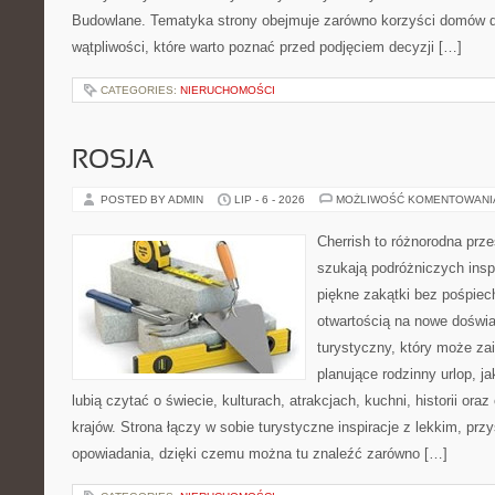
Budowlane. Tematyka strony obejmuje zarówno korzyści domów dr
wątpliwości, które warto poznać przed podjęciem decyzji […]
CATEGORIES:
NIERUCHOMOŚCI
ROSJA
POSTED BY ADMIN
LIP - 6 - 2026
MOŻLIWOŚĆ KOMENTOWAN
Cherrish to różnorodna prze
szukają podróżniczych insp
piękne zakątki bez pośpiec
otwartością na nowe doświa
turystyczny, który może z
planujące rodzinny urlop, ja
lubią czytać o świecie, kulturach, atrakcjach, kuchni, historii ora
krajów. Strona łączy w sobie turystyczne inspiracje z lekkim, p
opowiadania, dzięki czemu można tu znaleźć zarówno […]