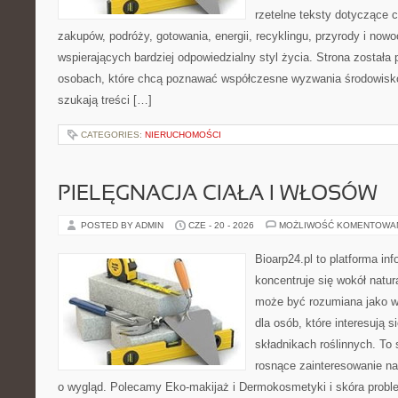
rzetelne teksty dotyczące
zakupów, podróży, gotowania, energii, recyklingu, przyrody i no
wspierających bardziej odpowiedzialny styl życia. Strona została
osobach, które chcą poznawać współczesne wyzwania środowisko
szukają treści […]
CATEGORIES:
NIERUCHOMOŚCI
PIELĘGNACJA CIAŁA I WŁOSÓW
POSTED BY ADMIN
CZE - 20 - 2026
MOŻLIWOŚĆ KOMENTOWA
Bioarp24.pl to platforma in
koncentruje się wokół natura
może być rozumiana jako w
dla osób, które interesują 
składnikach roślinnych. To 
rosnące zainteresowanie n
o wygląd. Polecamy Eko-makijaż i Dermokosmetyki i skóra prob