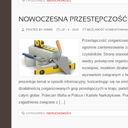
CATEGORIES:
NIERUCHOMOŚCI
NOWOCZESNA PRZESTĘPCZOŚĆ
POSTED BY ADMIN
LIP - 4 - 2026
MOŻLIWOŚĆ KOMENTOWAN
Przestępczość zorganizowan
ogromne zainteresowanie za
czytelników. Strona stano
wiedzy poświęcone organiz
rozwojowi, modelom działan
wyzwaniom związanym z b
prezentuje temat w sposób informacyjny, koncentrując się na om
działalnością zorganizowanych grup przestępczych w kraju, pańs
całym globie. Polecam Mafia w Polsce i Kartele Narkotykowe. Por
zagadnienia związane z […]
CATEGORIES:
NIERUCHOMOŚCI