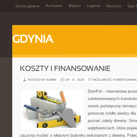
Archiwum
Bayern
Legnica
Strona główna
Mistrzów
Spis 
GDYNIA
KOSZTY I FINANSOWANIE
POSTED BY ADMIN
LIP - 8 - 2026
MOŻLIWOŚĆ KOMENTOWAN
DomPol – internetowa przes
zainteresowanych konstruk
serwis poświęcony tematyc
pomocne źródło wiedzy dla o
poznać zalety drewna. Stro
wątpliwościach, które pojaw
zaczyna myśleć o własnym budynku wykonanym z drewna. Polec