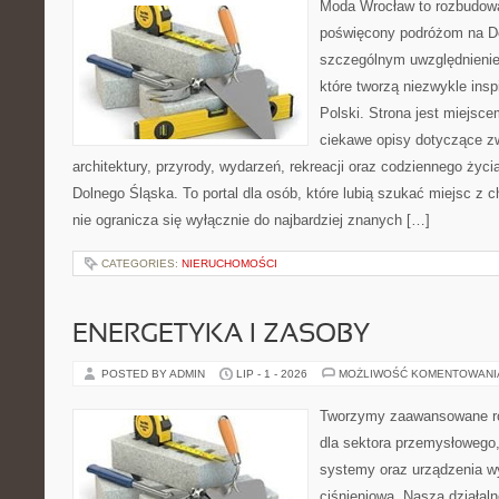
Moda Wrocław to rozbudowa
poświęcony podróżom na D
szczególnym uwzględnienie
które tworzą niezwykle insp
Polski. Strona jest miejsc
ciekawe opisy dotyczące zwie
architektury, przyrody, wydarzeń, rekreacji oraz codziennego życ
Dolnego Śląska. To portal dla osób, które lubią szukać miejsc z
nie ogranicza się wyłącznie do najbardziej znanych […]
CATEGORIES:
NIERUCHOMOŚCI
ENERGETYKA I ZASOBY
POSTED BY ADMIN
LIP - 1 - 2026
MOŻLIWOŚĆ KOMENTOWAN
Tworzymy zaawansowane ro
dla sektora przemysłowego
systemy oraz urządzenia w
ciśnieniową. Nasza działaln