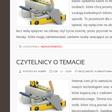
kalorii Spalarnia kalorii to
osobach, które chcą przemy
szukają konkretnych inform
sposób. To przestrzeń dla c
opierać się wyłącznie na ob
lecz wolą spojrzeć na zdrowy styl życia szerzej: przez pryzmat re
tematy, które mogą zainteresować zarówno osoby wracające po prz
CATEGORIES:
NIERUCHOMOŚCI
CZYTELNICY O TEMACIE
POSTED BY ADMIN
CZE - 17 - 2026
MOŻLIWOŚĆ KOMENTOWA
Internat.com.pl to wartości
nowym technologiom oraz 
które kojarzą się z codzie
elektronicznego. Strona m
osób, które chcą poznać świ
bezprzewodowych, światłow