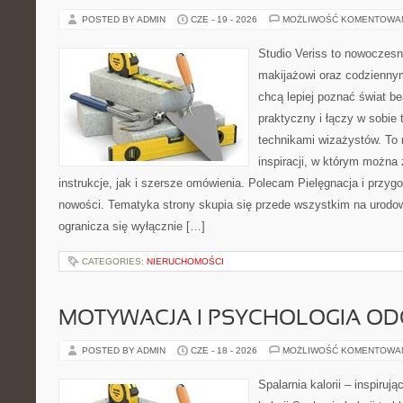
POSTED BY ADMIN
CZE - 19 - 2026
MOŻLIWOŚĆ KOMENTOWA
Studio Veriss to nowoczes
makijażowi oraz codziennym
chcą lepiej poznać świat be
praktyczny i łączy w sobie
technikami wizażystów. To 
inspiracji, w którym można
instrukcje, jak i szersze omówienia. Polecam Pielęgnacja i przygo
nowości. Tematyka strony skupia się przede wszystkim na urodowy
ogranicza się wyłącznie […]
CATEGORIES:
NIERUCHOMOŚCI
MOTYWACJA I PSYCHOLOGIA O
POSTED BY ADMIN
CZE - 18 - 2026
MOŻLIWOŚĆ KOMENTOWA
Spalarnia kalorii – inspiruj