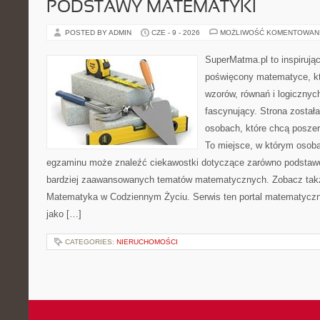
PODSTAWY MATEMATYKI
POSTED BY ADMIN
CZE - 9 - 2026
MOŻLIWOŚĆ KOMENTOWAN
SuperMatma.pl to inspirując
poświęcony matematyce, któ
wzorów, równań i logicznyc
fascynujący. Strona został
osobach, które chcą posze
To miejsce, w którym osoba
egzaminu może znaleźć ciekawostki dotyczące zarówno podstawo
bardziej zaawansowanych tematów matematycznych. Zobacz tak
Matematyka w Codziennym Życiu. Serwis ten portal matematycz
jako […]
CATEGORIES:
NIERUCHOMOŚCI