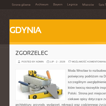
Archiwum
Bayern
Legnica
Strona główna
Mistrzów
Spis 
GDYNIA
ZGORZELEC
POSTED BY ADMIN
LIP - 2 - 2026
MOŻLIWOŚĆ KOMENTOWAN
Moda Wrocław to rozbudowa
poświęcony podróżom na D
szczególnym uwzględnienie
które tworzą niezwykle insp
Polski. Strona jest miejsc
ciekawe opisy dotyczące zwie
architektury, przyrody, wydarzeń, rekreacji oraz codziennego życ