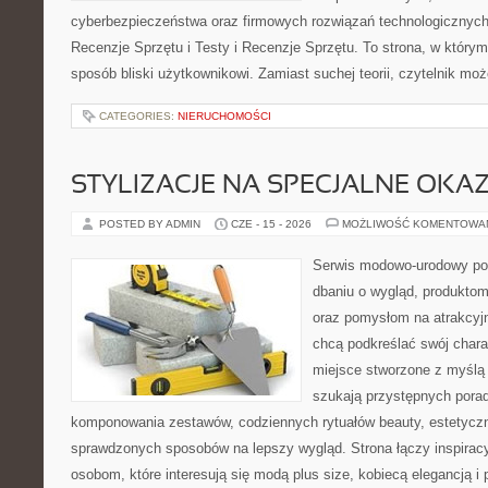
cyberbezpieczeństwa oraz firmowych rozwiązań technologicznych.
Recenzje Sprzętu i Testy i Recenzje Sprzętu. To strona, w którym
sposób bliski użytkownikowi. Zamiast suchej teorii, czytelnik mo
CATEGORIES:
NIERUCHOMOŚCI
STYLIZACJE NA SPECJALNE OKAZ
POSTED BY ADMIN
CZE - 15 - 2026
MOŻLIWOŚĆ KOMENTOWA
Serwis modowo-urodowy poś
dbaniu o wygląd, produkto
oraz pomysłom na atrakcyjn
chcą podkreślać swój charak
miejsce stworzone z myślą 
szukają przystępnych pora
komponowania zestawów, codziennych rytuałów beauty, estetyczny
sprawdzonych sposobów na lepszy wygląd. Strona łączy inspiracy
osobom, które interesują się modą plus size, kobiecą elegancją i