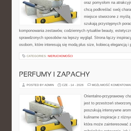
oraz pomysłom na atrakcyjn
chcą podkreślać swój charak
miejsce stworzone z myślą 
szukają przystępnych pora
komponowania zestawów, codziennych rytuałów beauty, estetyczny
sprawdzonych sposobów na lepszy wygląd. Strona łączy inspiracy
osobom, które interesują się modą plus size, kobiecą elegancją i
CATEGORIES:
NIERUCHOMOŚCI
PERFUMY I ZAPACHY
POSTED BY ADMIN
CZE - 14 - 2026
MOŻLIWOŚĆ KOMENTOWA
Orientalno-przyprawowy char
jest to przestrzeń stworzon
poszukują intensywne aroma
kulinarne inspiracje z różny
która może zainteresować 