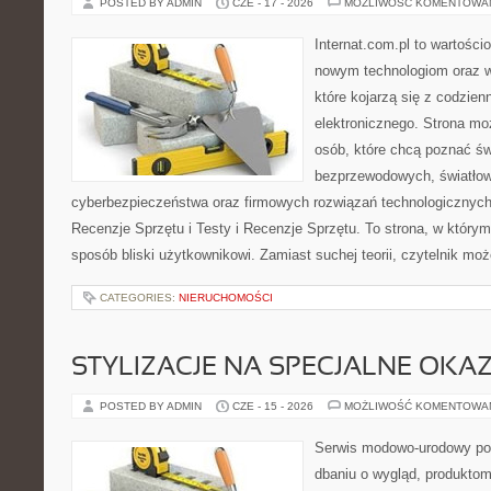
POSTED BY ADMIN
CZE - 17 - 2026
MOŻLIWOŚĆ KOMENTOWA
Internat.com.pl to wartości
nowym technologiom oraz 
które kojarzą się z codzie
elektronicznego. Strona m
osób, które chcą poznać świ
bezprzewodowych, światłow
cyberbezpieczeństwa oraz firmowych rozwiązań technologicznych.
Recenzje Sprzętu i Testy i Recenzje Sprzętu. To strona, w którym
sposób bliski użytkownikowi. Zamiast suchej teorii, czytelnik mo
CATEGORIES:
NIERUCHOMOŚCI
STYLIZACJE NA SPECJALNE OKAZ
POSTED BY ADMIN
CZE - 15 - 2026
MOŻLIWOŚĆ KOMENTOWA
Serwis modowo-urodowy poś
dbaniu o wygląd, produkto