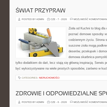
ŚWIAT PRZYPRAW
POSTED BY ADMIN
CZE - 7 - 2026
MOŻLIWOŚĆ KOMENTOWAN
Zioła od Kuchni to blog dla 
poznać domowe sposoby wy
codziennym życiu. Strona s
suszone zioła mogą podkreś
deserów, przekąsek i domo
domowa skarbnica pomysłów
tylko dodatkiem do dań, lecz stają się główną inspiracją. Serwis
być wykorzystywane na wiele prostych sposobów, zarówno w kuchn
CATEGORIES:
NIERUCHOMOŚCI
ZDROWIE I ODPOWIEDZIALNE S
POSTED BY ADMIN
CZE - 6 - 2026
MOŻLIWOŚĆ KOMENTOWAN