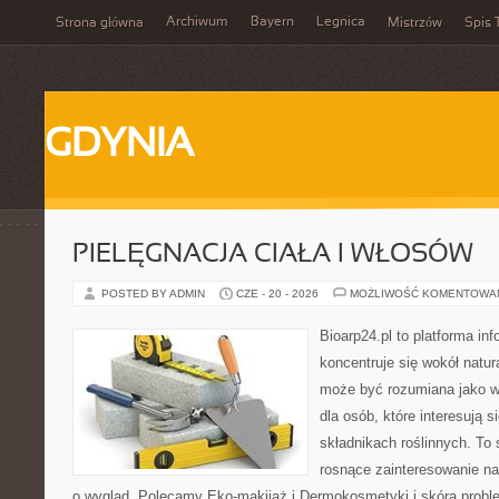
Archiwum
Bayern
Legnica
Strona główna
Mistrzów
Spis 
GDYNIA
PIELĘGNACJA CIAŁA I WŁOSÓW
POSTED BY ADMIN
CZE - 20 - 2026
MOŻLIWOŚĆ KOMENTOWA
Bioarp24.pl to platforma in
koncentruje się wokół natura
może być rozumiana jako w
dla osób, które interesują 
składnikach roślinnych. To 
rosnące zainteresowanie n
o wygląd. Polecamy Eko-makijaż i Dermokosmetyki i skóra prob