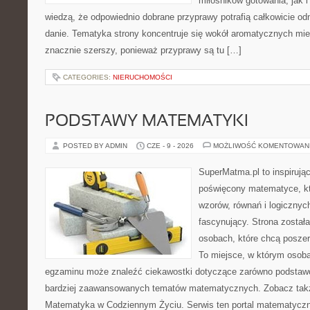
miłośników gotowania, jak i
wiedzą, że odpowiednio dobrane przyprawy potrafią całkowicie od
danie. Tematyka strony koncentruje się wokół aromatycznych miesz
znacznie szerszy, ponieważ przyprawy są tu […]
CATEGORIES:
NIERUCHOMOŚCI
PODSTAWY MATEMATYKI
POSTED BY ADMIN
CZE - 9 - 2026
MOŻLIWOŚĆ KOMENTOWAN
SuperMatma.pl to inspirując
poświęcony matematyce, któ
wzorów, równań i logicznyc
fascynujący. Strona został
osobach, które chcą posze
To miejsce, w którym osoba
egzaminu może znaleźć ciekawostki dotyczące zarówno podstawo
bardziej zaawansowanych tematów matematycznych. Zobacz tak
Matematyka w Codziennym Życiu. Serwis ten portal matematycz