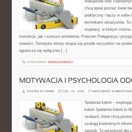
makijażowi oraz codziennym
chcą lepiej poznać świat be
praktyczny i łączy w sobie
technikami wizażystów. To 
inspiracji, w którym można
instrukcje, jak i szersze omówienia. Polecam Pielęgnacja i przygo
nowości. Tematyka strony skupia się przede wszystkim na urodowy
ogranicza się wyłącznie […]
CATEGORIES:
NIERUCHOMOŚCI
MOTYWACJA I PSYCHOLOGIA O
POSTED BY ADMIN
CZE - 18 - 2026
MOŻLIWOŚĆ KOMENTOWA
Spalarnia kalorii – inspiruj
kalorii Spalarnia kalorii to
osobach, które chcą przemy
szukają konkretnych inform
sposób. To przestrzeń dla c