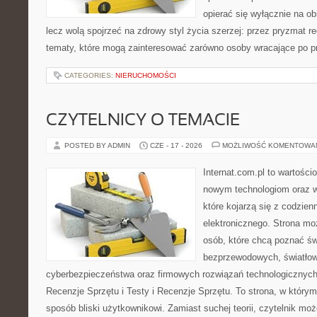
opierać się wyłącznie na ob
lecz wolą spojrzeć na zdrowy styl życia szerzej: przez pryzmat re
tematy, które mogą zainteresować zarówno osoby wracające po prz
CATEGORIES:
NIERUCHOMOŚCI
CZYTELNICY O TEMACIE
POSTED BY ADMIN
CZE - 17 - 2026
MOŻLIWOŚĆ KOMENTOWA
Internat.com.pl to wartości
nowym technologiom oraz 
które kojarzą się z codzie
elektronicznego. Strona m
osób, które chcą poznać świ
bezprzewodowych, światłow
cyberbezpieczeństwa oraz firmowych rozwiązań technologicznych.
Recenzje Sprzętu i Testy i Recenzje Sprzętu. To strona, w którym
sposób bliski użytkownikowi. Zamiast suchej teorii, czytelnik mo