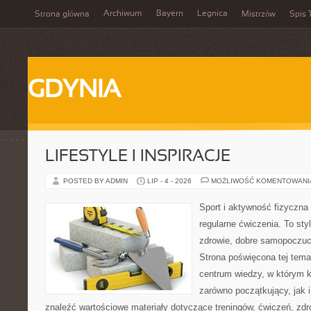
Archiwum
Bayern
Legnica
Strona główna
Mistrzów
Spis 
GDYNIA
LIFESTYLE I INSPIRACJE
POSTED BY ADMIN
LIP - 4 - 2026
MOŻLIWOŚĆ KOMENTOWAN
Sport i aktywność fizyczna 
regularne ćwiczenia. To sty
zdrowie, dobre samopoczuci
Strona poświęcona tej tem
centrum wiedzy, w którym k
zarówno początkujący, jak
znaleźć wartościowe materiały dotyczące treningów, ćwiczeń, zdr