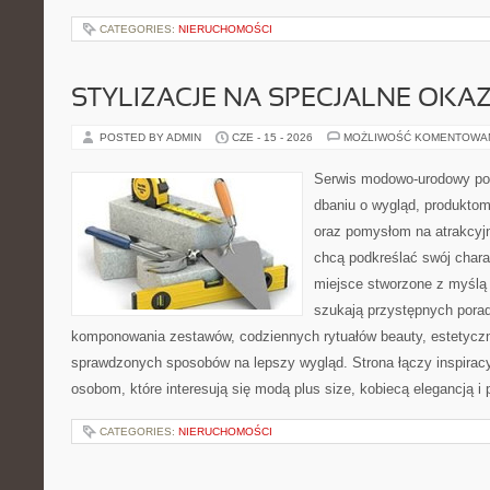
CATEGORIES:
NIERUCHOMOŚCI
STYLIZACJE NA SPECJALNE OKAZ
POSTED BY ADMIN
CZE - 15 - 2026
MOŻLIWOŚĆ KOMENTOWA
Serwis modowo-urodowy poś
dbaniu o wygląd, produkto
oraz pomysłom na atrakcyjn
chcą podkreślać swój charak
miejsce stworzone z myślą 
szukają przystępnych pora
komponowania zestawów, codziennych rytuałów beauty, estetyczny
sprawdzonych sposobów na lepszy wygląd. Strona łączy inspiracy
osobom, które interesują się modą plus size, kobiecą elegancją i
CATEGORIES:
NIERUCHOMOŚCI