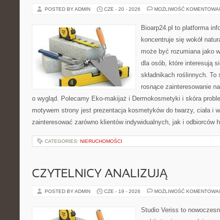
POSTED BY ADMIN
CZE - 20 - 2026
MOŻLIWOŚĆ KOMENTOWA
Bioarp24.pl to platforma in
koncentruje się wokół natura
może być rozumiana jako w
dla osób, które interesują 
składnikach roślinnych. To 
rosnące zainteresowanie n
o wygląd. Polecamy Eko-makijaż i Dermokosmetyki i skóra prob
motywem strony jest prezentacja kosmetyków do twarzy, ciała i 
zainteresować zarówno klientów indywidualnych, jak i odbiorców 
CATEGORIES:
NIERUCHOMOŚCI
CZYTELNICY ANALIZUJĄ
POSTED BY ADMIN
CZE - 19 - 2026
MOŻLIWOŚĆ KOMENTOWA
Studio Veriss to nowoczes