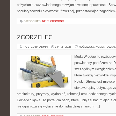
odżywiania oraz świadomego rozwijania własnej sprawności. Serwi
popularyzowaniu aktywności fizycznej, przedstawiając zagadnien
CATEGORIES:
NIERUCHOMOŚCI
ZGORZELEC
POSTED BY ADMIN
LIP - 2 - 2026
MOŻLIWOŚĆ KOMENTOWAN
Moda Wrocław to rozbudowa
poświęcony podróżom na D
szczególnym uwzględnienie
które tworzą niezwykle insp
Polski. Strona jest miejsc
ciekawe opisy dotyczące zwie
architektury, przyrody, wydarzeń, rekreacji oraz codziennego życ
Dolnego Śląska. To portal dla osób, które lubią szukać miejsc z
nie ogranicza się wyłącznie do najbardziej znanych […]