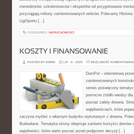
menedżerów, szkoleniowców i ekspertów od przygotowania mentaln
przyciągają miliony zainteresowanych widzów. Polecamy Historia e-
LigiSportu […]
CATEGORIES:
NIERUCHOMOŚCI
KOSZTY I FINANSOWANIE
POSTED BY ADMIN
LIP - 8 - 2026
MOŻLIWOŚĆ KOMENTOWAN
DomPol – internetowa przes
zainteresowanych konstruk
serwis poświęcony tematyc
pomocne źródło wiedzy dla o
poznać zalety drewna. Stro
wątpliwościach, które pojaw
zaczyna myśleć o własnym budynku wykonanym z drewna. Polec
Budowlane. Tematyka strony obejmuje zarówno korzyści domów dr
wątpliwości, które warto poznać przed podjęciem decyzji […]