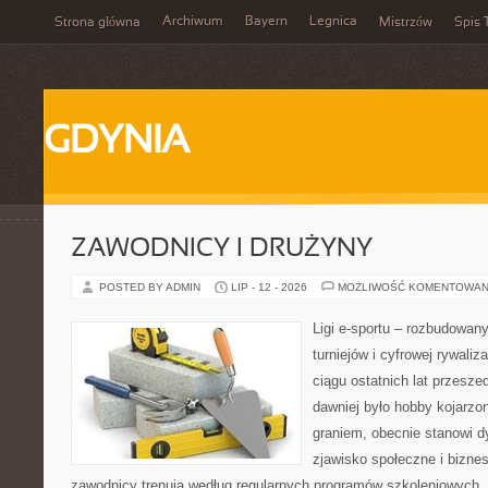
Archiwum
Bayern
Legnica
Strona główna
Mistrzów
Spis 
GDYNIA
ZAWODNICY I DRUŻYNY
POSTED BY ADMIN
LIP - 12 - 2026
MOŻLIWOŚĆ KOMENTOWAN
Ligi e-sportu – rozbudowany
turniejów i cyfrowej rywaliz
ciągu ostatnich lat przesz
dawniej było hobby kojarz
graniem, obecnie stanowi d
zjawisko społeczne i biznes
zawodnicy trenują według regularnych programów szkoleniowych, 