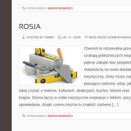
CATEGORIES:
NIERUCHOMOŚCI
ROSJA
POSTED BY ADMIN
LIP - 6 - 2026
MOŻLIWOŚĆ KOMENTOWAN
Cherrish to różnorodna prze
szukają podróżniczych insp
piękne zakątki bez pośpiec
otwartością na nowe doświa
turystyczny, który może z
planujące rodzinny urlop, ja
lubią czytać o świecie, kulturach, atrakcjach, kuchni, historii ora
krajów. Strona łączy w sobie turystyczne inspiracje z lekkim, p
opowiadania, dzięki czemu można tu znaleźć zarówno […]
CATEGORIES:
NIERUCHOMOŚCI