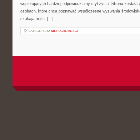
wspierających bardziej odpowiedzialny styl życia. Strona została
osobach, które chcą poznawać współczesne wyzwania środowisko
szukają treści […]
CATEGORIES:
NIERUCHOMOŚCI