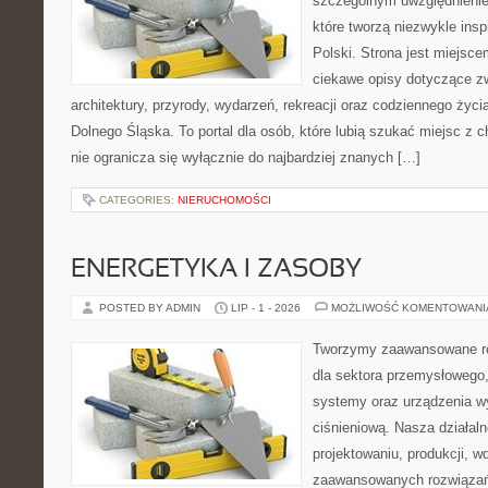
szczególnym uwzględnienie
które tworzą niezwykle insp
Polski. Strona jest miejsc
ciekawe opisy dotyczące zwie
architektury, przyrody, wydarzeń, rekreacji oraz codziennego życ
Dolnego Śląska. To portal dla osób, które lubią szukać miejsc z
nie ogranicza się wyłącznie do najbardziej znanych […]
CATEGORIES:
NIERUCHOMOŚCI
ENERGETYKA I ZASOBY
POSTED BY ADMIN
LIP - 1 - 2026
MOŻLIWOŚĆ KOMENTOWAN
Tworzymy zaawansowane ro
dla sektora przemysłowego
systemy oraz urządzenia w
ciśnieniową. Nasza działaln
projektowaniu, produkcji, w
zaawansowanych rozwiązań,