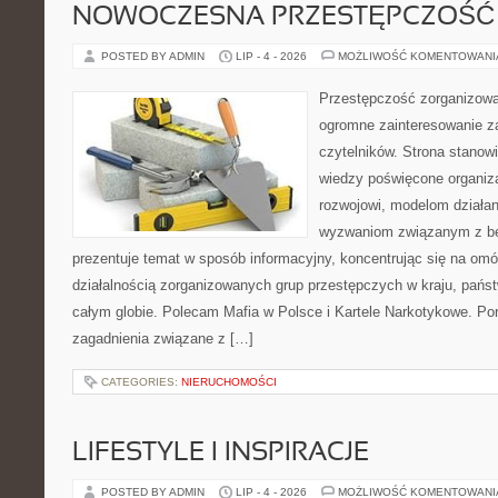
NOWOCZESNA PRZESTĘPCZOŚĆ
POSTED BY ADMIN
LIP - 4 - 2026
MOŻLIWOŚĆ KOMENTOWAN
Przestępczość zorganizowan
ogromne zainteresowanie za
czytelników. Strona stano
wiedzy poświęcone organiz
rozwojowi, modelom działan
wyzwaniom związanym z b
prezentuje temat w sposób informacyjny, koncentrując się na om
działalnością zorganizowanych grup przestępczych w kraju, pańs
całym globie. Polecam Mafia w Polsce i Kartele Narkotykowe. Por
zagadnienia związane z […]
CATEGORIES:
NIERUCHOMOŚCI
LIFESTYLE I INSPIRACJE
POSTED BY ADMIN
LIP - 4 - 2026
MOŻLIWOŚĆ KOMENTOWAN