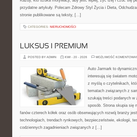
Każdy, kto szuka motywacji, aby jeść lepiej, żyć lżej i czuć się pe
przydatne artykuły. Polecam Zdrowy Styl Życia i Dieta, Odchudza
stronie publikowane są teksty, […]
CATEGORIES:
NIERUCHOMOŚCI
LUKSUS I PREMIUM
POSTED BY ADMIN
KWI - 20 - 2026
MOŻLIWOŚĆ KOMENTOWA
Auto Jarmark to dynamiczna
interesują się światem moto
z myślą o czytelnikach, kt
tematach związanych z sam
szukają treści podanych w 
sposób. Strona skupia się 
fanów czterech kółek oraz osób obserwujących rozwój branży jes
technologiach, trendach rynkowych, bezpieczeństwie, ekologii, t
codziennych zagadnieniach związanych z […]