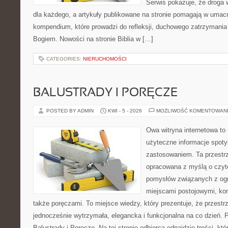
Serwis pokazuje, że droga 
dla każdego, a artykuły publikowane na stronie pomagają w umacn
kompendium, które prowadzi do refleksji, duchowego zatrzymania 
Bogiem. Nowości na stronie Biblia w […]
CATEGORIES:
NIERUCHOMOŚCI
BALUSTRADY I PORĘCZE
POSTED BY ADMIN
KWI - 5 - 2026
MOŻLIWOŚĆ KOMENTOWAN
Owa witryna internetowa to
użyteczne informacje spot
zastosowaniem. Ta przestrz
opracowana z myślą o czyt
pomysłów związanych z og
miejscami postojowymi, ko
także poręczami. To miejsce wiedzy, który prezentuje, że przes
jednocześnie wytrzymała, elegancka i funkcjonalna na co dzień. 
Balustrady i Poręcze. Na tej stronie odbiorca odnajdzie treści, któ