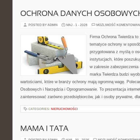
OCHRONA DANYCH OSOBOWYC
POSTED BY ADMIN
MAJ - 1 - 2026
MOŻLIWOŚĆ KOMENTOWAN
Firma Ochrona Twierdza to p
tematyce ochrony w sposób
przygotowana z myślą o oso
instytucjach, które poszuk
w zakresie zabezpieczenia
marka Twierdza budzi wyobr
wartościami, które w branży ochrony mają ogromną wagę. Polec
Osobowych i Narzędzia i Oprogramowanie. To prezentacja interne
zainteresować zarówno przedsiębiorców, jak i osoby prywatne, dl
CATEGORIES:
NIERUCHOMOŚCI
MAMA I TATA
POSTED BY ADMIN
KWI - 30 - 2026
MOŻLIWOŚĆ KOMENTOWA