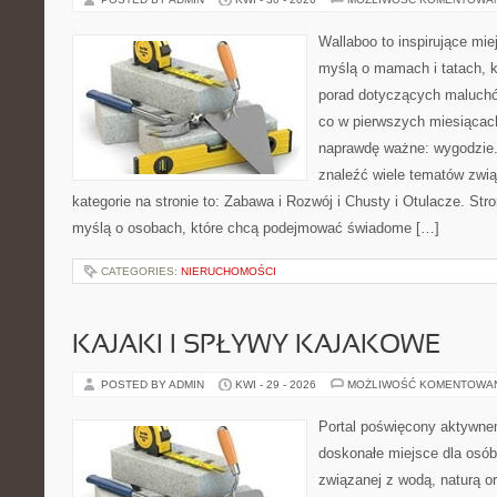
Wallaboo to inspirujące mie
myślą o mamach i tatach, 
porad dotyczących maluchów
co w pierwszych miesiącach 
naprawdę ważne: wygodzie.
znaleźć wiele tematów zwi
kategorie na stronie to: Zabawa i Rozwój i Chusty i Otulacze. St
myślą o osobach, które chcą podejmować świadome […]
CATEGORIES:
NIERUCHOMOŚCI
KAJAKI I SPŁYWY KAJAKOWE
POSTED BY ADMIN
KWI - 29 - 2026
MOŻLIWOŚĆ KOMENTOWA
Portal poświęcony aktywn
doskonałe miejsce dla osób
związanej z wodą, naturą o