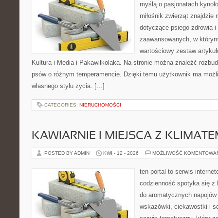
myślą o pasjonatach kynolo
miłośnik zwierząt znajdzie 
dotyczące psiego zdrowia i
zaawansowanych, w którym i
wartościowy zestaw artykułó
Kultura i Media i Pakawilkolaka. Na stronie można znaleźć rozbu
psów o różnym temperamencie. Dzięki temu użytkownik ma moż
własnego stylu życia. […]
CATEGORIES:
NIERUCHOMOŚCI
KAWIARNIE I MIEJSCA Z KLIMAT
POSTED BY ADMIN
KWI - 12 - 2026
MOŻLIWOŚĆ KOMENTOWA
ten portal to serwis intern
codzienność spotyka się z h
do aromatycznych napojów 
wskazówki, ciekawostki i s