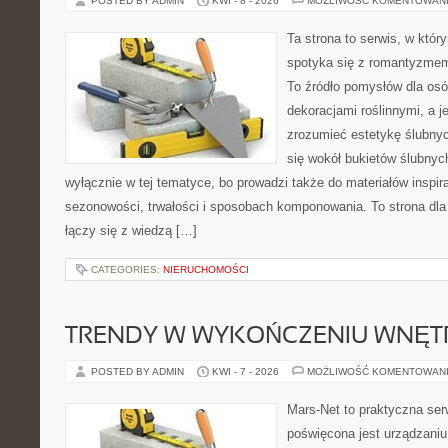
POSTED BY ADMIN
KWI - 8 - 2026
MOŻLIWOŚĆ KOMENTOWAN
Ta strona to serwis, w któ
spotyka się z romantyzmem
To źródło pomysłów dla osób
dekoracjami roślinnymi, a j
zrozumieć estetykę ślubnyc
się wokół bukietów ślubnyc
wyłącznie w tej tematyce, bo prowadzi także do materiałów inspir
sezonowości, trwałości i sposobach komponowania. To strona dla 
łączy się z wiedzą […]
CATEGORIES:
NIERUCHOMOŚCI
TRENDY W WYKOŃCZENIU WNĘT
POSTED BY ADMIN
KWI - 7 - 2026
MOŻLIWOŚĆ KOMENTOWAN
Mars-Net to praktyczna ser
poświęcona jest urządzaniu