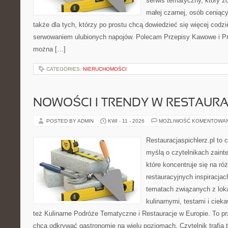
serwis tematyczny, który z
małej czarnej, osób ceniąc
także dla tych, którzy po prostu chcą dowiedzieć się więcej codz
serwowaniem ulubionych napojów. Polecam Przepisy Kawowe i Pr
można […]
CATEGORIES:
NIERUCHOMOŚCI
NOWOŚCI I TRENDY W RESTAUR
POSTED BY ADMIN
KWI - 11 - 2026
MOŻLIWOŚĆ KOMENTOWA
Restauracjaspichlerz.pl to
myślą o czytelnikach zaint
które koncentruje się na r
restauracyjnych inspiracjac
tematach związanych z lok
kulinarnymi, testami i cie
też Kulinarne Podróże Tematyczne i Restauracje w Europie. To pr
chcą odkrywać gastronomię na wielu poziomach. Czytelnik trafia t