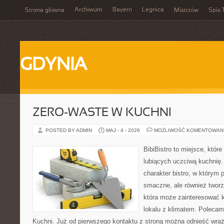
Archiwum
Bayern
Legnica
Strona główna
Mistrzów
Spis 
GDYNIA
ZERO-WASTE W KUCHNI
POSTED BY ADMIN
MAJ - 4 - 2026
MOŻLIWOŚĆ KOMENTOWAN
BibiBistro to miejsce, któr
lubiących uczciwą kuchnię.
charakter bistro, w którym p
smaczne, ale również tworz
która może zainteresować k
lokalu z klimatem. Polecam
Kuchni. Już od pierwszego kontaktu z stroną można odnieść wraże