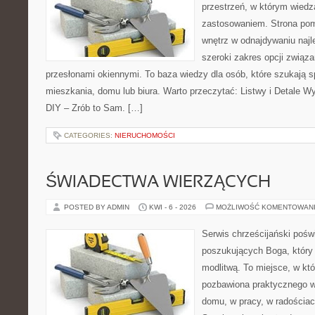
przestrzeń, w którym wiedz
zastosowaniem. Strona po
wnętrz w odnajdywaniu najl
szeroki zakres opcji związ
przesłonami okiennymi. To baza wiedzy dla osób, które szukają
mieszkania, domu lub biura. Warto przeczytać: Listwy i Detale W
DIY – Zrób to Sam. […]
CATEGORIES:
NIERUCHOMOŚCI
ŚWIADECTWA WIERZĄCYCH
POSTED BY ADMIN
KWI - 6 - 2026
MOŻLIWOŚĆ KOMENTOWAN
Serwis chrześcijański pośw
poszukujących Boga, który
modlitwą. To miejsce, w któ
pozbawiona praktycznego w
domu, w pracy, w radościac