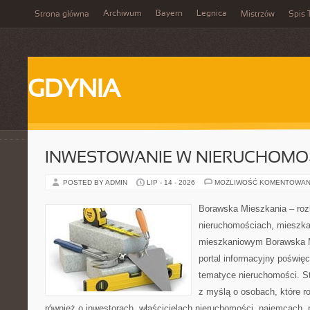
Archiwum
Bayern
Legnica
Strona główna
Mistrzów
Spis 
GDYNIA
INWESTOWANIE W NIERUCHOMO
POSTED BY ADMIN
LIP - 14 - 2026
MOŻLIWOŚĆ KOMENTOWAN
Borawska Mieszkania – roz
nieruchomościach, mieszka
mieszkaniowym Borawska Mi
portal informacyjny poświę
tematyce nieruchomości. S
z myślą o osobach, które r
również o inwestorach, właścicielach nieruchomości, najemcach, 