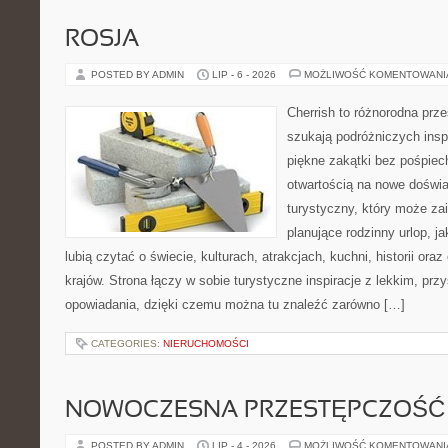
ROSJA
POSTED BY ADMIN
LIP - 6 - 2026
MOŻLIWOŚĆ KOMENTOWAN
Cherrish to różnorodna prze
szukają podróżniczych insp
piękne zakątki bez pośpiec
otwartością na nowe doświa
turystyczny, który może z
planujące rodzinny urlop, ja
lubią czytać o świecie, kulturach, atrakcjach, kuchni, historii ora
krajów. Strona łączy w sobie turystyczne inspiracje z lekkim, p
opowiadania, dzięki czemu można tu znaleźć zarówno […]
CATEGORIES:
NIERUCHOMOŚCI
NOWOCZESNA PRZESTĘPCZOŚĆ
POSTED BY ADMIN
LIP - 4 - 2026
MOŻLIWOŚĆ KOMENTOWAN