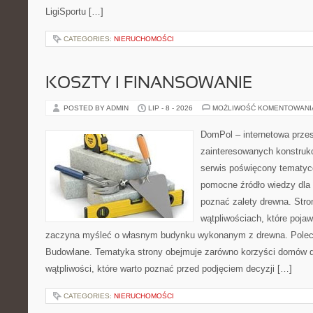
LigiSportu […]
CATEGORIES:
NIERUCHOMOŚCI
KOSZTY I FINANSOWANIE
POSTED BY ADMIN
LIP - 8 - 2026
MOŻLIWOŚĆ KOMENTOWAN
DomPol – internetowa przes
zainteresowanych konstruk
serwis poświęcony tematyc
pomocne źródło wiedzy dla o
poznać zalety drewna. Stro
wątpliwościach, które pojaw
zaczyna myśleć o własnym budynku wykonanym z drewna. Polec
Budowlane. Tematyka strony obejmuje zarówno korzyści domów dr
wątpliwości, które warto poznać przed podjęciem decyzji […]
CATEGORIES:
NIERUCHOMOŚCI