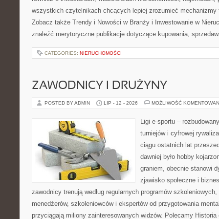
wszystkich czytelnikach chcących lepiej zrozumieć mechanizmy 
Zobacz także Trendy i Nowości w Branży i Inwestowanie w Nier
znaleźć merytoryczne publikacje dotyczące kupowania, sprzedaw
CATEGORIES:
NIERUCHOMOŚCI
ZAWODNICY I DRUŻYNY
POSTED BY ADMIN
LIP - 12 - 2026
MOŻLIWOŚĆ KOMENTOWAN
Ligi e-sportu – rozbudowany
turniejów i cyfrowej rywaliz
ciągu ostatnich lat przesz
dawniej było hobby kojarz
graniem, obecnie stanowi d
zjawisko społeczne i biznes
zawodnicy trenują według regularnych programów szkoleniowych, 
menedżerów, szkoleniowców i ekspertów od przygotowania mentaln
przyciągają miliony zainteresowanych widzów. Polecamy Historia e-