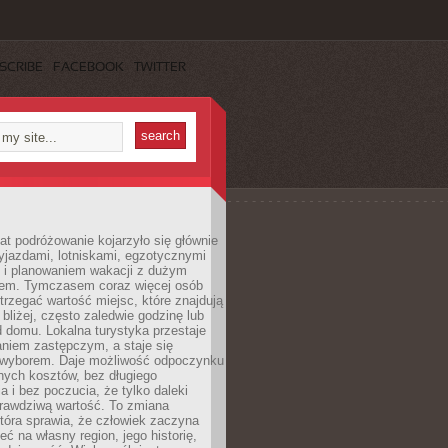
SCRIBE
FACEBOOK
TWITTER
lat podróżowanie kojarzyło się głównie
yjazdami, lotniskami, egzotycznymi
i i planowaniem wakacji z dużym
em. Tymczasem coraz więcej osób
rzegać wartość miejsc, które znajdują
 bliżej, często zaledwie godzinę lub
d domu. Lokalna turystyka przestaje
aniem zastępczym, a staje się
wyborem. Daje możliwość odpoczynku
nych kosztów, bez długiego
a i bez poczucia, że tylko daleki
rawdziwą wartość. To zmiana
która sprawia, że człowiek zaczyna
eć na własny region, jego historię,