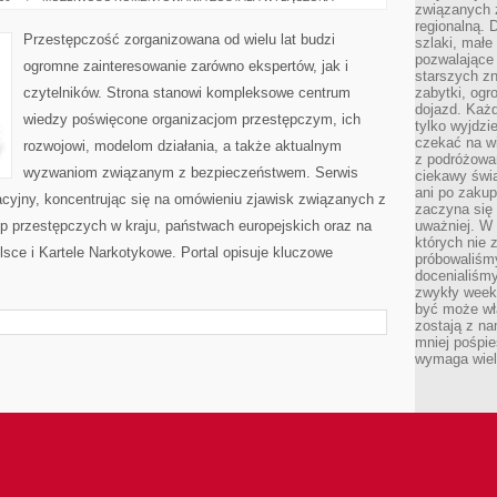
związanych 
PRZESTĘPCZOŚĆ
regionalną. 
Przestępczość zorganizowana od wielu lat budzi
szlaki, małe
pozwalające
ogromne zainteresowanie zarówno ekspertów, jak i
starszych z
czytelników. Strona stanowi kompleksowe centrum
zabytki, ogr
dojazd. Każd
wiedzy poświęcone organizacjom przestępczym, ich
tylko wyjdzi
czekać na wi
rozwojowi, modelom działania, a także aktualnym
z podróżowan
wyzwaniom związanym z bezpieczeństwem. Serwis
ciekawy świa
ani po zakup
acyjny, koncentrując się na omówieniu zjawisk związanych z
zaczyna się 
p przestępczych w kraju, państwach europejskich oraz na
uważniej. W n
których nie 
sce i Kartele Narkotykowe. Portal opisuje kluczowe
próbowaliśmy
docenialiśmy
zwykły weeke
być może wł
zostają z na
mniej pośpie
wymaga wielk