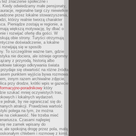
 też znaczenie społeczne i
. Kiedy odwiedzamy małe pensjonaty,
auracje, regionalne targi czy niewielkie
wadzone przez lokalne stowarzyszenia,
dzi, którzy realnie tworzą charakter
ca. Pieniądze zostają w regionie, a
mają większą motywację, by dbać o
nie i rozwijać ofertę dla gości. W
yskują obie strony. Turyści otrzymują
entyczne doświadczenie, a lokalne
 rozwijają się w sposób
y. To szczególnie ważne tam, gdzie
tyka nie dociera, ale istnieje ogromny
iązany z przyrodą, historią albo
połowie takiego odkrywania świata
e przydaje się otwartość na różne źródła
 Czasem punktem wyjścia bywa rozmowa
em, innym razem archiwalne zdjęcie,
blica przy drodze, krótki wpis w gazecie
informacyjno-poradnikowy
który
zie szukać mniej oczywistych tras,
okowych i lokalnych wydarzeń.
e jednak, by nie ograniczać się do
znanych atrakcji. Prawdziwa wartość
ystyki polega na tym, że można
ie na ciekawość. Nie trzeba mieć
nariusza. Czasami najlepiej
 się nie zamek wpisany do
, ale spokojną drogę przez pola, małą
 doskonałym chlebem i rozmowę z kimś,