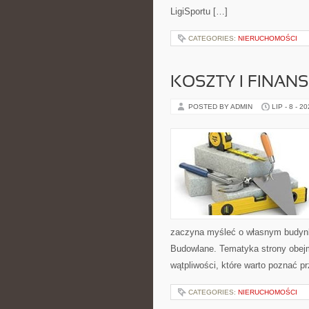
LigiSportu […]
CATEGORIES:
NIERUCHOMOŚCI
KOSZTY I FINAN
POSTED BY ADMIN
LIP - 8 - 2
zaczyna myśleć o własnym budyn
Budowlane. Tematyka strony obejm
wątpliwości, które warto poznać p
CATEGORIES:
NIERUCHOMOŚCI