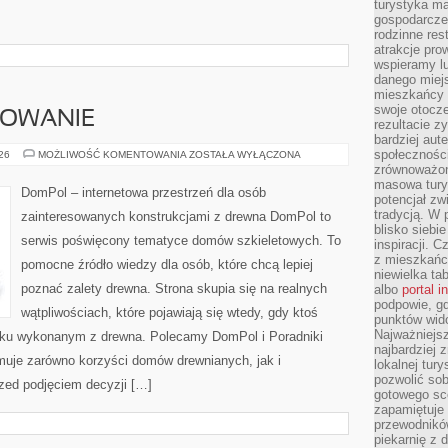
turystyka ma
gospodarcze
rodzinne rest
atrakcje pro
wspieramy lu
danego miejs
mieszkańcy 
swoje otocze
SOWANIE
rezultacie z
bardziej aut
społeczności
KOSZTY
026
MOŻLIWOŚĆ KOMENTOWANIA
ZOSTAŁA WYŁĄCZONA
I
zrównoważon
FINANSOWANIE
masowa turys
DomPol – internetowa przestrzeń dla osób
potencjał zw
tradycją. W 
zainteresowanych konstrukcjami z drewna DomPol to
blisko siebi
serwis poświęcony tematyce domów szkieletowych. To
inspiracji.
z mieszkańc
pomocne źródło wiedzy dla osób, które chcą lepiej
niewielka ta
poznać zalety drewna. Strona skupia się na realnych
albo
portal 
podpowie, gd
wątpliwościach, które pojawiają się wtedy, gdy ktoś
punktów wid
Najważniejsz
ku wykonanym z drewna. Polecamy DomPol i Poradniki
najbardziej 
uje zarówno korzyści domów drewnianych, jak i
lokalnej tur
pozwolić sob
rzed podjęciem decyzji […]
gotowego sce
zapamiętuje
przewodników
piekarnię z