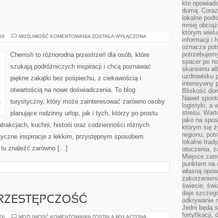
kto opowiad
dumą. Coraz
lokalne podr
mniej obciąż
którym wielu
ROSJA
026
MOŻLIWOŚĆ KOMENTOWANIA
ZOSTAŁA WYŁĄCZONA
informacji i
oznacza potr
potrzebujemy
Cherrish to różnorodna przestrzeń dla osób, które
spacer po r
szukają podróżniczych inspiracji i chcą poznawać
skansenu alb
uzdrowisku p
piękne zakątki bez pośpiechu, z ciekawością i
intensywny 
otwartością na nowe doświadczenia. To blog
Bliskość do
Nawet spont
turystyczny, który może zainteresować zarówno osoby
logistyki, a
stresu. Wart
planujące rodzinny urlop, jak i tych, którzy po prostu
jako na spo
atrakcjach, kuchni, historii oraz codzienności różnych
którym się ż
regionu, pot
styczne inspiracje z lekkim, przystępnym sposobem
lokalne trad
 tu znaleźć zarówno […]
otoczenia, z
Miejsce zam
punktem na m
własną opow
zakorzenieni
świecie, św
daje szczegó
RZESTĘPCZOŚĆ
odkrywanie 
Jedni będą 
fortyfikacji,
NOWOCZESNA
026
MOŻLIWOŚĆ KOMENTOWANIA
ZOSTAŁA WYŁĄCZONA