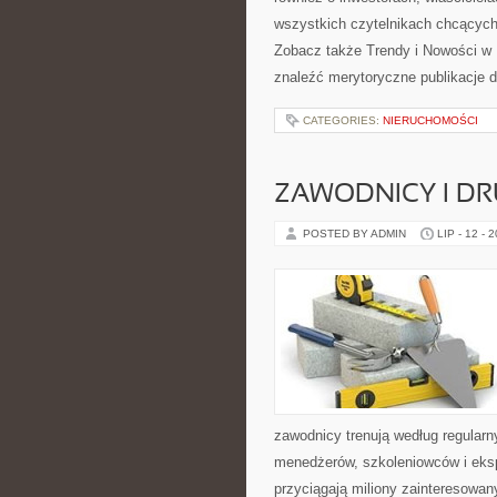
wszystkich czytelnikach chcących
Zobacz także Trendy i Nowości w
znaleźć merytoryczne publikacje 
CATEGORIES:
NIERUCHOMOŚCI
ZAWODNICY I D
POSTED BY ADMIN
LIP - 12 - 
zawodnicy trenują według regular
menedżerów, szkoleniowców i eksp
przyciągają miliony zainteresowany