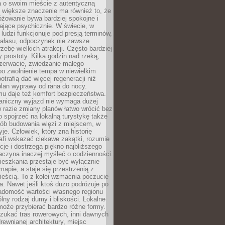
a o swoim mieście z autentyczną
 większe znaczenie ma również to, że
óżowanie bywa bardziej spokojne i
ające psychicznie. W świecie, w
 ludzi funkcjonuje pod presją terminów,
 hałasu, odpoczynek nie zawsze
zebę wielkich atrakcji. Często bardziej
 prostoty. Kilka godzin nad rzeką,
ezerwacie, zwiedzanie małego
o zwolnienie tempa w niewielkim
otrafią dać więcej regeneracji niż
plan wyprawy od rana do nocy.
mu daje też komfort bezpieczeństwa.
aniczny wyjazd nie wymaga dużej
 w razie zmiany planów łatwo wrócić bez
o spojrzeć na lokalną turystykę także
sób budowania więzi z miejscem, w
yje. Człowiek, który zna historię
rafi wskazać ciekawe zakątki, rozumie
ycje i dostrzega piękno najbliższego
aczyna inaczej myśleć o codzienności.
ieszkania przestaje być wyłącznie
apie, a staje się przestrzenią z
ieścią. To z kolei wzmacnia poczucie
a. Nawet jeśli ktoś dużo podróżuje po
iadomość wartości własnego regionu
lny rodzaj dumy i bliskości. Lokalne
może przybierać bardzo różne formy.
szukać tras rowerowych, inni dawnych
 drewnianej architektury, miejsc