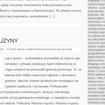
krajobraz i 
zaskoczonych
 lepiej zrozumieć mechanizmy funkcjonowania rynku.
okolicy. Cz
 Branży i Inwestowanie w Nieruchomości. W serwisie można
miasteczka, 
budynki, nie 
dotyczące kupowania, sprzedawania, […]
potencjałem
rozmowa z k
znalezione w
istnieją mie
Lokalna tury
na odhaczani
na odkrywan
RUŻYNY
muzeum prow
ukryty międ
ZAWODNICY
2026
MOŻLIWOŚĆ KOMENTOWANIA
ZOSTAŁA WYŁĄCZONA
poprowadzona
I
gospodarstw
DRUŻYNY
regionalnych
Ligi e-sportu – rozbudowany przewodnik po świecie gier,
blisko domu 
turniejów i cyfrowej rywalizacji Sport elektroniczny w
długiego ur
noclegów an
ciągu ostatnich lat przeszedł ogromną przemianę. To, co
planu. Czasa
dzień weeke
dawniej było hobby kojarzonym głównie z domowym
pracy. Taka 
graniem, obecnie stanowi dynamicznie rozwijające się
elastyczna i
czemu można
zjawisko społeczne i biznesowe. Profesjonalni
ważne, loka
nych programów szkoleniowych, drużyny zatrudniają
emocjonujące
najwięcej sa
ertów od przygotowania mentalnego, a największe turnieje
pozornie zna
niewidoczne
ch widzów. Polecamy Historia e-sportu i Historia e-sportu.