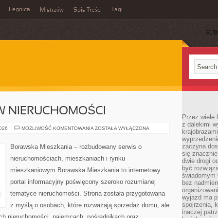
Legnica
Tagi
Mistrzów
Spis Treści
SUB
W NIERUCHOMOŚCI
Przez wiele 
z dalekimi w
INWESTOWANIE
2026
MOŻLIWOŚĆ KOMENTOWANIA
ZOSTAŁA WYŁĄCZONA
krajobrazam
W
wyprzedzeni
NIERUCHOMOŚCI
zaczyna dost
Borawska Mieszkania – rozbudowany serwis o
się znacznie
nieruchomościach, mieszkaniach i rynku
dwie drogi o
być rozwiąz
mieszkaniowym Borawska Mieszkania to internetowy
świadomym 
portal informacyjny poświęcony szeroko rozumianej
bez nadmier
organizowani
tematyce nieruchomości. Strona została przygotowana
wyjazd ma p
spojrzenia, 
z myślą o osobach, które rozważają sprzedaż domu, ale
inaczej patrz
ach nieruchomości, najemcach, pośrednikach oraz