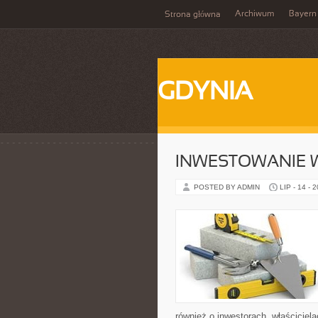
Archiwum
Bayern
Strona główna
GDYNIA
INWESTOWANIE 
POSTED BY ADMIN
LIP - 14 - 
również o inwestorach, właściciel