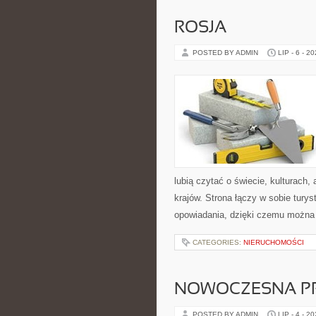
ROSJA
POSTED BY ADMIN
LIP - 6 - 2
lubią czytać o świecie, kulturach, 
krajów. Strona łączy w sobie tury
opowiadania, dzięki czemu można
CATEGORIES:
NIERUCHOMOŚCI
NOWOCZESNA P
POSTED BY ADMIN
LIP - 4 - 2