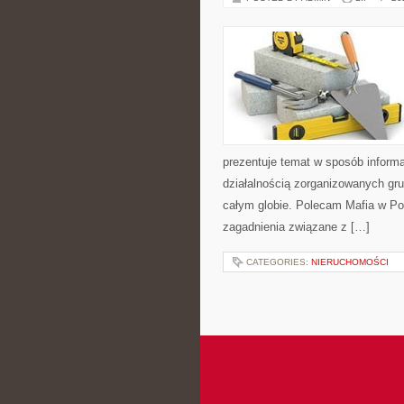
prezentuje temat w sposób inform
działalnością zorganizowanych gru
całym globie. Polecam Mafia w Pol
zagadnienia związane z […]
CATEGORIES:
NIERUCHOMOŚCI