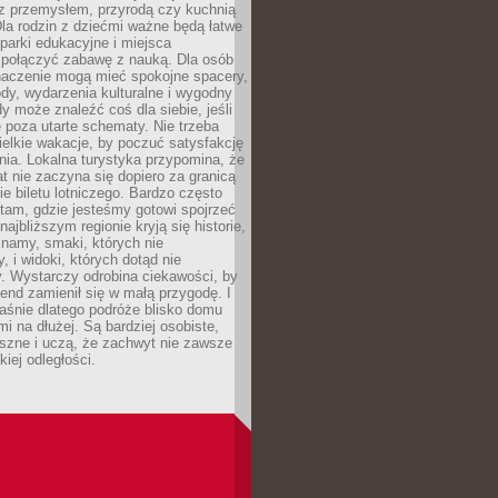
z przemysłem, przyrodą czy kuchnią
Dla rodzin z dziećmi ważne będą łatwe
 parki edukacyjne i miejsca
 połączyć zabawę z nauką. Dla osób
naczenie mogą mieć spokojne spacery,
ody, wydarzenia kulturalne i wygodny
y może znaleźć coś dla siebie, jeśli
e poza utarte schematy. Nie trzeba
elkie wakacje, by poczuć satysfakcję
ia. Lokalna turystyka przypomina, że
t nie zaczyna się dopiero za granicą
ie biletu lotniczego. Bardzo często
tam, gdzie jesteśmy gotowi spojrzeć
ajbliższym regionie kryją się historie,
znamy, smaki, których nie
, i widoki, których dotąd nie
. Wystarczy odrobina ciekawości, by
nd zamienił się w małą przygodę. I
aśnie dlatego podróże blisko domu
mi na dłużej. Są bardziej osobiste,
szne i uczą, że zachwyt nie zawsze
iej odległości.