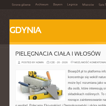
Archiwum
Bayern
Legnica
Strona główna
Mistrzów
Spis 
GDYNIA
PIELĘGNACJA CIAŁA I WŁOSÓW
POSTED BY ADMIN
CZE - 20 - 2026
MOŻLIWOŚĆ KOMENTOWA
Bioarp24.pl to platforma in
koncentruje się wokół natura
może być rozumiana jako w
dla osób, które interesują 
składnikach roślinnych. To 
rosnące zainteresowanie n
o wygląd. Polecamy Eko-makijaż i Dermokosmetyki i skóra prob