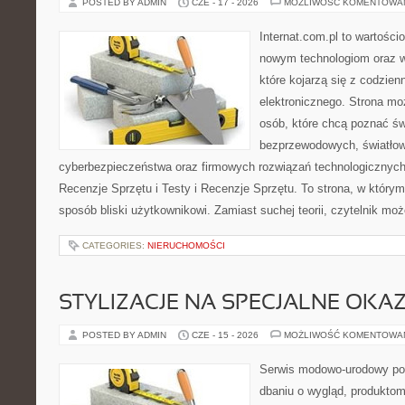
POSTED BY ADMIN
CZE - 17 - 2026
MOŻLIWOŚĆ KOMENTOWA
Internat.com.pl to wartości
nowym technologiom oraz 
które kojarzą się z codzie
elektronicznego. Strona m
osób, które chcą poznać świ
bezprzewodowych, światłow
cyberbezpieczeństwa oraz firmowych rozwiązań technologicznych.
Recenzje Sprzętu i Testy i Recenzje Sprzętu. To strona, w którym
sposób bliski użytkownikowi. Zamiast suchej teorii, czytelnik mo
CATEGORIES:
NIERUCHOMOŚCI
STYLIZACJE NA SPECJALNE OKAZ
POSTED BY ADMIN
CZE - 15 - 2026
MOŻLIWOŚĆ KOMENTOWA
Serwis modowo-urodowy poś
dbaniu o wygląd, produkto