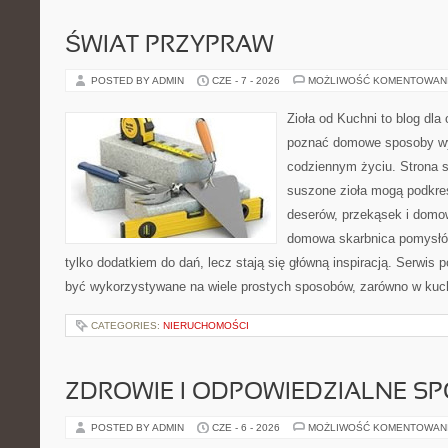
ŚWIAT PRZYPRAW
POSTED BY ADMIN
CZE - 7 - 2026
MOŻLIWOŚĆ KOMENTOWAN
Zioła od Kuchni to blog dla 
poznać domowe sposoby wy
codziennym życiu. Strona s
suszone zioła mogą podkreś
deserów, przekąsek i domo
domowa skarbnica pomysłów
tylko dodatkiem do dań, lecz stają się główną inspiracją. Serwis
być wykorzystywane na wiele prostych sposobów, zarówno w kuchn
CATEGORIES:
NIERUCHOMOŚCI
ZDROWIE I ODPOWIEDZIALNE S
POSTED BY ADMIN
CZE - 6 - 2026
MOŻLIWOŚĆ KOMENTOWAN