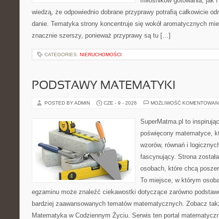
miłośników gotowania, jak i
wiedzą, że odpowiednio dobrane przyprawy potrafią całkowicie od
danie. Tematyka strony koncentruje się wokół aromatycznych miesz
znacznie szerszy, ponieważ przyprawy są tu […]
CATEGORIES:
NIERUCHOMOŚCI
PODSTAWY MATEMATYKI
POSTED BY ADMIN
CZE - 9 - 2026
MOŻLIWOŚĆ KOMENTOWAN
SuperMatma.pl to inspirując
poświęcony matematyce, któ
wzorów, równań i logicznyc
fascynujący. Strona został
osobach, które chcą posze
To miejsce, w którym osoba
egzaminu może znaleźć ciekawostki dotyczące zarówno podstawo
bardziej zaawansowanych tematów matematycznych. Zobacz tak
Matematyka w Codziennym Życiu. Serwis ten portal matematycz