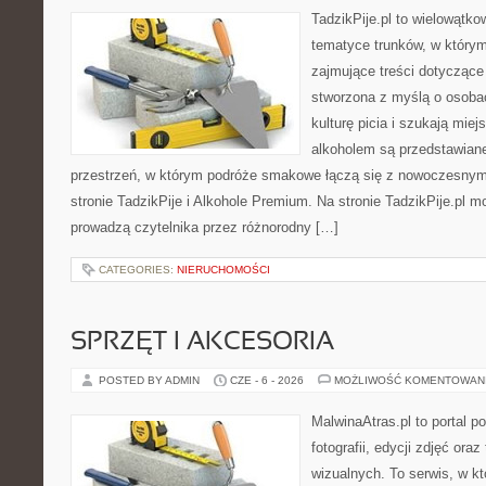
TadzikPije.pl to wielowątk
tematyce trunków, w który
zajmujące treści dotyczące
stworzona z myślą o osoba
kulturę picia i szukają mie
alkoholem są przedstawian
przestrzeń, w którym podróże smakowe łączą się z nowoczesnym
stronie TadzikPije i Alkohole Premium. Na stronie TadzikPije.pl m
prowadzą czytelnika przez różnorodny […]
CATEGORIES:
NIERUCHOMOŚCI
SPRZĘT I AKCESORIA
POSTED BY ADMIN
CZE - 6 - 2026
MOŻLIWOŚĆ KOMENTOWAN
MalwinaAtras.pl to portal 
fotografii, edycji zdjęć ora
wizualnych. To serwis, w kt