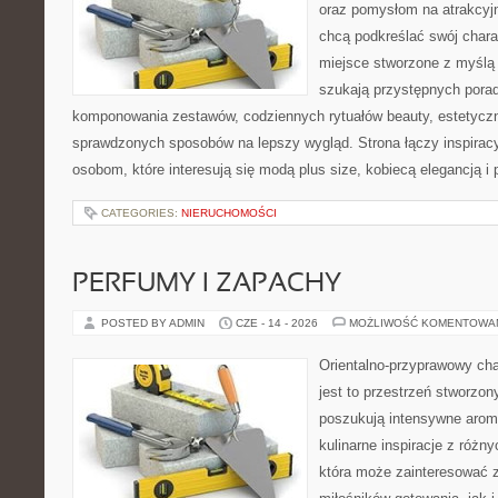
oraz pomysłom na atrakcyjn
chcą podkreślać swój charak
miejsce stworzone z myślą 
szukają przystępnych pora
komponowania zestawów, codziennych rytuałów beauty, estetyczny
sprawdzonych sposobów na lepszy wygląd. Strona łączy inspiracy
osobom, które interesują się modą plus size, kobiecą elegancją i
CATEGORIES:
NIERUCHOMOŚCI
PERFUMY I ZAPACHY
POSTED BY ADMIN
CZE - 14 - 2026
MOŻLIWOŚĆ KOMENTOWA
Orientalno-przyprawowy char
jest to przestrzeń stworzon
poszukują intensywne aroma
kulinarne inspiracje z różny
która może zainteresować 