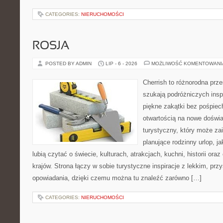
CATEGORIES:
NIERUCHOMOŚCI
ROSJA
POSTED BY ADMIN
LIP - 6 - 2026
MOŻLIWOŚĆ KOMENTOWAN
Cherrish to różnorodna prze
szukają podróżniczych insp
piękne zakątki bez pośpiec
otwartością na nowe doświa
turystyczny, który może z
planujące rodzinny urlop, ja
lubią czytać o świecie, kulturach, atrakcjach, kuchni, historii ora
krajów. Strona łączy w sobie turystyczne inspiracje z lekkim, p
opowiadania, dzięki czemu można tu znaleźć zarówno […]
CATEGORIES:
NIERUCHOMOŚCI