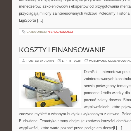
menedżerów, szkoleniowców i ekspertów od przygotowania mentaln
przyciągają miliony zainteresowanych widzów. Polecamy Historia e-
LigiSportu […]
CATEGORIES:
NIERUCHOMOŚCI
KOSZTY I FINANSOWANIE
POSTED BY ADMIN
LIP - 8 - 2026
MOŻLIWOŚĆ KOMENTOWAN
DomPol – internetowa przes
zainteresowanych konstruk
serwis poświęcony tematyc
pomocne źródło wiedzy dla o
poznać zalety drewna. Stro
wątpliwościach, które pojaw
zaczyna myśleć o własnym budynku wykonanym z drewna. Polec
Budowlane. Tematyka strony obejmuje zarówno korzyści domów dr
wątpliwości, które warto poznać przed podjęciem decyzji […]