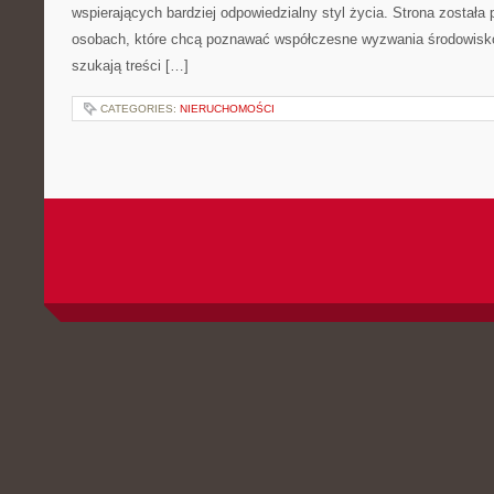
wspierających bardziej odpowiedzialny styl życia. Strona została
osobach, które chcą poznawać współczesne wyzwania środowisko
szukają treści […]
CATEGORIES:
NIERUCHOMOŚCI