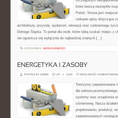
szczególnym uwzględnienie
które tworzą niezwykle insp
Polski. Strona jest miejsc
ciekawe opisy dotyczące zwie
architektury, przyrody, wydarzeń, rekreacji oraz codziennego życ
Dolnego Śląska. To portal dla osób, które lubią szukać miejsc z
nie ogranicza się wyłącznie do najbardziej znanych […]
CATEGORIES:
NIERUCHOMOŚCI
ENERGETYKA I ZASOBY
POSTED BY ADMIN
LIP - 1 - 2026
MOŻLIWOŚĆ KOMENTOWAN
Tworzymy zaawansowane ro
dla sektora przemysłowego
systemy oraz urządzenia w
ciśnieniową. Nasza działaln
projektowaniu, produkcji, w
zaawansowanych rozwiązań,