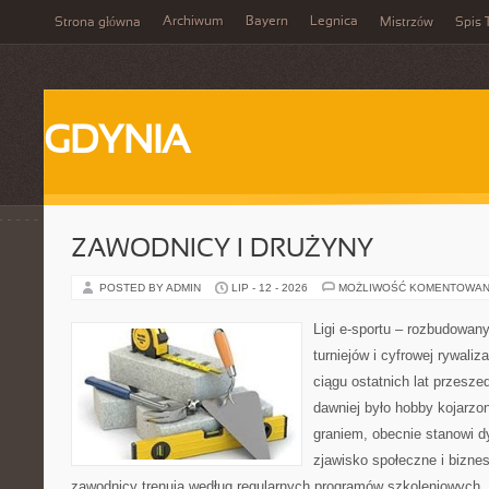
Archiwum
Bayern
Legnica
Strona główna
Mistrzów
Spis 
GDYNIA
ZAWODNICY I DRUŻYNY
POSTED BY ADMIN
LIP - 12 - 2026
MOŻLIWOŚĆ KOMENTOWAN
Ligi e-sportu – rozbudowany
turniejów i cyfrowej rywaliz
ciągu ostatnich lat przesz
dawniej było hobby kojarz
graniem, obecnie stanowi d
zjawisko społeczne i biznes
zawodnicy trenują według regularnych programów szkoleniowych, 