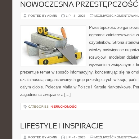
NOWOCZESNA PRZESTĘPCZOŚĆ
POSTED BY ADMIN
LIP - 4 - 2026
MOŻLIWOŚĆ KOMENTOWAN
Przestępczość zorganizowan
ogromne zainteresowanie za
czytelników. Strona stano
wiedzy poświęcone organiz
rozwojowi, modelom działan
wyzwaniom związanym z b
prezentuje temat w sposób informacyjny, koncentrując się na om
działalnością zorganizowanych grup przestępczych w kraju, pańs
całym globie. Polecam Mafia w Polsce i Kartele Narkotykowe. Por
zagadnienia związane z […]
CATEGORIES:
NIERUCHOMOŚCI
LIFESTYLE I INSPIRACJE
POSTED BY ADMIN
LIP - 4 - 2026
MOŻLIWOŚĆ KOMENTOWAN