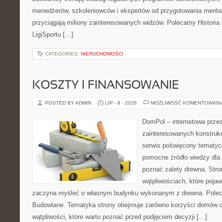
menedżerów, szkoleniowców i ekspertów od przygotowania mentaln
przyciągają miliony zainteresowanych widzów. Polecamy Historia e-
LigiSportu […]
CATEGORIES:
NIERUCHOMOŚCI
KOSZTY I FINANSOWANIE
POSTED BY ADMIN
LIP - 8 - 2026
MOŻLIWOŚĆ KOMENTOWAN
DomPol – internetowa przes
zainteresowanych konstruk
serwis poświęcony tematyc
pomocne źródło wiedzy dla o
poznać zalety drewna. Stro
wątpliwościach, które pojaw
zaczyna myśleć o własnym budynku wykonanym z drewna. Polec
Budowlane. Tematyka strony obejmuje zarówno korzyści domów dr
wątpliwości, które warto poznać przed podjęciem decyzji […]