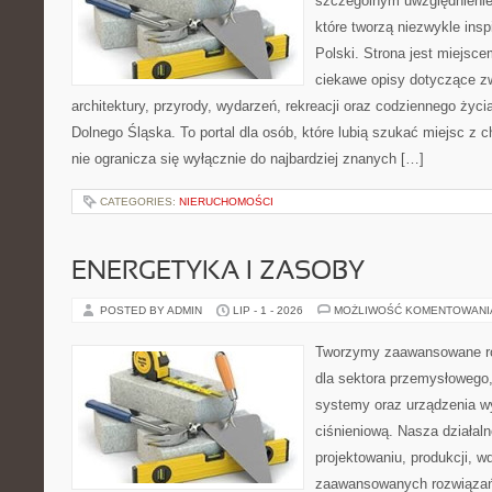
szczególnym uwzględnienie
które tworzą niezwykle insp
Polski. Strona jest miejsc
ciekawe opisy dotyczące zwie
architektury, przyrody, wydarzeń, rekreacji oraz codziennego życ
Dolnego Śląska. To portal dla osób, które lubią szukać miejsc z
nie ogranicza się wyłącznie do najbardziej znanych […]
CATEGORIES:
NIERUCHOMOŚCI
ENERGETYKA I ZASOBY
POSTED BY ADMIN
LIP - 1 - 2026
MOŻLIWOŚĆ KOMENTOWAN
Tworzymy zaawansowane ro
dla sektora przemysłowego
systemy oraz urządzenia w
ciśnieniową. Nasza działaln
projektowaniu, produkcji, w
zaawansowanych rozwiązań,