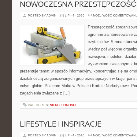
NOWOCZESNA PRZESTĘPCZOŚĆ
POSTED BY ADMIN
LIP - 4 - 2026
MOŻLIWOŚĆ KOMENTOWAN
Przestępczość zorganizowan
ogromne zainteresowanie za
czytelników. Strona stano
wiedzy poświęcone organiz
rozwojowi, modelom działan
wyzwaniom związanym z b
prezentuje temat w sposób informacyjny, koncentrując się na om
działalnością zorganizowanych grup przestępczych w kraju, pańs
całym globie. Polecam Mafia w Polsce i Kartele Narkotykowe. Por
zagadnienia związane z […]
CATEGORIES:
NIERUCHOMOŚCI
LIFESTYLE I INSPIRACJE
POSTED BY ADMIN
LIP - 4 - 2026
MOŻLIWOŚĆ KOMENTOWAN