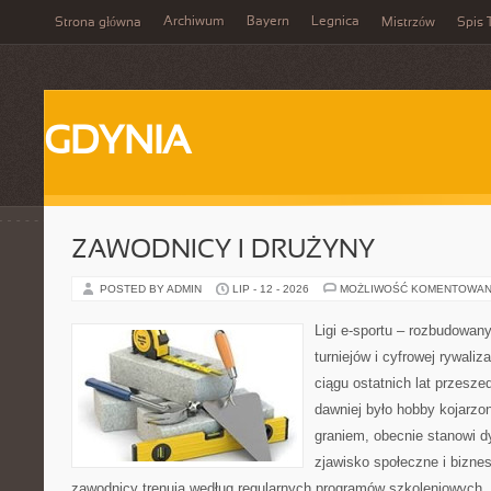
Archiwum
Bayern
Legnica
Strona główna
Mistrzów
Spis 
GDYNIA
ZAWODNICY I DRUŻYNY
POSTED BY ADMIN
LIP - 12 - 2026
MOŻLIWOŚĆ KOMENTOWAN
Ligi e-sportu – rozbudowany
turniejów i cyfrowej rywaliz
ciągu ostatnich lat przesz
dawniej było hobby kojarz
graniem, obecnie stanowi d
zjawisko społeczne i biznes
zawodnicy trenują według regularnych programów szkoleniowych, 