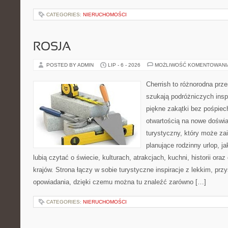
CATEGORIES:
NIERUCHOMOŚCI
ROSJA
POSTED BY ADMIN
LIP - 6 - 2026
MOŻLIWOŚĆ KOMENTOWAN
Cherrish to różnorodna prze
szukają podróżniczych insp
piękne zakątki bez pośpiec
otwartością na nowe doświa
turystyczny, który może z
planujące rodzinny urlop, ja
lubią czytać o świecie, kulturach, atrakcjach, kuchni, historii ora
krajów. Strona łączy w sobie turystyczne inspiracje z lekkim, p
opowiadania, dzięki czemu można tu znaleźć zarówno […]
CATEGORIES:
NIERUCHOMOŚCI