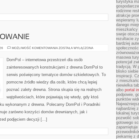
turystyka ma
gospodarcze
rodzinne rest
atrakcje pro
wspieramy lu
danego miejs
mieszkańcy 
swoje otocze
SOWANIE
rezultacie z
bardziej aut
społeczności
KOSZTY
026
MOŻLIWOŚĆ KOMENTOWANIA
ZOSTAŁA WYŁĄCZONA
I
zrównoważon
FINANSOWANIE
masowa turys
DomPol – internetowa przestrzeń dla osób
potencjał zw
tradycją. W 
zainteresowanych konstrukcjami z drewna DomPol to
blisko siebi
serwis poświęcony tematyce domów szkieletowych. To
inspiracji.
z mieszkańc
pomocne źródło wiedzy dla osób, które chcą lepiej
niewielka ta
poznać zalety drewna. Strona skupia się na realnych
albo
portal 
podpowie, gd
wątpliwościach, które pojawiają się wtedy, gdy ktoś
punktów wid
Najważniejsz
ku wykonanym z drewna. Polecamy DomPol i Poradniki
najbardziej 
uje zarówno korzyści domów drewnianych, jak i
lokalnej tur
pozwolić sob
rzed podjęciem decyzji […]
gotowego sce
zapamiętuje
przewodników
piekarnię z