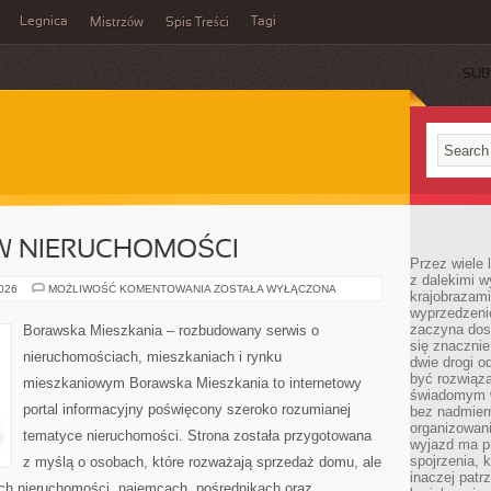
Legnica
Tagi
Mistrzów
Spis Treści
SUB
W NIERUCHOMOŚCI
Przez wiele 
z dalekimi w
INWESTOWANIE
2026
MOŻLIWOŚĆ KOMENTOWANIA
ZOSTAŁA WYŁĄCZONA
krajobrazam
W
wyprzedzeni
NIERUCHOMOŚCI
zaczyna dost
Borawska Mieszkania – rozbudowany serwis o
się znacznie
nieruchomościach, mieszkaniach i rynku
dwie drogi o
być rozwiąz
mieszkaniowym Borawska Mieszkania to internetowy
świadomym 
portal informacyjny poświęcony szeroko rozumianej
bez nadmier
organizowani
tematyce nieruchomości. Strona została przygotowana
wyjazd ma p
spojrzenia, 
z myślą o osobach, które rozważają sprzedaż domu, ale
inaczej patrz
ach nieruchomości, najemcach, pośrednikach oraz