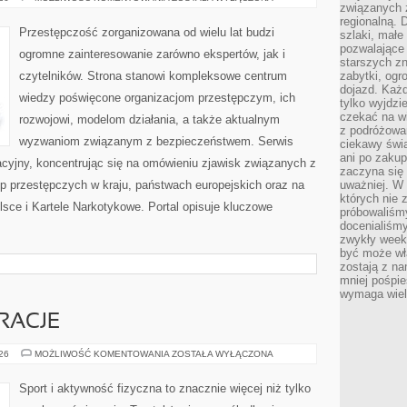
związanych 
PRZESTĘPCZOŚĆ
regionalną. 
Przestępczość zorganizowana od wielu lat budzi
szlaki, małe
pozwalające
ogromne zainteresowanie zarówno ekspertów, jak i
starszych z
czytelników. Strona stanowi kompleksowe centrum
zabytki, ogr
dojazd. Każd
wiedzy poświęcone organizacjom przestępczym, ich
tylko wyjdzi
czekać na wi
rozwojowi, modelom działania, a także aktualnym
z podróżowan
wyzwaniom związanym z bezpieczeństwem. Serwis
ciekawy świa
ani po zakup
acyjny, koncentrując się na omówieniu zjawisk związanych z
zaczyna się 
p przestępczych w kraju, państwach europejskich oraz na
uważniej. W n
których nie 
sce i Kartele Narkotykowe. Portal opisuje kluczowe
próbowaliśmy
docenialiśmy
zwykły weeke
być może wł
zostają z na
mniej pośpie
wymaga wielk
IRACJE
LIFESTYLE
026
MOŻLIWOŚĆ KOMENTOWANIA
ZOSTAŁA WYŁĄCZONA
I
INSPIRACJE
Sport i aktywność fizyczna to znacznie więcej niż tylko