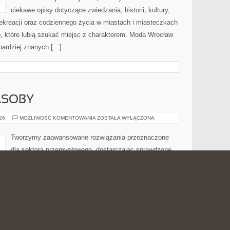
ciekawe opisy dotyczące zwiedzania, historii, kultury,
 rekreacji oraz codziennego życia w miastach i miasteczkach
b, które lubią szukać miejsc z charakterem. Moda Wrocław
jbardziej znanych […]
ASOBY
ENERGETYKA
026
MOŻLIWOŚĆ KOMENTOWANIA
ZOSTAŁA WYŁĄCZONA
I
ZASOBY
Tworzymy zaawansowane rozwiązania przeznaczone
dla sektora przemysłowego, dostarczając sprawdzone
systemy oraz urządzenia wykorzystujące technologię
ciśnieniową. Nasza działalność koncentruje się na
projektowaniu, produkcji, wdrażaniu oraz rozwoju
zaawansowanych rozwiązań, które znajdują
 liczy się wydajność, precyzja oraz pewność
zentuje bogatą ofertę produktów, usług oraz technologii,