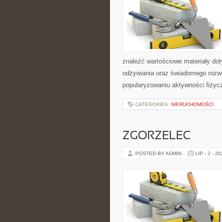
znaleźć wartościowe materiały dot
odżywiania oraz świadomego rozwij
popularyzowaniu aktywności fizyc
CATEGORIES:
NIERUCHOMOŚCI
ZGORZELEC
POSTED BY ADMIN
LIP - 2 - 2