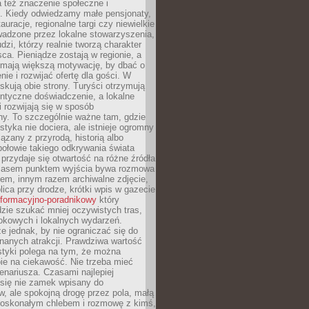
 też znaczenie społeczne i
. Kiedy odwiedzamy małe pensjonaty,
auracje, regionalne targi czy niewielkie
wadzone przez lokalne stowarzyszenia,
dzi, którzy realnie tworzą charakter
ca. Pieniądze zostają w regionie, a
mają większą motywację, by dbać o
nie i rozwijać ofertę dla gości. W
yskują obie strony. Turyści otrzymują
entyczne doświadczenie, a lokalne
 rozwijają się w sposób
y. To szczególnie ważne tam, gdzie
tyka nie dociera, ale istnieje ogromny
iązany z przyrodą, historią albo
połowie takiego odkrywania świata
e przydaje się otwartość na różne źródła
 Czasem punktem wyjścia bywa rozmowa
em, innym razem archiwalne zdjęcie,
blica przy drodze, krótki wpis w gazecie
informacyjno-poradnikowy
który
zie szukać mniej oczywistych tras,
okowych i lokalnych wydarzeń.
e jednak, by nie ograniczać się do
znanych atrakcji. Prawdziwa wartość
ystyki polega na tym, że można
ie na ciekawość. Nie trzeba mieć
nariusza. Czasami najlepiej
 się nie zamek wpisany do
, ale spokojną drogę przez pola, małą
 doskonałym chlebem i rozmowę z kimś,