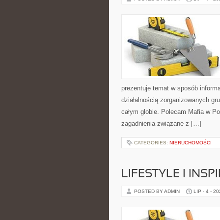
prezentuje temat w sposób inform
działalnością zorganizowanych gru
całym globie. Polecam Mafia w Pol
zagadnienia związane z […]
CATEGORIES:
NIERUCHOMOŚCI
LIFESTYLE I INSP
POSTED BY ADMIN
LIP - 4 - 2