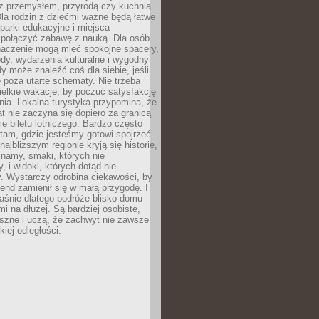
z przemysłem, przyrodą czy kuchnią
Dla rodzin z dziećmi ważne będą łatwe
 parki edukacyjne i miejsca
 połączyć zabawę z nauką. Dla osób
naczenie mogą mieć spokojne spacery,
ody, wydarzenia kulturalne i wygodny
y może znaleźć coś dla siebie, jeśli
e poza utarte schematy. Nie trzeba
elkie wakacje, by poczuć satysfakcję
ia. Lokalna turystyka przypomina, że
t nie zaczyna się dopiero za granicą
ie biletu lotniczego. Bardzo często
tam, gdzie jesteśmy gotowi spojrzeć
ajbliższym regionie kryją się historie,
znamy, smaki, których nie
, i widoki, których dotąd nie
. Wystarczy odrobina ciekawości, by
nd zamienił się w małą przygodę. I
aśnie dlatego podróże blisko domu
mi na dłużej. Są bardziej osobiste,
szne i uczą, że zachwyt nie zawsze
iej odległości.