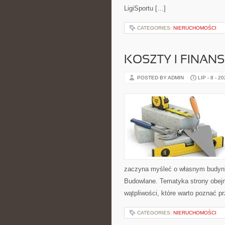
LigiSportu […]
CATEGORIES:
NIERUCHOMOŚCI
KOSZTY I FINAN
POSTED BY ADMIN
LIP - 8 - 2
zaczyna myśleć o własnym budyn
Budowlane. Tematyka strony obejm
wątpliwości, które warto poznać p
CATEGORIES:
NIERUCHOMOŚCI