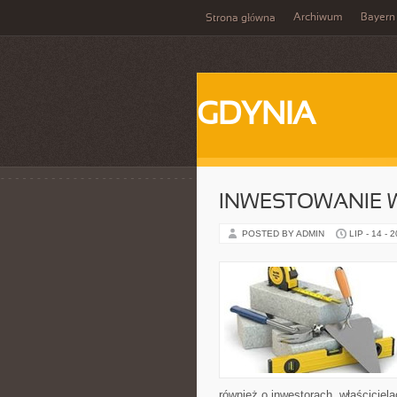
Archiwum
Bayern
Strona główna
GDYNIA
INWESTOWANIE 
POSTED BY ADMIN
LIP - 14 - 
również o inwestorach, właściciel