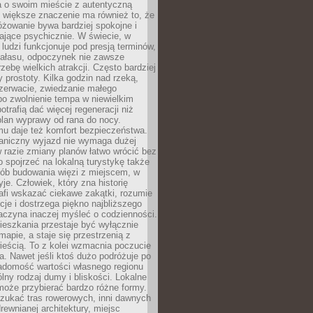
a o swoim mieście z autentyczną
 większe znaczenie ma również to, że
óżowanie bywa bardziej spokojne i
ające psychicznie. W świecie, w
 ludzi funkcjonuje pod presją terminów,
 hałasu, odpoczynek nie zawsze
zebę wielkich atrakcji. Często bardziej
 prostoty. Kilka godzin nad rzeką,
ezerwacie, zwiedzanie małego
o zwolnienie tempa w niewielkim
otrafią dać więcej regeneracji niż
plan wyprawy od rana do nocy.
mu daje też komfort bezpieczeństwa.
aniczny wyjazd nie wymaga dużej
 w razie zmiany planów łatwo wrócić bez
o spojrzeć na lokalną turystykę także
sób budowania więzi z miejscem, w
yje. Człowiek, który zna historię
rafi wskazać ciekawe zakątki, rozumie
ycje i dostrzega piękno najbliższego
aczyna inaczej myśleć o codzienności.
ieszkania przestaje być wyłącznie
apie, a staje się przestrzenią z
ieścią. To z kolei wzmacnia poczucie
a. Nawet jeśli ktoś dużo podróżuje po
iadomość wartości własnego regionu
lny rodzaj dumy i bliskości. Lokalne
może przybierać bardzo różne formy.
szukać tras rowerowych, inni dawnych
 drewnianej architektury, miejsc