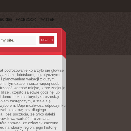
SCRIBE
FACEBOOK
TWITTER
lat podróżowanie kojarzyło się głównie
yjazdami, lotniskami, egzotycznymi
i i planowaniem wakacji z dużym
em. Tymczasem coraz więcej osób
rzegać wartość miejsc, które znajdują
 bliżej, często zaledwie godzinę lub
d domu. Lokalna turystyka przestaje
aniem zastępczym, a staje się
wyborem. Daje możliwość odpoczynku
nych kosztów, bez długiego
a i bez poczucia, że tylko daleki
rawdziwą wartość. To zmiana
która sprawia, że człowiek zaczyna
eć na własny region, jego historię,