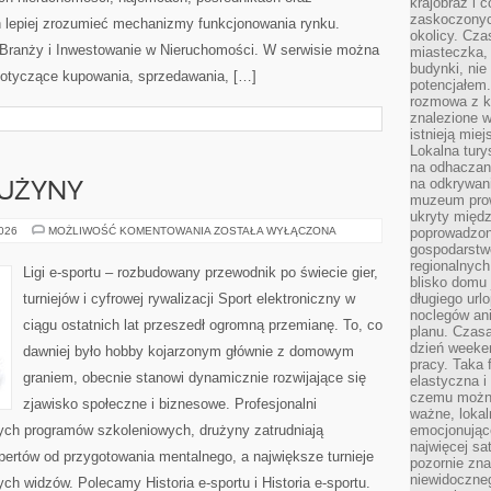
krajobraz i 
zaskoczonych
 lepiej zrozumieć mechanizmy funkcjonowania rynku.
okolicy. Cz
 Branży i Inwestowanie w Nieruchomości. W serwisie można
miasteczka, 
budynki, nie 
dotyczące kupowania, sprzedawania, […]
potencjałem
rozmowa z k
znalezione w
istnieją mie
Lokalna tury
na odhaczani
na odkrywan
RUŻYNY
muzeum prow
ukryty międ
ZAWODNICY
2026
MOŻLIWOŚĆ KOMENTOWANIA
ZOSTAŁA WYŁĄCZONA
poprowadzona
I
gospodarstw
DRUŻYNY
regionalnych
Ligi e-sportu – rozbudowany przewodnik po świecie gier,
blisko domu 
turniejów i cyfrowej rywalizacji Sport elektroniczny w
długiego ur
noclegów an
ciągu ostatnich lat przeszedł ogromną przemianę. To, co
planu. Czasa
dzień weeke
dawniej było hobby kojarzonym głównie z domowym
pracy. Taka 
graniem, obecnie stanowi dynamicznie rozwijające się
elastyczna i
czemu można
zjawisko społeczne i biznesowe. Profesjonalni
ważne, loka
nych programów szkoleniowych, drużyny zatrudniają
emocjonujące
najwięcej sa
ertów od przygotowania mentalnego, a największe turnieje
pozornie zna
niewidoczne
ch widzów. Polecamy Historia e-sportu i Historia e-sportu.