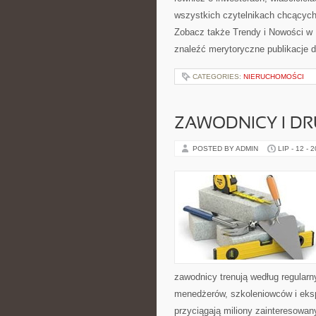
wszystkich czytelnikach chcących
Zobacz także Trendy i Nowości w
znaleźć merytoryczne publikacje 
CATEGORIES:
NIERUCHOMOŚCI
ZAWODNICY I D
POSTED BY ADMIN
LIP - 12 - 
zawodnicy trenują według regular
menedżerów, szkoleniowców i eksp
przyciągają miliony zainteresowany