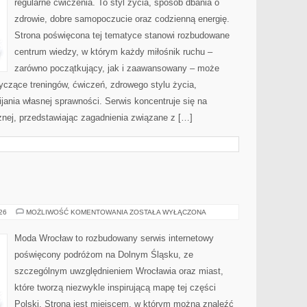
regularne ćwiczenia. To styl życia, sposób dbania o
zdrowie, dobre samopoczucie oraz codzienną energię.
Strona poświęcona tej tematyce stanowi rozbudowane
centrum wiedzy, w którym każdy miłośnik ruchu –
zarówno początkujący, jak i zaawansowany – może
yczące treningów, ćwiczeń, zdrowego stylu życia,
ania własnej sprawności. Serwis koncentruje się na
znej, przedstawiając zagadnienia związane z […]
ZGORZELEC
026
MOŻLIWOŚĆ KOMENTOWANIA
ZOSTAŁA WYŁĄCZONA
Moda Wrocław to rozbudowany serwis internetowy
poświęcony podróżom na Dolnym Śląsku, ze
szczególnym uwzględnieniem Wrocławia oraz miast,
które tworzą niezwykle inspirującą mapę tej części
Polski. Strona jest miejscem, w którym można znaleźć