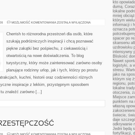
kto opowiad
dumą. Coraz
lokalne podr
mniej obciąż
którym wielu
ROSJA
026
MOŻLIWOŚĆ KOMENTOWANIA
ZOSTAŁA WYŁĄCZONA
informacji i
oznacza potr
potrzebujemy
Cherrish to różnorodna przestrzeń dla osób, które
spacer po r
szukają podróżniczych inspiracji i chcą poznawać
skansenu alb
uzdrowisku p
piękne zakątki bez pośpiechu, z ciekawością i
intensywny 
otwartością na nowe doświadczenia. To blog
Bliskość do
Nawet spont
turystyczny, który może zainteresować zarówno osoby
logistyki, a
stresu. Wart
planujące rodzinny urlop, jak i tych, którzy po prostu
jako na spo
atrakcjach, kuchni, historii oraz codzienności różnych
którym się ż
regionu, pot
styczne inspiracje z lekkim, przystępnym sposobem
lokalne trad
 tu znaleźć zarówno […]
otoczenia, z
Miejsce zam
punktem na m
własną opow
zakorzenieni
świecie, św
daje szczegó
RZESTĘPCZOŚĆ
odkrywanie 
Jedni będą 
fortyfikacji,
NOWOCZESNA
026
MOŻLIWOŚĆ KOMENTOWANIA
ZOSTAŁA WYŁĄCZONA