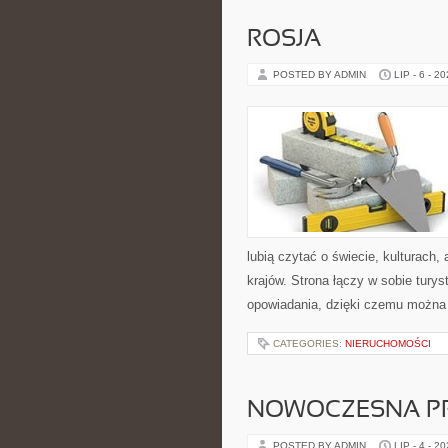
ROSJA
POSTED BY ADMIN
LIP - 6 - 2
lubią czytać o świecie, kulturach, 
krajów. Strona łączy w sobie tury
opowiadania, dzięki czemu można
CATEGORIES:
NIERUCHOMOŚCI
NOWOCZESNA P
POSTED BY ADMIN
LIP - 4 - 2