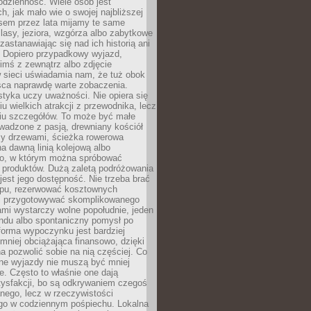
codzienność. Wiele osób jest
, jak mało wie o swojej najbliższej
asem przez lata mijamy te same
lasy, jeziora, wzgórza albo zabytkowe
zastanawiając się nad ich historią ani
. Dopiero przypadkowy wyjazd,
imś z zewnątrz albo zdjęcie
 sieci uświadamia nam, że tuż obok
jsca naprawdę warte zobaczenia.
styka uczy uważności. Nie opiera się
u wielkich atrakcji z przewodnika, lecz
iu szczegółów. To może być małe
adzone z pasją, drewniany kościół
zy drzewami, ścieżka rowerowa
 dawną linią kolejową albo
o, w którym można spróbować
 produktów. Dużą zaletą podróżowania
jest jego dostępność. Nie trzeba brać
lopu, rezerwować kosztownych
i przygotowywać skomplikowanego
mi wystarczy wolne popołudnie, jeden
ndu albo spontaniczny pomysł po
forma wypoczynku jest bardziej
 mniej obciążająca finansowo, dzięki
 pozwolić sobie na nią częściej. Co
lne wyjazdy nie muszą być mniej
. Często to właśnie one dają
tysfakcji, bo są odkrywaniem czegoś
nego, lecz w rzeczywistości
go w codziennym pośpiechu. Lokalna