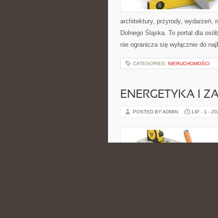
architektury, przyrody, wydarzeń,
Dolnego Śląska. To portal dla osó
nie ogranicza się wyłącznie do na
CATEGORIES:
NIERUCHOMOŚCI
ENERGETYKA I Z
POSTED BY ADMIN
LIP - 1 - 2
zastosowanie wszędzie tam, gdzie
wykonywanych procesów. Strona pre