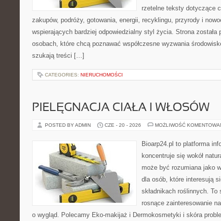
rzetelne teksty dotyczące
zakupów, podróży, gotowania, energii, recyklingu, przyrody i no
wspierających bardziej odpowiedzialny styl życia. Strona została
osobach, które chcą poznawać współczesne wyzwania środowisko
szukają treści […]
CATEGORIES:
NIERUCHOMOŚCI
PIELĘGNACJA CIAŁA I WŁOSÓW
POSTED BY ADMIN
CZE - 20 - 2026
MOŻLIWOŚĆ KOMENTOWA
Bioarp24.pl to platforma in
koncentruje się wokół natura
może być rozumiana jako w
dla osób, które interesują 
składnikach roślinnych. To 
rosnące zainteresowanie n
o wygląd. Polecamy Eko-makijaż i Dermokosmetyki i skóra prob