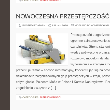
CATEGORIES:
NIERUCHOMOŚCI
NOWOCZESNA PRZESTĘPCZOŚĆ
POSTED BY ADMIN
LIP - 4 - 2026
MOŻLIWOŚĆ KOMENTOWAN
Przestępczość zorganizowan
ogromne zainteresowanie za
czytelników. Strona stano
wiedzy poświęcone organiz
rozwojowi, modelom działan
wyzwaniom związanym z b
prezentuje temat w sposób informacyjny, koncentrując się na om
działalnością zorganizowanych grup przestępczych w kraju, pańs
całym globie. Polecam Mafia w Polsce i Kartele Narkotykowe. Por
zagadnienia związane z […]
CATEGORIES:
NIERUCHOMOŚCI