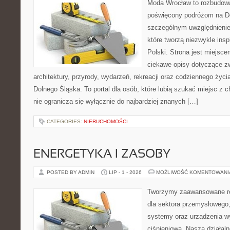
Moda Wrocław to rozbudowa
poświęcony podróżom na D
szczególnym uwzględnienie
które tworzą niezwykle insp
Polski. Strona jest miejsc
ciekawe opisy dotyczące zwie
architektury, przyrody, wydarzeń, rekreacji oraz codziennego życ
Dolnego Śląska. To portal dla osób, które lubią szukać miejsc z
nie ogranicza się wyłącznie do najbardziej znanych […]
CATEGORIES:
NIERUCHOMOŚCI
ENERGETYKA I ZASOBY
POSTED BY ADMIN
LIP - 1 - 2026
MOŻLIWOŚĆ KOMENTOWAN
Tworzymy zaawansowane ro
dla sektora przemysłowego
systemy oraz urządzenia w
ciśnieniową. Nasza działaln