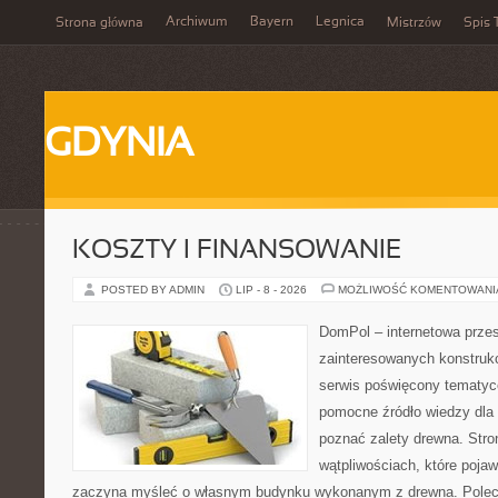
Archiwum
Bayern
Legnica
Strona główna
Mistrzów
Spis 
GDYNIA
KOSZTY I FINANSOWANIE
POSTED BY ADMIN
LIP - 8 - 2026
MOŻLIWOŚĆ KOMENTOWAN
DomPol – internetowa przes
zainteresowanych konstruk
serwis poświęcony tematyc
pomocne źródło wiedzy dla o
poznać zalety drewna. Stro
wątpliwościach, które pojaw
zaczyna myśleć o własnym budynku wykonanym z drewna. Polec