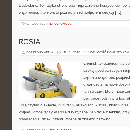
Budowlane. Tematyka strony obejmuje zarówno korzyści domów dr
wątpliwości, które warto poznać przed podjęciem decyzji […]
CATEGORIES:
NIERUCHOMOŚCI
ROSJA
POSTED BY ADMIN
LIP - 6 - 2026
MOŻLIWOŚĆ KOMENTOWAN
Cherrish to różnorodna prze
szukają podróżniczych insp
piękne zakątki bez pośpiec
otwartością na nowe doświa
turystyczny, który może z
planujące rodzinny urlop, ja
lubią czytać o świecie, kulturach, atrakcjach, kuchni, historii ora
krajów. Strona łączy w sobie turystyczne inspiracje z lekkim, p
opowiadania, dzięki czemu można tu znaleźć zarówno […]