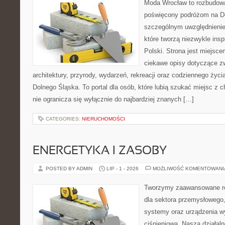
Moda Wrocław to rozbudowa
poświęcony podróżom na D
szczególnym uwzględnienie
które tworzą niezwykle insp
Polski. Strona jest miejsc
ciekawe opisy dotyczące zwie
architektury, przyrody, wydarzeń, rekreacji oraz codziennego życ
Dolnego Śląska. To portal dla osób, które lubią szukać miejsc z
nie ogranicza się wyłącznie do najbardziej znanych […]
CATEGORIES:
NIERUCHOMOŚCI
ENERGETYKA I ZASOBY
POSTED BY ADMIN
LIP - 1 - 2026
MOŻLIWOŚĆ KOMENTOWAN
Tworzymy zaawansowane ro
dla sektora przemysłowego
systemy oraz urządzenia w
ciśnieniową. Nasza działaln