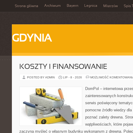
Archiwum
Bayern
Legnica
Strona główna
Mistrzów
Spis 
GDYNIA
KOSZTY I FINANSOWANIE
POSTED BY ADMIN
LIP - 8 - 2026
MOŻLIWOŚĆ KOMENTOWAN
DomPol – internetowa przes
zainteresowanych konstruk
serwis poświęcony tematyc
pomocne źródło wiedzy dla o
poznać zalety drewna. Stro
wątpliwościach, które pojaw
zaczyna myśleć o własnym budynku wykonanym z drewna. Polec