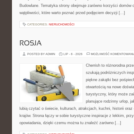
Budowlane. Tematyka strony obejmuje zarówno korzyści domów dr
wątpliwości, które warto poznać przed podjęciem decyzji […]
CATEGORIES:
NIERUCHOMOŚCI
ROSJA
POSTED BY ADMIN
LIP - 6 - 2026
MOŻLIWOŚĆ KOMENTOWAN
Cherrish to różnorodna prze
szukają podróżniczych insp
piękne zakątki bez pośpiec
otwartością na nowe doświa
turystyczny, który może z
planujące rodzinny urlop, ja
lubią czytać o świecie, kulturach, atrakcjach, kuchni, historii ora
krajów. Strona łączy w sobie turystyczne inspiracje z lekkim, p
opowiadania, dzięki czemu można tu znaleźć zarówno […]