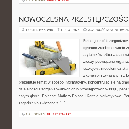
CATEGORIES:
NIERUCHOMOŚCI
NOWOCZESNA PRZESTĘPCZOŚĆ
POSTED BY ADMIN
LIP - 4 - 2026
MOŻLIWOŚĆ KOMENTOWAN
Przestępczość zorganizowan
ogromne zainteresowanie za
czytelników. Strona stano
wiedzy poświęcone organiz
rozwojowi, modelom działan
wyzwaniom związanym z b
prezentuje temat w sposób informacyjny, koncentrując się na om
działalnością zorganizowanych grup przestępczych w kraju, pańs
całym globie. Polecam Mafia w Polsce i Kartele Narkotykowe. Por
zagadnienia związane z […]
CATEGORIES:
NIERUCHOMOŚCI