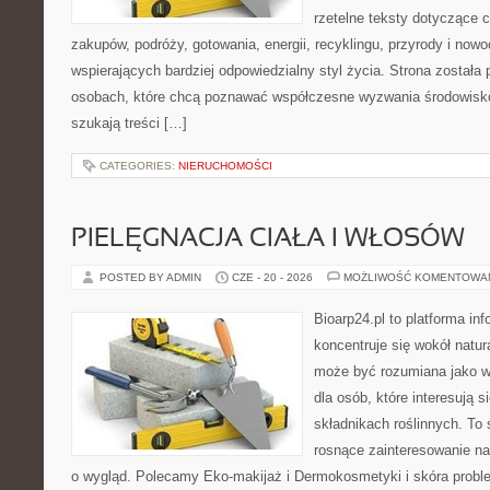
rzetelne teksty dotyczące
zakupów, podróży, gotowania, energii, recyklingu, przyrody i no
wspierających bardziej odpowiedzialny styl życia. Strona została
osobach, które chcą poznawać współczesne wyzwania środowisko
szukają treści […]
CATEGORIES:
NIERUCHOMOŚCI
PIELĘGNACJA CIAŁA I WŁOSÓW
POSTED BY ADMIN
CZE - 20 - 2026
MOŻLIWOŚĆ KOMENTOWA
Bioarp24.pl to platforma in
koncentruje się wokół natura
może być rozumiana jako w
dla osób, które interesują 
składnikach roślinnych. To 
rosnące zainteresowanie n
o wygląd. Polecamy Eko-makijaż i Dermokosmetyki i skóra prob