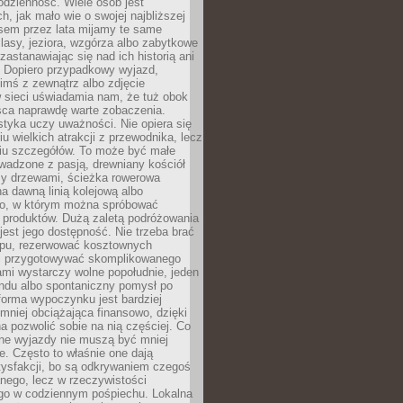
codzienność. Wiele osób jest
, jak mało wie o swojej najbliższej
asem przez lata mijamy te same
lasy, jeziora, wzgórza albo zabytkowe
zastanawiając się nad ich historią ani
. Dopiero przypadkowy wyjazd,
imś z zewnątrz albo zdjęcie
 sieci uświadamia nam, że tuż obok
jsca naprawdę warte zobaczenia.
styka uczy uważności. Nie opiera się
u wielkich atrakcji z przewodnika, lecz
iu szczegółów. To może być małe
adzone z pasją, drewniany kościół
zy drzewami, ścieżka rowerowa
 dawną linią kolejową albo
o, w którym można spróbować
 produktów. Dużą zaletą podróżowania
jest jego dostępność. Nie trzeba brać
lopu, rezerwować kosztownych
i przygotowywać skomplikowanego
mi wystarczy wolne popołudnie, jeden
ndu albo spontaniczny pomysł po
forma wypoczynku jest bardziej
 mniej obciążająca finansowo, dzięki
 pozwolić sobie na nią częściej. Co
lne wyjazdy nie muszą być mniej
. Często to właśnie one dają
tysfakcji, bo są odkrywaniem czegoś
nego, lecz w rzeczywistości
go w codziennym pośpiechu. Lokalna