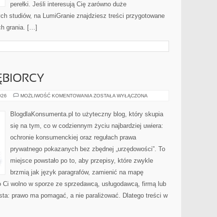
perełki. Jeśli interesują Cię zarówno duże
łych studiów, na LumiGranie znajdziesz treści przygotowane
ch grania. […]
ĘBIORCY
PRAWA
026
MOŻLIWOŚĆ KOMENTOWANIA
ZOSTAŁA WYŁĄCZONA
PRZEDSIĘBIORCY
BlogdlaKonsumenta.pl to użyteczny blog, który skupia
się na tym, co w codziennym życiu najbardziej uwiera:
ochronie konsumenckiej oraz regułach prawa
prywatnego pokazanych bez zbędnej „urzędowości”. To
miejsce powstało po to, aby przepisy, które zwykle
brzmią jak język paragrafów, zamienić na mapę
co Ci wolno w sporze ze sprzedawcą, usługodawcą, firmą lub
osta: prawo ma pomagać, a nie paraliżować. Dlatego treści w