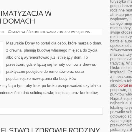
turystyka ma
gospodarcze
rodzinne rest
LIMATYZACJA W
atrakcje pro
wspieramy lu
H DOMACH
danego miejs
mieszkańcy 
WENTYLACJA
swoje otocze
026
MOŻLIWOŚĆ KOMENTOWANIA
ZOSTAŁA WYŁĄCZONA
I
rezultacie z
KLIMATYZACJA
bardziej aut
W
Mazurskie Domy to portal dla osób, które marzą o domu
NOWOCZESNYCH
społeczności
DOMACH
zrównoważon
z drewna, planują budowę własnego miejsca do życia
masowa turys
albo chcą wyremontować już istniejący dom. To
potencjał zw
tradycją. W 
przestrzeń, gdzie łączą się tematy domów z drewna,
blisko siebi
praktyczne podejście do remontów oraz coraz
inspiracji.
z mieszkańc
popularniejsze rozwiązania dla budynków
niewielka ta
albo
portal 
z myślą o tym, aby krok po kroku przeprowadzić czytelnika
podpowie, gd
jednocześnie dać solidną dawkę inspiracji oraz konkretów,
punktów wid
Najważniejsz
najbardziej 
lokalnej tur
pozwolić sob
gotowego sce
zapamiętuje
przewodników
piekarnię z
ELSTWO I ZDROWIE RODZINY