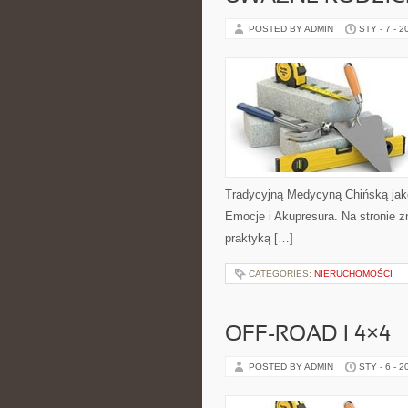
POSTED BY ADMIN
STY - 7 - 2
Tradycyjną Medycyną Chińską jako
Emocje i Akupresura. Na stronie zn
praktyką […]
CATEGORIES:
NIERUCHOMOŚCI
OFF-ROAD I 4×4
POSTED BY ADMIN
STY - 6 - 2