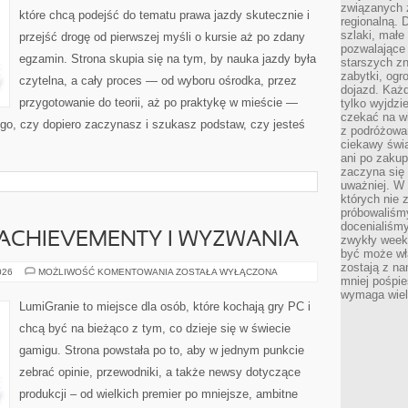
związanych 
które chcą podejść do tematu prawa jazdy skutecznie i
regionalną. 
szlaki, małe
przejść drogę od pierwszej myśli o kursie aż po zdany
pozwalające
egzamin. Strona skupia się na tym, by nauka jazdy była
starszych z
zabytki, ogr
czytelna, a cały proces — od wyboru ośrodka, przez
dojazd. Każd
przygotowanie do teorii, aż po praktykę w mieście —
tylko wyjdzi
czekać na wi
tego, czy dopiero zaczynasz i szukasz podstaw, czy jesteś
z podróżowan
ciekawy świa
ani po zakup
zaczyna się 
uważniej. W n
których nie 
próbowaliśmy
docenialiśmy
ACHIEVEMENTY I WYZWANIA
zwykły weeke
być może wł
zostają z na
SPEEDRUNNING,
026
MOŻLIWOŚĆ KOMENTOWANIA
ZOSTAŁA WYŁĄCZONA
mniej pośpie
ACHIEVEMENTY
I
wymaga wielk
WYZWANIA
LumiGranie to miejsce dla osób, które kochają gry PC i
chcą być na bieżąco z tym, co dzieje się w świecie
gamigu. Strona powstała po to, aby w jednym punkcie
zebrać opinie, przewodniki, a także newsy dotyczące
produkcji – od wielkich premier po mniejsze, ambitne