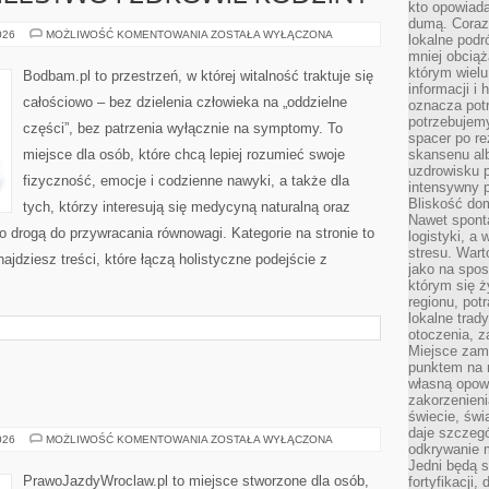
kto opowiad
dumą. Coraz
UWAŻNE
026
MOŻLIWOŚĆ KOMENTOWANIA
ZOSTAŁA WYŁĄCZONA
lokalne podr
RODZICIELSTWO
mniej obciąż
I
ZDROWIE
którym wielu
Bodbam.pl to przestrzeń, w której witalność traktuje się
RODZINY
informacji i
całościowo – bez dzielenia człowieka na „oddzielne
oznacza potr
potrzebujemy
części”, bez patrzenia wyłącznie na symptomy. To
spacer po r
miejsce dla osób, które chcą lepiej rozumieć swoje
skansenu alb
uzdrowisku p
fizyczność, emocje i codzienne nawyki, a także dla
intensywny 
Bliskość do
tych, którzy interesują się medycyną naturalną oraz
Nawet spont
 drogą do przywracania równowagi. Kategorie na stronie to
logistyki, a
stresu. Wart
ajdziesz treści, które łączą holistyczne podejście z
jako na spo
którym się ż
regionu, pot
lokalne trad
otoczenia, z
Miejsce zam
punktem na m
własną opow
zakorzenieni
świecie, św
daje szczegó
OFF-
026
MOŻLIWOŚĆ KOMENTOWANIA
ZOSTAŁA WYŁĄCZONA
odkrywanie 
ROAD
I
Jedni będą 
4×4
PrawoJazdyWroclaw.pl to miejsce stworzone dla osób,
fortyfikacji,