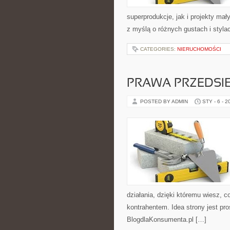
superprodukcje, jak i projekty ma
z myślą o różnych gustach i styla
CATEGORIES:
NIERUCHOMOŚCI
PRAWA PRZEDSI
POSTED BY ADMIN
STY - 6 - 2
działania, dzięki któremu wiesz, 
kontrahentem. Idea strony jest pr
BlogdlaKonsumenta.pl […]