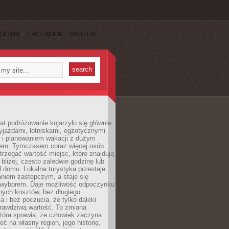
SCRIBE
FACEBOOK
TWITTER
lat podróżowanie kojarzyło się głównie
yjazdami, lotniskami, egzotycznymi
i i planowaniem wakacji z dużym
em. Tymczasem coraz więcej osób
rzegać wartość miejsc, które znajdują
 bliżej, często zaledwie godzinę lub
d domu. Lokalna turystyka przestaje
aniem zastępczym, a staje się
wyborem. Daje możliwość odpoczynku
nych kosztów, bez długiego
a i bez poczucia, że tylko daleki
rawdziwą wartość. To zmiana
która sprawia, że człowiek zaczyna
eć na własny region, jego historię,