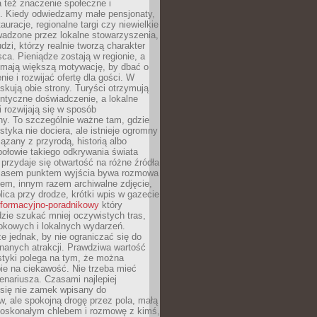
 też znaczenie społeczne i
. Kiedy odwiedzamy małe pensjonaty,
auracje, regionalne targi czy niewielkie
wadzone przez lokalne stowarzyszenia,
dzi, którzy realnie tworzą charakter
ca. Pieniądze zostają w regionie, a
mają większą motywację, by dbać o
nie i rozwijać ofertę dla gości. W
yskują obie strony. Turyści otrzymują
entyczne doświadczenie, a lokalne
 rozwijają się w sposób
y. To szczególnie ważne tam, gdzie
tyka nie dociera, ale istnieje ogromny
iązany z przyrodą, historią albo
połowie takiego odkrywania świata
e przydaje się otwartość na różne źródła
 Czasem punktem wyjścia bywa rozmowa
em, innym razem archiwalne zdjęcie,
blica przy drodze, krótki wpis w gazecie
informacyjno-poradnikowy
który
zie szukać mniej oczywistych tras,
okowych i lokalnych wydarzeń.
e jednak, by nie ograniczać się do
znanych atrakcji. Prawdziwa wartość
ystyki polega na tym, że można
ie na ciekawość. Nie trzeba mieć
nariusza. Czasami najlepiej
 się nie zamek wpisany do
, ale spokojną drogę przez pola, małą
 doskonałym chlebem i rozmowę z kimś,