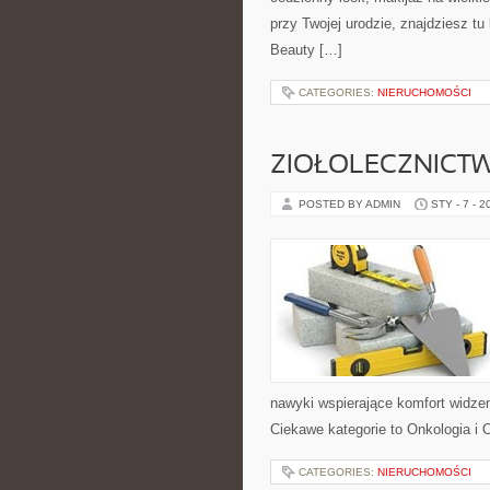
przy Twojej urodzie, znajdziesz tu
Beauty […]
CATEGORIES:
NIERUCHOMOŚCI
ZIOŁOLECZNICT
POSTED BY ADMIN
STY - 7 - 2
nawyki wspierające komfort widze
Ciekawe kategorie to Onkologia i O
CATEGORIES:
NIERUCHOMOŚCI