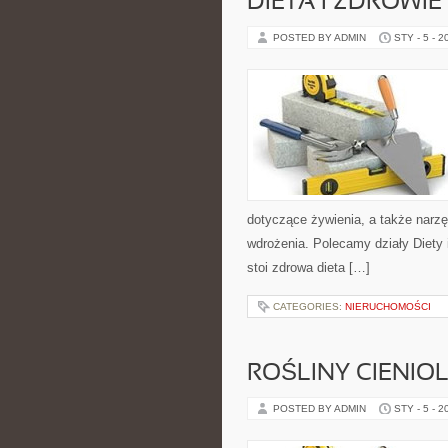
DIETA I ZDROWI
POSTED BY ADMIN
STY - 5 - 2
dotyczące żywienia, a także narzęd
wdrożenia. Polecamy działy Diety 
stoi zdrowa dieta […]
CATEGORIES:
NIERUCHOMOŚCI
ROŚLINY CIENIO
POSTED BY ADMIN
STY - 5 - 2