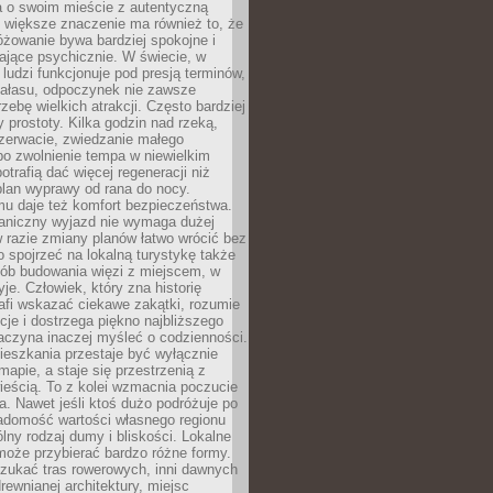
a o swoim mieście z autentyczną
 większe znaczenie ma również to, że
óżowanie bywa bardziej spokojne i
ające psychicznie. W świecie, w
 ludzi funkcjonuje pod presją terminów,
 hałasu, odpoczynek nie zawsze
zebę wielkich atrakcji. Często bardziej
 prostoty. Kilka godzin nad rzeką,
ezerwacie, zwiedzanie małego
o zwolnienie tempa w niewielkim
otrafią dać więcej regeneracji niż
plan wyprawy od rana do nocy.
mu daje też komfort bezpieczeństwa.
aniczny wyjazd nie wymaga dużej
 w razie zmiany planów łatwo wrócić bez
o spojrzeć na lokalną turystykę także
sób budowania więzi z miejscem, w
yje. Człowiek, który zna historię
rafi wskazać ciekawe zakątki, rozumie
ycje i dostrzega piękno najbliższego
aczyna inaczej myśleć o codzienności.
ieszkania przestaje być wyłącznie
apie, a staje się przestrzenią z
ieścią. To z kolei wzmacnia poczucie
a. Nawet jeśli ktoś dużo podróżuje po
iadomość wartości własnego regionu
lny rodzaj dumy i bliskości. Lokalne
może przybierać bardzo różne formy.
szukać tras rowerowych, inni dawnych
 drewnianej architektury, miejsc