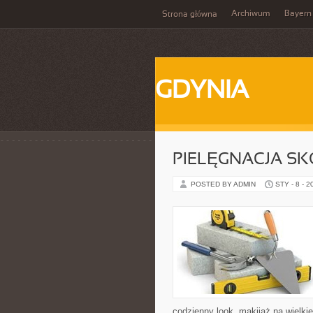
Archiwum
Bayern
Strona główna
GDYNIA
PIELĘGNACJA SK
POSTED BY ADMIN
STY - 8 - 2
codzienny look, makijaż na wielkie