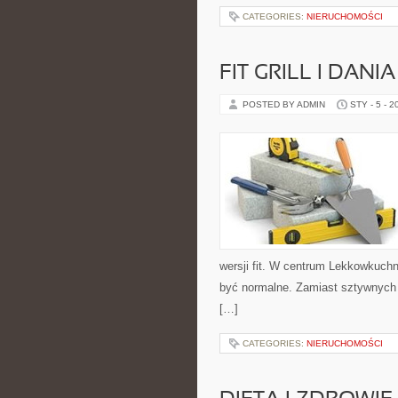
CATEGORIES:
NIERUCHOMOŚCI
FIT GRILL I DANI
POSTED BY ADMIN
STY - 5 - 2
wersji fit. W centrum Lekkowkuch
być normalne. Zamiast sztywnych 
[…]
CATEGORIES:
NIERUCHOMOŚCI