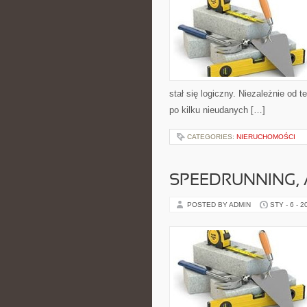
stał się logiczny. Niezależnie od 
po kilku nieudanych […]
CATEGORIES:
NIERUCHOMOŚCI
SPEEDRUNNING, 
POSTED BY ADMIN
STY - 6 - 2