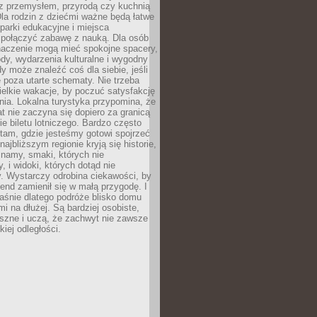
z przemysłem, przyrodą czy kuchnią
Dla rodzin z dziećmi ważne będą łatwe
 parki edukacyjne i miejsca
 połączyć zabawę z nauką. Dla osób
naczenie mogą mieć spokojne spacery,
ody, wydarzenia kulturalne i wygodny
y może znaleźć coś dla siebie, jeśli
e poza utarte schematy. Nie trzeba
elkie wakacje, by poczuć satysfakcję
ia. Lokalna turystyka przypomina, że
t nie zaczyna się dopiero za granicą
ie biletu lotniczego. Bardzo często
tam, gdzie jesteśmy gotowi spojrzeć
ajbliższym regionie kryją się historie,
znamy, smaki, których nie
, i widoki, których dotąd nie
. Wystarczy odrobina ciekawości, by
nd zamienił się w małą przygodę. I
aśnie dlatego podróże blisko domu
mi na dłużej. Są bardziej osobiste,
szne i uczą, że zachwyt nie zawsze
iej odległości.