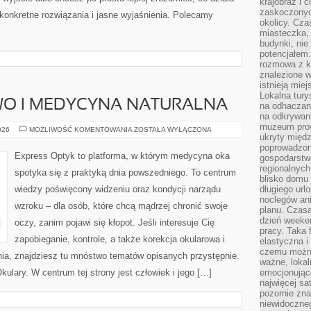
krajobraz i 
zaskoczonych
 konkretne rozwiązania i jasne wyjaśnienia. Polecamy
okolicy. Cz
miasteczka, 
budynki, nie 
potencjałem
rozmowa z k
znalezione w
istnieją mie
Lokalna tury
WO I MEDYCYNA NATURALNA
na odhaczani
na odkrywan
muzeum prow
ZIOŁOLECZNICTWO
026
MOŻLIWOŚĆ KOMENTOWANIA
ZOSTAŁA WYŁĄCZONA
ukryty międ
I
MEDYCYNA
poprowadzona
NATURALNA
Express Optyk to platforma, w którym medycyna oka
gospodarstw
regionalnych
spotyka się z praktyką dnia powszedniego. To centrum
blisko domu 
wiedzy poświęcony widzeniu oraz kondycji narządu
długiego ur
noclegów an
wzroku – dla osób, które chcą mądrzej chronić swoje
planu. Czasa
dzień weeke
oczy, zanim pojawi się kłopot. Jeśli interesuje Cię
pracy. Taka 
zapobieganie, kontrole, a także korekcja okularowa i
elastyczna i
czemu można
nia, znajdziesz tu mnóstwo tematów opisanych przystępnie.
ważne, loka
kulary. W centrum tej strony jest człowiek i jego […]
emocjonujące
najwięcej sa
pozornie zna
niewidoczne