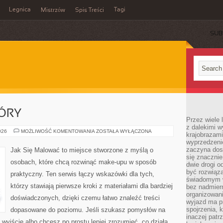
Legnica
Tagi
Mistrzów
Spis Treści
SUB
ÓRY
Przez wiele 
z dalekimi w
PIELĘGNACJA
026
MOŻLIWOŚĆ KOMENTOWANIA
ZOSTAŁA WYŁĄCZONA
krajobrazam
SKÓRY
wyprzedzeni
zaczyna dost
Jak Się Malować to miejsce stworzone z myślą o
się znacznie
osobach, które chcą rozwinąć make-upu w sposób
dwie drogi o
być rozwiąz
praktyczny. Ten serwis łączy wskazówki dla tych,
świadomym 
którzy stawiają pierwsze kroki z materiałami dla bardziej
bez nadmier
organizowani
doświadczonych, dzięki czemu łatwo znaleźć treści
wyjazd ma p
spojrzenia, 
dopasowane do poziomu. Jeśli szukasz pomysłów na
inaczej patrz
 wyjście albo chcesz po prostu lepiej zrozumieć, co działa