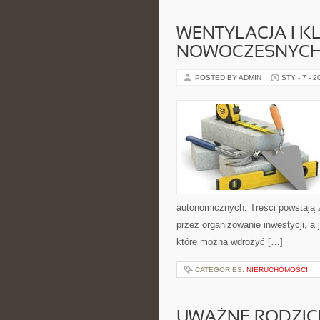
WENTYLACJA I K
NOWOCZESNYC
POSTED BY ADMIN
STY - 7 - 2
autonomicznych. Treści powstają 
przez organizowanie inwestycji, a 
które można wdrożyć […]
CATEGORIES:
NIERUCHOMOŚCI
UWAŻNE RODZICI