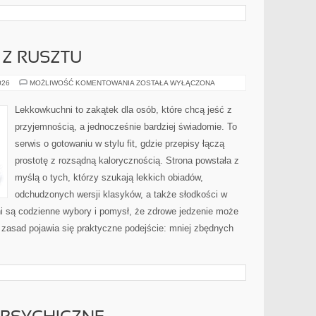
A Z RUSZTU
FIT
026
MOŻLIWOŚĆ KOMENTOWANIA
ZOSTAŁA WYŁĄCZONA
GRILL
I
DANIA
Lekkowkuchni to zakątek dla osób, które chcą jeść z
Z
RUSZTU
przyjemnością, a jednocześnie bardziej świadomie. To
serwis o gotowaniu w stylu fit, gdzie przepisy łączą
prostotę z rozsądną kalorycznością. Strona powstała z
myślą o tych, którzy szukają lekkich obiadów,
odchudzonych wersji klasyków, a także słodkości w
ni są codzienne wybory i pomysł, że zdrowe jedzenie może
zasad pojawia się praktyczne podejście: mniej zbędnych