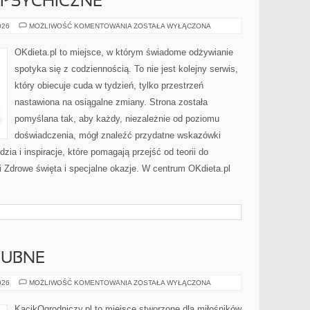
E PSYCHICZNE
DIETA
026
MOŻLIWOŚĆ KOMENTOWANIA
ZOSTAŁA WYŁĄCZONA
I
ZDROWIE
PSYCHICZNE
OKdieta.pl to miejsce, w którym świadome odżywianie
spotyka się z codziennością. To nie jest kolejny serwis,
który obiecuje cuda w tydzień, tylko przestrzeń
nastawiona na osiągalne zmiany. Strona została
pomyślana tak, aby każdy, niezależnie od poziomu
doświadczenia, mógł znaleźć przydatne wskazówki
zia i inspiracje, które pomagają przejść od teorii do
i Zdrowe święta i specjalne okazje. W centrum OKdieta.pl
LUBNE
ROŚLINY
026
MOŻLIWOŚĆ KOMENTOWANIA
ZOSTAŁA WYŁĄCZONA
CIENIOLUBNE
KącikOgrodniczy.pl to miejsce stworzone dla miłośników