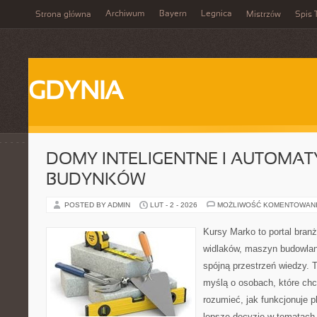
Archiwum
Bayern
Legnica
Strona główna
Mistrzów
Spis 
GDYNIA
DOMY INTELIGENTNE I AUTOMA
BUDYNKÓW
POSTED BY ADMIN
LUT - 2 - 2026
MOŻLIWOŚĆ KOMENTOWAN
Kursy Marko to portal branż
widlaków, maszyn budowlan
spójną przestrzeń wiedzy. 
myślą o osobach, które chc
rozumieć, jak funkcjonuje 
lepsze decyzje w tematach 