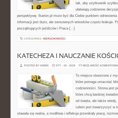
tak, aby użytkownik szybko 
ułatwiają codzienne decyzje
perspektywę. Ikarion.pl może być dla Ciebie punktem odniesienia
informacji jest dużo, ale sensownych wniosków często brakuje. P
początkujących jeźdźców i Praca […]
CATEGORIES:
NIERUCHOMOŚCI
KATECHEZA I NAUCZANIE KOŚC
POSTED BY ADMIN
STY - 29 - 2026
MOŻLIWOŚĆ KOMENTOWA
To miejsce stworzone z myś
które pomaga umacniać bli
codzienności. Strona jest p
które chcą bardziej świadom
od święta, ale także wtedy,
celem jest towarzyszyć w 
stawała się realna, a modlitwa i refleksja przenikały pracę, rozmow