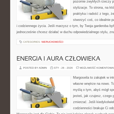
pozornie zwykłych rzeczy p
stylizacje. To strona, na któ
praktyka i radość z tego, 
stworzyć coś, co idealnie p
i codziennego życia. Jeśli marzysz o tym, by Twoja garderoba był
jednocześnie chcesz działać w duchu odpowiedzialnego stylu, zn
CATEGORIES:
NIERUCHOMOŚCI
ENERGIA I AURA CZŁOWIEKA
POSTED BY ADMIN
STY - 26 - 2026
MOŻLIWOŚĆ KOMENTOWA
Margoseila to zakątek w in
własne wnętrze na nowo. To 
myślą o tym, abyś mógł sp
jesteś, jak czujesz, czego 
zmierzać. Jeśli kiedykolwi
codzienności brakuje Ci odd