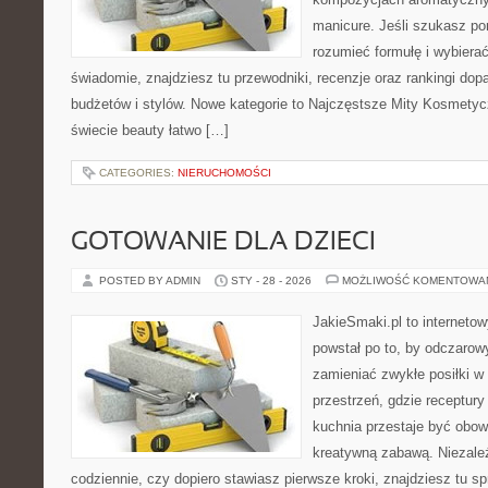
manicure. Jeśli szukasz po
rozumieć formułę i wybierać
świadomie, znajdziesz tu przewodniki, recenzje oraz rankingi do
budżetów i stylów. Nowe kategorie to Najczęstsze Mity Kosmetycz
świecie beauty łatwo […]
CATEGORIES:
NIERUCHOMOŚCI
GOTOWANIE DLA DZIECI
POSTED BY ADMIN
STY - 28 - 2026
MOŻLIWOŚĆ KOMENTOWA
JakieSmaki.pl to internetow
powstał po to, by odczaro
zamieniać zwykłe posiłki 
przestrzeń, gdzie receptury
kuchnia przestaje być obowi
kreatywną zabawą. Niezależ
codziennie, czy dopiero stawiasz pierwsze kroki, znajdziesz tu s