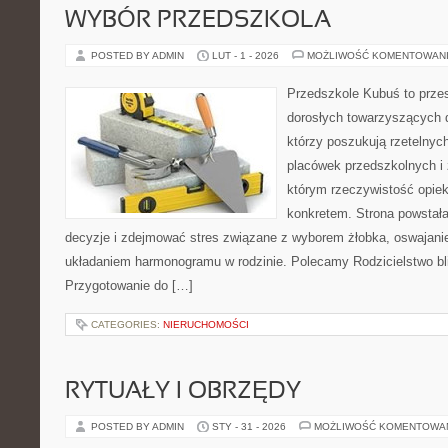
WYBÓR PRZEDSZKOLA
POSTED BY ADMIN
LUT - 1 - 2026
MOŻLIWOŚĆ KOMENTOWAN
Przedszkole Kubuś to prze
dorosłych towarzyszących 
którzy poszukują rzetelnych
placówek przedszkolnych i 
którym rzeczywistość opiek
konkretem. Strona powstała
decyzje i zdejmować stres związane z wyborem żłobka, oswajanie
układaniem harmonogramu w rodzinie. Polecamy Rodzicielstwo blis
Przygotowanie do […]
CATEGORIES:
NIERUCHOMOŚCI
RYTUAŁY I OBRZĘDY
POSTED BY ADMIN
STY - 31 - 2026
MOŻLIWOŚĆ KOMENTOWA