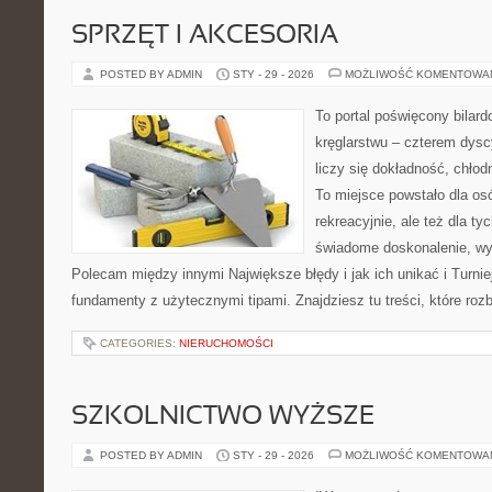
SPRZĘT I AKCESORIA
POSTED BY ADMIN
STY - 29 - 2026
MOŻLIWOŚĆ KOMENTOWA
To portal poświęcony bilard
kręglarstwu – czterem dysc
liczy się dokładność, chłod
To miejsce powstało dla os
rekreacyjnie, ale też dla ty
świadome doskonalenie, wyż
Polecam między innymi Największe błędy i jak ich unikać i Turnie
fundamenty z użytecznymi tipami. Znajdziesz tu treści, które rozb
CATEGORIES:
NIERUCHOMOŚCI
SZKOLNICTWO WYŻSZE
POSTED BY ADMIN
STY - 29 - 2026
MOŻLIWOŚĆ KOMENTOWA