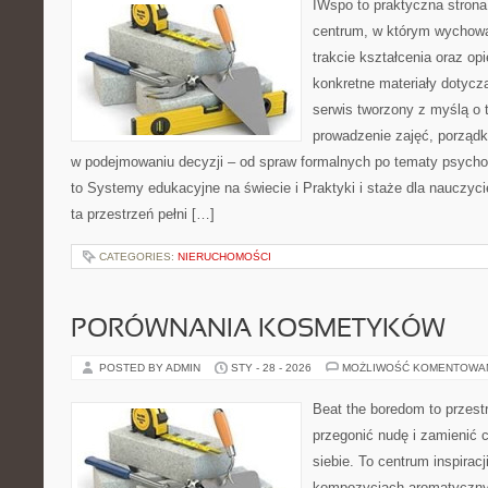
IWspo to praktyczna strona
centrum, w którym wychowa
trakcie kształcenia oraz o
konkretne materiały dotycz
serwis tworzony z myślą o 
prowadzenie zajęć, porząd
w podejmowaniu decyzji – od spraw formalnych po tematy psycho
to Systemy edukacyjne na świecie i Praktyki i staże dla nauczyci
ta przestrzeń pełni […]
CATEGORIES:
NIERUCHOMOŚCI
PORÓWNANIA KOSMETYKÓW
POSTED BY ADMIN
STY - 28 - 2026
MOŻLIWOŚĆ KOMENTOWA
Beat the boredom to przest
przegonić nudę i zamienić 
siebie. To centrum inspirac
kompozycjach aromatyczny