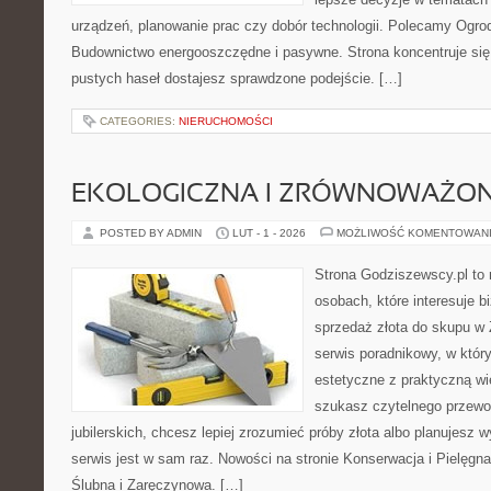
urządzeń, planowanie prac czy dobór technologii. Polecamy Ogrody
Budownictwo energooszczędne i pasywne. Strona koncentruje się
pustych haseł dostajesz sprawdzone podejście. […]
CATEGORIES:
NIERUCHOMOŚCI
EKOLOGICZNA I ZRÓWNOWAŻONA
POSTED BY ADMIN
LUT - 1 - 2026
MOŻLIWOŚĆ KOMENTOWAN
Strona Godziszewscy.pl to 
osobach, które interesuje bi
sprzedaż złota do skupu w 
serwis poradnikowy, w który
estetyczne z praktyczną w
szukasz czytelnego przewo
jubilerskich, chcesz lepiej zrozumieć próby złota albo planujesz w
serwis jest w sam raz. Nowości na stronie Konserwacja i Pielęgnacj
Ślubna i Zaręczynowa. […]