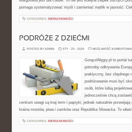
Margoseila jest dla Ciebie. To nie jest kolejna zlepek suchych po
pomaga systematyzować myśli i zamieniać mętlik w jasność. Ci
CATEGORIES:
NIERUCHOMOŚCI
PODRÓŻE Z DZIEĆMI
POSTED BY ADMIN
STY - 25 - 2026
MOŻLIWOŚĆ KOMENTOWA
GorąceWęgry.pl to portal tu
potrzeby odkrywania Europ
praktyczny, bez zbędnego n
podróżowanie musi być sko
osób, które lubią projektow
jednocześnie chcą zostawi
centrum uwagi są kraj term i papryki, jednak naturalnie przewijają 
kraina mostów, piwa i zamków oraz Republika Słowacka. To właśn
CATEGORIES:
NIERUCHOMOŚCI