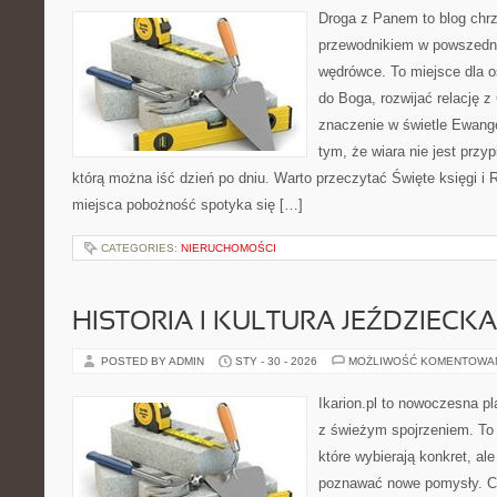
Droga z Panem to blog chrz
przewodnikiem w powszedni
wędrówce. To miejsce dla o
do Boga, rozwijać relację 
znaczenie w świetle Ewangel
tym, że wiara nie jest przy
którą można iść dzień po dniu. Warto przeczytać Święte księgi i 
miejsca pobożność spotyka się […]
CATEGORIES:
NIERUCHOMOŚCI
HISTORIA I KULTURA JEŹDZIECKA
POSTED BY ADMIN
STY - 30 - 2026
MOŻLIWOŚĆ KOMENTOWA
Ikarion.pl to nowoczesna pl
z świeżym spojrzeniem. To 
które wybierają konkret, al
poznawać nowe pomysły. C