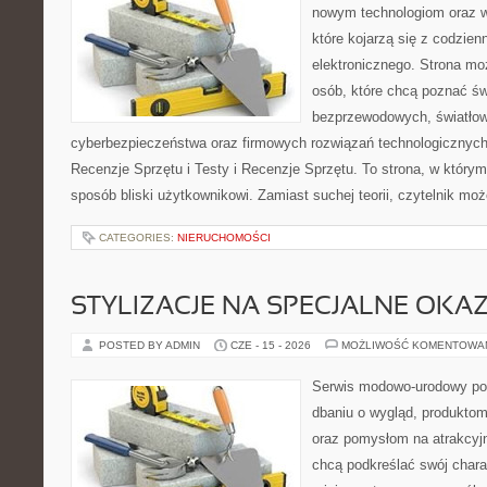
nowym technologiom oraz 
które kojarzą się z codzie
elektronicznego. Strona m
osób, które chcą poznać świ
bezprzewodowych, światłow
cyberbezpieczeństwa oraz firmowych rozwiązań technologicznych.
Recenzje Sprzętu i Testy i Recenzje Sprzętu. To strona, w którym
sposób bliski użytkownikowi. Zamiast suchej teorii, czytelnik mo
CATEGORIES:
NIERUCHOMOŚCI
STYLIZACJE NA SPECJALNE OKAZ
POSTED BY ADMIN
CZE - 15 - 2026
MOŻLIWOŚĆ KOMENTOWA
Serwis modowo-urodowy poś
dbaniu o wygląd, produkto
oraz pomysłom na atrakcyjn
chcą podkreślać swój charak