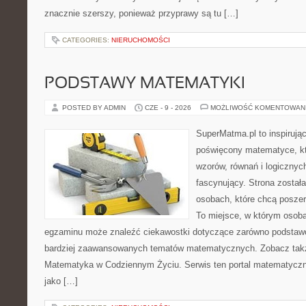
znacznie szerszy, ponieważ przyprawy są tu […]
CATEGORIES:
NIERUCHOMOŚCI
PODSTAWY MATEMATYKI
POSTED BY ADMIN
CZE - 9 - 2026
MOŻLIWOŚĆ KOMENTOWAN
SuperMatma.pl to inspirując
poświęcony matematyce, któ
wzorów, równań i logicznyc
fascynujący. Strona został
osobach, które chcą posze
To miejsce, w którym osoba
egzaminu może znaleźć ciekawostki dotyczące zarówno podstawo
bardziej zaawansowanych tematów matematycznych. Zobacz tak
Matematyka w Codziennym Życiu. Serwis ten portal matematycz
jako […]