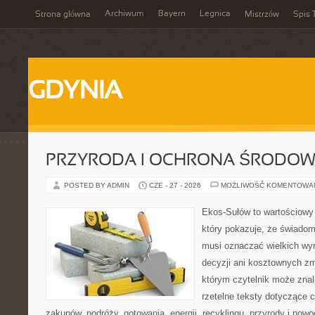
Archiwum
Bayern
Legnica
Strona główna
Mistrzów
Spis 
GDYNIA
PRZYRODA I OCHRONA ŚRODOW
POSTED BY ADMIN
CZE - 27 - 2026
MOŻLIWOŚĆ KOMENTOWA
Ekos-Sułów to wartościowy 
który pokazuje, że świadom
musi oznaczać wielkich wy
decyzji ani kosztownych zm
którym czytelnik może znal
rzetelne teksty dotyczące
zakupów, podróży, gotowania, energii, recyklingu, przyrody i no