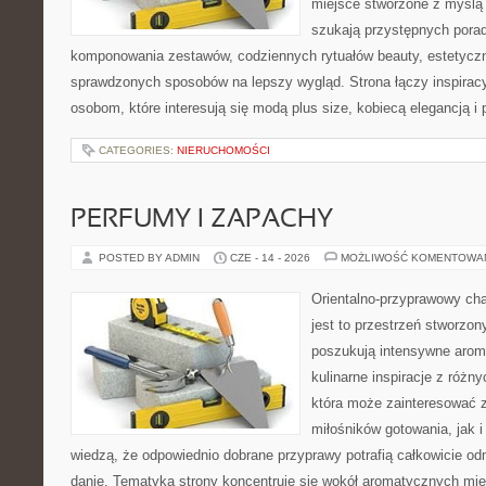
miejsce stworzone z myślą 
szukają przystępnych pora
komponowania zestawów, codziennych rytuałów beauty, estetyczny
sprawdzonych sposobów na lepszy wygląd. Strona łączy inspiracy
osobom, które interesują się modą plus size, kobiecą elegancją i
CATEGORIES:
NIERUCHOMOŚCI
PERFUMY I ZAPACHY
POSTED BY ADMIN
CZE - 14 - 2026
MOŻLIWOŚĆ KOMENTOWA
Orientalno-przyprawowy char
jest to przestrzeń stworzon
poszukują intensywne aroma
kulinarne inspiracje z różny
która może zainteresować 
miłośników gotowania, jak i
wiedzą, że odpowiednio dobrane przyprawy potrafią całkowicie od
danie. Tematyka strony koncentruje się wokół aromatycznych miesz