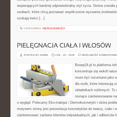
wspierających bardziej odpowiedzialny styl życia. Strona została
osobach, które chcą poznawać współczesne wyzwania środowisko
szukają treści […]
CATEGORIES:
NIERUCHOMOŚCI
PIELĘGNACJA CIAŁA I WŁOSÓW
POSTED BY ADMIN
CZE - 20 - 2026
MOŻLIWOŚĆ KOMENTOWA
Bioarp24.pl to platforma in
koncentruje się wokół natura
może być rozumiana jako w
dla osób, które interesują 
składnikach roślinnych. To 
rosnące zainteresowanie n
o wygląd. Polecamy Eko-makijaż i Dermokosmetyki i skóra prob
motywem strony jest prezentacja kosmetyków do twarzy, ciała i 
zainteresować zarówno klientów indywidualnych, jak i odbiorców 