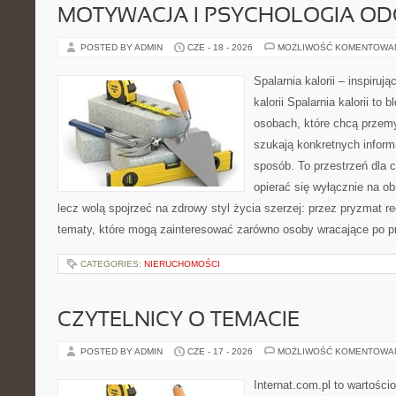
MOTYWACJA I PSYCHOLOGIA O
POSTED BY ADMIN
CZE - 18 - 2026
MOŻLIWOŚĆ KOMENTOWA
Spalarnia kalorii – inspiruj
kalorii Spalarnia kalorii to
osobach, które chcą przemy
szukają konkretnych inform
sposób. To przestrzeń dla c
opierać się wyłącznie na ob
lecz wolą spojrzeć na zdrowy styl życia szerzej: przez pryzmat re
tematy, które mogą zainteresować zarówno osoby wracające po prz
CATEGORIES:
NIERUCHOMOŚCI
CZYTELNICY O TEMACIE
POSTED BY ADMIN
CZE - 17 - 2026
MOŻLIWOŚĆ KOMENTOWA
Internat.com.pl to wartości