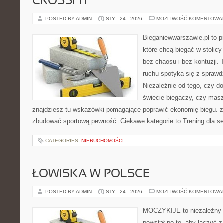
CROSSFIT
POSTED BY ADMIN
STY - 24 - 2026
MOŻLIWOŚĆ KOMENTOWA
Bieganiewwarszawie.pl to p
które chcą biegać w stolicy
bez chaosu i bez kontuzji. 
ruchu spotyka się z spraw
Niezależnie od tego, czy d
świecie biegaczy, czy masz
znajdziesz tu wskazówki pomagające poprawić ekonomię biegu, z
zbudować sportową pewność. Ciekawe kategorie to Trening dla se
CATEGORIES:
NIERUCHOMOŚCI
ŁOWISKA W POLSCE
POSTED BY ADMIN
STY - 24 - 2026
MOŻLIWOŚĆ KOMENTOWA
MOCZYKIJE to niezależny p
powstał po to, aby łączyć 