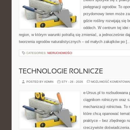
pielęgnacji ogrodów. To opo
przydomowy teren może zam
gdzie rośliny rozwijają się 
oddech. W centrum tej idei s
region, w którym warunki potrafią się zmieniać, a jednocześnie d
tworzenia ogrodów naturalistycznych – od małych zakątków po [
CATEGORIES:
NIERUCHOMOŚCI
TECHNOLOGIE ROLNICZE
POSTED BY ADMIN
STY - 26 - 2026
MOŻLIWOŚĆ KOMENTOWA
e-Ursus.pl to rozbudowana 
ciągnikom rolniczym oraz s
mechanizacji rolnictwa. To 
które chcą opanować temat
praktyce – bez zbędnego na
rzeczywiste doświadczenia.