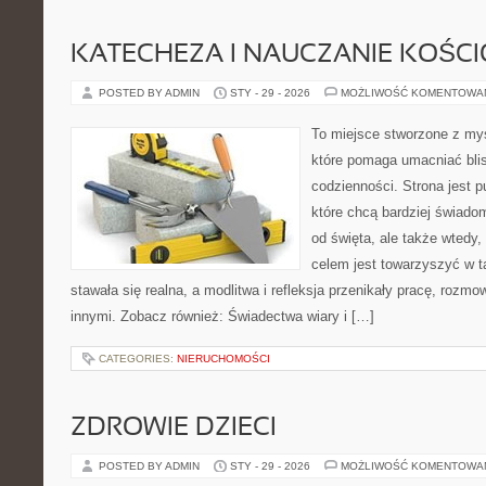
KATECHEZA I NAUCZANIE KOŚC
POSTED BY ADMIN
STY - 29 - 2026
MOŻLIWOŚĆ KOMENTOWA
To miejsce stworzone z myś
które pomaga umacniać bli
codzienności. Strona jest p
które chcą bardziej świadom
od święta, ale także wtedy,
celem jest towarzyszyć w 
stawała się realna, a modlitwa i refleksja przenikały pracę, rozmow
innymi. Zobacz również: Świadectwa wiary i […]
CATEGORIES:
NIERUCHOMOŚCI
ZDROWIE DZIECI
POSTED BY ADMIN
STY - 29 - 2026
MOŻLIWOŚĆ KOMENTOWA