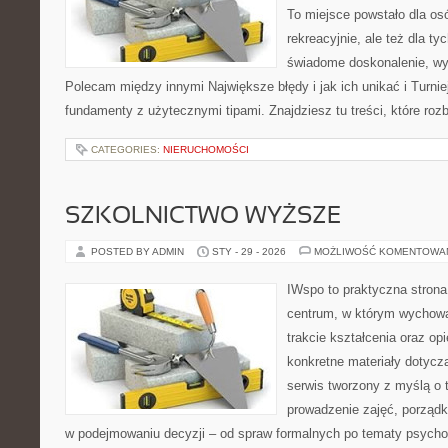
To miejsce powstało dla os
rekreacyjnie, ale też dla ty
świadome doskonalenie, wyż
Polecam między innymi Największe błędy i jak ich unikać i Turnie
fundamenty z użytecznymi tipami. Znajdziesz tu treści, które rozb
CATEGORIES:
NIERUCHOMOŚCI
SZKOLNICTWO WYŻSZE
POSTED BY ADMIN
STY - 29 - 2026
MOŻLIWOŚĆ KOMENTOWA
IWspo to praktyczna strona
centrum, w którym wychowa
trakcie kształcenia oraz o
konkretne materiały dotycz
serwis tworzony z myślą o 
prowadzenie zajęć, porząd
w podejmowaniu decyzji – od spraw formalnych po tematy psycho