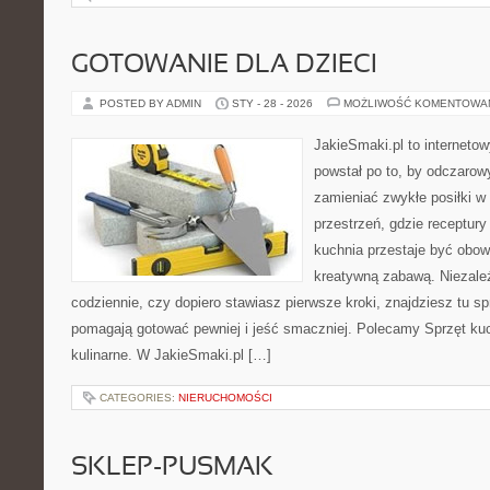
GOTOWANIE DLA DZIECI
POSTED BY ADMIN
STY - 28 - 2026
MOŻLIWOŚĆ KOMENTOWA
JakieSmaki.pl to internetow
powstał po to, by odczaro
zamieniać zwykłe posiłki 
przestrzeń, gdzie receptury
kuchnia przestaje być obowi
kreatywną zabawą. Niezależ
codziennie, czy dopiero stawiasz pierwsze kroki, znajdziesz tu s
pomagają gotować pewniej i jeść smaczniej. Polecamy Sprzęt kuc
kulinarne. W JakieSmaki.pl […]
CATEGORIES:
NIERUCHOMOŚCI
SKLEP-PUSMAK