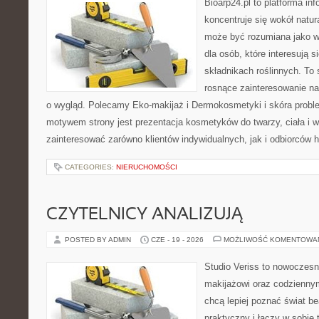
Bioarp24.pl to platforma in
koncentruje się wokół natura
może być rozumiana jako w
dla osób, które interesują 
składnikach roślinnych. To 
rosnące zainteresowanie n
o wygląd. Polecamy Eko-makijaż i Dermokosmetyki i skóra prob
motywem strony jest prezentacja kosmetyków do twarzy, ciała i 
zainteresować zarówno klientów indywidualnych, jak i odbiorców 
CATEGORIES:
NIERUCHOMOŚCI
CZYTELNICY ANALIZUJĄ
POSTED BY ADMIN
CZE - 19 - 2026
MOŻLIWOŚĆ KOMENTOWA
Studio Veriss to nowoczes
makijażowi oraz codziennym
chcą lepiej poznać świat be
praktyczny i łączy w sobie