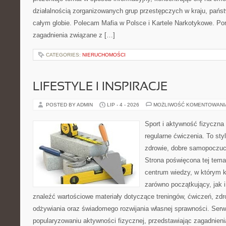
działalnością zorganizowanych grup przestępczych w kraju, pańs
całym globie. Polecam Mafia w Polsce i Kartele Narkotykowe. Por
zagadnienia związane z […]
CATEGORIES:
NIERUCHOMOŚCI
LIFESTYLE I INSPIRACJE
POSTED BY ADMIN
LIP - 4 - 2026
MOŻLIWOŚĆ KOMENTOWAN
Sport i aktywność fizyczna 
regularne ćwiczenia. To sty
zdrowie, dobre samopoczuci
Strona poświęcona tej tem
centrum wiedzy, w którym k
zarówno początkujący, jak
znaleźć wartościowe materiały dotyczące treningów, ćwiczeń, zdr
odżywiania oraz świadomego rozwijania własnej sprawności. Serwi
popularyzowaniu aktywności fizycznej, przedstawiając zagadnien