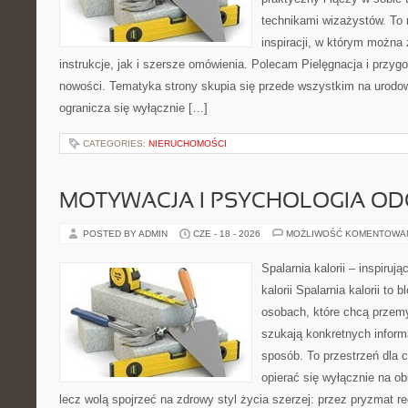
technikami wizażystów. To 
inspiracji, w którym można
instrukcje, jak i szersze omówienia. Polecam Pielęgnacja i przygo
nowości. Tematyka strony skupia się przede wszystkim na urodowy
ogranicza się wyłącznie […]
CATEGORIES:
NIERUCHOMOŚCI
MOTYWACJA I PSYCHOLOGIA O
POSTED BY ADMIN
CZE - 18 - 2026
MOŻLIWOŚĆ KOMENTOWA
Spalarnia kalorii – inspiruj
kalorii Spalarnia kalorii to
osobach, które chcą przemy
szukają konkretnych inform
sposób. To przestrzeń dla c
opierać się wyłącznie na ob
lecz wolą spojrzeć na zdrowy styl życia szerzej: przez pryzmat re