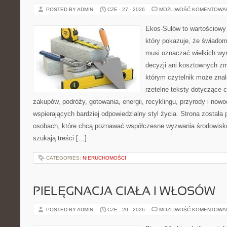
POSTED BY ADMIN
CZE - 27 - 2026
MOŻLIWOŚĆ KOMENTOWA
Ekos-Sułów to wartościowy 
który pokazuje, że świadom
musi oznaczać wielkich wy
decyzji ani kosztownych zm
którym czytelnik może znal
rzetelne teksty dotyczące
zakupów, podróży, gotowania, energii, recyklingu, przyrody i no
wspierających bardziej odpowiedzialny styl życia. Strona została
osobach, które chcą poznawać współczesne wyzwania środowisko
szukają treści […]
CATEGORIES:
NIERUCHOMOŚCI
PIELĘGNACJA CIAŁA I WŁOSÓW
POSTED BY ADMIN
CZE - 20 - 2026
MOŻLIWOŚĆ KOMENTOWA