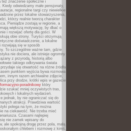
 też znaczenie społeczne i
. Kiedy odwiedzamy małe pensjonaty,
auracje, regionalne targi czy niewielkie
wadzone przez lokalne stowarzyszenia,
dzi, którzy realnie tworzą charakter
ca. Pieniądze zostają w regionie, a
mają większą motywację, by dbać o
nie i rozwijać ofertę dla gości. W
yskują obie strony. Turyści otrzymują
entyczne doświadczenie, a lokalne
 rozwijają się w sposób
y. To szczególnie ważne tam, gdzie
tyka nie dociera, ale istnieje ogromny
iązany z przyrodą, historią albo
połowie takiego odkrywania świata
e przydaje się otwartość na różne źródła
 Czasem punktem wyjścia bywa rozmowa
em, innym razem archiwalne zdjęcie,
blica przy drodze, krótki wpis w gazecie
informacyjno-poradnikowy
który
zie szukać mniej oczywistych tras,
okowych i lokalnych wydarzeń.
e jednak, by nie ograniczać się do
znanych atrakcji. Prawdziwa wartość
ystyki polega na tym, że można
ie na ciekawość. Nie trzeba mieć
nariusza. Czasami najlepiej
 się nie zamek wpisany do
, ale spokojną drogę przez pola, małą
 doskonałym chlebem i rozmowę z kimś,