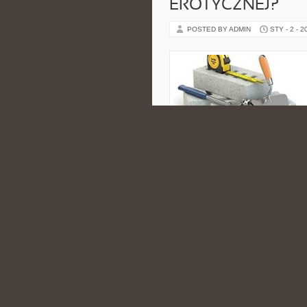
EROTYCZNEJ?
POSTED BY ADMIN
STY - 2 - 2
kupując swojej dziewczynie erotyc
lecz co zatem możemy zrobić, aby
się elegancją, lecz […]
CATEGORIES:
NIERUCHOMOŚCI