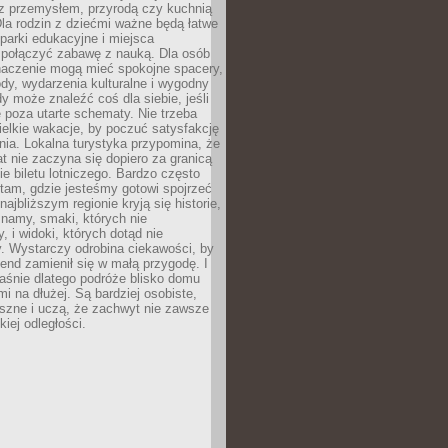
z przemysłem, przyrodą czy kuchnią
Dla rodzin z dziećmi ważne będą łatwe
 parki edukacyjne i miejsca
 połączyć zabawę z nauką. Dla osób
naczenie mogą mieć spokojne spacery,
ody, wydarzenia kulturalne i wygodny
y może znaleźć coś dla siebie, jeśli
e poza utarte schematy. Nie trzeba
elkie wakacje, by poczuć satysfakcję
ia. Lokalna turystyka przypomina, że
t nie zaczyna się dopiero za granicą
ie biletu lotniczego. Bardzo często
tam, gdzie jesteśmy gotowi spojrzeć
ajbliższym regionie kryją się historie,
znamy, smaki, których nie
, i widoki, których dotąd nie
. Wystarczy odrobina ciekawości, by
nd zamienił się w małą przygodę. I
aśnie dlatego podróże blisko domu
mi na dłużej. Są bardziej osobiste,
szne i uczą, że zachwyt nie zawsze
iej odległości.