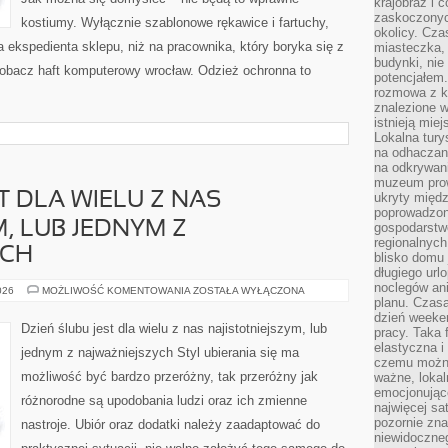
krajobraz i 
zaskoczonych
kostiumy. Wyłącznie szablonowe rękawice i fartuchy,
okolicy. Cz
 ekspedienta sklepu, niż na pracownika, który boryka się z
miasteczka, 
budynki, nie 
obacz haft komputerowy wrocław. Odzież ochronna to
potencjałem
rozmowa z k
znalezione w
istnieją mie
Lokalna tury
na odhaczani
na odkrywan
muzeum prow
T DLA WIELU Z NAS
ukryty międ
poprowadzona
, LUB JEDNYM Z
gospodarstw
regionalnych
YCH
blisko domu 
długiego ur
noclegów an
DZIEŃ
026
MOŻLIWOŚĆ KOMENTOWANIA
ZOSTAŁA WYŁĄCZONA
ŚLUBU
planu. Czasa
JEST
dzień weeke
DLA
Dzień ślubu jest dla wielu z nas najistotniejszym, lub
pracy. Taka 
WIELU
Z
elastyczna i
jednym z najważniejszych Styl ubierania się ma
NAS
czemu można
NAJWAŻNIEJSZYM,
możliwość być bardzo przeróżny, tak przeróżny jak
ważne, loka
LUB
JEDNYM
emocjonujące
różnorodne są upodobania ludzi oraz ich zmienne
Z
najwięcej sa
NAJISTOTNIEJSZYCH
pozornie zna
nastroje. Ubiór oraz dodatki należy zaadaptować do
niewidoczne