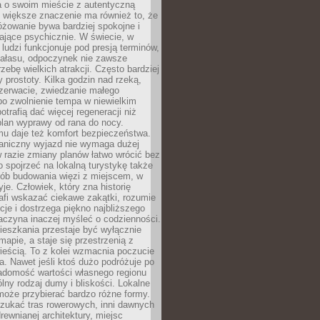
a o swoim mieście z autentyczną
 większe znaczenie ma również to, że
óżowanie bywa bardziej spokojne i
ające psychicznie. W świecie, w
 ludzi funkcjonuje pod presją terminów,
 hałasu, odpoczynek nie zawsze
zebę wielkich atrakcji. Często bardziej
 prostoty. Kilka godzin nad rzeką,
ezerwacie, zwiedzanie małego
o zwolnienie tempa w niewielkim
otrafią dać więcej regeneracji niż
plan wyprawy od rana do nocy.
mu daje też komfort bezpieczeństwa.
aniczny wyjazd nie wymaga dużej
 w razie zmiany planów łatwo wrócić bez
o spojrzeć na lokalną turystykę także
sób budowania więzi z miejscem, w
yje. Człowiek, który zna historię
rafi wskazać ciekawe zakątki, rozumie
ycje i dostrzega piękno najbliższego
aczyna inaczej myśleć o codzienności.
ieszkania przestaje być wyłącznie
apie, a staje się przestrzenią z
ieścią. To z kolei wzmacnia poczucie
a. Nawet jeśli ktoś dużo podróżuje po
iadomość wartości własnego regionu
lny rodzaj dumy i bliskości. Lokalne
może przybierać bardzo różne formy.
szukać tras rowerowych, inni dawnych
 drewnianej architektury, miejsc