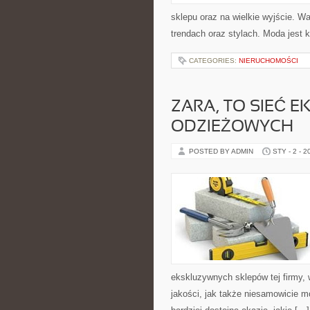
sklepu oraz na wielkie wyjście. W
trendach oraz stylach. Moda jest 
CATEGORIES:
NIERUCHOMOŚCI
ZARA, TO SIEĆ
ODZIEŻOWYCH
POSTED BY ADMIN
STY - 2 - 2
ekskluzywnych sklepów tej firmy,
jakości, jak także niesamowicie m