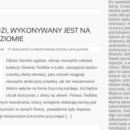
kto opowiad
dumą. Coraz
lokalne podr
mniej obciąż
którym wielu
informacji i
oznacza potr
ZI, WYKONYWANY JEST NA
potrzebujemy
spacer po r
ZIOMIE
skansenu alb
uzdrowisku p
SITODRUK
intensywny 
026
MOŻLIWOŚĆ KOMENTOWANIA
ZOSTAŁA WYŁĄCZONA
W
Bliskość do
ŁODZI,
Nawet spont
WYKONYWANY
Odzież damska agatare, oferuje niezwykle ciekawe
JEST
logistyki, a
NA
stresu. Wart
kolekcje Siłownia Teofilów w Łodzi, udostępnia bardzo
NAJWYŻSZYM
jako na spo
POZIOMIE
szeroką ofertę rekreacji, jaka zezwoli osiągnąć
którym się ż
regionu, pot
niezwykle atrakcyjną sylwetkę, jak też niesamowicie
lokalne trad
dobrze wpłynie na formę fizyczną każdego, kto będzie
otoczenia, z
Miejsce zam
chciał skorzystać z oferty tej siłowni. Fitness Teofilów,
punktem na m
własną opow
ych instruktorów, którzy umiejętnie dobierają trening pod
zakorzenieni
czynności w ramach fitness, prowadzone były etapowo,
świecie, św
daje szczegó
ł niesamowicie korzystnie przyswajać […]
odkrywanie 
Jedni będą 
fortyfikacji,