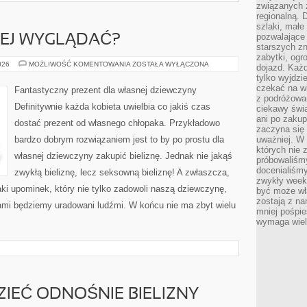
związanych 
regionalną. 
szlaki, małe
pozwalające
IEJ WYGLĄDAĆ?
starszych z
zabytki, ogr
JAK
026
MOŻLIWOŚĆ KOMENTOWANIA
ZOSTAŁA WYŁĄCZONA
dojazd. Każd
DUŻO
tylko wyjdzi
PIĘKNIEJ
WYGLĄDAĆ?
czekać na wi
Fantastyczny prezent dla własnej dziewczyny
z podróżowan
Definitywnie każda kobieta uwielbia co jakiś czas
ciekawy świa
ani po zakup
dostać prezent od własnego chłopaka. Przykładowo
zaczyna się 
bardzo dobrym rozwiązaniem jest to by po prostu dla
uważniej. W n
których nie 
własnej dziewczyny zakupić bieliznę. Jednak nie jakąś
próbowaliśmy
docenialiśmy
zwykłą bieliznę, lecz seksowną bieliznę! A zwłaszcza,
zwykły weeke
aki upominek, który nie tylko zadowoli naszą dziewczynę,
być może wł
zostają z na
sami będziemy uradowani ludźmi. W końcu nie ma zbyt wielu
mniej pośpie
wymaga wielk
ZIEĆ ODNOŚNIE BIELIZNY