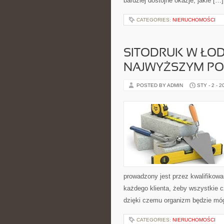
bardziej dostojne okazje, jakie […]
CATEGORIES:
NIERUCHOMOŚCI
SITODRUK W ŁOD
NAJWYŻSZYM PO
POSTED BY ADMIN
STY - 2 - 2
prowadzony jest przez kwalifikowan
każdego klienta, żeby wszystkie 
dzięki czemu organizm będzie móg
CATEGORIES:
NIERUCHOMOŚCI