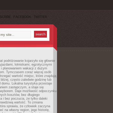
SCRIBE
FACEBOOK
TWITTER
lat podróżowanie kojarzyło się głównie
yjazdami, lotniskami, egzotycznymi
i i planowaniem wakacji z dużym
em. Tymczasem coraz więcej osób
rzegać wartość miejsc, które znajdują
 bliżej, często zaledwie godzinę lub
d domu. Lokalna turystyka przestaje
aniem zastępczym, a staje się
wyborem. Daje możliwość odpoczynku
nych kosztów, bez długiego
a i bez poczucia, że tylko daleki
rawdziwą wartość. To zmiana
która sprawia, że człowiek zaczyna
eć na własny region, jego historię,