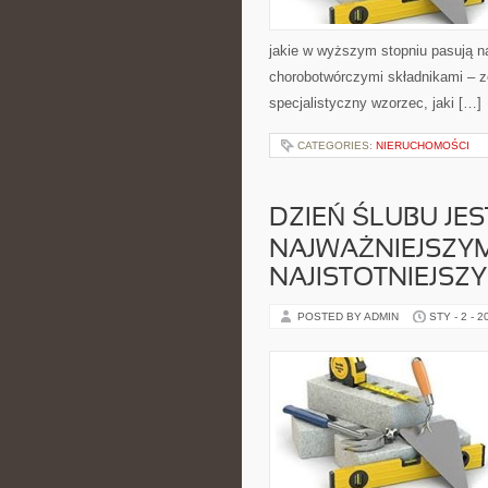
jakie w wyższym stopniu pasują na
chorobotwórczymi składnikami – z
specjalistyczny wzorzec, jaki […]
CATEGORIES:
NIERUCHOMOŚCI
DZIEŃ ŚLUBU JES
NAJWAŻNIEJSZYM
NAJISTOTNIEJSZ
POSTED BY ADMIN
STY - 2 - 2