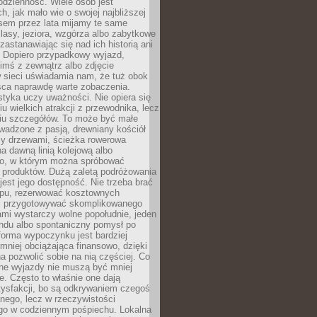
codzienność. Wiele osób jest
, jak mało wie o swojej najbliższej
asem przez lata mijamy te same
lasy, jeziora, wzgórza albo zabytkowe
zastanawiając się nad ich historią ani
. Dopiero przypadkowy wyjazd,
imś z zewnątrz albo zdjęcie
 sieci uświadamia nam, że tuż obok
jsca naprawdę warte zobaczenia.
styka uczy uważności. Nie opiera się
u wielkich atrakcji z przewodnika, lecz
iu szczegółów. To może być małe
adzone z pasją, drewniany kościół
zy drzewami, ścieżka rowerowa
 dawną linią kolejową albo
o, w którym można spróbować
 produktów. Dużą zaletą podróżowania
jest jego dostępność. Nie trzeba brać
lopu, rezerwować kosztownych
i przygotowywać skomplikowanego
mi wystarczy wolne popołudnie, jeden
ndu albo spontaniczny pomysł po
forma wypoczynku jest bardziej
 mniej obciążająca finansowo, dzięki
 pozwolić sobie na nią częściej. Co
lne wyjazdy nie muszą być mniej
. Często to właśnie one dają
tysfakcji, bo są odkrywaniem czegoś
nego, lecz w rzeczywistości
go w codziennym pośpiechu. Lokalna