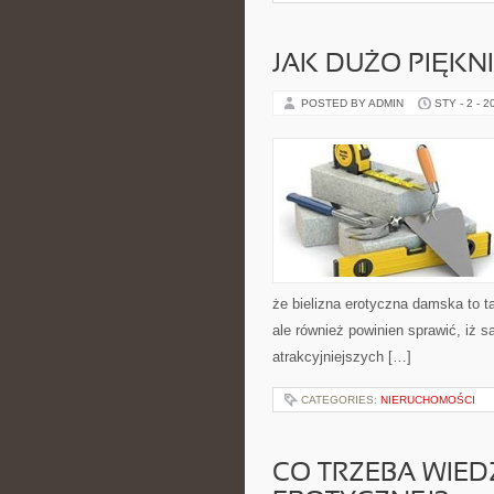
JAK DUŻO PIĘKN
POSTED BY ADMIN
STY - 2 - 2
że bielizna erotyczna damska to t
ale również powinien sprawić, iż 
atrakcyjniejszych […]
CATEGORIES:
NIERUCHOMOŚCI
CO TRZEBA WIED