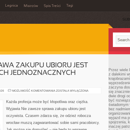
Legnica
Tagi
Mistrzów
Spis Treści
SUB
AWA ZAKUPU UBIORU JEST
Przez wiele 
YCH JEDNOZNACZNYCH
z dalekimi w
krajobrazam
wyprzedzeni
zaczyna dost
NIE
026
MOŻLIWOŚĆ KOMENTOWANIA
ZOSTAŁA WYŁĄCZONA
się znacznie
ZAWSZE
dwie drogi o
SPRAWA
być rozwiąz
ZAKUPU
Każda profesja może być kłopotliwa oraz ciężka.
UBIORU
świadomym 
JEST
Wyjawia Nie zawsze sprawa zakupu ubioru jest
bez nadmier
JASNA.
W
organizowani
oczywista. Czasem zdarza się, że odzież robocza
PEWNYCH
wyjazd ma p
JEDNOZNACZNYCH
spojrzenia, 
wrocław muszą zagwarantować sobie sami pracobiorcy.
MOMENTACH
inaczej patrz
Jak można się domyśleć – nie będą to wprawne