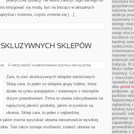
praktycznej sytuacji, nie wolno założyć tego samego do
turystyka ma
gospodarcze
arto intrygować się modą, być na bieżąco w aktualnych
rodzinne rest
kapryśna i zmienna, często zmienia się […]
atrakcje pro
wspieramy lu
danego miejs
mieszkańcy 
swoje otocze
rezultacie z
bardziej aut
 EKSKLUZYWNYCH SKLEPÓW
społeczności
zrównoważon
masowa turys
potencjał zw
tradycją. W 
ZARA,
026
MOŻLIWOŚĆ KOMENTOWANIA
ZOSTAŁA WYŁĄCZONA
blisko siebi
TO
SIEĆ
inspiracji.
EKSKLUZYWNYCH
Zara, to sieć ekskluzywnych sklepów odzieżowych
z mieszkańc
SKLEPÓW
ODZIEŻOWYCH
niewielka ta
Sklep zara, to jeden ze sklepów grupy Inditex, która
albo
portal 
działa na rynku europejskim i światowym z niezwykle
podpowie, gd
punktów wid
dużym powodzeniem. Firma ta stawia zdecydowanie na
Najważniejsz
najbardziej 
najwyższej jakości produkty, jakimi oczywiście są
lokalnej tur
ubrania. Sklep zara, to jeden z najbardziej
pozwolić sob
gotowego sce
 w jakim można wyszukać ubrania niesamowicie wysokiej
zapamiętuje
odne. Tam także istnieje możliwość znaleźć ubrania na
przewodników
piekarnię z