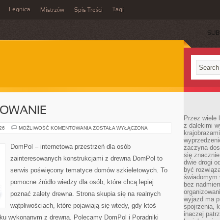
Legnica
Tagi
Mistrzów
Spis Treści
SUB
SOWANIE
Przez wiele 
z dalekimi w
KOSZTY
026
MOŻLIWOŚĆ KOMENTOWANIA
ZOSTAŁA WYŁĄCZONA
krajobrazam
I
FINANSOWANIE
wyprzedzeni
DomPol – internetowa przestrzeń dla osób
zaczyna dost
się znacznie
zainteresowanych konstrukcjami z drewna DomPol to
dwie drogi o
być rozwiąz
serwis poświęcony tematyce domów szkieletowych. To
świadomym 
pomocne źródło wiedzy dla osób, które chcą lepiej
bez nadmier
organizowani
poznać zalety drewna. Strona skupia się na realnych
wyjazd ma p
wątpliwościach, które pojawiają się wtedy, gdy ktoś
spojrzenia, 
inaczej patrz
ku wykonanym z drewna. Polecamy DomPol i Poradniki