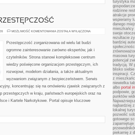
turystyka ma
gospodarcze
rodzinne rest
atrakcje pro
wspieramy lu
RZESTĘPCZOŚĆ
danego miejs
mieszkańcy 
NOWOCZESNA
026
MOŻLIWOŚĆ KOMENTOWANIA
ZOSTAŁA WYŁĄCZONA
swoje otocze
PRZESTĘPCZOŚĆ
rezultacie z
bardziej aut
Przestępczość zorganizowana od wielu lat budzi
społeczności
ogromne zainteresowanie zarówno ekspertów, jak i
zrównoważon
masowa turys
czytelników. Strona stanowi kompleksowe centrum
potencjał zw
wiedzy poświęcone organizacjom przestępczym, ich
tradycją. W 
blisko siebi
rozwojowi, modelom działania, a także aktualnym
inspiracji.
z mieszkańc
wyzwaniom związanym z bezpieczeństwem. Serwis
niewielka ta
acyjny, koncentrując się na omówieniu zjawisk związanych z
albo
portal 
podpowie, gd
p przestępczych w kraju, państwach europejskich oraz na
punktów wid
sce i Kartele Narkotykowe. Portal opisuje kluczowe
Najważniejsz
najbardziej 
lokalnej tur
pozwolić sob
gotowego sce
zapamiętuje
przewodników
piekarnię z