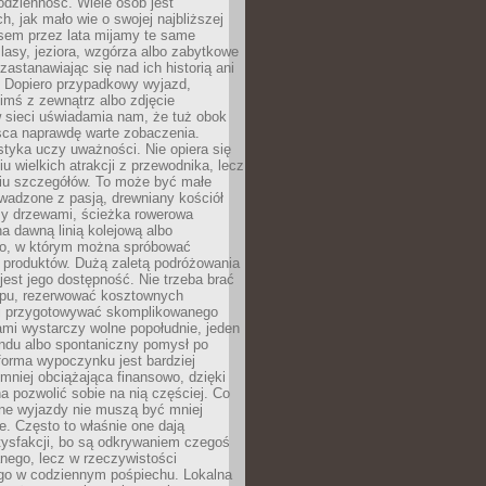
codzienność. Wiele osób jest
, jak mało wie o swojej najbliższej
asem przez lata mijamy te same
lasy, jeziora, wzgórza albo zabytkowe
zastanawiając się nad ich historią ani
. Dopiero przypadkowy wyjazd,
imś z zewnątrz albo zdjęcie
 sieci uświadamia nam, że tuż obok
jsca naprawdę warte zobaczenia.
styka uczy uważności. Nie opiera się
u wielkich atrakcji z przewodnika, lecz
iu szczegółów. To może być małe
adzone z pasją, drewniany kościół
zy drzewami, ścieżka rowerowa
 dawną linią kolejową albo
o, w którym można spróbować
 produktów. Dużą zaletą podróżowania
jest jego dostępność. Nie trzeba brać
lopu, rezerwować kosztownych
i przygotowywać skomplikowanego
mi wystarczy wolne popołudnie, jeden
ndu albo spontaniczny pomysł po
forma wypoczynku jest bardziej
 mniej obciążająca finansowo, dzięki
 pozwolić sobie na nią częściej. Co
lne wyjazdy nie muszą być mniej
. Często to właśnie one dają
tysfakcji, bo są odkrywaniem czegoś
nego, lecz w rzeczywistości
go w codziennym pośpiechu. Lokalna