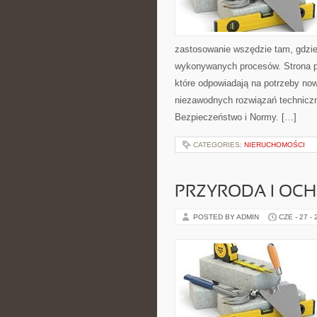
zastosowanie wszędzie tam, gdzie
wykonywanych procesów. Strona pre
które odpowiadają na potrzeby no
niezawodnych rozwiązań technicz
Bezpieczeństwo i Normy. […]
CATEGORIES:
NIERUCHOMOŚCI
PRZYRODA I OC
POSTED BY ADMIN
CZE - 27 -