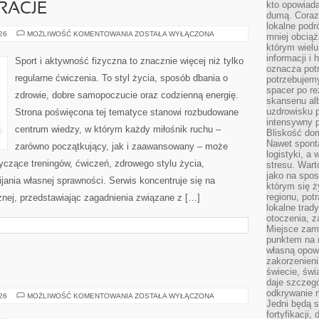
kto opowiad
IRACJE
dumą. Coraz
lokalne podr
LIFESTYLE
026
MOŻLIWOŚĆ KOMENTOWANIA
ZOSTAŁA WYŁĄCZONA
mniej obciąż
I
którym wielu
INSPIRACJE
informacji i
Sport i aktywność fizyczna to znacznie więcej niż tylko
oznacza potr
regularne ćwiczenia. To styl życia, sposób dbania o
potrzebujemy
spacer po r
zdrowie, dobre samopoczucie oraz codzienną energię.
skansenu alb
uzdrowisku p
Strona poświęcona tej tematyce stanowi rozbudowane
intensywny 
centrum wiedzy, w którym każdy miłośnik ruchu –
Bliskość do
Nawet spont
zarówno początkujący, jak i zaawansowany – może
logistyki, a
yczące treningów, ćwiczeń, zdrowego stylu życia,
stresu. Wart
jako na spo
ania własnej sprawności. Serwis koncentruje się na
którym się ż
regionu, pot
znej, przedstawiając zagadnienia związane z […]
lokalne trad
otoczenia, z
Miejsce zam
punktem na m
własną opow
zakorzenieni
świecie, św
daje szczegó
odkrywanie 
ZGORZELEC
026
MOŻLIWOŚĆ KOMENTOWANIA
ZOSTAŁA WYŁĄCZONA
Jedni będą 
fortyfikacji,