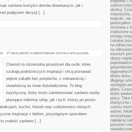
krajobraz i 
zaskoczonych
uje zarówno korzyści domów drewnianych, jak i
okolicy. Cz
rzed podjęciem decyzji […]
miasteczka, 
budynki, nie 
potencjałem
rozmowa z k
znalezione w
istnieją mie
Lokalna tury
na odhaczani
na odkrywan
ROSJA
026
MOŻLIWOŚĆ KOMENTOWANIA
ZOSTAŁA WYŁĄCZONA
muzeum prow
ukryty międ
poprowadzona
Cherrish to różnorodna przestrzeń dla osób, które
gospodarstw
szukają podróżniczych inspiracji i chcą poznawać
regionalnych
blisko domu 
piękne zakątki bez pośpiechu, z ciekawością i
długiego ur
noclegów an
otwartością na nowe doświadczenia. To blog
planu. Czasa
turystyczny, który może zainteresować zarówno osoby
dzień weeke
pracy. Taka 
planujące rodzinny urlop, jak i tych, którzy po prostu
elastyczna i
atrakcjach, kuchni, historii oraz codzienności różnych
czemu można
ważne, loka
styczne inspiracje z lekkim, przystępnym sposobem
emocjonujące
najwięcej sa
 tu znaleźć zarówno […]
pozornie zna
niewidoczne