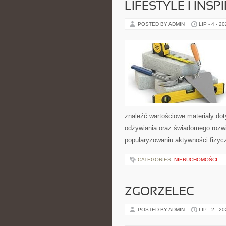
LIFESTYLE I INSP
POSTED BY ADMIN
LIP - 4 - 2
znaleźć wartościowe materiały dot
odżywiania oraz świadomego rozwij
popularyzowaniu aktywności fizyc
CATEGORIES:
NIERUCHOMOŚCI
ZGORZELEC
POSTED BY ADMIN
LIP - 2 - 2