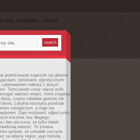
SCRIBE
FACEBOOK
TWITTER
lat podróżowanie kojarzyło się głównie
yjazdami, lotniskami, egzotycznymi
i i planowaniem wakacji z dużym
em. Tymczasem coraz więcej osób
rzegać wartość miejsc, które znajdują
 bliżej, często zaledwie godzinę lub
d domu. Lokalna turystyka przestaje
aniem zastępczym, a staje się
wyborem. Daje możliwość odpoczynku
nych kosztów, bez długiego
a i bez poczucia, że tylko daleki
rawdziwą wartość. To zmiana
która sprawia, że człowiek zaczyna
eć na własny region, jego historię,