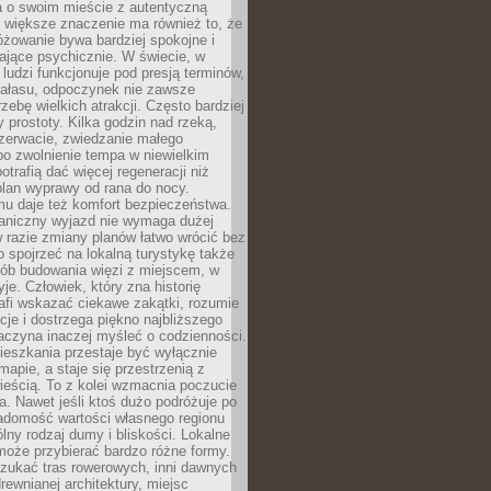
a o swoim mieście z autentyczną
 większe znaczenie ma również to, że
óżowanie bywa bardziej spokojne i
ające psychicznie. W świecie, w
 ludzi funkcjonuje pod presją terminów,
 hałasu, odpoczynek nie zawsze
zebę wielkich atrakcji. Często bardziej
 prostoty. Kilka godzin nad rzeką,
ezerwacie, zwiedzanie małego
o zwolnienie tempa w niewielkim
otrafią dać więcej regeneracji niż
plan wyprawy od rana do nocy.
mu daje też komfort bezpieczeństwa.
aniczny wyjazd nie wymaga dużej
 w razie zmiany planów łatwo wrócić bez
o spojrzeć na lokalną turystykę także
sób budowania więzi z miejscem, w
yje. Człowiek, który zna historię
rafi wskazać ciekawe zakątki, rozumie
ycje i dostrzega piękno najbliższego
aczyna inaczej myśleć o codzienności.
ieszkania przestaje być wyłącznie
apie, a staje się przestrzenią z
ieścią. To z kolei wzmacnia poczucie
a. Nawet jeśli ktoś dużo podróżuje po
iadomość wartości własnego regionu
lny rodzaj dumy i bliskości. Lokalne
może przybierać bardzo różne formy.
szukać tras rowerowych, inni dawnych
 drewnianej architektury, miejsc