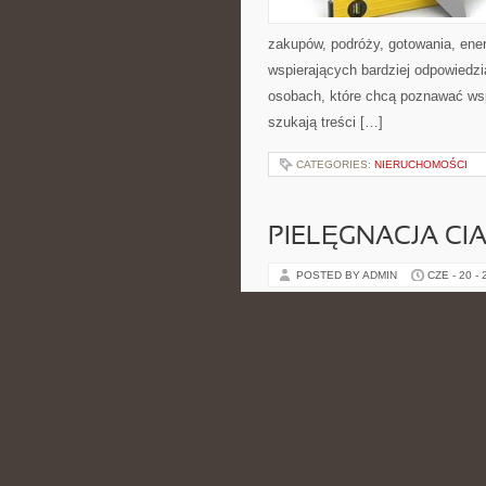
zakupów, podróży, gotowania, ener
wspierających bardziej odpowiedzi
osobach, które chcą poznawać ws
szukają treści […]
CATEGORIES:
NIERUCHOMOŚCI
PIELĘGNACJA CI
POSTED BY ADMIN
CZE - 20 -
o wygląd. Polecamy Eko-makijaż 