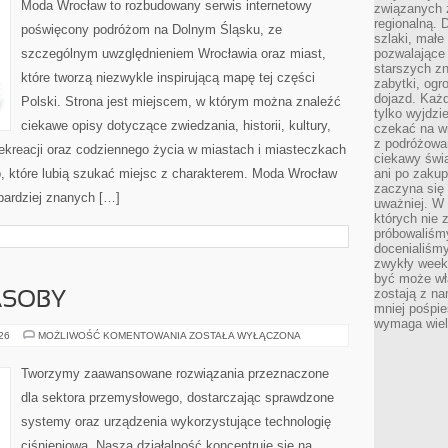
Moda Wrocław to rozbudowany serwis internetowy
związanych 
regionalną. 
poświęcony podróżom na Dolnym Śląsku, ze
szlaki, małe
szczególnym uwzględnieniem Wrocławia oraz miast,
pozwalające
starszych z
które tworzą niezwykle inspirującą mapę tej części
zabytki, ogr
dojazd. Każd
Polski. Strona jest miejscem, w którym można znaleźć
tylko wyjdzi
ciekawe opisy dotyczące zwiedzania, historii, kultury,
czekać na wi
z podróżowan
 rekreacji oraz codziennego życia w miastach i miasteczkach
ciekawy świa
b, które lubią szukać miejsc z charakterem. Moda Wrocław
ani po zakup
zaczyna się 
jbardziej znanych […]
uważniej. W n
których nie 
próbowaliśmy
docenialiśmy
zwykły weeke
być może wł
zostają z na
ASOBY
mniej pośpie
wymaga wielk
ENERGETYKA
026
MOŻLIWOŚĆ KOMENTOWANIA
ZOSTAŁA WYŁĄCZONA
I
ZASOBY
Tworzymy zaawansowane rozwiązania przeznaczone
dla sektora przemysłowego, dostarczając sprawdzone
systemy oraz urządzenia wykorzystujące technologię
ciśnieniową. Nasza działalność koncentruje się na