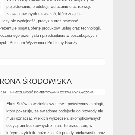
projektowaniu, produkcji, wdrażaniu oraz rozwoju
zaawansowanych rozwiązań, które znajdują
 liczy się wydajność, precyzja oraz pewność
zentuje bogatą ofertę produktów, usług oraz technologii,
woczesnego przemysłu i przedsiębiorstw poszukujących
nych. Polecam Wyzwania i Problemy Branży i
HRONA ŚRODOWISKA
PRZYRODA
 2026
MOŻLIWOŚĆ KOMENTOWANIA
ZOSTAŁA WYŁĄCZONA
I
OCHRONA
ŚRODOWISKA
Ekos-Sułów to wartościowy serwis poświęcony ekologii,
który pokazuje, że świadome podejście do przyrody nie
musi oznaczać wielkich wyrzeczeń, skomplikowanych
decyzji ani kosztownych zmian. To przestrzeń, w
którym czytelnik może znaleźć porady, ciekawostki oraz