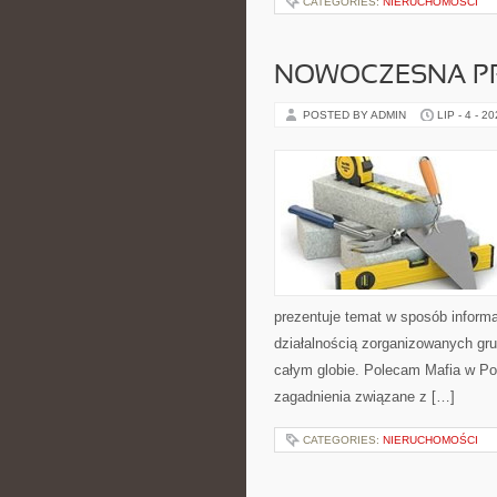
CATEGORIES:
NIERUCHOMOŚCI
NOWOCZESNA P
POSTED BY ADMIN
LIP - 4 - 2
prezentuje temat w sposób inform
działalnością zorganizowanych gru
całym globie. Polecam Mafia w Pol
zagadnienia związane z […]
CATEGORIES:
NIERUCHOMOŚCI