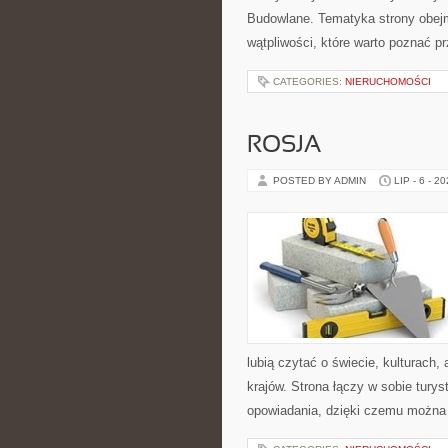
Budowlane. Tematyka strony obejm
wątpliwości, które warto poznać p
CATEGORIES:
NIERUCHOMOŚCI
ROSJA
POSTED BY ADMIN
LIP - 6 - 2
lubią czytać o świecie, kulturach, 
krajów. Strona łączy w sobie tury
opowiadania, dzięki czemu można