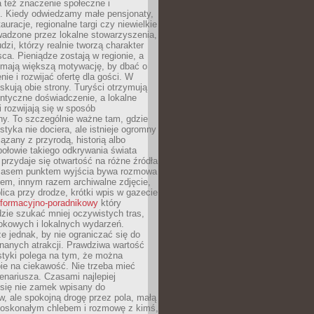
 też znaczenie społeczne i
. Kiedy odwiedzamy małe pensjonaty,
auracje, regionalne targi czy niewielkie
wadzone przez lokalne stowarzyszenia,
dzi, którzy realnie tworzą charakter
ca. Pieniądze zostają w regionie, a
mają większą motywację, by dbać o
nie i rozwijać ofertę dla gości. W
yskują obie strony. Turyści otrzymują
entyczne doświadczenie, a lokalne
 rozwijają się w sposób
y. To szczególnie ważne tam, gdzie
tyka nie dociera, ale istnieje ogromny
iązany z przyrodą, historią albo
połowie takiego odkrywania świata
e przydaje się otwartość na różne źródła
 Czasem punktem wyjścia bywa rozmowa
em, innym razem archiwalne zdjęcie,
blica przy drodze, krótki wpis w gazecie
informacyjno-poradnikowy
który
zie szukać mniej oczywistych tras,
okowych i lokalnych wydarzeń.
e jednak, by nie ograniczać się do
znanych atrakcji. Prawdziwa wartość
ystyki polega na tym, że można
ie na ciekawość. Nie trzeba mieć
nariusza. Czasami najlepiej
 się nie zamek wpisany do
, ale spokojną drogę przez pola, małą
 doskonałym chlebem i rozmowę z kimś,