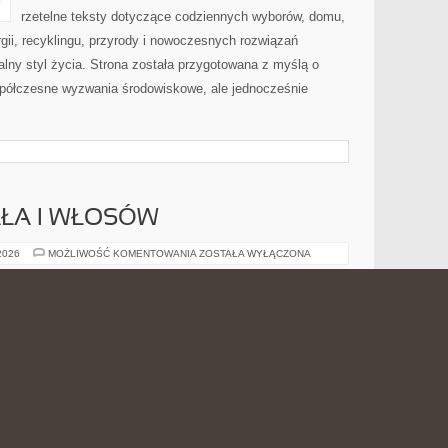
rzetelne teksty dotyczące codziennych wyborów, domu,
gii, recyklingu, przyrody i nowoczesnych rozwiązań
alny styl życia. Strona została przygotowana z myślą o
półczesne wyzwania środowiskowe, ale jednocześnie
AŁA I WŁOSÓW
PIELĘGNACJA
 2026
MOŻLIWOŚĆ KOMENTOWANIA
ZOSTAŁA WYŁĄCZONA
CIAŁA
I
WŁOSÓW
Bioarp24.pl to platforma informacyjno-ofertowa, która
koncentruje się wokół naturalnej pielęgnacji. Strona
może być rozumiana jako wygodne zaplecze ofertowe
dla osób, które interesują się kosmetykami opartymi na
składnikach roślinnych. To serwis, która wpisuje się w
rosnące zainteresowanie naturalnymi sposobami dbania
i Dermokosmetyki i skóra problematyczna. Głównym