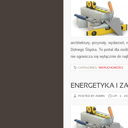
architektury, przyrody, wydarzeń,
Dolnego Śląska. To portal dla osó
nie ogranicza się wyłącznie do na
CATEGORIES:
NIERUCHOMOŚCI
ENERGETYKA I Z
POSTED BY ADMIN
LIP - 1 - 2