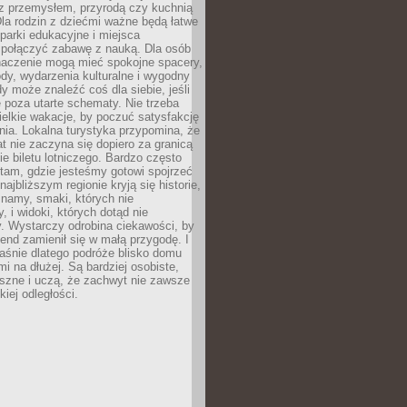
z przemysłem, przyrodą czy kuchnią
Dla rodzin z dziećmi ważne będą łatwe
 parki edukacyjne i miejsca
 połączyć zabawę z nauką. Dla osób
naczenie mogą mieć spokojne spacery,
ody, wydarzenia kulturalne i wygodny
y może znaleźć coś dla siebie, jeśli
e poza utarte schematy. Nie trzeba
elkie wakacje, by poczuć satysfakcję
ia. Lokalna turystyka przypomina, że
t nie zaczyna się dopiero za granicą
ie biletu lotniczego. Bardzo często
tam, gdzie jesteśmy gotowi spojrzeć
ajbliższym regionie kryją się historie,
znamy, smaki, których nie
, i widoki, których dotąd nie
. Wystarczy odrobina ciekawości, by
nd zamienił się w małą przygodę. I
aśnie dlatego podróże blisko domu
mi na dłużej. Są bardziej osobiste,
szne i uczą, że zachwyt nie zawsze
iej odległości.