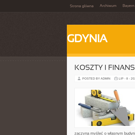
Archiwum
Bayern
Strona główna
GDYNIA
KOSZTY I FINAN
POSTED BY ADMIN
LIP - 8 - 2
zaczyna myśleć o własnym budyn