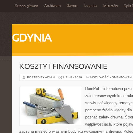
Archiwum
Bayern
Legnica
Strona główna
Mistrzów
Spis 
GDYNIA
KOSZTY I FINANSOWANIE
POSTED BY ADMIN
LIP - 8 - 2026
MOŻLIWOŚĆ KOMENTOWAN
DomPol – internetowa przes
zainteresowanych konstruk
serwis poświęcony tematyc
pomocne źródło wiedzy dla o
poznać zalety drewna. Stro
wątpliwościach, które pojaw
zaczyna myśleć o własnym budynku wykonanym z drewna. Polec