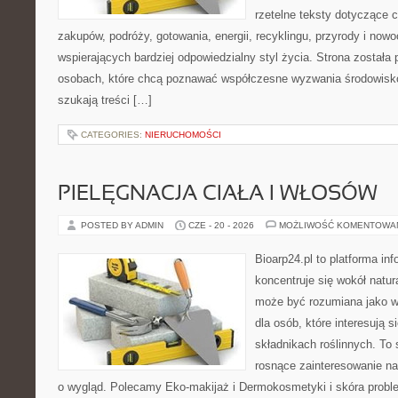
rzetelne teksty dotyczące
zakupów, podróży, gotowania, energii, recyklingu, przyrody i no
wspierających bardziej odpowiedzialny styl życia. Strona została
osobach, które chcą poznawać współczesne wyzwania środowisko
szukają treści […]
CATEGORIES:
NIERUCHOMOŚCI
PIELĘGNACJA CIAŁA I WŁOSÓW
POSTED BY ADMIN
CZE - 20 - 2026
MOŻLIWOŚĆ KOMENTOWA
Bioarp24.pl to platforma in
koncentruje się wokół natura
może być rozumiana jako w
dla osób, które interesują 
składnikach roślinnych. To 
rosnące zainteresowanie n
o wygląd. Polecamy Eko-makijaż i Dermokosmetyki i skóra prob