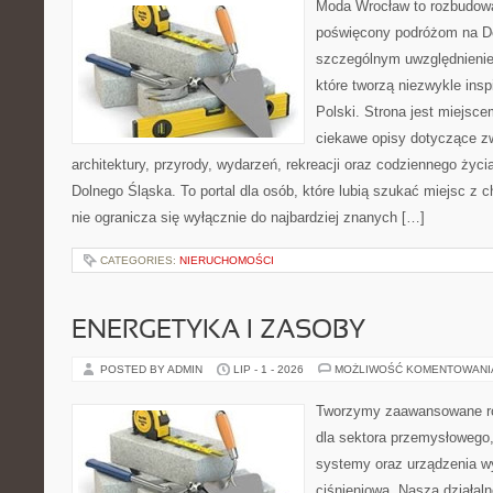
Moda Wrocław to rozbudowa
poświęcony podróżom na D
szczególnym uwzględnienie
które tworzą niezwykle insp
Polski. Strona jest miejsc
ciekawe opisy dotyczące zwie
architektury, przyrody, wydarzeń, rekreacji oraz codziennego życ
Dolnego Śląska. To portal dla osób, które lubią szukać miejsc z
nie ogranicza się wyłącznie do najbardziej znanych […]
CATEGORIES:
NIERUCHOMOŚCI
ENERGETYKA I ZASOBY
POSTED BY ADMIN
LIP - 1 - 2026
MOŻLIWOŚĆ KOMENTOWAN
Tworzymy zaawansowane ro
dla sektora przemysłowego
systemy oraz urządzenia w
ciśnieniową. Nasza działaln