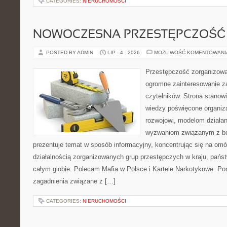
CATEGORIES:
NIERUCHOMOŚCI
NOWOCZESNA PRZESTĘPCZOŚĆ
POSTED BY ADMIN
LIP - 4 - 2026
MOŻLIWOŚĆ KOMENTOWAN
Przestępczość zorganizowan
ogromne zainteresowanie za
czytelników. Strona stano
wiedzy poświęcone organiz
rozwojowi, modelom działan
wyzwaniom związanym z b
prezentuje temat w sposób informacyjny, koncentrując się na om
działalnością zorganizowanych grup przestępczych w kraju, pańs
całym globie. Polecam Mafia w Polsce i Kartele Narkotykowe. Por
zagadnienia związane z […]
CATEGORIES:
NIERUCHOMOŚCI