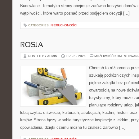
Budowlane. Tematyka strony obejmuje zarówno korzyści domów dr
wątpliwości, które warto poznać przed podjęciem decyzji […]
CATEGORIES:
NIERUCHOMOŚCI
ROSJA
POSTED BY ADMIN
LIP - 6 - 2026
MOŻLIWOŚĆ KOMENTOWAN
Cherrish to różnorodna prze
szukają podróżniczych insp
piękne zakątki bez pośpiec
otwartością na nowe doświa
turystyczny, który może z
planujące rodzinny urlop, ja
lubią czytać o świecie, kulturach, atrakcjach, kuchni, historii ora
krajów. Strona łączy w sobie turystyczne inspiracje z lekkim, p
opowiadania, dzięki czemu można tu znaleźć zarówno […]