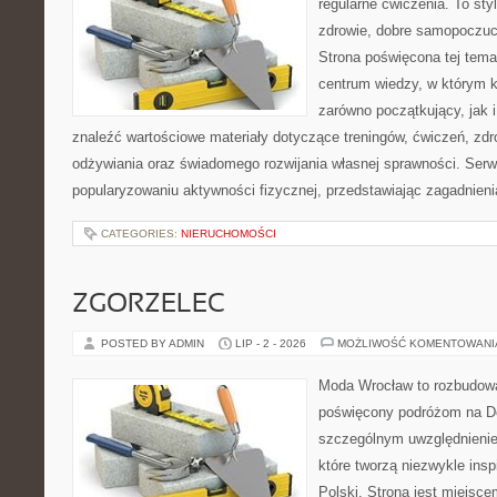
regularne ćwiczenia. To sty
zdrowie, dobre samopoczuci
Strona poświęcona tej tem
centrum wiedzy, w którym k
zarówno początkujący, jak
znaleźć wartościowe materiały dotyczące treningów, ćwiczeń, zdr
odżywiania oraz świadomego rozwijania własnej sprawności. Serwi
popularyzowaniu aktywności fizycznej, przedstawiając zagadnien
CATEGORIES:
NIERUCHOMOŚCI
ZGORZELEC
POSTED BY ADMIN
LIP - 2 - 2026
MOŻLIWOŚĆ KOMENTOWAN
Moda Wrocław to rozbudowa
poświęcony podróżom na D
szczególnym uwzględnienie
które tworzą niezwykle insp
Polski. Strona jest miejsc