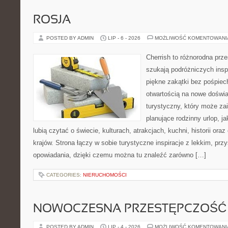
ROSJA
POSTED BY ADMIN
LIP - 6 - 2026
MOŻLIWOŚĆ KOMENTOWAN
Cherrish to różnorodna prze
szukają podróżniczych insp
piękne zakątki bez pośpiec
otwartością na nowe doświa
turystyczny, który może z
planujące rodzinny urlop, ja
lubią czytać o świecie, kulturach, atrakcjach, kuchni, historii ora
krajów. Strona łączy w sobie turystyczne inspiracje z lekkim, p
opowiadania, dzięki czemu można tu znaleźć zarówno […]
CATEGORIES:
NIERUCHOMOŚCI
NOWOCZESNA PRZESTĘPCZOŚĆ
POSTED BY ADMIN
LIP - 4 - 2026
MOŻLIWOŚĆ KOMENTOWAN