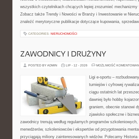
wszystkich czytelnikach chcących lepiej zrozumieć mechanizmy 
Zobacz także Trendy i Nowości w Branży i Inwestowanie w Nier
znaleźć merytoryczne publikacje dotyczące kupowania, sprzedaw
CATEGORIES:
NIERUCHOMOŚCI
ZAWODNICY I DRUŻYNY
POSTED BY ADMIN
LIP - 12 - 2026
MOŻLIWOŚĆ KOMENTOWAN
Ligi e-sportu – rozbudowany
turniejów i cyfrowej rywaliz
ciągu ostatnich lat przesz
dawniej było hobby kojarz
graniem, obecnie stanowi d
zjawisko społeczne i biznes
zawodnicy trenują według regularnych programów szkoleniowych, 
menedżerów, szkoleniowców i ekspertów od przygotowania mentaln
przyciągają miliony zainteresowanych widzów. Polecamy Historia e-