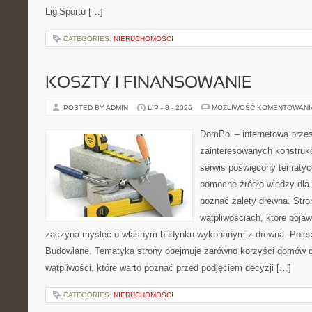
LigiSportu […]
CATEGORIES:
NIERUCHOMOŚCI
KOSZTY I FINANSOWANIE
POSTED BY ADMIN
LIP - 8 - 2026
MOŻLIWOŚĆ KOMENTOWAN
DomPol – internetowa przes
zainteresowanych konstruk
serwis poświęcony tematyc
pomocne źródło wiedzy dla o
poznać zalety drewna. Stro
wątpliwościach, które pojaw
zaczyna myśleć o własnym budynku wykonanym z drewna. Polec
Budowlane. Tematyka strony obejmuje zarówno korzyści domów dr
wątpliwości, które warto poznać przed podjęciem decyzji […]
CATEGORIES:
NIERUCHOMOŚCI