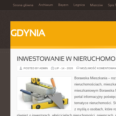
Archiwum
Bayern
Legnica
Strona główna
Mistrzów
Spis 
GDYNIA
INWESTOWANIE W NIERUCHOMO
POSTED BY ADMIN
LIP - 14 - 2026
MOŻLIWOŚĆ KOMENTOWAN
Borawska Mieszkania – roz
nieruchomościach, mieszka
mieszkaniowym Borawska Mi
portal informacyjny poświę
tematyce nieruchomości. S
z myślą o osobach, które r
również o inwestorach, właścicielach nieruchomości, najemcach, 