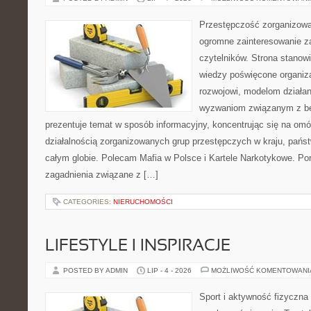
Przestępczość zorganizowan
ogromne zainteresowanie za
czytelników. Strona stano
wiedzy poświęcone organiz
rozwojowi, modelom działan
wyzwaniom związanym z b
prezentuje temat w sposób informacyjny, koncentrując się na om
działalnością zorganizowanych grup przestępczych w kraju, pańs
całym globie. Polecam Mafia w Polsce i Kartele Narkotykowe. Por
zagadnienia związane z […]
CATEGORIES:
NIERUCHOMOŚCI
LIFESTYLE I INSPIRACJE
POSTED BY ADMIN
LIP - 4 - 2026
MOŻLIWOŚĆ KOMENTOWAN
Sport i aktywność fizyczna 