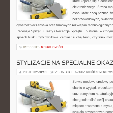
które kojarzą się z codzie
elektronicznego. Strona m
osób, które chcą poznać świ
bezprzewodowych, światłow
cyberbezpieczeństwa oraz firmowych rozwiązań technologicznych.
Recenzje Sprzętu i Testy i Recenzje Sprzętu. To strona, w którym
sposób bliski użytkownikowi. Zamiast suchej teorii, czytelnik mo
CATEGORIES:
NIERUCHOMOŚCI
STYLIZACJE NA SPECJALNE OKAZ
POSTED BY ADMIN
CZE - 15 - 2026
MOŻLIWOŚĆ KOMENTOWA
Serwis modowo-urodowy poś
dbaniu o wygląd, produkto
oraz pomysłom na atrakcyjn
chcą podkreślać swój charak
miejsce stworzone z myślą 
szukają przystępnych pora