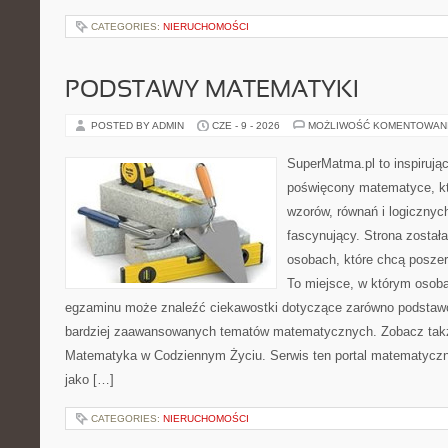
CATEGORIES:
NIERUCHOMOŚCI
PODSTAWY MATEMATYKI
POSTED BY ADMIN
CZE - 9 - 2026
MOŻLIWOŚĆ KOMENTOWAN
SuperMatma.pl to inspirując
poświęcony matematyce, któ
wzorów, równań i logicznyc
fascynujący. Strona został
osobach, które chcą posze
To miejsce, w którym osoba
egzaminu może znaleźć ciekawostki dotyczące zarówno podstawo
bardziej zaawansowanych tematów matematycznych. Zobacz tak
Matematyka w Codziennym Życiu. Serwis ten portal matematycz
jako […]
CATEGORIES:
NIERUCHOMOŚCI