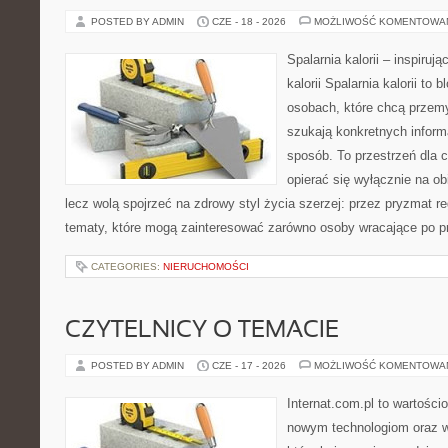
POSTED BY ADMIN
CZE - 18 - 2026
MOŻLIWOŚĆ KOMENTOWA
Spalarnia kalorii – inspiruj
kalorii Spalarnia kalorii to
osobach, które chcą przemy
szukają konkretnych inform
sposób. To przestrzeń dla c
opierać się wyłącznie na ob
lecz wolą spojrzeć na zdrowy styl życia szerzej: przez pryzmat re
tematy, które mogą zainteresować zarówno osoby wracające po prz
CATEGORIES:
NIERUCHOMOŚCI
CZYTELNICY O TEMACIE
POSTED BY ADMIN
CZE - 17 - 2026
MOŻLIWOŚĆ KOMENTOWA
Internat.com.pl to wartości
nowym technologiom oraz 