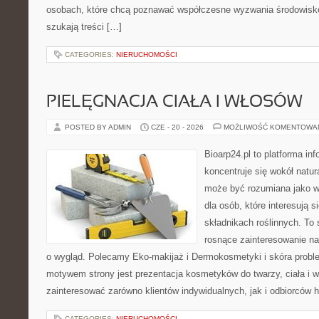
osobach, które chcą poznawać współczesne wyzwania środowisko
szukają treści […]
CATEGORIES:
NIERUCHOMOŚCI
PIELĘGNACJA CIAŁA I WŁOSÓW
POSTED BY ADMIN
CZE - 20 - 2026
MOŻLIWOŚĆ KOMENTOWA
Bioarp24.pl to platforma in
koncentruje się wokół natura
może być rozumiana jako w
dla osób, które interesują 
składnikach roślinnych. To 
rosnące zainteresowanie n
o wygląd. Polecamy Eko-makijaż i Dermokosmetyki i skóra prob
motywem strony jest prezentacja kosmetyków do twarzy, ciała i 
zainteresować zarówno klientów indywidualnych, jak i odbiorców 
CATEGORIES:
NIERUCHOMOŚCI