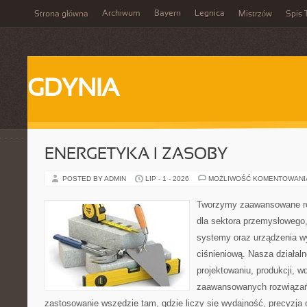
Archiwum
Bayern
Legnica
Strona główna
Mistrzów
Spis 
GDYNIA
ENERGETYKA I ZASOBY
POSTED BY ADMIN
LIP - 1 - 2026
MOŻLIWOŚĆ KOMENTOWAN
Tworzymy zaawansowane ro
dla sektora przemysłowego
systemy oraz urządzenia w
ciśnieniową. Nasza działaln
projektowaniu, produkcji, w
zaawansowanych rozwiązań,
zastosowanie wszędzie tam, gdzie liczy się wydajność, precyzja