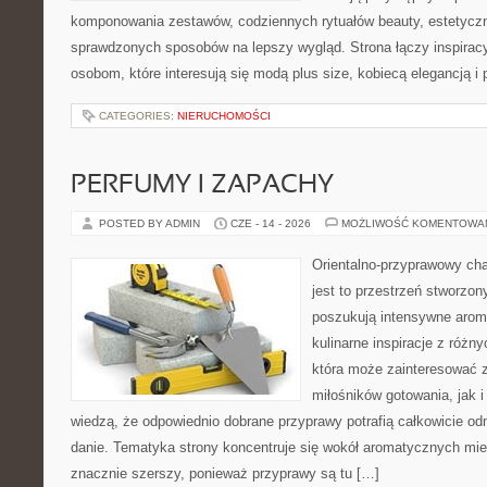
komponowania zestawów, codziennych rytuałów beauty, estetyczny
sprawdzonych sposobów na lepszy wygląd. Strona łączy inspiracy
osobom, które interesują się modą plus size, kobiecą elegancją i
CATEGORIES:
NIERUCHOMOŚCI
PERFUMY I ZAPACHY
POSTED BY ADMIN
CZE - 14 - 2026
MOŻLIWOŚĆ KOMENTOWA
Orientalno-przyprawowy char
jest to przestrzeń stworzon
poszukują intensywne aroma
kulinarne inspiracje z różny
która może zainteresować 
miłośników gotowania, jak i
wiedzą, że odpowiednio dobrane przyprawy potrafią całkowicie od
danie. Tematyka strony koncentruje się wokół aromatycznych miesz
znacznie szerszy, ponieważ przyprawy są tu […]