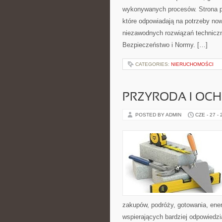
wykonywanych procesów. Strona pre
które odpowiadają na potrzeby no
niezawodnych rozwiązań technicz
Bezpieczeństwo i Normy. […]
CATEGORIES:
NIERUCHOMOŚCI
PRZYRODA I OC
POSTED BY ADMIN
CZE - 27 -
zakupów, podróży, gotowania, ener
wspierających bardziej odpowiedzi