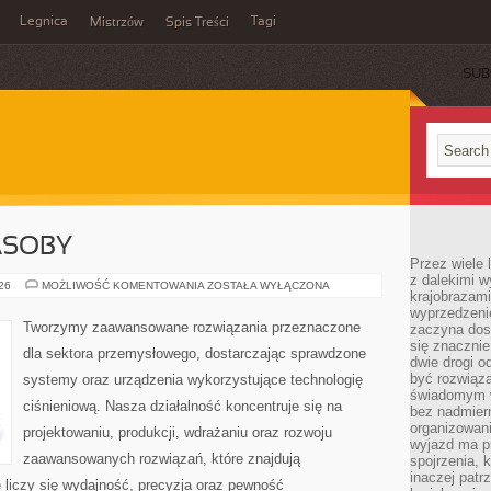
Legnica
Tagi
Mistrzów
Spis Treści
SUB
ASOBY
Przez wiele 
z dalekimi w
ENERGETYKA
026
MOŻLIWOŚĆ KOMENTOWANIA
ZOSTAŁA WYŁĄCZONA
krajobrazam
I
ZASOBY
wyprzedzeni
Tworzymy zaawansowane rozwiązania przeznaczone
zaczyna dost
się znacznie
dla sektora przemysłowego, dostarczając sprawdzone
dwie drogi o
być rozwiąz
systemy oraz urządzenia wykorzystujące technologię
świadomym 
ciśnieniową. Nasza działalność koncentruje się na
bez nadmier
organizowani
projektowaniu, produkcji, wdrażaniu oraz rozwoju
wyjazd ma p
zaawansowanych rozwiązań, które znajdują
spojrzenia, 
inaczej patrz
 liczy się wydajność, precyzja oraz pewność