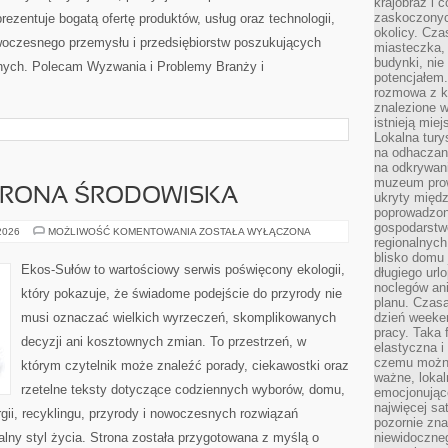
krajobraz i 
zaskoczonych
zentuje bogatą ofertę produktów, usług oraz technologii,
okolicy. Cz
woczesnego przemysłu i przedsiębiorstw poszukujących
miasteczka, 
budynki, nie 
nych. Polecam Wyzwania i Problemy Branży i
potencjałem
rozmowa z k
znalezione w
istnieją mie
Lokalna tury
na odhaczani
na odkrywan
muzeum prow
HRONA ŚRODOWISKA
ukryty międ
poprowadzona
gospodarstw
PRZYRODA
 2026
MOŻLIWOŚĆ KOMENTOWANIA
ZOSTAŁA WYŁĄCZONA
regionalnych
I
OCHRONA
blisko domu 
ŚRODOWISKA
Ekos-Sułów to wartościowy serwis poświęcony ekologii,
długiego ur
noclegów an
który pokazuje, że świadome podejście do przyrody nie
planu. Czasa
musi oznaczać wielkich wyrzeczeń, skomplikowanych
dzień weeke
pracy. Taka 
decyzji ani kosztownych zmian. To przestrzeń, w
elastyczna i
czemu można
którym czytelnik może znaleźć porady, ciekawostki oraz
ważne, loka
rzetelne teksty dotyczące codziennych wyborów, domu,
emocjonujące
najwięcej sa
gii, recyklingu, przyrody i nowoczesnych rozwiązań
pozornie zna
alny styl życia. Strona została przygotowana z myślą o
niewidoczne