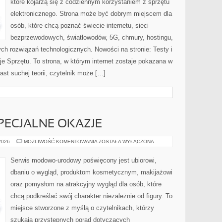
które kojarzą się z codziennym korzystaniem z sprzętu
elektronicznego. Strona może być dobrym miejscem dla
osób, które chcą poznać świecie internetu, sieci
bezprzewodowych, światłowodów, 5G, chmury, hostingu,
ch rozwiązań technologicznych. Nowości na stronie: Testy i
je Sprzętu. To strona, w którym internet zostaje pokazana w
ast suchej teorii, czytelnik może […]
SPECJALNE OKAZJE
STYLIZACJE
 2026
MOŻLIWOŚĆ KOMENTOWANIA
ZOSTAŁA WYŁĄCZONA
NA
SPECJALNE
OKAZJE
Serwis modowo-urodowy poświęcony jest ubiorowi,
dbaniu o wygląd, produktom kosmetycznym, makijażowi
oraz pomysłom na atrakcyjny wygląd dla osób, które
chcą podkreślać swój charakter niezależnie od figury. To
miejsce stworzone z myślą o czytelnikach, którzy
szukają przystępnych porad dotyczących