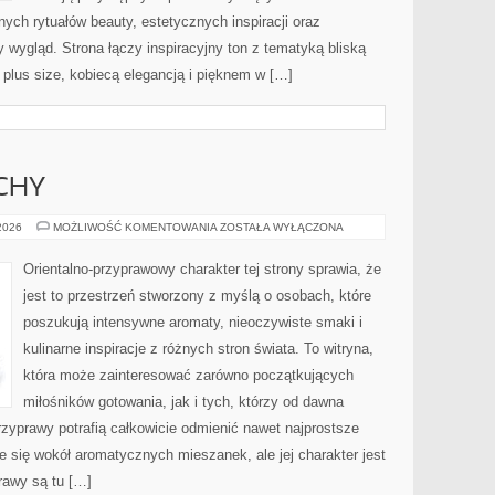
ch rytuałów beauty, estetycznych inspiracji oraz
wygląd. Strona łączy inspiracyjny ton z tematyką bliską
 plus size, kobiecą elegancją i pięknem w […]
CHY
PERFUMY
 2026
MOŻLIWOŚĆ KOMENTOWANIA
ZOSTAŁA WYŁĄCZONA
I
ZAPACHY
Orientalno-przyprawowy charakter tej strony sprawia, że
jest to przestrzeń stworzony z myślą o osobach, które
poszukują intensywne aromaty, nieoczywiste smaki i
kulinarne inspiracje z różnych stron świata. To witryna,
która może zainteresować zarówno początkujących
miłośników gotowania, jak i tych, którzy od dawna
zyprawy potrafią całkowicie odmienić nawet najprostsze
e się wokół aromatycznych mieszanek, ale jej charakter jest
rawy są tu […]