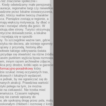
 też znaczenie społeczne i
. Kiedy odwiedzamy małe pensjonaty,
auracje, regionalne targi czy niewielkie
wadzone przez lokalne stowarzyszenia,
dzi, którzy realnie tworzą charakter
ca. Pieniądze zostają w regionie, a
mają większą motywację, by dbać o
nie i rozwijać ofertę dla gości. W
yskują obie strony. Turyści otrzymują
entyczne doświadczenie, a lokalne
 rozwijają się w sposób
y. To szczególnie ważne tam, gdzie
tyka nie dociera, ale istnieje ogromny
iązany z przyrodą, historią albo
połowie takiego odkrywania świata
e przydaje się otwartość na różne źródła
 Czasem punktem wyjścia bywa rozmowa
em, innym razem archiwalne zdjęcie,
blica przy drodze, krótki wpis w gazecie
informacyjno-poradnikowy
który
zie szukać mniej oczywistych tras,
okowych i lokalnych wydarzeń.
e jednak, by nie ograniczać się do
znanych atrakcji. Prawdziwa wartość
ystyki polega na tym, że można
ie na ciekawość. Nie trzeba mieć
nariusza. Czasami najlepiej
 się nie zamek wpisany do
, ale spokojną drogę przez pola, małą
 doskonałym chlebem i rozmowę z kimś,