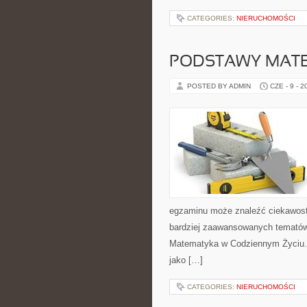
CATEGORIES:
NIERUCHOMOŚCI
PODSTAWY MAT
POSTED BY ADMIN
CZE - 9 - 2
egzaminu może znaleźć ciekawost
bardziej zaawansowanych temató
Matematyka w Codziennym Życiu. 
jako […]
CATEGORIES:
NIERUCHOMOŚCI