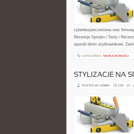
cyberbezpieczeństwa oraz firmowy
Recenzje Sprzętu i Testy i Recenz
sposób bliski użytkownikowi. Zami
CATEGORIES:
NIERUCHOMOŚCI
STYLIZACJE NA 
POSTED BY ADMIN
CZE - 15 -