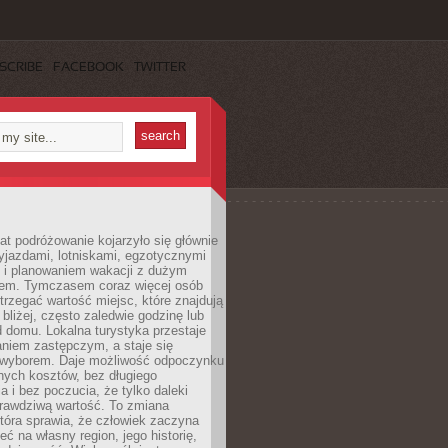
SCRIBE
FACEBOOK
TWITTER
lat podróżowanie kojarzyło się głównie
yjazdami, lotniskami, egzotycznymi
i i planowaniem wakacji z dużym
em. Tymczasem coraz więcej osób
rzegać wartość miejsc, które znajdują
 bliżej, często zaledwie godzinę lub
d domu. Lokalna turystyka przestaje
aniem zastępczym, a staje się
wyborem. Daje możliwość odpoczynku
nych kosztów, bez długiego
a i bez poczucia, że tylko daleki
rawdziwą wartość. To zmiana
która sprawia, że człowiek zaczyna
eć na własny region, jego historię,