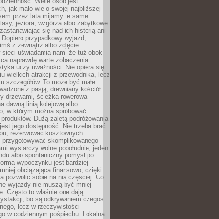
codzienność. Wiele osób jest
, jak mało wie o swojej najbliższej
asem przez lata mijamy te same
lasy, jeziora, wzgórza albo zabytkowe
zastanawiając się nad ich historią ani
. Dopiero przypadkowy wyjazd,
imś z zewnątrz albo zdjęcie
 sieci uświadamia nam, że tuż obok
jsca naprawdę warte zobaczenia.
styka uczy uważności. Nie opiera się
u wielkich atrakcji z przewodnika, lecz
iu szczegółów. To może być małe
adzone z pasją, drewniany kościół
zy drzewami, ścieżka rowerowa
 dawną linią kolejową albo
o, w którym można spróbować
 produktów. Dużą zaletą podróżowania
jest jego dostępność. Nie trzeba brać
lopu, rezerwować kosztownych
i przygotowywać skomplikowanego
mi wystarczy wolne popołudnie, jeden
ndu albo spontaniczny pomysł po
forma wypoczynku jest bardziej
 mniej obciążająca finansowo, dzięki
 pozwolić sobie na nią częściej. Co
lne wyjazdy nie muszą być mniej
. Często to właśnie one dają
tysfakcji, bo są odkrywaniem czegoś
nego, lecz w rzeczywistości
go w codziennym pośpiechu. Lokalna