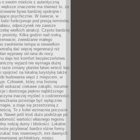
a o swoim mieście z autentyczną
 większe znaczenie ma również to, że
óżowanie bywa bardziej spokojne i
ające psychicznie. W świecie, w
 ludzi funkcjonuje pod presją terminów,
 hałasu, odpoczynek nie zawsze
zebę wielkich atrakcji. Często bardziej
 prostoty. Kilka godzin nad rzeką,
ezerwacie, zwiedzanie małego
o zwolnienie tempa w niewielkim
otrafią dać więcej regeneracji niż
plan wyprawy od rana do nocy.
mu daje też komfort bezpieczeństwa.
aniczny wyjazd nie wymaga dużej
 w razie zmiany planów łatwo wrócić bez
o spojrzeć na lokalną turystykę także
sób budowania więzi z miejscem, w
yje. Człowiek, który zna historię
rafi wskazać ciekawe zakątki, rozumie
ycje i dostrzega piękno najbliższego
aczyna inaczej myśleć o codzienności.
ieszkania przestaje być wyłącznie
apie, a staje się przestrzenią z
ieścią. To z kolei wzmacnia poczucie
a. Nawet jeśli ktoś dużo podróżuje po
iadomość wartości własnego regionu
lny rodzaj dumy i bliskości. Lokalne
może przybierać bardzo różne formy.
szukać tras rowerowych, inni dawnych
 drewnianej architektury, miejsc