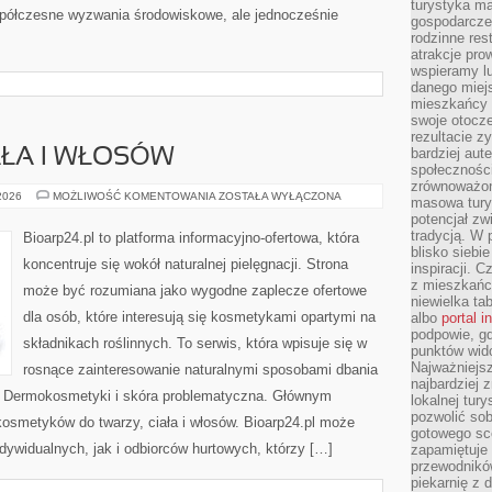
turystyka ma
półczesne wyzwania środowiskowe, ale jednocześnie
gospodarcze
rodzinne rest
atrakcje pro
wspieramy lu
danego miejs
mieszkańcy 
swoje otocze
rezultacie z
bardziej aut
AŁA I WŁOSÓW
społeczności
zrównoważon
PIELĘGNACJA
 2026
MOŻLIWOŚĆ KOMENTOWANIA
ZOSTAŁA WYŁĄCZONA
masowa turys
CIAŁA
potencjał zw
I
WŁOSÓW
tradycją. W 
Bioarp24.pl to platforma informacyjno-ofertowa, która
blisko siebi
koncentruje się wokół naturalnej pielęgnacji. Strona
inspiracji.
z mieszkańc
może być rozumiana jako wygodne zaplecze ofertowe
niewielka ta
dla osób, które interesują się kosmetykami opartymi na
albo
portal 
podpowie, gd
składnikach roślinnych. To serwis, która wpisuje się w
punktów wid
Najważniejsz
rosnące zainteresowanie naturalnymi sposobami dbania
najbardziej 
i Dermokosmetyki i skóra problematyczna. Głównym
lokalnej tur
pozwolić sob
kosmetyków do twarzy, ciała i włosów. Bioarp24.pl może
gotowego sce
dywidualnych, jak i odbiorców hurtowych, którzy […]
zapamiętuje
przewodników
piekarnię z