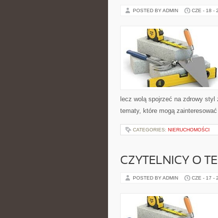
POSTED BY ADMIN
CZE - 18 -
lecz wolą spojrzeć na zdrowy styl 
tematy, które mogą zainteresować 
CATEGORIES:
NIERUCHOMOŚCI
CZYTELNICY O T
POSTED BY ADMIN
CZE - 17 -