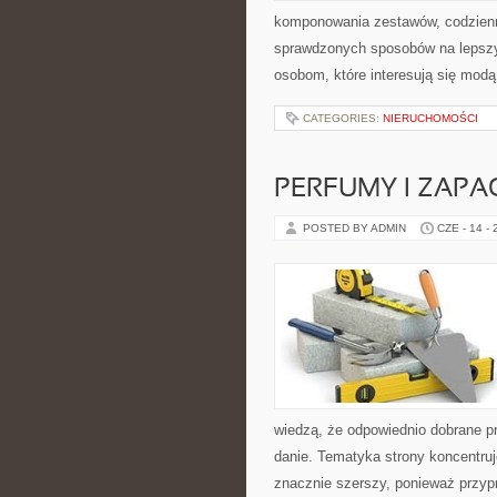
komponowania zestawów, codzienny
sprawdzonych sposobów na lepszy 
osobom, które interesują się modą
CATEGORIES:
NIERUCHOMOŚCI
PERFUMY I ZAPA
POSTED BY ADMIN
CZE - 14 -
wiedzą, że odpowiednio dobrane pr
danie. Tematyka strony koncentruj
znacznie szerszy, ponieważ przyp