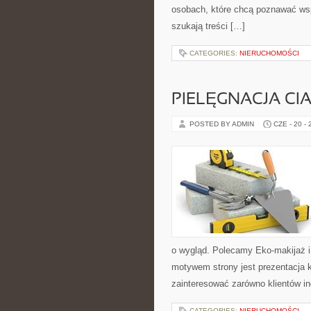
osobach, które chcą poznawać ws
szukają treści […]
CATEGORIES:
NIERUCHOMOŚCI
PIELĘGNACJA CI
POSTED BY ADMIN
CZE - 20 -
o wygląd. Polecamy Eko-makijaż 
motywem strony jest prezentacja 
zainteresować zarówno klientów in
CATEGORIES:
NIERUCHOMOŚCI