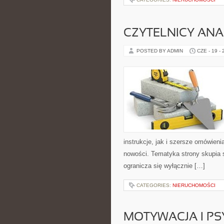
CZYTELNICY ANA
POSTED BY ADMIN
CZE - 19 -
instrukcje, jak i szersze omówieni
nowości. Tematyka strony skupia s
ogranicza się wyłącznie […]
CATEGORIES:
NIERUCHOMOŚCI
MOTYWACJA I P