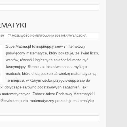
EMATYKI
PODSTAWY
026
MOŻLIWOŚĆ KOMENTOWANIA
ZOSTAŁA WYŁĄCZONA
MATEMATYKI
SuperMatma.pl to inspirujący serwis internetowy
poświęcony matematyce, który pokazuje, że świat liczb,
wzorów, równań i logicznych zależności może być
fascynujący. Strona została stworzona z myślą o
osobach, które chcą poszerzać wiedzę matematyczną.
To miejsce, w którym osoba przygotowująca się do
ki dotyczące zarówno podstawowych zagadnień, jak i
w matematycznych. Zobacz także Podstawy Matematyki i
Serwis ten portal matematyczny prezentuje matematykę