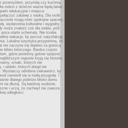
z przemysłem, przyrodą czy kuchnią
Dla rodzin z dziećmi ważne będą łatwe
 parki edukacyjne i miejsca
 połączyć zabawę z nauką. Dla osób
naczenie mogą mieć spokojne spacery,
ody, wydarzenia kulturalne i wygodny
y może znaleźć coś dla siebie, jeśli
e poza utarte schematy. Nie trzeba
elkie wakacje, by poczuć satysfakcję
ia. Lokalna turystyka przypomina, że
t nie zaczyna się dopiero za granicą
ie biletu lotniczego. Bardzo często
tam, gdzie jesteśmy gotowi spojrzeć
ajbliższym regionie kryją się historie,
znamy, smaki, których nie
, i widoki, których dotąd nie
. Wystarczy odrobina ciekawości, by
nd zamienił się w małą przygodę. I
aśnie dlatego podróże blisko domu
mi na dłużej. Są bardziej osobiste,
szne i uczą, że zachwyt nie zawsze
iej odległości.