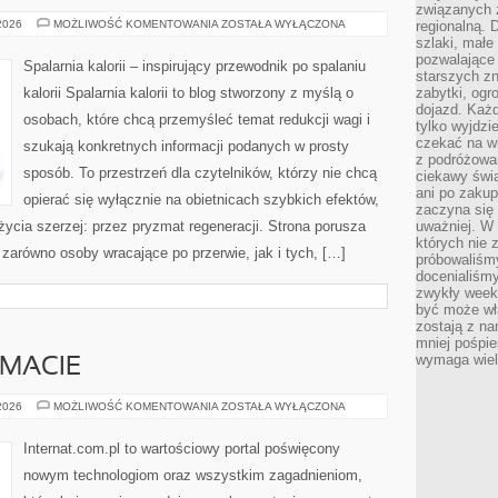
związanych 
MOTYWACJA
 2026
MOŻLIWOŚĆ KOMENTOWANIA
ZOSTAŁA WYŁĄCZONA
regionalną. 
I
szlaki, małe
PSYCHOLOGIA
pozwalające
ODCHUDZANIA
Spalarnia kalorii – inspirujący przewodnik po spalaniu
starszych z
kalorii Spalarnia kalorii to blog stworzony z myślą o
zabytki, ogr
dojazd. Każd
osobach, które chcą przemyśleć temat redukcji wagi i
tylko wyjdzi
czekać na wi
szukają konkretnych informacji podanych w prosty
z podróżowan
sposób. To przestrzeń dla czytelników, którzy nie chcą
ciekawy świa
ani po zakup
opierać się wyłącznie na obietnicach szybkich efektów,
zaczyna się 
życia szerzej: przez pryzmat regeneracji. Strona porusza
uważniej. W n
których nie 
zarówno osoby wracające po przerwie, jak i tych, […]
próbowaliśmy
docenialiśmy
zwykły weeke
być może wł
zostają z na
mniej pośpie
wymaga wielk
EMACIE
CZYTELNICY
 2026
MOŻLIWOŚĆ KOMENTOWANIA
ZOSTAŁA WYŁĄCZONA
O
TEMACIE
Internat.com.pl to wartościowy portal poświęcony
nowym technologiom oraz wszystkim zagadnieniom,