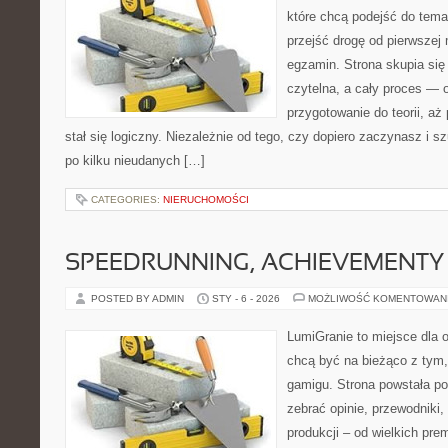
które chcą podejść do tema
przejść drogę od pierwszej 
egzamin. Strona skupia się
czytelna, a cały proces — 
przygotowanie do teorii, a
stał się logiczny. Niezależnie od tego, czy dopiero zaczynasz i s
po kilku nieudanych […]
CATEGORIES:
NIERUCHOMOŚCI
SPEEDRUNNING, ACHIEVEMENTY
POSTED BY ADMIN
STY - 6 - 2026
MOŻLIWOŚĆ KOMENTOWAN
LumiGranie to miejsce dla o
chcą być na bieżąco z tym, 
gamigu. Strona powstała po
zebrać opinie, przewodniki
produkcji – od wielkich pre