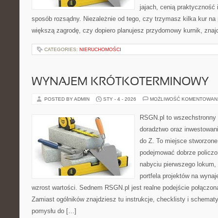
jajach, cenią praktyczność
sposób rozsądny. Niezależnie od tego, czy trzymasz kilka kur na
większą zagrodę, czy dopiero planujesz przydomowy kurnik, znaj
CATEGORIES:
NIERUCHOMOŚCI
WYNAJEM KRÓTKOTERMINOWY
POSTED BY ADMIN
STY - 4 - 2026
MOŻLIWOŚĆ KOMENTOWAN
RSGN.pl to wszechstronny s
doradztwo oraz inwestowan
do Z. To miejsce stworzone
podejmować dobrze policzon
nabyciu pierwszego lokum, 
portfela projektów na wynaje
wzrost wartości. Sednem RSGN.pl jest realne podejście połączon
Zamiast ogólników znajdziesz tu instrukcje, checklisty i schemat
pomysłu do […]