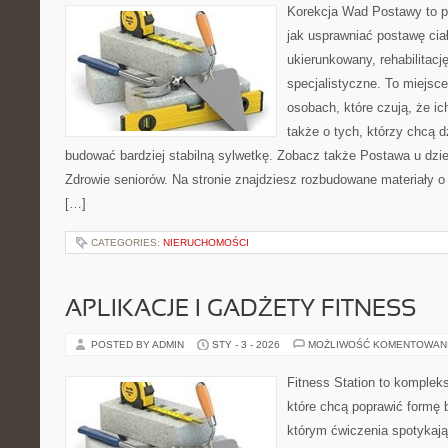
Korekcja Wad Postawy to p
jak usprawniać postawę cia
ukierunkowany, rehabilitacj
specjalistyczne. To miejsc
osobach, które czują, że ic
także o tych, którzy chcą d
budować bardziej stabilną sylwetkę. Zobacz także Postawa u dziec
Zdrowie seniorów. Na stronie znajdziesz rozbudowane materiały o
[…]
CATEGORIES:
NIERUCHOMOŚCI
APLIKACJE I GADŻETY FITNESS
POSTED BY ADMIN
STY - 3 - 2026
MOŻLIWOŚĆ KOMENTOWAN
Fitness Station to komplek
które chcą poprawić formę 
którym ćwiczenia spotykają