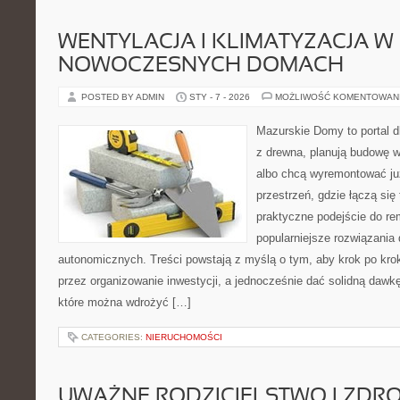
WENTYLACJA I KLIMATYZACJA W
NOWOCZESNYCH DOMACH
POSTED BY ADMIN
STY - 7 - 2026
MOŻLIWOŚĆ KOMENTOWAN
Mazurskie Domy to portal d
z drewna, planują budowę w
albo chcą wyremontować już
przestrzeń, gdzie łączą si
praktyczne podejście do re
popularniejsze rozwiązania
autonomicznych. Treści powstają z myślą o tym, aby krok po kro
przez organizowanie inwestycji, a jednocześnie dać solidną dawkę 
które można wdrożyć […]
CATEGORIES:
NIERUCHOMOŚCI
UWAŻNE RODZICIELSTWO I ZDR