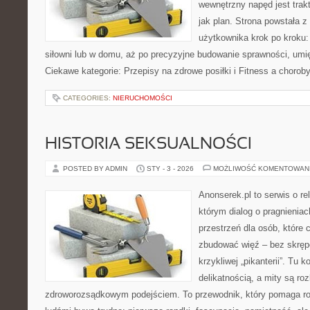
wewnętrzny napęd jest tra
jak plan. Strona powstała 
użytkownika krok po kroku:
siłowni lub w domu, aż po precyzyjne budowanie sprawności, umię
Ciekawe kategorie: Przepisy na zdrowe posiłki i Fitness a chorob
CATEGORIES:
NIERUCHOMOŚCI
HISTORIA SEKSUALNOŚCI
POSTED BY ADMIN
STY - 3 - 2026
MOŻLIWOŚĆ KOMENTOWAN
Anonserek.pl to serwis o rel
którym dialog o pragnienia
przestrzeń dla osób, które 
zbudować więź – bez skrępo
krzykliwej „pikanterii”. Tu k
delikatnością, a mity są ro
zdroworozsądkowym podejściem. To przewodnik, który pomaga ro