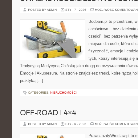
POSTED BY ADMIN
STY - 7 - 2026
MOŻLIWOŚĆ KOMENTOWAN
Bodbam.pl to przestrzeń, w k
całościowo – bez dzielenia 
części”, bez patrzenia wył
miejsce dla osób, które chc
fizyczność, emocje i codzi
tych, którzy interesują się
Tradycyjną Medycyną Chińską jako drogą do przywracania równowa
Emocje i Akupresura. Na stronie znajdziesz treści, które łączą ho
praktyką […]
CATEGORIES:
NIERUCHOMOŚCI
OFF-ROAD I 4×4
POSTED BY ADMIN
STY - 6 - 2026
MOŻLIWOŚĆ KOMENTOWAN
PrawoJazdyWroclaw.pl to m