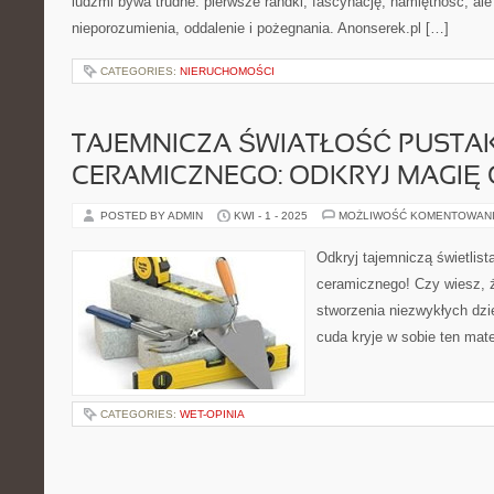
ludźmi bywa trudne: pierwsze randki, fascynację, namiętność, ale
nieporozumienia, oddalenie i pożegnania. Anonserek.pl […]
CATEGORIES:
NIERUCHOMOŚCI
TAJEMNICZA ŚWIATŁOŚĆ PUSTA
CERAMICZNEGO: ODKRYJ MAGIĘ 
POSTED BY ADMIN
KWI - 1 - 2025
MOŻLIWOŚĆ KOMENTOWAN
Odkryj tajemniczą świetlis
ceramicznego! Czy wiesz, 
stworzenia niezwykłych dzie
cuda kryje w sobie ten mat
CATEGORIES:
WET-OPINIA