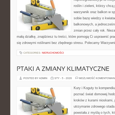
roślin i zieleni, którzy chc
warzywnik oraz balkon w sp
sobie bazę wiedzy o kwiata
balkonowych, a jednocześni
zmian przez cały rok. Niez
małą działkę, znajdziesz tu treści, które pomogą Ci usprawnić pra
się zdrowymi roślinami bez zbędnego stresu. Polecamy Warzywnik
CATEGORIES:
NIERUCHOMOŚCI
PTAKI A ZMIANY KLIMATYCZNE
POSTED BY ADMIN
STY - 5 - 2026
MOŻLIWOŚĆ KOMENTOWAN
Kury i Koguty to kompendiu
poznać świat domowej hodow
kroków z kurami nioskami, 
utrzymanie zdrowego stada 
powstała z myślą o tych, k