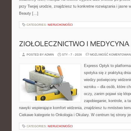
przy Twojej urodzie, znajdziesz tu konkretne rozwiązania i jasne
Beauty […]
CATEGORIES:
NIERUCHOMOŚCI
ZIOŁOLECZNICTWO I MEDYCYNA
POSTED BY ADMIN
STY - 7 - 2026
MOŻLIWOŚĆ KOMENTOWAN
Express Optyk to platform
spotyka się z praktyką dni
wiedzy poświęcony widzeniu
wzroku – dla osób, które c
oczy, zanim pojawi się kłopo
zapobieganie, kontrole, a t
nawyki wspierające komfort widzenia, znajdziesz tu mnóstwo tem
Ciekawe kategorie to Onkologia i Okulary. W centrum tej strony je
CATEGORIES:
NIERUCHOMOŚCI