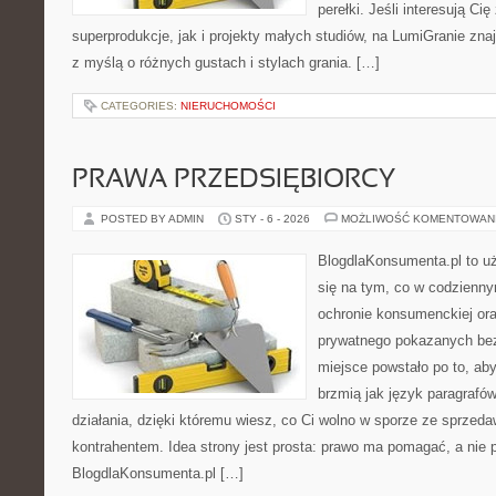
perełki. Jeśli interesują Ci
superprodukcje, jak i projekty małych studiów, na LumiGranie zna
z myślą o różnych gustach i stylach grania. […]
CATEGORIES:
NIERUCHOMOŚCI
PRAWA PRZEDSIĘBIORCY
POSTED BY ADMIN
STY - 6 - 2026
MOŻLIWOŚĆ KOMENTOWAN
BlogdlaKonsumenta.pl to uż
się na tym, co w codziennym
ochronie konsumenckiej ora
prywatnego pokazanych bez
miejsce powstało po to, aby
brzmią jak język paragrafó
działania, dzięki któremu wiesz, co Ci wolno w sporze ze sprzeda
kontrahentem. Idea strony jest prosta: prawo ma pomagać, a nie p
BlogdlaKonsumenta.pl […]