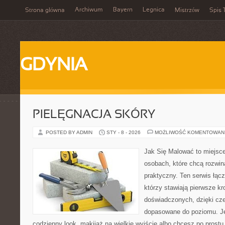
Archiwum
Bayern
Legnica
Strona główna
Mistrzów
Spis 
GDYNIA
PIELĘGNACJA SKÓRY
POSTED BY ADMIN
STY - 8 - 2026
MOŻLIWOŚĆ KOMENTOWAN
Jak Się Malować to miejsc
osobach, które chcą rozwi
praktyczny. Ten serwis łąc
którzy stawiają pierwsze kro
doświadczonych, dzięki cze
dopasowane do poziomu. J
codzienny look, makijaż na wielkie wyjście albo chcesz po prostu 