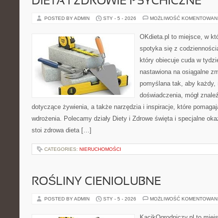
DIETA I ZDROWIE PSYCHICZNE
POSTED BY ADMIN
STY - 5 - 2026
MOŻLIWOŚĆ KOMENTOWAN
OKdieta.pl to miejsce, w 
spotyka się z codziennością
który obiecuje cuda w tydzi
nastawiona na osiągalne zm
pomyślana tak, aby każdy, 
doświadczenia, mógł znale
dotyczące żywienia, a także narzędzia i inspiracje, które pomagają
wdrożenia. Polecamy działy Diety i Zdrowe święta i specjalne ok
stoi zdrowa dieta […]
CATEGORIES:
NIERUCHOMOŚCI
ROŚLINY CIENIOLUBNE
POSTED BY ADMIN
STY - 5 - 2026
MOŻLIWOŚĆ KOMENTOWAN
KącikOgrodniczy.pl to miej