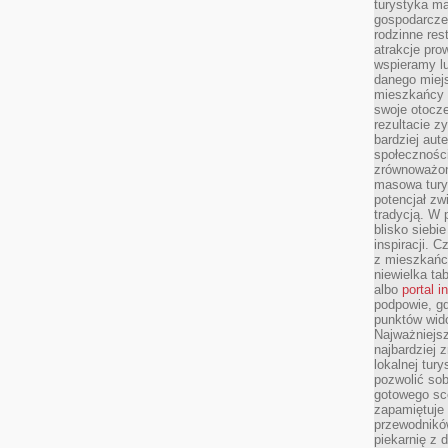
turystyka ma
gospodarcze
rodzinne rest
atrakcje pro
wspieramy lu
danego miejs
mieszkańcy 
swoje otocze
rezultacie z
bardziej aut
społeczności
zrównoważon
masowa turys
potencjał zw
tradycją. W 
blisko siebi
inspiracji.
z mieszkańc
niewielka ta
albo
portal 
podpowie, gd
punktów wid
Najważniejsz
najbardziej 
lokalnej tur
pozwolić sob
gotowego sce
zapamiętuje
przewodników
piekarnię z