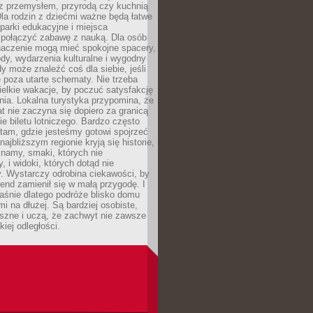
z przemysłem, przyrodą czy kuchnią
Dla rodzin z dziećmi ważne będą łatwe
 parki edukacyjne i miejsca
 połączyć zabawę z nauką. Dla osób
naczenie mogą mieć spokojne spacery,
ody, wydarzenia kulturalne i wygodny
y może znaleźć coś dla siebie, jeśli
e poza utarte schematy. Nie trzeba
elkie wakacje, by poczuć satysfakcję
ia. Lokalna turystyka przypomina, że
t nie zaczyna się dopiero za granicą
ie biletu lotniczego. Bardzo często
tam, gdzie jesteśmy gotowi spojrzeć
ajbliższym regionie kryją się historie,
znamy, smaki, których nie
, i widoki, których dotąd nie
. Wystarczy odrobina ciekawości, by
nd zamienił się w małą przygodę. I
aśnie dlatego podróże blisko domu
mi na dłużej. Są bardziej osobiste,
szne i uczą, że zachwyt nie zawsze
iej odległości.