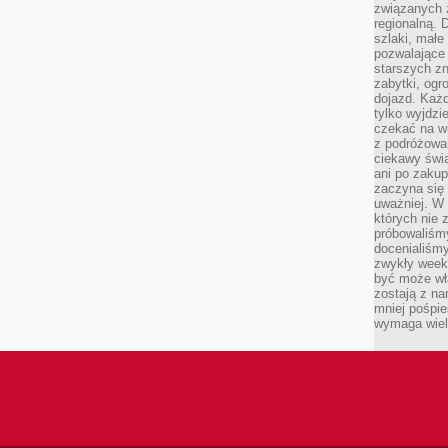
związanych 
regionalną. 
szlaki, małe
pozwalające
starszych z
zabytki, ogr
dojazd. Każd
tylko wyjdzi
czekać na wi
z podróżowan
ciekawy świa
ani po zakup
zaczyna się 
uważniej. W n
których nie 
próbowaliśmy
docenialiśmy
zwykły weeke
być może wł
zostają z na
mniej pośpie
wymaga wielk