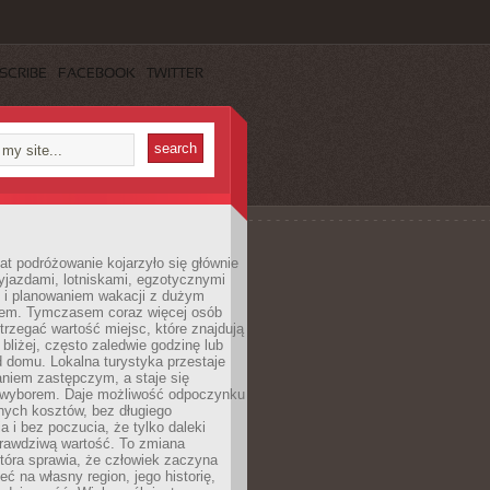
SCRIBE
FACEBOOK
TWITTER
lat podróżowanie kojarzyło się głównie
yjazdami, lotniskami, egzotycznymi
i i planowaniem wakacji z dużym
em. Tymczasem coraz więcej osób
rzegać wartość miejsc, które znajdują
 bliżej, często zaledwie godzinę lub
d domu. Lokalna turystyka przestaje
aniem zastępczym, a staje się
wyborem. Daje możliwość odpoczynku
nych kosztów, bez długiego
a i bez poczucia, że tylko daleki
rawdziwą wartość. To zmiana
która sprawia, że człowiek zaczyna
eć na własny region, jego historię,