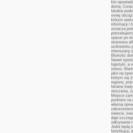
kto opowiad
dumą. Coraz
lokalne podr
mniej obciąż
którym wielu
informacji i
oznacza potr
potrzebujemy
spacer po r
skansenu alb
uzdrowisku p
intensywny 
Bliskość do
Nawet spont
logistyki, a
stresu. Wart
jako na spo
którym się ż
regionu, pot
lokalne trad
otoczenia, z
Miejsce zam
punktem na m
własną opow
zakorzenieni
świecie, św
daje szczegó
odkrywanie 
Jedni będą 
fortyfikacji,