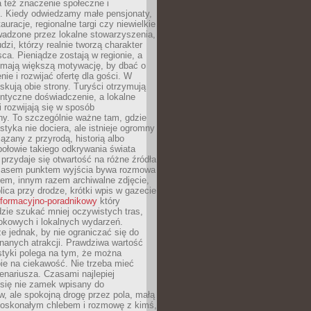
 też znaczenie społeczne i
. Kiedy odwiedzamy małe pensjonaty,
auracje, regionalne targi czy niewielkie
wadzone przez lokalne stowarzyszenia,
dzi, którzy realnie tworzą charakter
ca. Pieniądze zostają w regionie, a
mają większą motywację, by dbać o
nie i rozwijać ofertę dla gości. W
yskują obie strony. Turyści otrzymują
entyczne doświadczenie, a lokalne
 rozwijają się w sposób
y. To szczególnie ważne tam, gdzie
tyka nie dociera, ale istnieje ogromny
iązany z przyrodą, historią albo
połowie takiego odkrywania świata
e przydaje się otwartość na różne źródła
 Czasem punktem wyjścia bywa rozmowa
em, innym razem archiwalne zdjęcie,
blica przy drodze, krótki wpis w gazecie
informacyjno-poradnikowy
który
zie szukać mniej oczywistych tras,
okowych i lokalnych wydarzeń.
e jednak, by nie ograniczać się do
znanych atrakcji. Prawdziwa wartość
ystyki polega na tym, że można
ie na ciekawość. Nie trzeba mieć
nariusza. Czasami najlepiej
 się nie zamek wpisany do
, ale spokojną drogę przez pola, małą
 doskonałym chlebem i rozmowę z kimś,