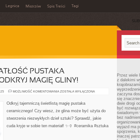
Legnica
Tagi
Mistrzów
Spis Treści
SUB
IATŁOŚĆ PUSTAKA
Przez wiele 
ODKRYJ MAGIĘ GLINY!
z dalekimi w
krajobrazam
wyprzedzeni
TAJEMNICZA
025
MOŻLIWOŚĆ KOMENTOWANIA
ZOSTAŁA WYŁĄCZONA
zaczyna dost
ŚWIATŁOŚĆ
PUSTAKA
się znacznie
CERAMICZNEGO:
Odkryj tajemniczą świetlistą magię pustaka
dwie drogi o
ODKRYJ
być rozwiąz
MAGIĘ
ceramicznego! Czy wiesz, że glina może być użyta do
GLINY!
świadomym 
bez nadmier
stworzenia niezwykłych dzieł sztuki? Sprawdź, jakie
organizowani
cuda kryje w sobie ten materiał! ✨🏺 #ceramika #sztuka
wyjazd ma p
spojrzenia, 
inaczej patrz