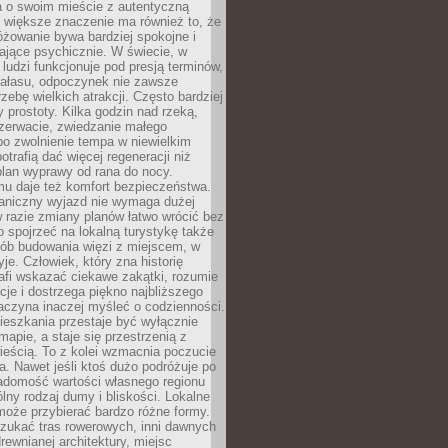
a o swoim mieście z autentyczną
 większe znaczenie ma również to, że
óżowanie bywa bardziej spokojne i
ające psychicznie. W świecie, w
 ludzi funkcjonuje pod presją terminów,
 hałasu, odpoczynek nie zawsze
zebę wielkich atrakcji. Często bardziej
 prostoty. Kilka godzin nad rzeką,
ezerwacie, zwiedzanie małego
o zwolnienie tempa w niewielkim
otrafią dać więcej regeneracji niż
plan wyprawy od rana do nocy.
mu daje też komfort bezpieczeństwa.
aniczny wyjazd nie wymaga dużej
 w razie zmiany planów łatwo wrócić bez
o spojrzeć na lokalną turystykę także
sób budowania więzi z miejscem, w
yje. Człowiek, który zna historię
rafi wskazać ciekawe zakątki, rozumie
ycje i dostrzega piękno najbliższego
aczyna inaczej myśleć o codzienności.
ieszkania przestaje być wyłącznie
apie, a staje się przestrzenią z
ieścią. To z kolei wzmacnia poczucie
a. Nawet jeśli ktoś dużo podróżuje po
iadomość wartości własnego regionu
lny rodzaj dumy i bliskości. Lokalne
może przybierać bardzo różne formy.
szukać tras rowerowych, inni dawnych
 drewnianej architektury, miejsc