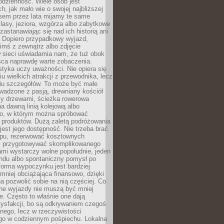
codzienność. Wiele osób jest
, jak mało wie o swojej najbliższej
asem przez lata mijamy te same
lasy, jeziora, wzgórza albo zabytkowe
zastanawiając się nad ich historią ani
. Dopiero przypadkowy wyjazd,
imś z zewnątrz albo zdjęcie
 sieci uświadamia nam, że tuż obok
jsca naprawdę warte zobaczenia.
styka uczy uważności. Nie opiera się
u wielkich atrakcji z przewodnika, lecz
iu szczegółów. To może być małe
adzone z pasją, drewniany kościół
zy drzewami, ścieżka rowerowa
 dawną linią kolejową albo
o, w którym można spróbować
 produktów. Dużą zaletą podróżowania
jest jego dostępność. Nie trzeba brać
lopu, rezerwować kosztownych
i przygotowywać skomplikowanego
mi wystarczy wolne popołudnie, jeden
ndu albo spontaniczny pomysł po
forma wypoczynku jest bardziej
 mniej obciążająca finansowo, dzięki
 pozwolić sobie na nią częściej. Co
lne wyjazdy nie muszą być mniej
. Często to właśnie one dają
tysfakcji, bo są odkrywaniem czegoś
nego, lecz w rzeczywistości
go w codziennym pośpiechu. Lokalna