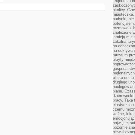
krajobraz i 
zaskoczonych
okolicy. Cz
miasteczka, 
budynki, nie 
potencjałem
rozmowa z k
znalezione w
istnieją mie
Lokalna tury
na odhaczani
na odkrywan
muzeum prow
ukryty międ
poprowadzona
gospodarstw
regionalnych
blisko domu 
długiego ur
noclegów an
planu. Czasa
dzień weeke
pracy. Taka 
elastyczna i
czemu można
ważne, loka
emocjonujące
najwięcej sa
pozornie zna
niewidoczne