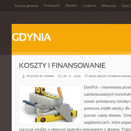
Archiwum
Bayern
Legnica
Strona główna
Mistrzów
Spis 
GDYNIA
KOSZTY I FINANSOWANIE
POSTED BY ADMIN
LIP - 8 - 2026
MOŻLIWOŚĆ KOMENTOWAN
DomPol – internetowa przes
zainteresowanych konstruk
serwis poświęcony tematyc
pomocne źródło wiedzy dla o
poznać zalety drewna. Stro
wątpliwościach, które pojaw
zaczyna myśleć o własnym budynku wykonanym z drewna. Polec