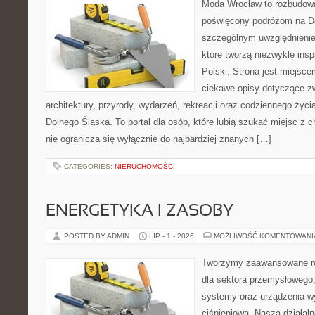
Moda Wrocław to rozbudowa
poświęcony podróżom na D
szczególnym uwzględnienie
które tworzą niezwykle insp
Polski. Strona jest miejsc
ciekawe opisy dotyczące zwie
architektury, przyrody, wydarzeń, rekreacji oraz codziennego życ
Dolnego Śląska. To portal dla osób, które lubią szukać miejsc z
nie ogranicza się wyłącznie do najbardziej znanych […]
CATEGORIES:
NIERUCHOMOŚCI
ENERGETYKA I ZASOBY
POSTED BY ADMIN
LIP - 1 - 2026
MOŻLIWOŚĆ KOMENTOWAN
Tworzymy zaawansowane ro
dla sektora przemysłowego
systemy oraz urządzenia w
ciśnieniową. Nasza działaln