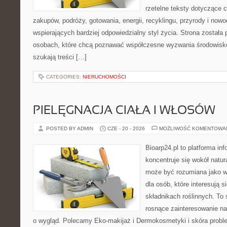
rzetelne teksty dotyczące
zakupów, podróży, gotowania, energii, recyklingu, przyrody i no
wspierających bardziej odpowiedzialny styl życia. Strona została
osobach, które chcą poznawać współczesne wyzwania środowisko
szukają treści […]
CATEGORIES:
NIERUCHOMOŚCI
PIELĘGNACJA CIAŁA I WŁOSÓW
POSTED BY ADMIN
CZE - 20 - 2026
MOŻLIWOŚĆ KOMENTOWA
Bioarp24.pl to platforma in
koncentruje się wokół natura
może być rozumiana jako w
dla osób, które interesują 
składnikach roślinnych. To 
rosnące zainteresowanie n
o wygląd. Polecamy Eko-makijaż i Dermokosmetyki i skóra prob