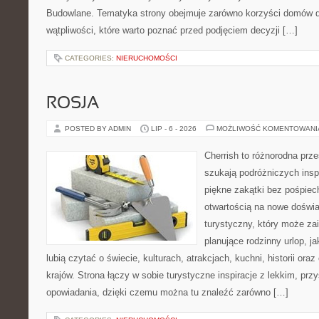
Budowlane. Tematyka strony obejmuje zarówno korzyści domów dr
wątpliwości, które warto poznać przed podjęciem decyzji […]
CATEGORIES:
NIERUCHOMOŚCI
ROSJA
POSTED BY ADMIN
LIP - 6 - 2026
MOŻLIWOŚĆ KOMENTOWAN
Cherrish to różnorodna prze
szukają podróżniczych insp
piękne zakątki bez pośpiec
otwartością na nowe doświa
turystyczny, który może z
planujące rodzinny urlop, ja
lubią czytać o świecie, kulturach, atrakcjach, kuchni, historii ora
krajów. Strona łączy w sobie turystyczne inspiracje z lekkim, p
opowiadania, dzięki czemu można tu znaleźć zarówno […]