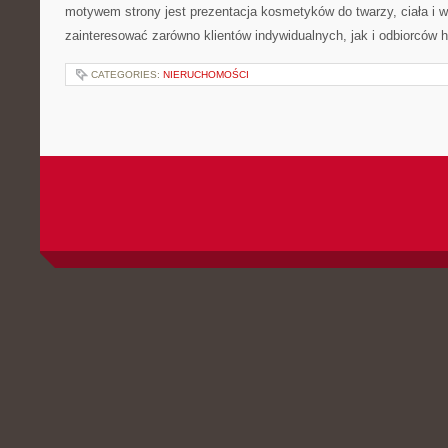
motywem strony jest prezentacja kosmetyków do twarzy, ciała i 
zainteresować zarówno klientów indywidualnych, jak i odbiorców 
CATEGORIES:
NIERUCHOMOŚCI