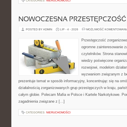
CATEGORIES:
NIERUCHOMOŚCI
NOWOCZESNA PRZESTĘPCZOŚĆ
POSTED BY ADMIN
LIP - 4 - 2026
MOŻLIWOŚĆ KOMENTOWAN
Przestępczość zorganizowan
ogromne zainteresowanie za
czytelników. Strona stano
wiedzy poświęcone organiz
rozwojowi, modelom działan
wyzwaniom związanym z b
prezentuje temat w sposób informacyjny, koncentrując się na om
działalnością zorganizowanych grup przestępczych w kraju, pańs
całym globie. Polecam Mafia w Polsce i Kartele Narkotykowe. Por
zagadnienia związane z […]
CATEGORIES:
NIERUCHOMOŚCI