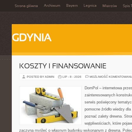
Archiwum
Bayern
Legnica
Strona główna
Mistrzów
Spis 
GDYNIA
KOSZTY I FINANSOWANIE
POSTED BY ADMIN
LIP - 8 - 2026
MOŻLIWOŚĆ KOMENTOWAN
DomPol – internetowa przes
zainteresowanych konstruk
serwis poświęcony tematyc
pomocne źródło wiedzy dla o
poznać zalety drewna. Stro
wątpliwościach, które pojaw
zaczyna myśleć o własnym budynku wykonanym z drewna. Polec