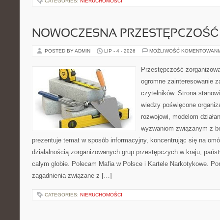
CATEGORIES:
NIERUCHOMOŚCI
NOWOCZESNA PRZESTĘPCZOŚĆ
POSTED BY ADMIN
LIP - 4 - 2026
MOŻLIWOŚĆ KOMENTOWAN
Przestępczość zorganizowan
ogromne zainteresowanie za
czytelników. Strona stano
wiedzy poświęcone organiz
rozwojowi, modelom działan
wyzwaniom związanym z b
prezentuje temat w sposób informacyjny, koncentrując się na om
działalnością zorganizowanych grup przestępczych w kraju, pańs
całym globie. Polecam Mafia w Polsce i Kartele Narkotykowe. Por
zagadnienia związane z […]
CATEGORIES:
NIERUCHOMOŚCI