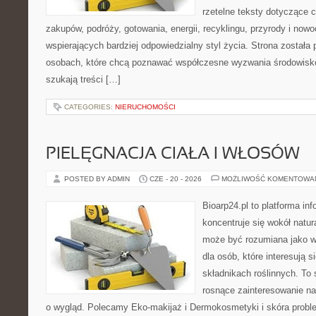
rzetelne teksty dotyczące
zakupów, podróży, gotowania, energii, recyklingu, przyrody i no
wspierających bardziej odpowiedzialny styl życia. Strona została
osobach, które chcą poznawać współczesne wyzwania środowisko
szukają treści […]
CATEGORIES:
NIERUCHOMOŚCI
PIELĘGNACJA CIAŁA I WŁOSÓW
POSTED BY ADMIN
CZE - 20 - 2026
MOŻLIWOŚĆ KOMENTOWA
Bioarp24.pl to platforma in
koncentruje się wokół natura
może być rozumiana jako w
dla osób, które interesują 
składnikach roślinnych. To 
rosnące zainteresowanie n
o wygląd. Polecamy Eko-makijaż i Dermokosmetyki i skóra prob