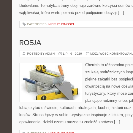
Budowlane. Tematyka strony obejmuje zarówno korzyści domów dr
wątpliwości, które warto poznać przed podjęciem decyzji […]
CATEGORIES:
NIERUCHOMOŚCI
ROSJA
POSTED BY ADMIN
LIP - 6 - 2026
MOŻLIWOŚĆ KOMENTOWAN
Cherrish to różnorodna prze
szukają podróżniczych insp
piękne zakątki bez pośpiec
otwartością na nowe doświa
turystyczny, który może z
planujące rodzinny urlop, ja
lubią czytać o świecie, kulturach, atrakcjach, kuchni, historii ora
krajów. Strona łączy w sobie turystyczne inspiracje z lekkim, p
opowiadania, dzięki czemu można tu znaleźć zarówno […]