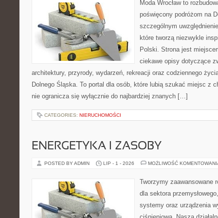
Moda Wrocław to rozbudowa
poświęcony podróżom na D
szczególnym uwzględnienie
które tworzą niezwykle insp
Polski. Strona jest miejsc
ciekawe opisy dotyczące zwie
architektury, przyrody, wydarzeń, rekreacji oraz codziennego życ
Dolnego Śląska. To portal dla osób, które lubią szukać miejsc z
nie ogranicza się wyłącznie do najbardziej znanych […]
CATEGORIES:
NIERUCHOMOŚCI
ENERGETYKA I ZASOBY
POSTED BY ADMIN
LIP - 1 - 2026
MOŻLIWOŚĆ KOMENTOWAN
Tworzymy zaawansowane ro
dla sektora przemysłowego
systemy oraz urządzenia w
ciśnieniową. Nasza działaln