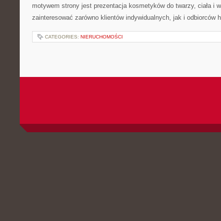
motywem strony jest prezentacja kosmetyków do twarzy, ciała i 
zainteresować zarówno klientów indywidualnych, jak i odbiorców 
CATEGORIES:
NIERUCHOMOŚCI