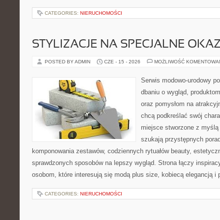
CATEGORIES:
NIERUCHOMOŚCI
STYLIZACJE NA SPECJALNE OKAZ
POSTED BY ADMIN
CZE - 15 - 2026
MOŻLIWOŚĆ KOMENTOWA
Serwis modowo-urodowy poś
dbaniu o wygląd, produkto
oraz pomysłom na atrakcyjn
chcą podkreślać swój charak
miejsce stworzone z myślą 
szukają przystępnych pora
komponowania zestawów, codziennych rytuałów beauty, estetyczny
sprawdzonych sposobów na lepszy wygląd. Strona łączy inspiracy
osobom, które interesują się modą plus size, kobiecą elegancją i
CATEGORIES:
NIERUCHOMOŚCI