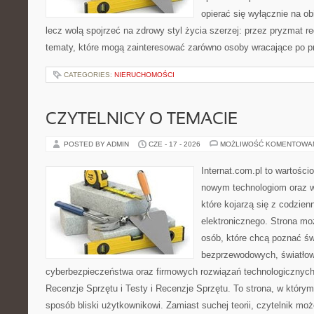
opierać się wyłącznie na ob
lecz wolą spojrzeć na zdrowy styl życia szerzej: przez pryzmat re
tematy, które mogą zainteresować zarówno osoby wracające po prz
CATEGORIES:
NIERUCHOMOŚCI
CZYTELNICY O TEMACIE
POSTED BY ADMIN
CZE - 17 - 2026
MOŻLIWOŚĆ KOMENTOWA
Internat.com.pl to wartości
nowym technologiom oraz 
które kojarzą się z codzie
elektronicznego. Strona m
osób, które chcą poznać świ
bezprzewodowych, światłow
cyberbezpieczeństwa oraz firmowych rozwiązań technologicznych.
Recenzje Sprzętu i Testy i Recenzje Sprzętu. To strona, w którym
sposób bliski użytkownikowi. Zamiast suchej teorii, czytelnik mo