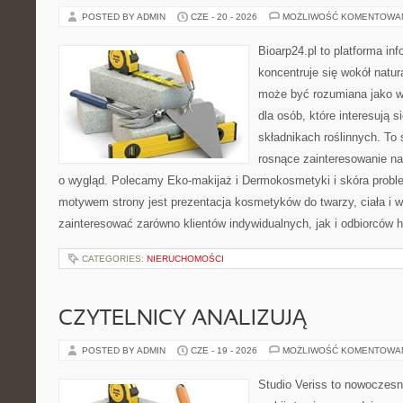
POSTED BY ADMIN
CZE - 20 - 2026
MOŻLIWOŚĆ KOMENTOWA
Bioarp24.pl to platforma in
koncentruje się wokół natura
może być rozumiana jako w
dla osób, które interesują 
składnikach roślinnych. To 
rosnące zainteresowanie n
o wygląd. Polecamy Eko-makijaż i Dermokosmetyki i skóra prob
motywem strony jest prezentacja kosmetyków do twarzy, ciała i 
zainteresować zarówno klientów indywidualnych, jak i odbiorców 
CATEGORIES:
NIERUCHOMOŚCI
CZYTELNICY ANALIZUJĄ
POSTED BY ADMIN
CZE - 19 - 2026
MOŻLIWOŚĆ KOMENTOWA
Studio Veriss to nowoczes