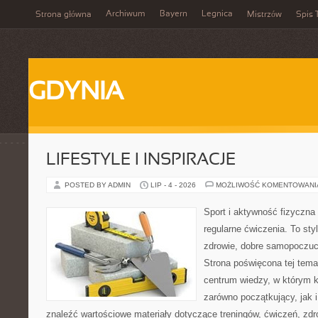
Archiwum
Bayern
Legnica
Strona główna
Mistrzów
Spis 
GDYNIA
LIFESTYLE I INSPIRACJE
POSTED BY ADMIN
LIP - 4 - 2026
MOŻLIWOŚĆ KOMENTOWAN
Sport i aktywność fizyczna 
regularne ćwiczenia. To sty
zdrowie, dobre samopoczuci
Strona poświęcona tej tem
centrum wiedzy, w którym k
zarówno początkujący, jak
znaleźć wartościowe materiały dotyczące treningów, ćwiczeń, zdr