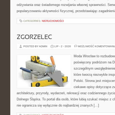
odżywiania oraz świadomego rozwijania własnej sprawności. Serwi
popularyzowaniu aktywności fizycznej, przedstawiając zagadnien
CATEGORIES:
NIERUCHOMOŚCI
ZGORZELEC
POSTED BY ADMIN
LIP - 2 - 2026
MOŻLIWOŚĆ KOMENTOWAN
Moda Wrocław to rozbudowa
poświęcony podróżom na D
szczególnym uwzględnienie
które tworzą niezwykle insp
Polski. Strona jest miejsc
ciekawe opisy dotyczące zwie
architektury, przyrody, wydarzeń, rekreacji oraz codziennego życ
Dolnego Śląska. To portal dla osób, które lubią szukać miejsc z
nie ogranicza się wyłącznie do najbardziej znanych […]