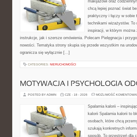
makijażowi oraz codziennym
chcą lepiej poznać świat be
praktyczny i łączy w sobie
technikami wizażystów. To 
inspiracji, w którym można
instrukcje, jak i szersze omówienia. Polecam Pielęgnacja i przygo
nowości. Tematyka strony skupia się przede wszystkim na urodowy
ogranicza się wyłącznie […]
CATEGORIES:
NIERUCHOMOŚCI
MOTYWACJA I PSYCHOLOGIA O
POSTED BY ADMIN
CZE - 18 - 2026
MOŻLIWOŚĆ KOMENTOWA
Spalarnia kalorii – inspiruj
kalorii Spalarnia kalorii to
osobach, które chcą przemy
szukają konkretnych inform
sposób. To przestrzeń dla c