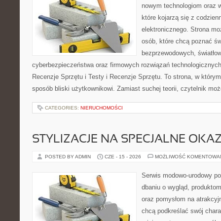
nowym technologiom oraz 
które kojarzą się z codzie
elektronicznego. Strona m
osób, które chcą poznać świ
bezprzewodowych, światłow
cyberbezpieczeństwa oraz firmowych rozwiązań technologicznych.
Recenzje Sprzętu i Testy i Recenzje Sprzętu. To strona, w którym
sposób bliski użytkownikowi. Zamiast suchej teorii, czytelnik mo
CATEGORIES:
NIERUCHOMOŚCI
STYLIZACJE NA SPECJALNE OKAZ
POSTED BY ADMIN
CZE - 15 - 2026
MOŻLIWOŚĆ KOMENTOWA
Serwis modowo-urodowy poś
dbaniu o wygląd, produkto
oraz pomysłom na atrakcyjn
chcą podkreślać swój charak