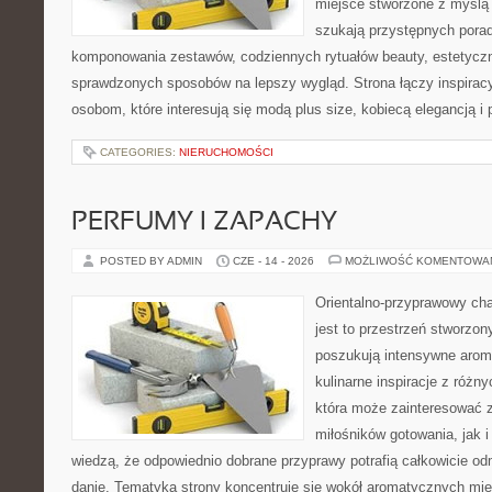
miejsce stworzone z myślą 
szukają przystępnych pora
komponowania zestawów, codziennych rytuałów beauty, estetyczny
sprawdzonych sposobów na lepszy wygląd. Strona łączy inspiracy
osobom, które interesują się modą plus size, kobiecą elegancją i
CATEGORIES:
NIERUCHOMOŚCI
PERFUMY I ZAPACHY
POSTED BY ADMIN
CZE - 14 - 2026
MOŻLIWOŚĆ KOMENTOWA
Orientalno-przyprawowy char
jest to przestrzeń stworzon
poszukują intensywne aroma
kulinarne inspiracje z różny
która może zainteresować 
miłośników gotowania, jak i
wiedzą, że odpowiednio dobrane przyprawy potrafią całkowicie od
danie. Tematyka strony koncentruje się wokół aromatycznych miesz