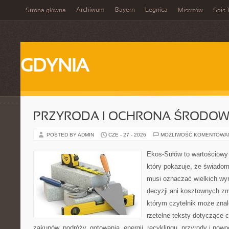
Archiwum
Bayern
Legnica
Strona główna
Mistrzów
Spis 
GDYNIA
PRZYRODA I OCHRONA ŚRODOW
POSTED BY ADMIN
CZE - 27 - 2026
MOŻLIWOŚĆ KOMENTOWA
Ekos-Sułów to wartościowy 
który pokazuje, że świadom
musi oznaczać wielkich wy
decyzji ani kosztownych zm
którym czytelnik może znal
rzetelne teksty dotyczące
zakupów, podróży, gotowania, energii, recyklingu, przyrody i no