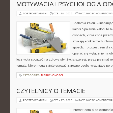
MOTYWACJA I PSYCHOLOGIA O
POSTED BY ADMIN
CZE - 18 - 2026
MOŻLIWOŚĆ KOMENTOWA
Spalarnia kalorii – inspiruj
kalorii Spalarnia kalorii to
osobach, które chcą przemy
szukają konkretnych inform
sposób. To przestrzeń dla c
opierać się wyłącznie na ob
lecz wolą spojrzeć na zdrowy styl życia szerzej: przez pryzmat re
tematy, które mogą zainteresować zarówno osoby wracające po prz
CATEGORIES:
NIERUCHOMOŚCI
CZYTELNICY O TEMACIE
POSTED BY ADMIN
CZE - 17 - 2026
MOŻLIWOŚĆ KOMENTOWA
Internat.com.pl to wartości