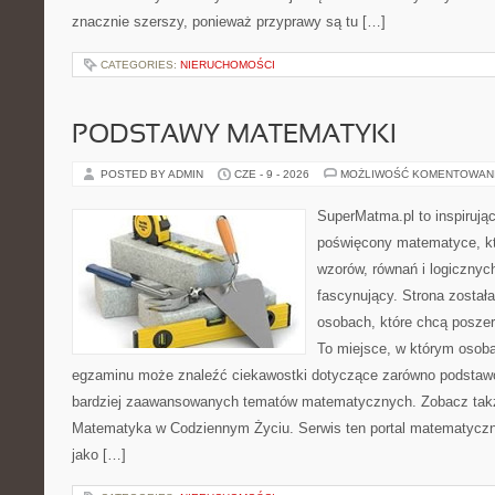
znacznie szerszy, ponieważ przyprawy są tu […]
CATEGORIES:
NIERUCHOMOŚCI
PODSTAWY MATEMATYKI
POSTED BY ADMIN
CZE - 9 - 2026
MOŻLIWOŚĆ KOMENTOWAN
SuperMatma.pl to inspirując
poświęcony matematyce, któ
wzorów, równań i logicznyc
fascynujący. Strona został
osobach, które chcą posze
To miejsce, w którym osoba
egzaminu może znaleźć ciekawostki dotyczące zarówno podstawo
bardziej zaawansowanych tematów matematycznych. Zobacz tak
Matematyka w Codziennym Życiu. Serwis ten portal matematycz
jako […]