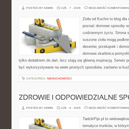
POSTED BY ADMIN
CZE - 7 - 2026
MOŻLIWOŚĆ KOMENTOWAN
Zioła od Kuchni to blog dla 
poznać domowe sposoby wy
codziennym życiu. Strona s
suszone zioła mogą podkreś
deserów, przekąsek i domo
domowa skarbnica pomysłów
tylko dodatkiem do dań, lecz stają się główną inspiracją. Serwis
być wykorzystywane na wiele prostych sposobów, zarówno w kuchn
CATEGORIES:
NIERUCHOMOŚCI
ZDROWIE I ODPOWIEDZIALNE S
POSTED BY ADMIN
CZE - 6 - 2026
MOŻLIWOŚĆ KOMENTOWAN
TadzikPije.pl to wielowątk
tematyce trunków, w który