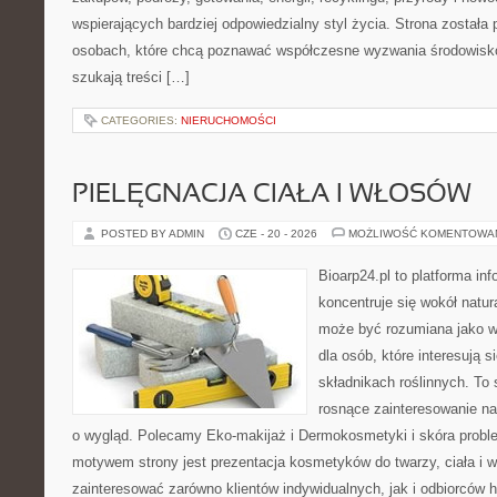
wspierających bardziej odpowiedzialny styl życia. Strona została
osobach, które chcą poznawać współczesne wyzwania środowisko
szukają treści […]
CATEGORIES:
NIERUCHOMOŚCI
PIELĘGNACJA CIAŁA I WŁOSÓW
POSTED BY ADMIN
CZE - 20 - 2026
MOŻLIWOŚĆ KOMENTOWA
Bioarp24.pl to platforma in
koncentruje się wokół natura
może być rozumiana jako w
dla osób, które interesują 
składnikach roślinnych. To 
rosnące zainteresowanie n
o wygląd. Polecamy Eko-makijaż i Dermokosmetyki i skóra prob
motywem strony jest prezentacja kosmetyków do twarzy, ciała i 
zainteresować zarówno klientów indywidualnych, jak i odbiorców 