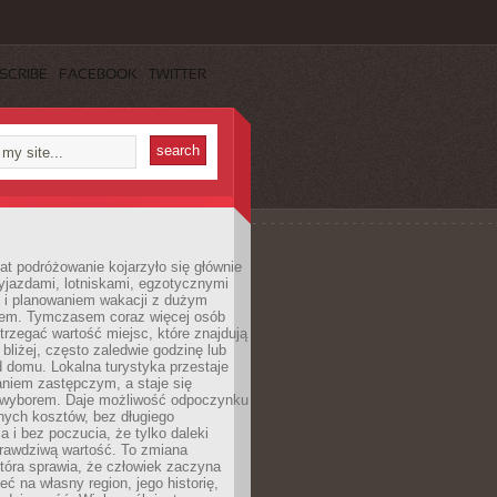
SCRIBE
FACEBOOK
TWITTER
lat podróżowanie kojarzyło się głównie
yjazdami, lotniskami, egzotycznymi
i i planowaniem wakacji z dużym
em. Tymczasem coraz więcej osób
rzegać wartość miejsc, które znajdują
 bliżej, często zaledwie godzinę lub
d domu. Lokalna turystyka przestaje
aniem zastępczym, a staje się
wyborem. Daje możliwość odpoczynku
nych kosztów, bez długiego
a i bez poczucia, że tylko daleki
rawdziwą wartość. To zmiana
która sprawia, że człowiek zaczyna
eć na własny region, jego historię,