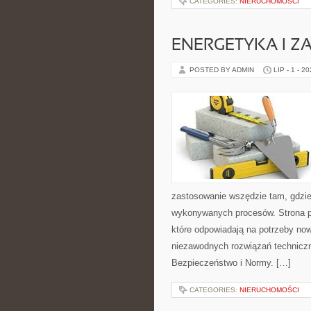
CATEGORIES:
NIERUCHOMOŚCI
ENERGETYKA I Z
POSTED BY ADMIN
LIP - 1 - 2
zastosowanie wszędzie tam, gdzie
wykonywanych procesów. Strona pre
które odpowiadają na potrzeby no
niezawodnych rozwiązań technicz
Bezpieczeństwo i Normy. […]
CATEGORIES:
NIERUCHOMOŚCI