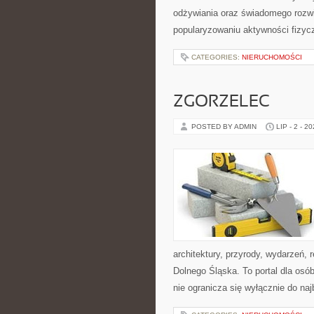
odżywiania oraz świadomego rozwij
popularyzowaniu aktywności fizyc
CATEGORIES:
NIERUCHOMOŚCI
ZGORZELEC
POSTED BY ADMIN
LIP - 2 - 2
architektury, przyrody, wydarzeń,
Dolnego Śląska. To portal dla osó
nie ogranicza się wyłącznie do na