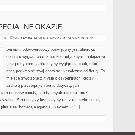
SPECJALNE OKAZJE
STYLIZACJE
 2026
MOŻLIWOŚĆ KOMENTOWANIA
ZOSTAŁA WYŁĄCZONA
NA
SPECJALNE
OKAZJE
Serwis modowo-urodowy poświęcony jest ubiorowi,
dbaniu o wygląd, produktom kosmetycznym, makijażowi
oraz pomysłom na atrakcyjny wygląd dla osób, które
chcą podkreślać swój charakter niezależnie od figury. To
miejsce stworzone z myślą o czytelnikach, którzy
szukają przystępnych porad dotyczących
ch rytuałów beauty, estetycznych inspiracji oraz
wygląd. Strona łączy inspiracyjny ton z tematyką bliską
 plus size, kobiecą elegancją i pięknem w […]