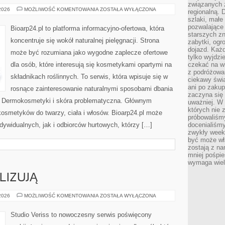
związanych 
PIELĘGNACJA
 2026
MOŻLIWOŚĆ KOMENTOWANIA
ZOSTAŁA WYŁĄCZONA
regionalną. 
CIAŁA
szlaki, małe
I
WŁOSÓW
pozwalające
Bioarp24.pl to platforma informacyjno-ofertowa, która
starszych z
koncentruje się wokół naturalnej pielęgnacji. Strona
zabytki, ogr
dojazd. Każd
może być rozumiana jako wygodne zaplecze ofertowe
tylko wyjdzi
dla osób, które interesują się kosmetykami opartymi na
czekać na wi
z podróżowan
składnikach roślinnych. To serwis, która wpisuje się w
ciekawy świa
ani po zakup
rosnące zainteresowanie naturalnymi sposobami dbania
zaczyna się 
i Dermokosmetyki i skóra problematyczna. Głównym
uważniej. W n
których nie 
kosmetyków do twarzy, ciała i włosów. Bioarp24.pl może
próbowaliśmy
dywidualnych, jak i odbiorców hurtowych, którzy […]
docenialiśmy
zwykły weeke
być może wł
zostają z na
mniej pośpie
wymaga wielk
LIZUJĄ
CZYTELNICY
 2026
MOŻLIWOŚĆ KOMENTOWANIA
ZOSTAŁA WYŁĄCZONA
ANALIZUJĄ
Studio Veriss to nowoczesny serwis poświęcony