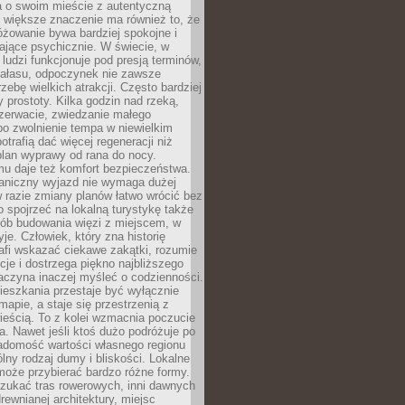
a o swoim mieście z autentyczną
 większe znaczenie ma również to, że
óżowanie bywa bardziej spokojne i
ające psychicznie. W świecie, w
 ludzi funkcjonuje pod presją terminów,
 hałasu, odpoczynek nie zawsze
zebę wielkich atrakcji. Często bardziej
 prostoty. Kilka godzin nad rzeką,
ezerwacie, zwiedzanie małego
o zwolnienie tempa w niewielkim
otrafią dać więcej regeneracji niż
plan wyprawy od rana do nocy.
mu daje też komfort bezpieczeństwa.
aniczny wyjazd nie wymaga dużej
 w razie zmiany planów łatwo wrócić bez
o spojrzeć na lokalną turystykę także
sób budowania więzi z miejscem, w
yje. Człowiek, który zna historię
rafi wskazać ciekawe zakątki, rozumie
ycje i dostrzega piękno najbliższego
aczyna inaczej myśleć o codzienności.
ieszkania przestaje być wyłącznie
apie, a staje się przestrzenią z
ieścią. To z kolei wzmacnia poczucie
a. Nawet jeśli ktoś dużo podróżuje po
iadomość wartości własnego regionu
lny rodzaj dumy i bliskości. Lokalne
może przybierać bardzo różne formy.
szukać tras rowerowych, inni dawnych
 drewnianej architektury, miejsc