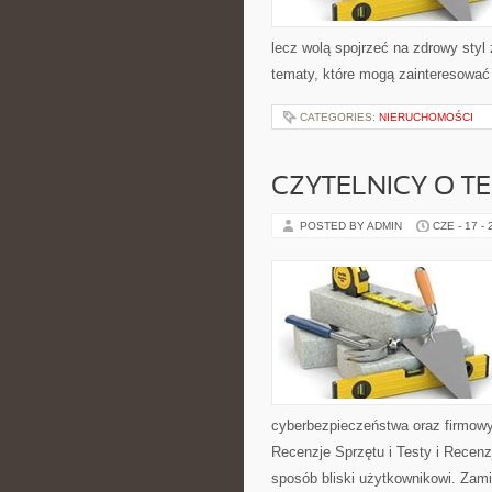
lecz wolą spojrzeć na zdrowy styl 
tematy, które mogą zainteresować 
CATEGORIES:
NIERUCHOMOŚCI
CZYTELNICY O T
POSTED BY ADMIN
CZE - 17 -
cyberbezpieczeństwa oraz firmowy
Recenzje Sprzętu i Testy i Recenz
sposób bliski użytkownikowi. Zami