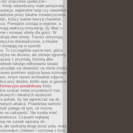
 też znaczenie społeczne i
. Kiedy odwiedzamy małe pensjonaty,
auracje, regionalne targi czy niewielkie
wadzone przez lokalne stowarzyszenia,
dzi, którzy realnie tworzą charakter
ca. Pieniądze zostają w regionie, a
mają większą motywację, by dbać o
nie i rozwijać ofertę dla gości. W
yskują obie strony. Turyści otrzymują
entyczne doświadczenie, a lokalne
 rozwijają się w sposób
y. To szczególnie ważne tam, gdzie
tyka nie dociera, ale istnieje ogromny
iązany z przyrodą, historią albo
połowie takiego odkrywania świata
e przydaje się otwartość na różne źródła
 Czasem punktem wyjścia bywa rozmowa
em, innym razem archiwalne zdjęcie,
blica przy drodze, krótki wpis w gazecie
informacyjno-poradnikowy
który
zie szukać mniej oczywistych tras,
okowych i lokalnych wydarzeń.
e jednak, by nie ograniczać się do
znanych atrakcji. Prawdziwa wartość
ystyki polega na tym, że można
ie na ciekawość. Nie trzeba mieć
nariusza. Czasami najlepiej
 się nie zamek wpisany do
, ale spokojną drogę przez pola, małą
 doskonałym chlebem i rozmowę z kimś,