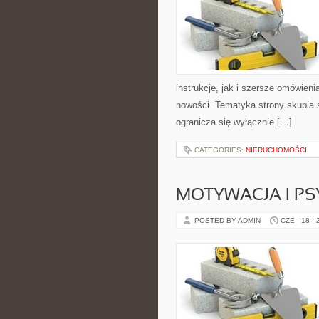
instrukcje, jak i szersze omówieni
nowości. Tematyka strony skupia s
ogranicza się wyłącznie […]
CATEGORIES:
NIERUCHOMOŚCI
MOTYWACJA I P
POSTED BY ADMIN
CZE - 18 -