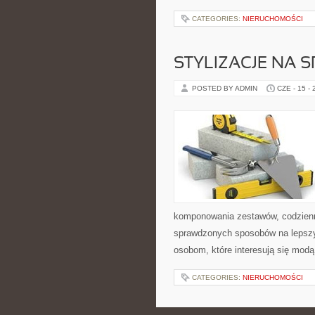
CATEGORIES:
NIERUCHOMOŚCI
STYLIZACJE NA 
POSTED BY ADMIN
CZE - 15 -
komponowania zestawów, codzienny
sprawdzonych sposobów na lepszy 
osobom, które interesują się modą
CATEGORIES:
NIERUCHOMOŚCI