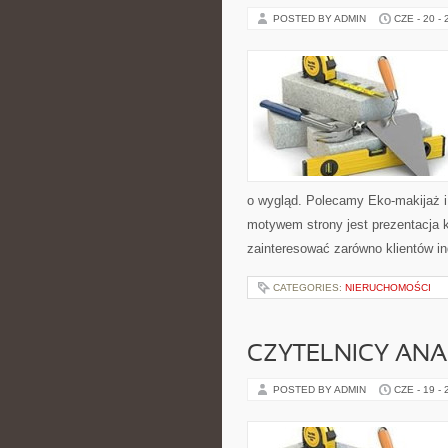
POSTED BY ADMIN
CZE - 20 -
o wygląd. Polecamy Eko-makijaż 
motywem strony jest prezentacja 
zainteresować zarówno klientów in
CATEGORIES:
NIERUCHOMOŚCI
CZYTELNICY ANA
POSTED BY ADMIN
CZE - 19 -