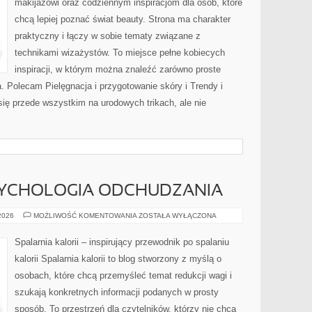
makijażowi oraz codziennym inspiracjom dla osób, które
chcą lepiej poznać świat beauty. Strona ma charakter
praktyczny i łączy w sobie tematy związane z
technikami wizażystów. To miejsce pełne kobiecych
inspiracji, w którym można znaleźć zarówno proste
a. Polecam Pielęgnacja i przygotowanie skóry i Trendy i
ię przede wszystkim na urodowych trikach, ale nie
SYCHOLOGIA ODCHUDZANIA
MOTYWACJA
 2026
MOŻLIWOŚĆ KOMENTOWANIA
ZOSTAŁA WYŁĄCZONA
I
PSYCHOLOGIA
ODCHUDZANIA
Spalarnia kalorii – inspirujący przewodnik po spalaniu
kalorii Spalarnia kalorii to blog stworzony z myślą o
osobach, które chcą przemyśleć temat redukcji wagi i
szukają konkretnych informacji podanych w prosty
sposób. To przestrzeń dla czytelników, którzy nie chcą