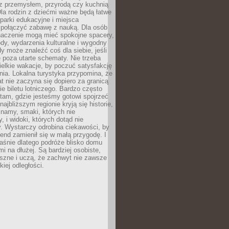
z przemysłem, przyrodą czy kuchnią
Dla rodzin z dziećmi ważne będą łatwe
 parki edukacyjne i miejsca
 połączyć zabawę z nauką. Dla osób
naczenie mogą mieć spokojne spacery,
ody, wydarzenia kulturalne i wygodny
y może znaleźć coś dla siebie, jeśli
e poza utarte schematy. Nie trzeba
elkie wakacje, by poczuć satysfakcję
ia. Lokalna turystyka przypomina, że
t nie zaczyna się dopiero za granicą
ie biletu lotniczego. Bardzo często
tam, gdzie jesteśmy gotowi spojrzeć
ajbliższym regionie kryją się historie,
znamy, smaki, których nie
, i widoki, których dotąd nie
. Wystarczy odrobina ciekawości, by
nd zamienił się w małą przygodę. I
aśnie dlatego podróże blisko domu
mi na dłużej. Są bardziej osobiste,
szne i uczą, że zachwyt nie zawsze
iej odległości.