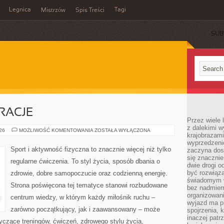
Legnica
Tagi
Mistrzów
Spis Treści
SUB
IRACJE
Przez wiele 
z dalekimi w
LIFESTYLE
026
MOŻLIWOŚĆ KOMENTOWANIA
ZOSTAŁA WYŁĄCZONA
krajobrazam
I
INSPIRACJE
wyprzedzeni
Sport i aktywność fizyczna to znacznie więcej niż tylko
zaczyna dost
się znacznie
regularne ćwiczenia. To styl życia, sposób dbania o
dwie drogi o
być rozwiąz
zdrowie, dobre samopoczucie oraz codzienną energię.
świadomym 
Strona poświęcona tej tematyce stanowi rozbudowane
bez nadmier
organizowani
centrum wiedzy, w którym każdy miłośnik ruchu –
wyjazd ma p
zarówno początkujący, jak i zaawansowany – może
spojrzenia, 
inaczej patrz
yczące treningów, ćwiczeń, zdrowego stylu życia,