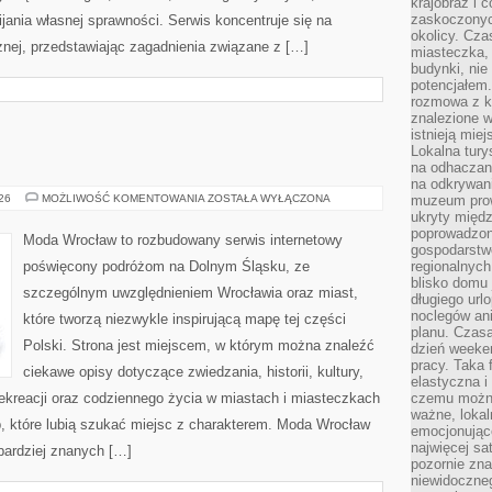
krajobraz i 
zaskoczonych
ania własnej sprawności. Serwis koncentruje się na
okolicy. Cz
znej, przedstawiając zagadnienia związane z […]
miasteczka, 
budynki, nie 
potencjałem
rozmowa z k
znalezione w
istnieją mie
Lokalna tury
na odhaczani
na odkrywan
ZGORZELEC
026
MOŻLIWOŚĆ KOMENTOWANIA
ZOSTAŁA WYŁĄCZONA
muzeum prow
ukryty międ
poprowadzona
Moda Wrocław to rozbudowany serwis internetowy
gospodarstw
poświęcony podróżom na Dolnym Śląsku, ze
regionalnych
blisko domu 
szczególnym uwzględnieniem Wrocławia oraz miast,
długiego ur
noclegów an
które tworzą niezwykle inspirującą mapę tej części
planu. Czasa
Polski. Strona jest miejscem, w którym można znaleźć
dzień weeke
pracy. Taka 
ciekawe opisy dotyczące zwiedzania, historii, kultury,
elastyczna i
 rekreacji oraz codziennego życia w miastach i miasteczkach
czemu można
ważne, loka
b, które lubią szukać miejsc z charakterem. Moda Wrocław
emocjonujące
najwięcej sa
jbardziej znanych […]
pozornie zna
niewidoczne