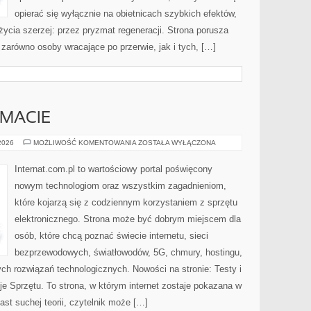
opierać się wyłącznie na obietnicach szybkich efektów,
życia szerzej: przez pryzmat regeneracji. Strona porusza
zarówno osoby wracające po przerwie, jak i tych, […]
EMACIE
CZYTELNICY
 2026
MOŻLIWOŚĆ KOMENTOWANIA
ZOSTAŁA WYŁĄCZONA
O
TEMACIE
Internat.com.pl to wartościowy portal poświęcony
nowym technologiom oraz wszystkim zagadnieniom,
które kojarzą się z codziennym korzystaniem z sprzętu
elektronicznego. Strona może być dobrym miejscem dla
osób, które chcą poznać świecie internetu, sieci
bezprzewodowych, światłowodów, 5G, chmury, hostingu,
ch rozwiązań technologicznych. Nowości na stronie: Testy i
je Sprzętu. To strona, w którym internet zostaje pokazana w
ast suchej teorii, czytelnik może […]