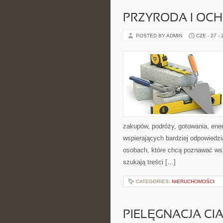
PRZYRODA I OC
POSTED BY ADMIN
CZE - 27 -
zakupów, podróży, gotowania, ener
wspierających bardziej odpowiedzi
osobach, które chcą poznawać ws
szukają treści […]
CATEGORIES:
NIERUCHOMOŚCI
PIELĘGNACJA CI