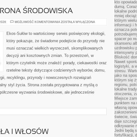
kto opowiad
dumą. Coraz
HRONA ŚRODOWISKA
lokalne podr
mniej obciąż
którym wielu
PRZYRODA
 2026
MOŻLIWOŚĆ KOMENTOWANIA
ZOSTAŁA WYŁĄCZONA
informacji i
I
OCHRONA
oznacza potr
ŚRODOWISKA
Ekos-Sułów to wartościowy serwis poświęcony ekologii,
potrzebujemy
spacer po r
który pokazuje, że świadome podejście do przyrody nie
skansenu alb
uzdrowisku p
musi oznaczać wielkich wyrzeczeń, skomplikowanych
intensywny 
decyzji ani kosztownych zmian. To przestrzeń, w
Bliskość do
Nawet spont
którym czytelnik może znaleźć porady, ciekawostki oraz
logistyki, a
rzetelne teksty dotyczące codziennych wyborów, domu,
stresu. Wart
jako na spo
gii, recyklingu, przyrody i nowoczesnych rozwiązań
którym się ż
regionu, pot
alny styl życia. Strona została przygotowana z myślą o
lokalne trad
półczesne wyzwania środowiskowe, ale jednocześnie
otoczenia, z
Miejsce zam
punktem na m
własną opow
zakorzenieni
świecie, św
daje szczegó
odkrywanie 
Jedni będą 
AŁA I WŁOSÓW
fortyfikacji,