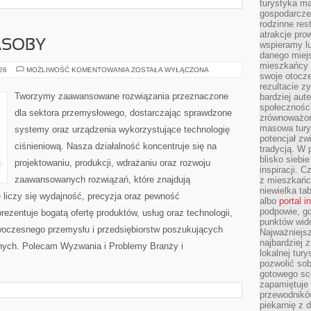
turystyka ma
gospodarcze
rodzinne rest
atrakcje pro
ASOBY
wspieramy lu
danego miejs
mieszkańcy 
ENERGETYKA
026
MOŻLIWOŚĆ KOMENTOWANIA
ZOSTAŁA WYŁĄCZONA
swoje otocze
I
ZASOBY
rezultacie z
Tworzymy zaawansowane rozwiązania przeznaczone
bardziej aut
społeczności
dla sektora przemysłowego, dostarczając sprawdzone
zrównoważon
masowa turys
systemy oraz urządzenia wykorzystujące technologię
potencjał zw
ciśnieniową. Nasza działalność koncentruje się na
tradycją. W 
blisko siebi
projektowaniu, produkcji, wdrażaniu oraz rozwoju
inspiracji.
zaawansowanych rozwiązań, które znajdują
z mieszkańc
niewielka ta
 liczy się wydajność, precyzja oraz pewność
albo
portal 
podpowie, gd
zentuje bogatą ofertę produktów, usług oraz technologii,
punktów wid
woczesnego przemysłu i przedsiębiorstw poszukujących
Najważniejsz
najbardziej 
nych. Polecam Wyzwania i Problemy Branży i
lokalnej tur
pozwolić sob
gotowego sce
zapamiętuje
przewodników
piekarnię z