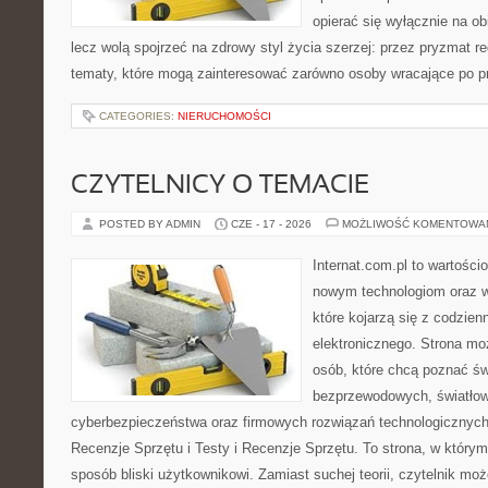
opierać się wyłącznie na ob
lecz wolą spojrzeć na zdrowy styl życia szerzej: przez pryzmat re
tematy, które mogą zainteresować zarówno osoby wracające po prz
CATEGORIES:
NIERUCHOMOŚCI
CZYTELNICY O TEMACIE
POSTED BY ADMIN
CZE - 17 - 2026
MOŻLIWOŚĆ KOMENTOWA
Internat.com.pl to wartości
nowym technologiom oraz 
które kojarzą się z codzie
elektronicznego. Strona m
osób, które chcą poznać świ
bezprzewodowych, światłow
cyberbezpieczeństwa oraz firmowych rozwiązań technologicznych.
Recenzje Sprzętu i Testy i Recenzje Sprzętu. To strona, w którym
sposób bliski użytkownikowi. Zamiast suchej teorii, czytelnik mo