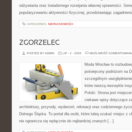
odżywiania oraz świadomego rozwijania własnej sprawności. Serwi
popularyzowaniu aktywności fizycznej, przedstawiając zagadnien
CATEGORIES:
NIERUCHOMOŚCI
ZGORZELEC
POSTED BY ADMIN
LIP - 2 - 2026
MOŻLIWOŚĆ KOMENTOWAN
Moda Wrocław to rozbudowa
poświęcony podróżom na D
szczególnym uwzględnienie
które tworzą niezwykle insp
Polski. Strona jest miejsc
ciekawe opisy dotyczące zwie
architektury, przyrody, wydarzeń, rekreacji oraz codziennego życ
Dolnego Śląska. To portal dla osób, które lubią szukać miejsc z
nie ogranicza się wyłącznie do najbardziej znanych […]