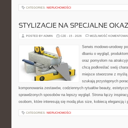
CATEGORIES:
NIERUCHOMOŚCI
STYLIZACJE NA SPECJALNE OKAZ
POSTED BY ADMIN
CZE - 15 - 2026
MOŻLIWOŚĆ KOMENTOWA
Serwis modowo-urodowy poś
dbaniu o wygląd, produkto
oraz pomysłom na atrakcyjn
chcą podkreślać swój charak
miejsce stworzone z myślą 
szukają przystępnych pora
komponowania zestawów, codziennych rytuałów beauty, estetyczny
sprawdzonych sposobów na lepszy wygląd. Strona łączy inspiracy
osobom, które interesują się modą plus size, kobiecą elegancją i
CATEGORIES:
NIERUCHOMOŚCI