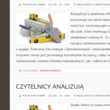
POSTED BY ADMIN
CZE - 20 - 2026
MOŻLIWOŚĆ KOMENTOWA
Bioarp24.pl to platforma in
koncentruje się wokół natura
może być rozumiana jako w
dla osób, które interesują 
składnikach roślinnych. To 
rosnące zainteresowanie n
o wygląd. Polecamy Eko-makijaż i Dermokosmetyki i skóra prob
motywem strony jest prezentacja kosmetyków do twarzy, ciała i 
zainteresować zarówno klientów indywidualnych, jak i odbiorców 
CATEGORIES:
NIERUCHOMOŚCI
CZYTELNICY ANALIZUJĄ
POSTED BY ADMIN
CZE - 19 - 2026
MOŻLIWOŚĆ KOMENTOWA
Studio Veriss to nowoczes