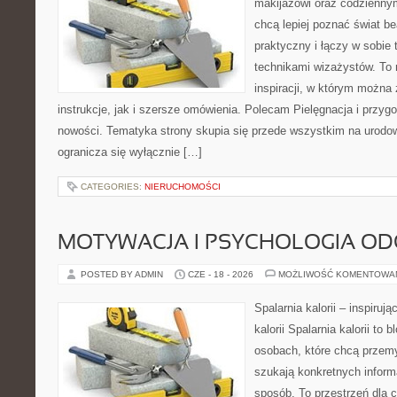
makijażowi oraz codziennym
chcą lepiej poznać świat be
praktyczny i łączy w sobie
technikami wizażystów. To 
inspiracji, w którym można
instrukcje, jak i szersze omówienia. Polecam Pielęgnacja i przygo
nowości. Tematyka strony skupia się przede wszystkim na urodowy
ogranicza się wyłącznie […]
CATEGORIES:
NIERUCHOMOŚCI
MOTYWACJA I PSYCHOLOGIA O
POSTED BY ADMIN
CZE - 18 - 2026
MOŻLIWOŚĆ KOMENTOWA
Spalarnia kalorii – inspiruj
kalorii Spalarnia kalorii to
osobach, które chcą przemy
szukają konkretnych inform
sposób. To przestrzeń dla c