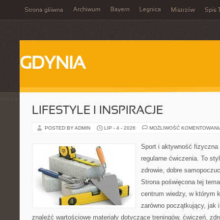
Archiwum
Bayern
Legnica
Strona główna
Mistrzów
Spis 
GDYNIA
LIFESTYLE I INSPIRACJE
POSTED BY ADMIN
LIP - 4 - 2026
MOŻLIWOŚĆ KOMENTOWAN
Sport i aktywność fizyczna 
regularne ćwiczenia. To sty
zdrowie, dobre samopoczuci
Strona poświęcona tej tem
centrum wiedzy, w którym k
zarówno początkujący, jak
znaleźć wartościowe materiały dotyczące treningów, ćwiczeń, zdr